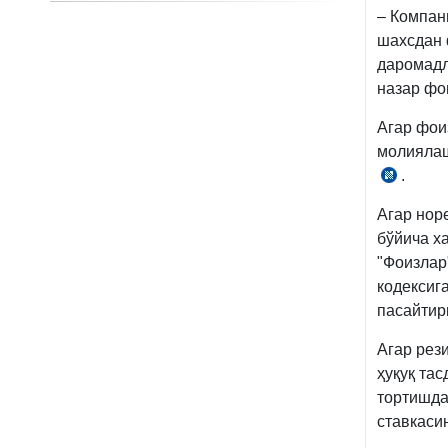
– Компан
шахсдан 
даромадл
назар фо
Агар фои
молиялаш
.
СК
299-
Агар нор
м.
бўйича х
5-
"Фоизлар
қ.
кодексиг
2-
пасайтир
б.
Агар рез
ҳуқуқ та
тортишда
ставкаси