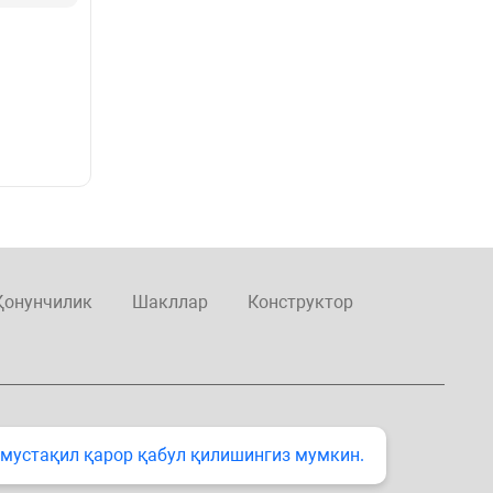
Қонунчилик
Шакллар
Конструктор
 мустақил қарор қабул қилишингиз мумкин.