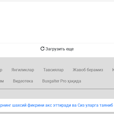
Загрузить еще
р
Янгиликлар
Тавсиялар
Жавоб берамиз
им
Видеотека
Buxgalter Pro ҳақида
нинг шахсий фикрини акс эттиради ва Сиз уларга таяниб