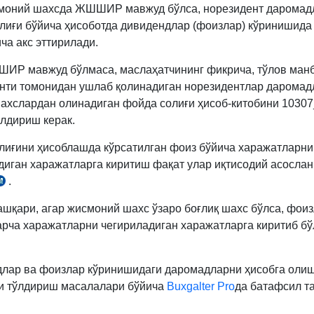
400-
моний шахсда ЖШШИР мавжуд бўлса, норезидент даромад
м.
лиғи бўйича ҳисоботда дивидендлар (фоизлар) кўринишида
3-
ча акс эттирилади.
қ.
ИР мавжуд бўлмаса, маслаҳатчининг фикрича, тўлов ман
енти томонидан ушлаб қолинадиган норезидентлар дарома
ахслардан олинадиган фойда солиғи ҳисоб-китобини 10307
ўлдириш керак.
лиғини ҳисоблашда кўрсатилган фоиз бўйича харажатларни
диган харажатларга киритиш фақат улар иқтисодий асослан
.
СК
05-
ашқари, агар жисмоний шахс ўзаро боғлиқ шахс бўлса, фои
.
арча харажатларни чегириладиган харажатларга киритиб б
лар ва фоизлар кўринишидаги даромадларни ҳисобга олиш
и тўлдириш масалалари бўйича
Buxgalter Pro
да батафсил т