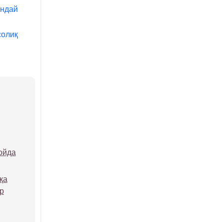
андай
солиқ
ойда
қа
р