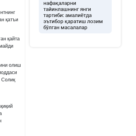
нафақаларни
тайинлашнинг янги
ентнинг
тартиби: амалиётда
ан қатъи
эътибор қаратиш лозим
бўлган масалалар
ан қайта
лмайди
дини олиш
моддаси
и Солиқ
ақиқий
а
н