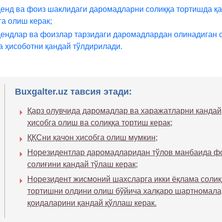
енд ва фоиз шаклидаги даромадларни солиққа тортишда қ
га олиш керак;
ендлар ва фоизлар тарзидаги даромадлардан олинадиган 
а ҳисоботни қандай тўлдирилади.
Buxgalter.uz тавсия этади:
Қарз олувчида даромадлар ва харажатларни қандай
ҳисобга олиш ва солиққа тортиш керак;
ҚҚСни қачон ҳисобга олиш мумкин;
Норезидентлар даромадларидан тўлов манбаида ф
солиғини қандай тўлаш керак;
Норезидент жисмоний шахсларга икки ёқлама солиқ
тортишни олдини олиш бўйича халқаро шартномала
қоидаларини қандай қўллаш керак.