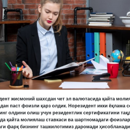
дент жисмоний шахсдан чет эл валютасида қайта моли
дан паст фоизли қарз олдик. Норезидент икки ёқлама с
и
нг олдини олиш учун резидентлик сертификатини тақд
тда қайта молиялаш ставкаси ва шартномадаги фоизла
аги фарқ бизнинг ташкилотимиз даромади ҳисобланад