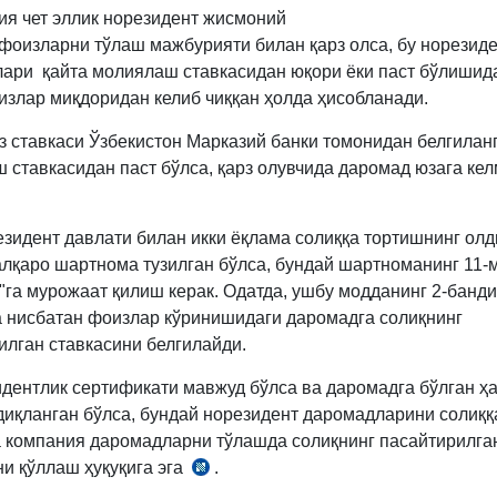
ия чет эллик норезидент жисмоний
фоизларни тўлаш мажбурияти билан қарз олса, бу норезид
ари қайта молиялаш ставкасидан юқори ёки паст бўлишид
излар миқдоридан келиб чиққан ҳолда ҳисобланади.
з ставкаси Ўзбекистон Марказий банки томонидан белгиланг
 ставкасидан паст бўлса, қарз олувчида даромад юзага ке
езидент давлати билан икки ёқлама солиққа тортишнинг ол
алқаро шартнома тузилган бўлса, бундай шартноманинг 11-
"га мурожаат қилиш керак. Одатда, ушбу модданинг 2-банд
а нисбатан фоизлар кўринишидаги даромадга солиқнинг
илган ставкасини белгилайди.
идентлик сертификати мавжуд бўлса ва даромадга бўлган ҳ
сдиқланган бўлса, бундай норезидент даромадларини солиққ
 компания даромадларни тўлашда солиқнинг пасайтирилга
ни қўллаш ҳуқуқига эга
.
СК