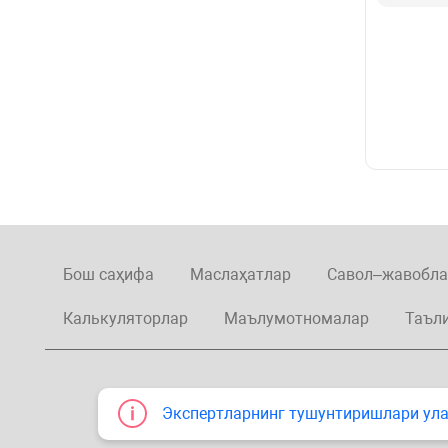
Бош саҳифа
Маслаҳатлар
Савол–жавобла
Калькуляторлар
Маълумотномалар
Таъл
Экспертларнинг тушунтиришлари улар