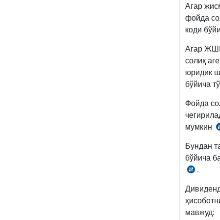
Агар жис
фойда со
коди бўйи
Агар ЖШШ
солиқ аг
юридик ш
бўйича т
Фойда со
чегирила
мумкин
3
Бундан т
м
бўйича б
.
СК
310-
Дивиденд
м.
ҳисоботн
мавжуд: