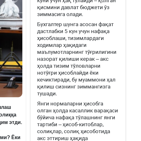
куни учун ҳақ тўлайди – қолган
қисмини давлат бюджети ўз
зиммасига олади.
Бухгалтер шунга асосан фақат
дастлабки 5 кун учун нафақа
ҳисоблаши, тизимлардаги
ходимлар ҳақидаги
маълумотларнинг тўғрилигини
назорат қилиши керак – акс
ҳолда тизим тўловларни
нотўғри ҳисоблайди ёки
кечиктиради, бу муаммони ҳал
қилиш сизнинг зиммангизга
тушади.
Янги нормаларни ҳисобга
ялаш
олган ҳолда касаллик варақаси
олиққа
бўйича нафақа тўлашнинг янги
им этди.
тартиби – ҳисоб-китоблар,
р
солиқлар, солиқ ҳисоботида
ими? Ёки
акс эттириш ҳақида