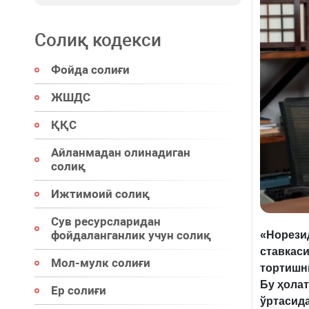
Солиқ кодекси
Фойда солиғи
ЖШДС
ҚҚС
Айланмадан олинадиган
солиқ
Ижтимоий солиқ
Сув ресурсларидан
фойдаланганлик учун солиқ
«Норези
ставкаси
Мол-мулк солиғи
тортишн
Бу ҳола
Ер солиғи
ўртасид