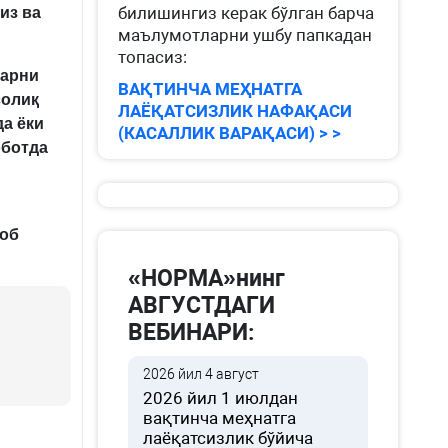
билишингиз керак бўлган барча
из ва
маълумотларни ушбу папкадан
топасиз:
ларни
ВАҚТИНЧА МЕҲНАТГА
солиқ
ЛАЁҚАТСИЗЛИК НАФАҚАСИ
а ёки
(КАСАЛЛИК ВАРАҚАСИ) > >
оботда
об
«НОРМА»нинг
АВГУСТДАГИ
ВЕБИНАРИ:
2026 йил 4 август
2026 йил 1 июлдан
вақтинча меҳнатга
лаёқатсизлик бўйича