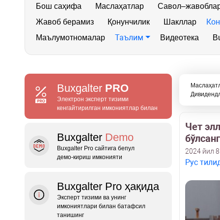
Бош саҳифа
Маслаҳатлар
Савол–жавобла
Кон
Жавоб берамиз
Қонунчилик
Шакллар
Таълим
Маълумотномалар
Видеотека
Bu
Buxgalter
PRO
Маслаҳат
Дивидендл
Электрон эксперт тизими
кенгайтирилган имкониятлар билан
Чет эл
Buxgalter
Demo
бўлсан
Buxgalter Pro сайтига бепул
2024 йил 8
демо‑кириш имконияти
Рус тили
Buxgalter Pro ҳақида
Эксперт тизими ва унинг
имкониятлари билан батафсил
танишинг