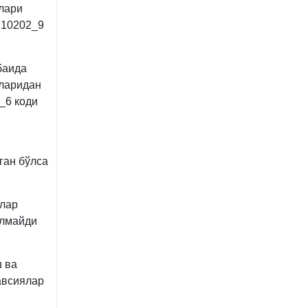
лари
 10202_9
баида
дларидан
_6 коди
ган бўлса
злар
ўлмайди
 ва
авсиялар