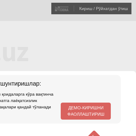
Кириш / Рўйхатдан ўтиш
ушунтиришлар:
 қоидаларга кўра вақтинча
атга лаёқатсизлик
ақалари қандай тўланади
ДЕМО-КИРИШНИ
ФАОЛЛАШТИРИШ