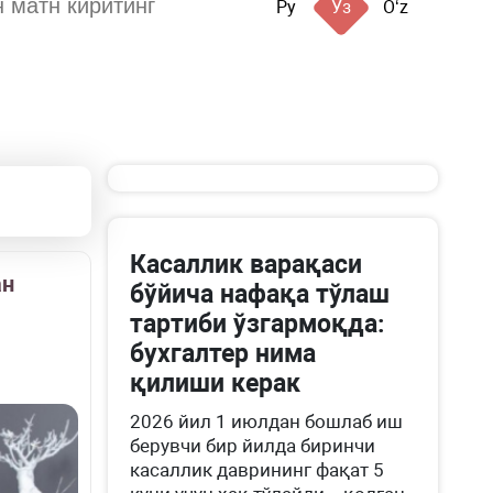
Ру
Ўз
Oʻz
Касаллик варақаси
ан
бўйича нафақа тўлаш
тартиби ўзгармоқда:
бухгалтер нима
қилиши керак
2026 йил 1 июлдан бошлаб иш
берувчи бир йилда биринчи
касаллик даврининг фақат 5