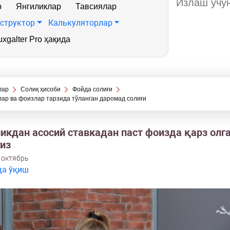
р
Янгиликлар
Тавсиялар
структор
Калькуляторлар
xgalter Pro ҳақида
лар
Солиқ ҳисоби
Фойда солиғи
ар ва фоизлар тарзида тўланган даромад солиғи
ликдан асосий ставкадан паст фоизда қарз олг
гиз
 октябрь
да ўқиш