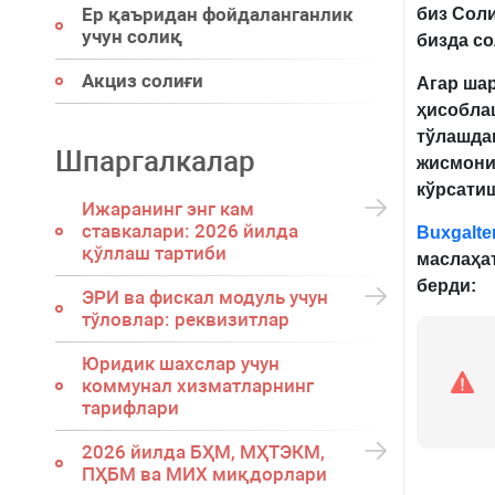
Ер қаъридан фойдаланганлик
биз Соли
учун солиқ
бизда с
Акциз солиғи
Агар ша
ҳисобла
тўлашдан
Шпаргалкалар
жисмони
кўрсати
Ижаранинг энг кам
ставкалари: 2026 йилда
Buxgalter
қўллаш тартиби
маслаҳа
берди:
ЭРИ ва фискал модуль учун
тўловлар: реквизитлар
Юридик шахслар учун
коммунал хизматларнинг
тарифлари
2026 йилда БҲМ, МҲТЭКМ,
ПҲБМ ва МИХ миқдорлари