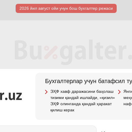
2026 йил август ойи учун бош бухгалтер режаси
Бухгалтерлар учун батафсил т
ЭҲФ хавф даражасини баҳолаш
Янги
тизими қандай ишлайди, «қизил»
меҳн
ЭҲФ олинганда қандай ҳаракат
наф
қилиш керак