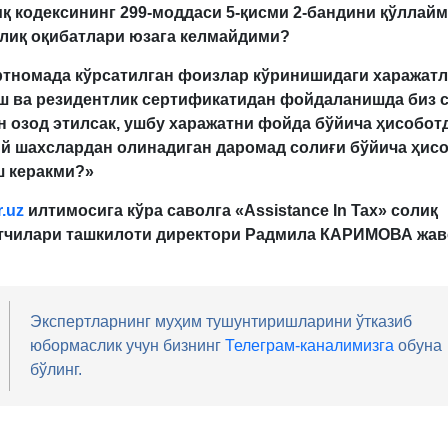
қ кодексининг 299-моддаси 5-қисми 2-бандини қўллайм
олиқ оқибатлари юзага келмайдими?
ртномада кўрсатилган фоизлар кўринишидаги харажат
ш ва резидентлик сертификатидан фойдаланишда биз 
 озод этилсак, ушбу харажатни фойда бўйича ҳисоботд
й шахслардан олинадиган даромад солиғи бўйича ҳис
ш керакми?»
.uz
илтимосига кўра саволга «Assistance In Tax» солиқ
тчилари ташкилоти директори Радмила КАРИМОВА жав
Экспертларнинг муҳим тушунтиришларини ўтказиб
юбормаслик учун бизнинг
Телеграм-каналимизга
обуна
бўлинг.