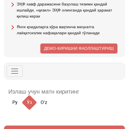
ЭҲФ хавф даражасини баҳолаш тизими қандай
ишлайди, «қизил» ЭҲФ олинганда қандай ҳаракат
қилиш керак
Янги қоидаларга кўра вақтинча меҳнатга
лаёқатсизлик нафақалари қандай тўланади
ДЕМО-КИРИШНИ ФАОЛЛАШТИРИШ
Ру
Ўз
Oʻz