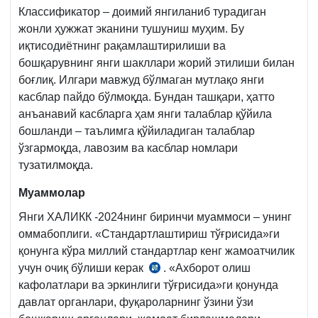
Классификатор – доимий янгиланиб турадиган
жонли ҳужжат эканини тушуниш муҳим. Бу
иқтисодиётнинг рақамлаштирилиши ва
бошқарувнинг янги шакллари жорий этилиши билан
боғлиқ. Илгари мавжуд бўлмаган мутлақо янги
касблар пайдо бўлмоқда. Бундан ташқари, ҳатто
анъанавий касбларга ҳам янги талаблар қўйила
бошланди – таълимга қўйиладиган талаблар
ўзгармоқда, лавозим ва касблар номлари
тузатилмоқда.
Муаммолар
Янги ХАЛИКК -2024нинг биринчи муаммоси – унинг
оммабоплиги. «Стандартлаштириш тўғрисида»ги
қонунга кўра миллий стандартлар кенг жамоатчилик
учун очиқ бўлиши керак
. «Ахборот олиш
03.11.2022
кафолатлари ва эркинлиги тўғрисида»ги қонунда
й.
давлат органлари, фуқароларнинг ўзини ўзи
ЎРҚ-800-