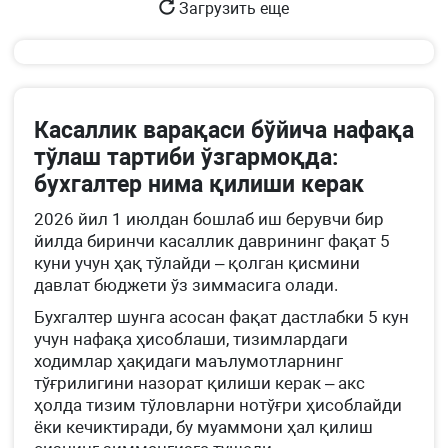
Загрузить еще
Касаллик варақаси бўйича нафақа
тўлаш тартиби ўзгармоқда:
бухгалтер нима қилиши керак
2026 йил 1 июлдан бошлаб иш берувчи бир
йилда биринчи касаллик даврининг фақат 5
куни учун ҳақ тўлайди – қолган қисмини
давлат бюджети ўз зиммасига олади.
Бухгалтер шунга асосан фақат дастлабки 5 кун
учун нафақа ҳисоблаши, тизимлардаги
ходимлар ҳақидаги маълумотларнинг
тўғрилигини назорат қилиши керак – акс
ҳолда тизим тўловларни нотўғри ҳисоблайди
ёки кечиктиради, бу муаммони ҳал қилиш