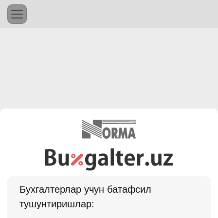
Бухгалтерлар учун батафсил
тушунтиришлар: