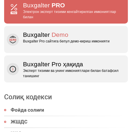
Buxgalter
PRO
Электрон эксперт тизими кенгайтирилган имкониятлар
билан
Buxgalter
Demo
Buxgalter Pro сайтига бепул демо‑кириш имконияти
Buxgalter Pro ҳақида
Эксперт тизими ва унинг имкониятлари билан батафсил
танишинг
Солиқ кодекси
Фойда солиғи
ЖШДС