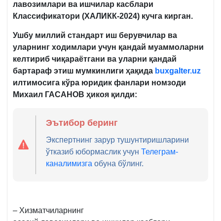
лавозимлари ва ишчилар касблари
Классификатори (Х
АЛ
ИКК-2024) кучга кирган.
Ушбу миллий стандарт иш берувчилар ва
уларнинг ходимлари учун қандай муаммоларни
келтириб чиқараётгани ва уларни қандай
бартараф этиш мумкинлиги ҳақида
buxgalter.uz
илтимосига кўра юридик фанлари номзоди
Михаил ГАСАНОВ ҳикоя қилди:
Эътибор беринг
Экспертнинг зарур тушунтиришларини
ўтказиб юбормаслик учун
Телеграм-
каналимизга
обуна бўлинг.
– Хизматчиларнинг