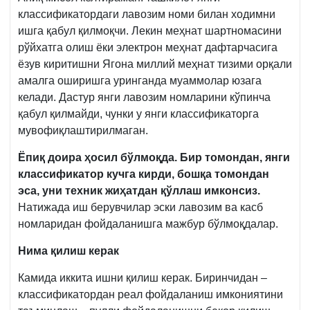
классификатордаги лавозим номи билан ходимни
ишга қабул қилмоқчи. Лекин меҳнат шартномасини
рўйхатга олиш ёки электрон меҳнат дафтарчасига
ёзув киритишни Ягона миллий меҳнат тизими орқали
амалга оширишга уринганда муаммолар юзага
келади. Дастур янги лавозим номларини кўпинча
қабул қилмайди, чунки у янги классификаторга
мувофиқлаштирилмаган.
Ёпиқ доира ҳосил бўлмоқда. Бир томондан, янги
классификатор кучга кирди, бошқа томондан
эса, уни техник жиҳатдан қўллаш имконсиз.
Натижада иш берувчилар эски лавозим ва касб
номларидан фойдаланишга мажбур бўлмоқдалар.
Нима қилиш керак
Камида иккита ишни қилиш керак. Биринчидан –
классификатордан реал фойдаланиш имкониятини