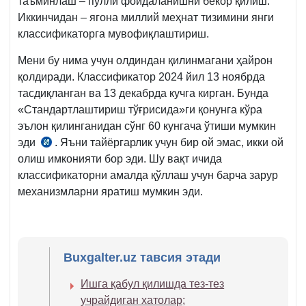
таъминлаш – пулли фойдаланишни бекор қилиш.
Иккинчидан – ягона миллий меҳнат тизимини янги
классификаторга мувофиқлаштириш.
Мени бу нима учун олдиндан қилинмагани ҳайрон
қолдиради. Классификатор 2024 йил 13 ноябрда
тасдиқланган ва 13 декабрда кучга кирган. Бунда
«Стандартлаштириш тўғрисида»ги қонунга кўра
эълон қилинганидан сўнг 60 кунгача ўтиши мумкин
эди
. Яъни тайёргарлик учун бир ой эмас, икки ой
03.11.2022
олиш имконияти бор эди. Шу вақт ичида
й.
классификаторни амалда қўллаш учун барча зарур
ЎРҚ-800-
механизмларни яратиш мумкин эди.
сон
18-
м.
Buxgalter.uz тавсия этади
Ишга қабул қилишда тез-тез
учрайдиган хатолар;