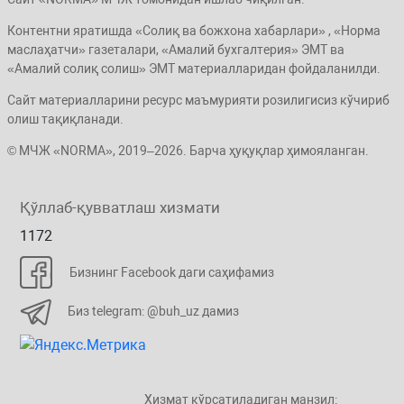
Контентни яратишда «Солиқ ва божхона хабарлари» , «Норма
маслаҳатчи» газеталари, «Амалий бухгалтерия» ЭМТ ва
«Амалий солиқ солиш» ЭМТ материалларидан фойдаланилди.
Сайт материалларини ресурс маъмурияти розилигисиз кўчириб
олиш тақиқланади.
© МЧЖ «NORMA», 2019–2026. Барча ҳуқуқлар ҳимояланган.
Қўллаб-қувватлаш хизмати
1172
Бизнинг Facebook даги саҳифамиз
Биз telegram: @buh_uz дамиз
Хизмат кўрсатиладиган манзил: