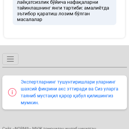
лаёқатсизлик бўйича нафақаларни
тайинлашнинг янги тартиби: амалиётда
эътибор қаратиш лозим бўлган
масалалар
Экспертларнинг тушунтиришлари уларнинг
шахсий фикрини акс эттиради ва Сиз уларга
таяниб мустақил қарор қабул қилишингиз
мумкин.
Сайт «NORMA» МЧЖ томонидан ишлаб чиқилган.