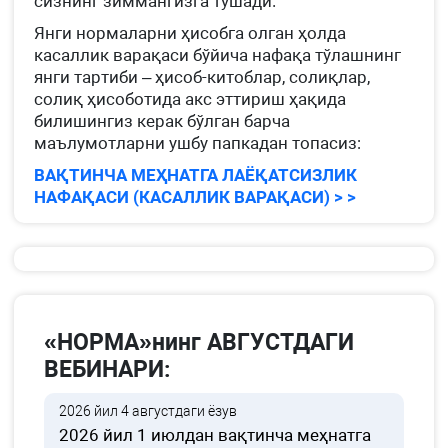
сизнинг зиммангизга тушади.
Янги нормаларни ҳисобга олган ҳолда
касаллик варақаси бўйича нафақа тўлашнинг
янги тартиби – ҳисоб-китоблар, солиқлар,
солиқ ҳисоботида акс эттириш ҳақида
билишингиз керак бўлган барча
маълумотларни ушбу папкадан топасиз:
ВАҚТИНЧА МЕҲНАТГА ЛАЁҚАТСИЗЛИК
НАФАҚАСИ (КАСАЛЛИК ВАРАҚАСИ) > >
«НОРМА»нинг АВГУСТДАГИ
ВЕБИНАРИ:
2026 йил 4 августдаги ёзув
2026 йил 1 июлдан вақтинча меҳнатга