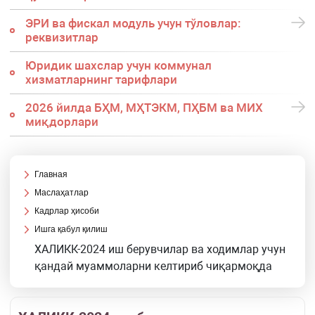
ЭРИ ва фискал модуль учун тўловлар:
реквизитлар
Юридик шахслар учун коммунал
хизматларнинг тарифлари
2026 йилда БҲМ, МҲТЭКМ, ПҲБМ ва МИХ
миқдорлари
Главная
Маслаҳатлар
Кадрлар ҳисоби
Ишга қабул қилиш
ХАЛИКК-2024 иш берувчилар ва ходимлар учун
қандай муаммоларни келтириб чиқармоқда