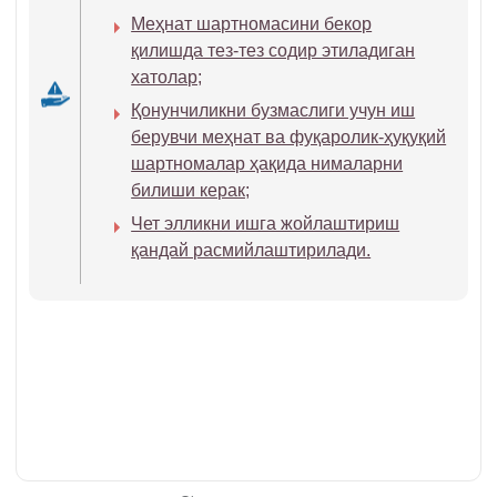
Меҳнат шартномасини бекор
қилишда тез-тез содир этиладиган
хатолар;
Қонунчиликни бузмаслиги учун иш
берувчи меҳнат ва фуқаролик-ҳуқуқий
шартномалар ҳақида нималарни
билиши керак;
Чет элликни ишга жойлаштириш
қандай расмийлаштирилади.