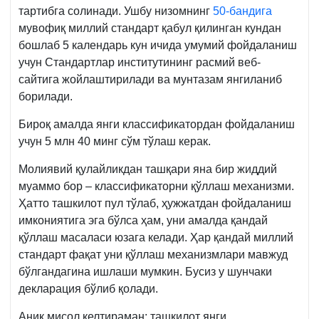
тартибга солинади. Ушбу низомнинг
50-бандига
мувофиқ миллий стандарт қабул қилинган кундан
бошлаб 5 календарь кун ичида умумий фойдаланиш
учун Стандартлар институтининг расмий веб-
сайтига жойлаштирилади ва мунтазам янгиланиб
борилади.
Бироқ амалда янги классификатордан фойдаланиш
учун 5 млн 40 минг сўм тўлаш керак.
Молиявий қулайликдан ташқари яна бир жиддий
муаммо бор – классификаторни қўллаш механизми.
Ҳатто ташкилот пул тўлаб, ҳужжатдан фойдаланиш
имкониятига эга бўлса ҳам, уни амалда қандай
қўллаш масаласи юзага келади. Ҳар қандай миллий
стандарт фақат уни қўллаш механизмлари мавжуд
бўлгандагина ишлаши мумкин. Бусиз у шунчаки
декларация бўлиб қолади.
Аниқ мисол келтираман: ташкилот янги