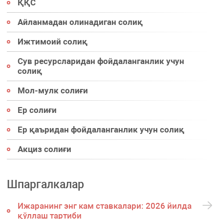
ҚҚС
Айланмадан олинадиган солиқ
Ижтимоий солиқ
Сув ресурсларидан фойдаланганлик учун
солиқ
Мол-мулк солиғи
Ер солиғи
Ер қаъридан фойдаланганлик учун солиқ
Акциз солиғи
Шпаргалкалар
Ижаранинг энг кам ставкалари: 2026 йилда
қўллаш тартиби