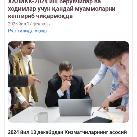
ХАЛИКК-2024 иш берувчилар ва
ходимлар учун қандай муаммоларни
келтириб чиқармоқда
2025 йил 17 февраль
Рус тилида ўқиш
2024 йил 13 декабрдан Хизматчиларнинг асосий