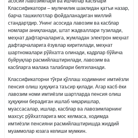
асосий лавозимлари ва ишчилар касблари
Классификатори – мулкчилик шаклидан қатъи назар,
барча ташкилотлар фойдаланадиган миллий
стандартдир. Унинг асосида лавозим ва касблар
номлари аниқланади, штат жадваллари тузилади,
меҳнат дафтарчаларига, жумладан электрон меҳнат
дафтарчаларига ёзувлар киритилади, меҳнат
шартномалари рўйхатга олинади, кадрлар бўйича
буйруқлар расмийлаштирилади, лавозим ва
касбларга малака талаблари белгиланади.
Классификаторни тўғри қўллаш ходимнинг имтиёзли
пенсия олиш ҳуқуқига таъсир қилади. Агар касб ёки
лавозим номи имтиёзли шартларда пенсия олиш
ҳуқуқини берадиган ишлаб чиқаришлар,
муассасалар, ишлар, касблар ва лавозимларнинг
махсус рўйхатларига мос келмаса, ходимда
имтиёзли пенсияни расмийлаштиришда жиддий
муаммолар юзага келиши мумкин.