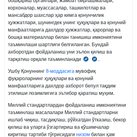
бошқариш органлари, жамоат бирлашмалари,
сон
корхоналар, муассасалар, ташкилотлар ва
23-
мансабдор шахслар ҳар кимга қонунчилик
м.
ҳужжатлари, шунингдек унинг ҳуқуқлари ва қонуний
манфаатларига дахлдор ҳужжатлар, қарорлар ва
бошқа материаллар билан танишиш имкониятини
таъминлаши шартлиги белгиланган. Бундай
ахборотдан фойдаланиш уни эълон қилиш ва
тарқатиш орқали таъминланади
.
24.04.1997
20.04.2021
й.
й.
Ушбу Қонуннинг
8-моддасига
мувофиқ
ЎРҚ-400-
ЎРҚ-682-
фуқароларнинг ҳуқуқлари ва қонуний
I-
сон
манфаатларига дахлдор ахборот бепул тақдим
сон
47-
этилиши лозимлигига эътибор қаратиш муҳим.
7-
м.
м.
Миллий стандартлардан фойдаланиш имкониятини
таъминлаш масалалари Миллий стандартларни
ишлаб чиқиш, тасдиқлаш, рўйхатдан ўтказиш, бекор
қилиш ва уларга ўзгартириш ва қўшимчалар
киритиш тартиби тўғрисидаги
низом
билан ҳам