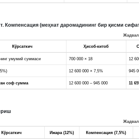
т. Компенсация (меҳнат даромадининг бир қисми сифа
Жадвал
Кўрсаткич
Ҳисоб-китоб
нинг умумий суммаси
700 000 × 18
12 60
5%)
12 600 000 × 7,5%
945 0
ан соф сумма
12 600 000 – 945 000
11 65
ириш
Жадвал
Кўрсаткич
Ижара (12%)
Компенсация (7,5%)