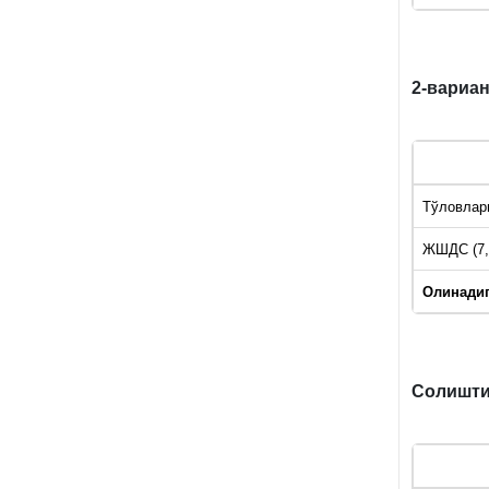
2-вариан
Тўловлар
ЖШДС (7,
Олинадиг
Солишт