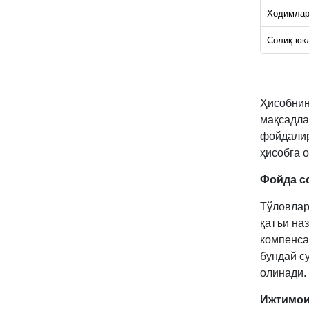
Ходимлар
Солиқ юк
Ҳисобнин
мақсадла
фойдалир
ҳисобга 
Фойда с
Тўловлар
қатъи на
компенсац
бундай с
олинади.
Ижтимои