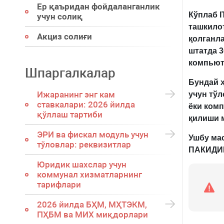
Ер қаъридан фойдаланганлик
Кўплаб I
учун солиқ
ташкилот
Акциз солиғи
қолганл
штатда 3
компьют
Шпаргалкалар
Бундай 
Ижаранинг энг кам
учун тў
ставкалари: 2026 йилда
ёки ком
қўллаш тартиби
қилиши 
ЭРИ ва фискал модуль учун
Ушбу мас
тўловлар: реквизитлар
ПАКИД
И
Юридик шахслар учун
коммунал хизматларнинг
тарифлари
2026 йилда БҲМ, МҲТЭКМ,
ПҲБМ ва МИХ миқдорлари