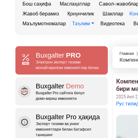
Бош саҳифа
Маслаҳатлар
Савол–жавобла
Кон
Жавоб берамиз
Қонунчилик
Шакллар
Таълим
Маълумотномалар
Видеотека
Bu
Buxgalter
PRO
Главная
Компенс
Электрон эксперт тизими
кенгайтирилган имкониятлар билан
Компен
Buxgalter
Demo
бири м
Buxgalter Pro сайтига бепул
2025 йил 2
демо‑кириш имконияти
Рус тили
Buxgalter Pro ҳақида
Эксперт тизими ва унинг
имкониятлари билан батафсил
танишинг