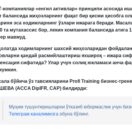
Т-компаниялар «енгил активлар» принципи асосида иш
 балансида жиҳозларнинг фақат бир қисми ҳисобга ол
ари
ни
эса ходимларнинг ўзлари ижарага беради. Масал
0 та мутахассис бор, лекин компания балансида атига 1
ер мавжуд.
ҳолатда ходимларнинг шахсий жиҳозларидан фойдалан
ловларни қандай расмийлаштириш яхшироқ – ижара си
пенсация сифатида? Улар учун солиқ юкламаси анча фа
мумкин.
ала бўйича ўз тавсияларини Profi Training бизнес-трен
ШЕВА
(ACCA DipIFR, CAP) билдирди:
Муҳим тушунтиришларни ўтказиб юбормаслик учун биз
Телеграм каналимизга
обуна бўлинг.