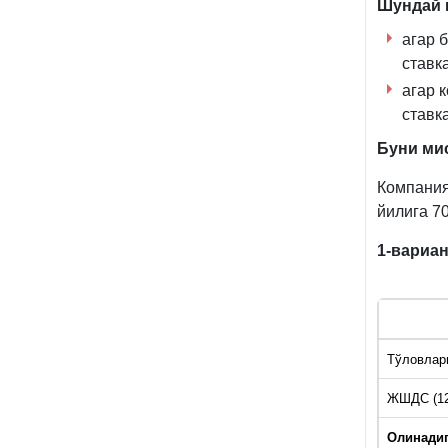
Шундай 
агар 
ставк
агар 
ставк
Буни мис
Компания
йилига 7
1-вариан
Тўловлар
ЖШДС (1
Олинадиг