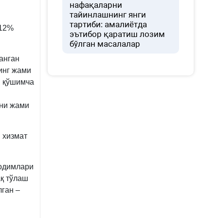
нафақаларни
тайинлашнинг янги
тартиби: амалиётда
 12%
эътибор қаратиш лозим
бўлган масалалар
анган
инг жами
, қўшимча
ини жами
 хизмат
МК
-
ходимлари
ақ тўлаш
ган –