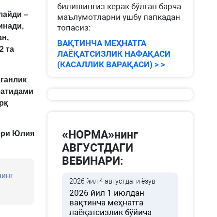
билишингиз керак бўлган барча
лайди –
маълумотларни ушбу папкадан
инади,
топасиз:
ан,
ВАҚТИНЧА МЕҲНАТГА
2 та
ЛАЁҚАТСИЗЛИК НАФАҚАСИ
(КАСАЛЛИК ВАРАҚАСИ) > >
ганлик
фатида
ми
рқ
«НОРМА»нинг
ери
Юлия
АВГУСТДАГИ
ВЕБИНАРИ:
нинг
2026 йил 4 августдаги ёзув
2026 йил 1 июлдан
вақтинча меҳнатга
лаёқатсизлик бўйича