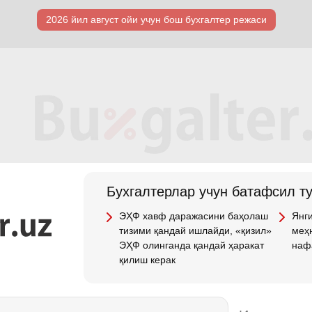
2026 йил август ойи учун бош бухгалтер режаси
Бухгалтерлар учун батафсил т
ЭҲФ хавф даражасини баҳолаш
Янги
тизими қандай ишлайди, «қизил»
меҳн
ЭҲФ олинганда қандай ҳаракат
наф
қилиш керак