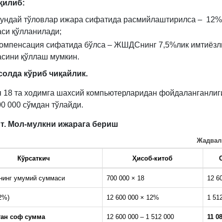
қилиб:
бундай тўловлар ижара сифатида расмийлаштирилса – 1
аси қўлланилади;
компенсация сифатида бўлса – ЖШДСнинг 7,5%лик имтиёзл
асини қўллаш мумкин.
олда кўриб чиқайлик.
 18 та ходимга шахсий компьютерларидан фойдаланганлиг
00 000 сўмдан тўлайди.
т. Мол-мулкни ижарага бериш
Жадвал
Кўрсаткич
Ҳисоб-китоб
нинг умумий суммаси
700 000 × 18
12 6
2%)
12 600 000 × 12%
1 51
ан соф сумма
12 600 000 – 1 512 000
11 0