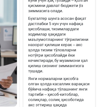
куни учун ҳақ тўлайди – қолган
қисмини давлат бюджети ўз
зиммасига олади.
Бухгалтер шунга асосан фақат
дастлабки 5 кун учун нафақа
ҳисоблаши, тизимлардаги
ходимлар ҳақидаги
маълумотларнинг тўғрилигини
назорат қилиши керак – акс
ҳолда тизим тўловларни
нотўғри ҳисоблайди ёки
кечиктиради, бу муаммони ҳал
қилиш сизнинг зиммангизга
тушади.
Янги нормаларни ҳисобга
олган ҳолда касаллик варақаси
бўйича нафақа тўлашнинг янги
тартиби – ҳисоб-китоблар,
солиқлар, солиқ ҳисоботида
акс эттириш ҳақида