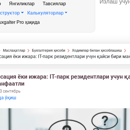
р
Янгиликлар
Тавсиялар
структор
Калькуляторлар
xgalter Pro ҳақида
Маслаҳатлар
Бухгалтерия ҳисоби
Ходимлар билан ҳисоблашиш
ация ёки ижара: IТ-парк резидентлари учун қайси бири м
сация ёки ижара: IТ-парк резидентлари учун қ
анфаатли
3 сентябрь
да ўқиш