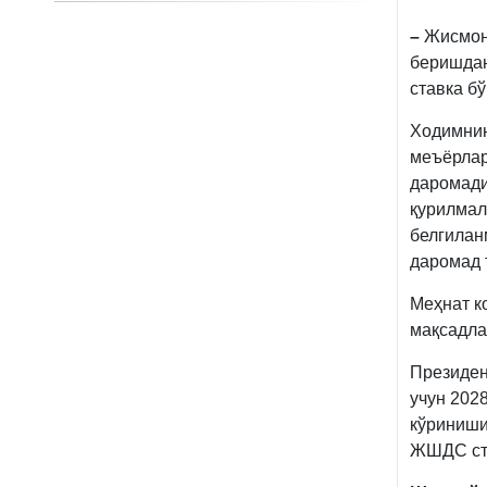
–
Жисмон
беришдан
ставка 
Ходимнин
меъёрлар
даромади
қурилма
белгилан
даромад 
Меҳнат к
мақсадла
Президе
учун 202
кўриниши
ЖШДС ста