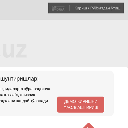
Кириш / Рўйхатдан ўтиш
ушунтиришлар:
 қоидаларга кўра вақтинча
атга лаёқатсизлик
ақалари қандай тўланади
ДЕМО-КИРИШНИ
ФАОЛЛАШТИРИШ