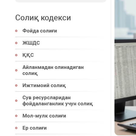
Солиқ кодекси
Фойда солиғи
ЖШДС
ҚҚС
Айланмадан олинадиган
солиқ
Ижтимоий солиқ
Сув ресурсларидан
фойдаланганлик учун солиқ
Мол-мулк солиғи
Ер солиғи