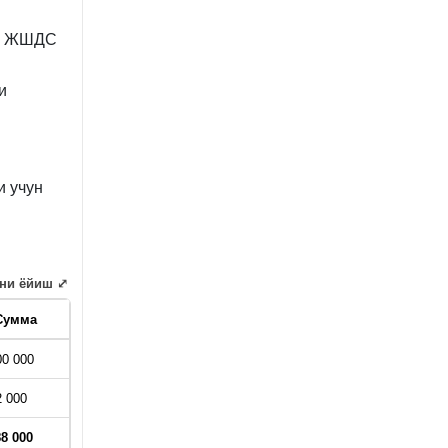
2% ЖШДС
и
и учун
ни ёйиш ⤢
Сумма
00 000
2 000
88 000