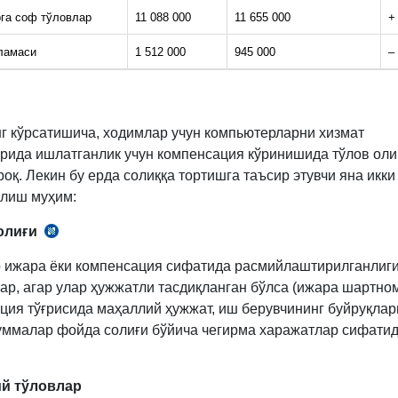
га соф тўловлар
11 088 000
11 655 000
+
ламаси
1 512 000
945 000
–
г кўрсатишича, ходимлар учун компьютерларни хизмат
рида ишлатганлик учун компенсация кўринишида тўлов ол
оқ. Лекин бу ерда солиққа тортишга таъсир этувчи яна икки
олиш муҳим:
олиғи
СК
305-
 ижара ёки компенсация сифатида расмийлаштирилганлиг
м.
зар, агар улар ҳужжатли тасдиқланган бўлса (ижара шартно
ия тўғрисида маҳаллий ҳужжат, иш берувчининг буйруқлари 
уммалар фойда солиғи бўйича чегирма харажатлар сифатид
й тўловлар