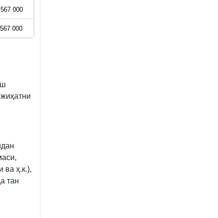
 567 000
 567 000
иш
 жиҳатни
идан
маси,
ва ҳ.к.),
а тан