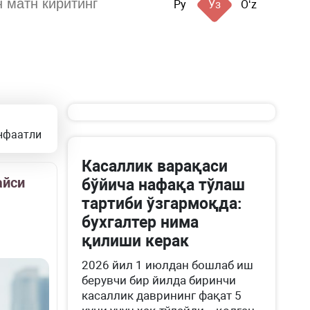
Ру
Ўз
Oʻz
анфаатли
Касаллик варақаси
айси
бўйича нафақа тўлаш
тартиби ўзгармоқда:
бухгалтер нима
қилиши керак
2026 йил 1 июлдан бошлаб иш
берувчи бир йилда биринчи
касаллик даврининг фақат 5