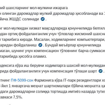
ий шахсларнинг мол-мулкини ижарага
 олинган даромадлар мулкий даромадлар ҳисобланади ва
бўйича ЖШДС солинади
.
СК
375-
г мол-мулкидан хизмат мақсадларида қонунчиликда белгил
м.
дан ортиқ фойдаланганлик учун тўловлар жисмоний шахсн
 таркибига киради. Масалан, ходимларнинг компьютерлари
ларидан фойдаланиш
. Бундай меъёрлар қонунчиликда
СК
маган, шунинг учун компенсацион тўловнинг барча суммас
373-
таркибида ҳисобга оламиз.
м.
11-
одексига кўра иш берувчи ходимларга шахсий мол-мулкидан
б.
рида фойдаланганлиги учун компенсация тўлаши шарт
.
293
нтнинг
ПФ-5099-сон
Фармонига кўра IТ-парк резидентлари 
м.
8 йил 1 январгача меҳнат шартномалари бўйича меҳнатга ҳ
даги даромадларни солиққа тортишда имтиёз назарда тутил
вкаси 7,5%.