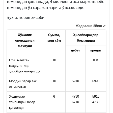
томонидан қопланади, 4 миллиони эса маркетплейс
томонидан ўз харажатларига ўтказилади.
Бухгалтерия ҳисоби:
Жадвални ёйиш ⤢
Хўжалик
Сумма,
Ҳисобварақлар
операцияси
млн с
ў
м
боғланиши
мазмуни
дебет
кредит
Етишмаётган
10
004
маҳсулотлар
ҳисобдан чиқарилди
Моддий зарар акс
10
5910
6990
эттирилган
Ходимлар
6
4730
5910
томонидан зарар
6710
4730
қопланди