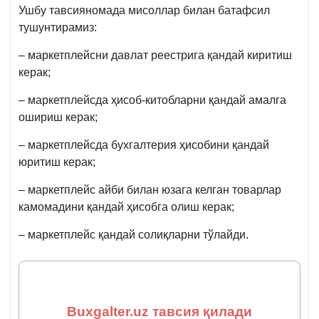
Ушбу тавсияномада мисоллар билан батафсил
тушунтирамиз:
– маркетплейсни давлат реестрига қандай киритиш
керак;
– маркетплейсда ҳисоб-китобларни қандай амалга
ошириш керак;
– маркетплейсда бухгалтерия ҳисобини қандай
юритиш керак;
– маркетплейс айби билан юзага келган товарлар
камомадини қандай ҳисобга олиш керак;
– маркетплейс қандай солиқларни тўлайди.
Buxgalter.uz тавсия қилади