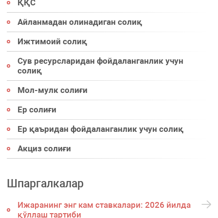
ҚҚС
Айланмадан олинадиган солиқ
Ижтимоий солиқ
Сув ресурсларидан фойдаланганлик учун
солиқ
Мол-мулк солиғи
Ер солиғи
Ер қаъридан фойдаланганлик учун солиқ
Акциз солиғи
Шпаргалкалар
Ижаранинг энг кам ставкалари: 2026 йилда
қўллаш тартиби