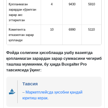
Қопланмаган
4
9430
5910
зарардан кўрилган
зарар акс
эттирилган
Комитентга
10
6990
5110
етказилган зарар
қопланди
Фойда солиғини ҳисоблашда ушбу вазиятда
қопланмаган зарардан
зарар суммасини чегириб
ташлаш мумкинми,
бу ҳақда
Buxgalter Pro
тавсиясида ўқинг:
Тавсия
–
Маркетплейсда ҳисобни қандай
юритиш керак.