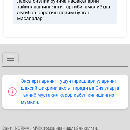
лаёқатсизлик бўйича нафақаларни
тайинлашнинг янги тартиби: амалиётда
эътибор қаратиш лозим бўлган
масалалар
Экспертларнинг тушунтиришлари уларнинг
шахсий фикрини акс эттиради ва Сиз уларга
таяниб мустақил қарор қабул қилишингиз
мумкин.
Сайт «NORMA» МЧЖ томонидан ишлаб чиқилган.