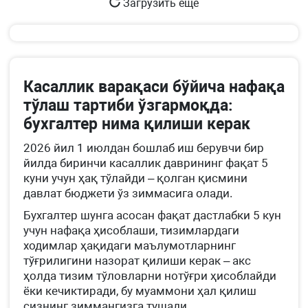
Загрузить еще
Касаллик варақаси бўйича нафақа
тўлаш тартиби ўзгармоқда:
бухгалтер нима қилиши керак
2026 йил 1 июлдан бошлаб иш берувчи бир
йилда биринчи касаллик даврининг фақат 5
куни учун ҳақ тўлайди – қолган қисмини
давлат бюджети ўз зиммасига олади.
Бухгалтер шунга асосан фақат дастлабки 5 кун
учун нафақа ҳисоблаши, тизимлардаги
ходимлар ҳақидаги маълумотларнинг
тўғрилигини назорат қилиши керак – акс
ҳолда тизим тўловларни нотўғри ҳисоблайди
ёки кечиктиради, бу муаммони ҳал қилиш
сизнинг зиммангизга тушади.