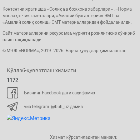
Контентни яратишда «Солиқ ва божхона хабарлари» , «Норма
маслаҳатчи» газеталари, «Амалий бухгалтерия» ЭМТ ва
«Амалий солиқ солиш» ЭМТ материалларидан фойдаланилди.
Сайт материалларини ресурс маъмурияти розилигисиз кўчириб
олиш тақиқланади.
© МЧЖ «NORMA», 2019–2026. Барча ҳуқуқлар ҳимояланган.
Қўллаб-қувватлаш хизмати
1172
Бизнинг Facebook даги саҳифамиз
Биз telegram: @buh_uz дамиз
Хизмат кўрсатиладиган манзил: