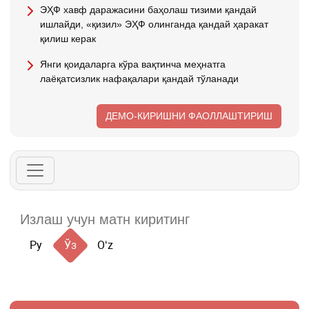
ЭҲФ хавф даражасини баҳолаш тизими қандай
ишлайди, «қизил» ЭҲФ олинганда қандай ҳаракат
қилиш керак
Янги қоидаларга кўра вақтинча меҳнатга
лаёқатсизлик нафақалари қандай тўланади
ДЕМО-КИРИШНИ ФАОЛЛАШТИРИШ
Ру
Ўз
Oʻz