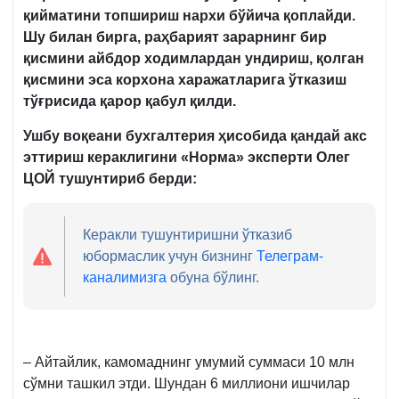
қийматини топшириш нархи бўйича қоплайди.
Шу билан бирга, раҳбарият зарарнинг бир
қисмини айбдор ходимлардан ундириш, қолган
қисмини эса корхона харажатларига ўтказиш
тўғрисида қарор қабул қилди.
Ушбу воқеани бухгалтерия ҳисобида қандай акс
эттириш кераклигини «Норма» эксперти Олег
Ц
ОЙ тушунтириб берди:
Керакли тушунтиришни ўтказиб
юбормаслик учун бизнинг
Телеграм-
каналимизга
обуна бўлинг.
– Айтайлик, камомаднинг умумий суммаси 10 млн
сўмни ташкил этди. Шундан 6 миллиони ишчилар