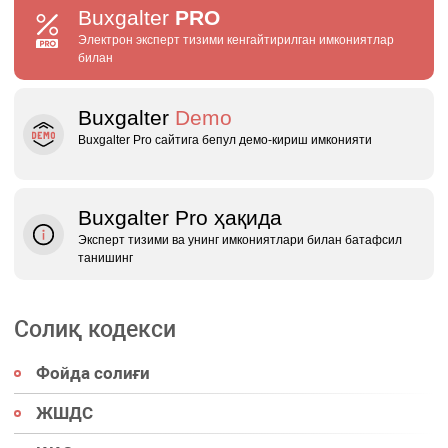
Buxgalter
PRO
Электрон эксперт тизими кенгайтирилган имкониятлар
билан
Buxgalter
Demo
Buxgalter Pro сайтига бепул демо‑кириш имконияти
Buxgalter Pro ҳақида
Эксперт тизими ва унинг имкониятлари билан батафсил
танишинг
Солиқ кодекси
Фойда солиғи
ЖШДС