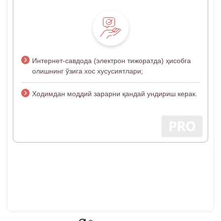
Интернет-савдода (электрон тижоратда) ҳисобга
олишнинг ўзига хос хусусиятлари;
Ходимдан моддий зарарни қандай ундириш керак.