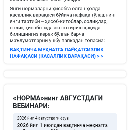
Янги нормаларни ҳисобга олган ҳолда
касаллик варақаси бўйича нафақа тўлашнинг
янги тартиби – ҳисоб-китоблар, солиқлар,
солиқ ҳисоботида акс эттириш ҳақида
билишингиз керак бўлган барча
маълумотларни ушбу папкадан топасиз:
ВАҚТИНЧА МЕҲНАТГА ЛАЁҚАТСИЗЛИК
НАФАҚАСИ (КАСАЛЛИК ВАРАҚАСИ) > >
«НОРМА»нинг АВГУСТДАГИ
ВЕБИНАРИ:
2026 йил 4 августдаги ёзув
2026 йил 1 июлдан вақтинча меҳнатга