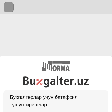
Бухгалтерлар учун батафсил
тушунтиришлар: