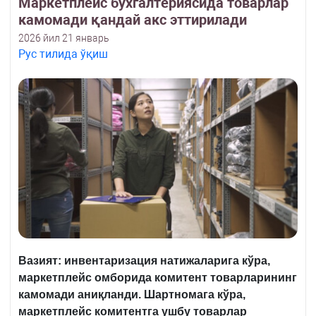
Маркетплейс бухгалтериясида товарлар
камомади қандай акс эттирилади
2026 йил 21 январь
Рус тилида ўқиш
Вазият: инвентаризация натижаларига кўра,
маркетплейс омборида комитент товарларининг
камомади аниқланди. Шартнома
га
кўра,
маркетплейс комитентга ушбу товарлар