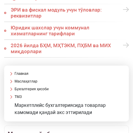
ЭРИ ва фискал модуль учун тўловлар:
реквизитлар
Юридик шахслар учун коммунал
хизматларнинг тарифлари
2026 йилда БҲМ, МҲТЭКМ, ПҲБМ ва МИХ
миқдорлари
Главная
Маслаҳатлар
Бухгалтерия ҳисоби
ТМЗ
Маркетплейс бухгалтериясида товарлар
камомади қандай акс эттирилади