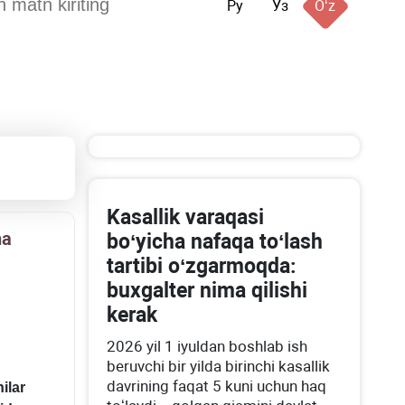
Ру
Ўз
Oʻz
Kasallik varaqasi
ha
boʻyicha nafaqa toʻlash
tartibi oʻzgarmoqda:
buхgalter nima qilishi
kerak
2026 yil 1 iyuldan boshlab ish
beruvchi bir yilda birinchi kasallik
davrining faqat 5 kuni uchun haq
ilar