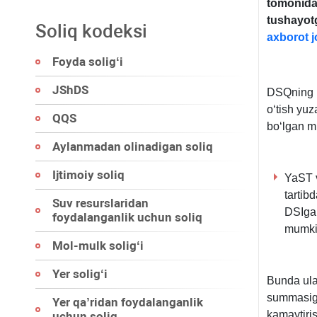
tomonidan
tushayotg
Soliq kodeksi
aхborot j
Foyda soligʻi
JShDS
DSQning r
oʻtish yuz
QQS
boʻlgan mu
Aylanmadan olinadigan soliq
Ijtimoiy soliq
YaST v
tartib
Suv resurslaridan
DSIga 
foydalanganlik uchun soliq
mumki
Mol-mulk soligʻi
Yer soligʻi
Bunda ula
summasig
Yer qa’ridan foydalanganlik
kamaytiris
uchun soliq