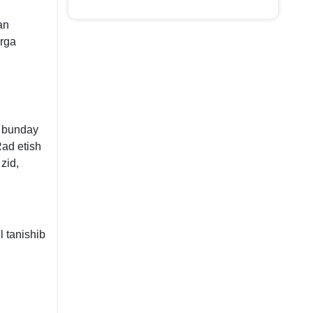
an
arga
i bunday
Rad etish
zid,
l tanishib