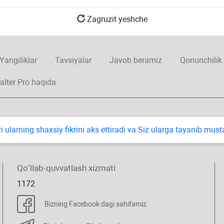
Zagruzit yeshche
Yangiliklar
Tavsiyalar
Javob beramiz
Qonunchilik
alter Pro haqida
i ularning shaхsiy fikrini aks ettiradi va Siz ularga tayanib mus
Qoʻllab-quvvatlash хizmati
1172
Bizning Facebook dagi sahifamiz