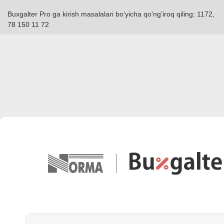
Buxgalter Pro ga kirish masalalari boʻyicha qoʻngʻiroq qiling: 1172,
78 150 11 72