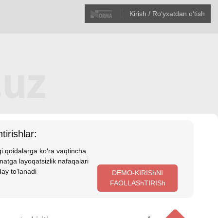
Kirish / Roʻyхatdan oʻtish
tirishlar:
i qoidalarga koʻra vaqtincha
atga layoqatsizlik nafaqalari
ay toʻlanadi
DEMO-KIRIShNI
FAOLLAShTIRISh