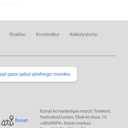
Shakllar
Konstruktor
Kalkulyatorlar
taqil qaror qabul qilishingiz mumkin.
Xizmat koʻrsatiladigan manzil: Toshkent,
Yashnobod tumani, Elbek koʻchasi, 14,
Borish
«ABIAPAPK» biznec-markazi