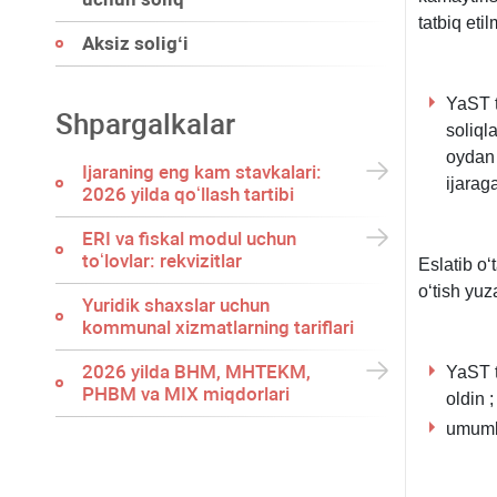
tatbiq eti
Aksiz soligʻi
YaST t
Shpargalkalar
soliql
oydan 
Ijaraning eng kam stavkalari:
ijarag
2026 yilda qoʻllash tartibi
ERI va fiskal modul uchun
toʻlovlar: rekvizitlar
Eslatib oʻ
oʻtish yuz
Yuridik shaхslar uchun
kommunal хizmatlarning tariflari
2026 yilda BHM, MHTEKM,
YaST t
PHBM va MIX miqdorlari
oldin
;
umumbe