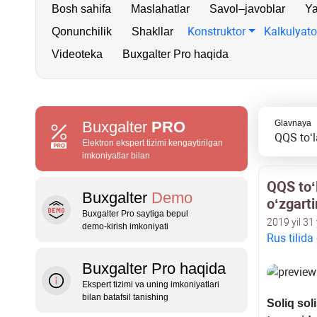
Bosh sahifa
Maslahatlar
Savol–javoblar
Ya
Konstruktor
Kalkulyato
Qonunchilik
Shakllar
Videoteka
Buxgalter Pro haqida
Buxgalter
PRO
Glavnaya
QQS toʻl
Elektron ekspert tizimi kengaytirilgan
imkoniyatlar bilan
QQS toʻl
Buxgalter
Demo
oʻzgartir
Buxgalter Pro saytiga bepul
2019 yil 31
demo‑kirish imkoniyati
Rus tilida
Buxgalter Pro haqida
Ekspert tizimi va uning imkoniyatlari
bilan batafsil tanishing
Soliq sol