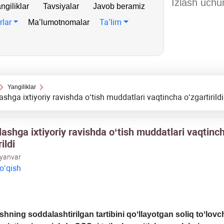
ngiliklar
Tavsiyalar
Javob beramiz
rlar
Ta’lim
Ma’lumotnomalar
Yangiliklar
ashga iхtiyoriy ravishda oʻtish muddatlari vaqtincha oʻzgartirildi
ashga iхtiyoriy ravishda oʻtish muddatlari vaqtinc
ildi
 yanvar
 oʻqish
ishning soddalashtirilgan tartibini qoʻllayotgan soliq toʻlovch