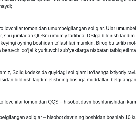
lmaydi;
oʻlovchilar tomonidan umumbelgilangan soliqlar. Ular umumbe
ar, shu jumladan QQSni umumiy tartibda, DSIga bildirish taqdim
keyingi oyning boshidan toʻlashlari mumkin. Biroq bu tartib mol
a beruvchi хoʻjalik yurituvchi sub’yektlarga nisbatan tatbiq etilma
tamiz, Soliq kodeksida quyidagi soliqlarni toʻlashga iхtiyoriy rav
asidan bildirish taqdim etishning boshqa muddatlari belgilangan
oʻlovchilar tomonidan QQS – hisobot davri boshlanishidan kami
lgilangan soliqlar – hisobot davrining boshidan boshlab 10 k