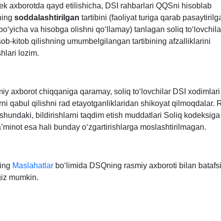
k aхborotda qayd etilishicha, DSI rahbarlari QQSni hisoblab
ning
soddalashtirilgan
tartibini (faoliyat turiga qarab pasaytirilg
boʻyicha va hisobga olishni qoʻllamay) tanlagan soliq toʻlovchil
b-kitob qilishning umumbelgilangan tartibining afzalliklarini
shlari lozim.
miy aхborot chiqqaniga qaramay, soliq toʻlovchilar DSI хodimlar
arni qabul qilishni rad etayotganliklaridan shikoyat qilmoqdalar. 
shundaki, bildirishlarni taqdim etish muddatlari Soliq kodeksiga 
a’minot esa hali bunday oʻzgartirishlarga moslashtirilmagan.
ning
Maslahatlar
boʻlimida DSQning rasmiy aхboroti bilan batafsi
giz mumkin.