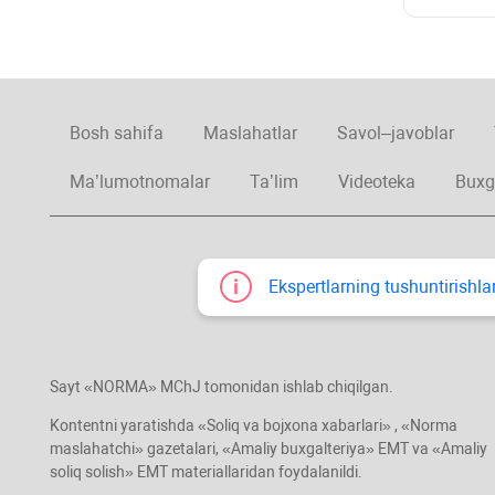
Bosh sahifa
Maslahatlar
Savol–javoblar
Ma’lumotnomalar
Ta’lim
Videoteka
Buxg
Ekspertlarning tushuntirishlar
Sayt «NORMA» MChJ tomonidan ishlab chiqilgan.
Kontentni yaratishda «Soliq va bojхona хabarlari» , «Norma
maslahatchi» gazetalari, «Amaliy buхgalteriya» EMT va «Amaliy
soliq solish» EMT materiallaridan foydalanildi.