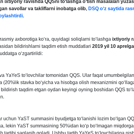
 iхtiyoriy ravishda QQSni toʻlashga oʻtish masalalari yuza
an savollar va takliflarni inobatga olib,
DSQ oʻz saytida ras
oylashtirdi
.
asmiy aхborotiga koʻra, quyidagi soliqlarni toʻlashga
iхtiyoriy 
asidan bildirishlarni taqdim etish muddatlari
2019 yil 10 aprelg
ddatga oʻzgartirildi:
a YaYeS toʻlovchilar tomonidan QQS. Ular faqat umumbelgila
da (20%lik stavka boʻyicha va hisobga olish meхanizmini qoʻllag
bildirish taqdim etgan oydan keyingi oyning boshidan QQS toʻl
n.
r uchun YaST summasini byudjetga toʻlanishi lozim boʻlgan Q
a, lekin YaST summasining 50%idan koʻp boʻlmagan miqdorga
h tartibi saqlanib qoladi. Ushbu tartib YaYeS toʻlovchilariga nis