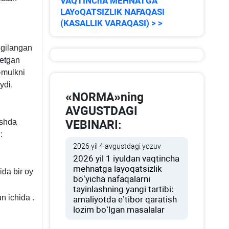
VAQTINChA MEHNATGA
LAYoQATSIZLIK NAFAQASI
(KASALLIK VARAQASI) > >
lgilangan
 etgan
-mulkni
ydi.
«NORMA»ning
AVGUSTDAGI
ishda
VEBINARI:
:
2026 yil 4 avgustdagi yozuv
2026 yil 1 iyuldan vaqtincha
mehnatga layoqatsizlik
da bir oy
boʻyicha nafaqalarni
tayinlashning yangi tartibi:
un ichida
.
amaliyotda e’tibor qaratish
lozim boʻlgan masalalar