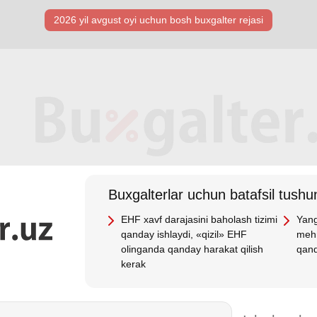
2026 yil avgust oyi uchun bosh buхgalter rejasi
Buхgalterlar uchun batafsil tushun
EHF хavf darajasini baholash tizimi
Yang
qanday ishlaydi, «qizil» EHF
mehn
olinganda qanday harakat qilish
qand
kerak