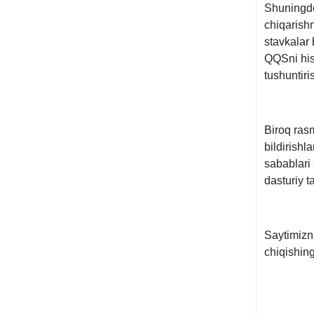
Shuningde
chiqarish
stavkalar 
QQSni hiso
tushuntiri
Biroq ras
bildirishl
sabablari 
dasturiy t
Saytimiz
chiqishin