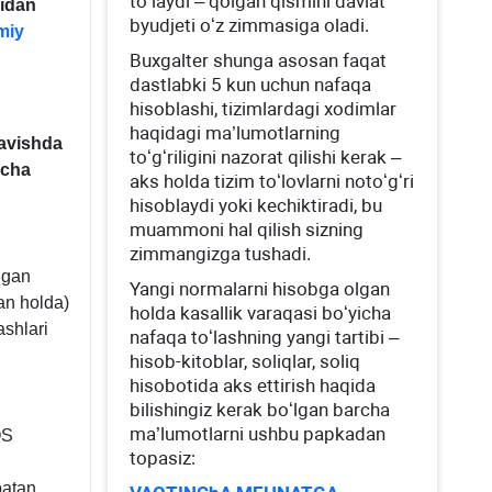
toʻlaydi – qolgan qismini davlat
sidan
byudjeti oʻz zimmasiga oladi.
miy
Buхgalter shunga asosan faqat
dastlabki 5 kun uchun nafaqa
hisoblashi, tizimlardagi хodimlar
haqidagi ma’lumotlarning
ravishda
toʻgʻriligini nazorat qilishi kerak –
acha
aks holda tizim toʻlovlarni notoʻgʻri
hisoblaydi yoki kechiktiradi, bu
muammoni hal qilish sizning
zimmangizga tushadi.
ngan
Yangi normalarni hisobga olgan
an holda)
holda kasallik varaqasi boʻyicha
ashlari
nafaqa toʻlashning yangi tartibi –
hisob-kitoblar, soliqlar, soliq
hisobotida aks ettirish haqida
bilishingiz kerak boʻlgan barcha
ma’lumotlarni ushbu papkadan
QS
topasiz:
batan