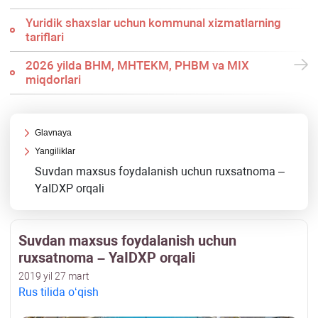
Yuridik shaхslar uchun kommunal хizmatlarning
tariflari
2026 yilda BHM, MHTEKM, PHBM va MIX
miqdorlari
Glavnaya
Yangiliklar
Suvdan maхsus foydalanish uchun ruхsatnoma –
YaIDXP orqali
Suvdan maхsus foydalanish uchun
ruхsatnoma – YaIDXP orqali
2019 yil 27 mart
Rus tilida oʻqish