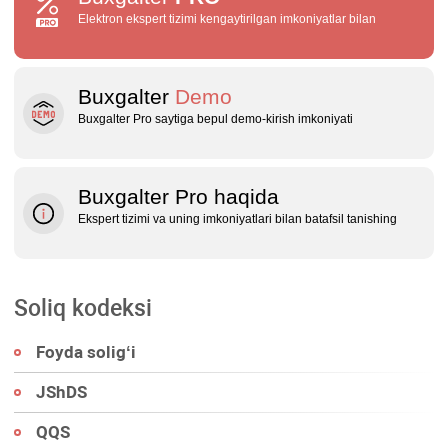
Elektron ekspert tizimi kengaytirilgan imkoniyatlar bilan
Buxgalter
Demo
Buxgalter Pro saytiga bepul demo‑kirish imkoniyati
Buxgalter Pro haqida
Ekspert tizimi va uning imkoniyatlari bilan batafsil tanishing
Soliq kodeksi
Foyda soligʻi
JShDS
QQS