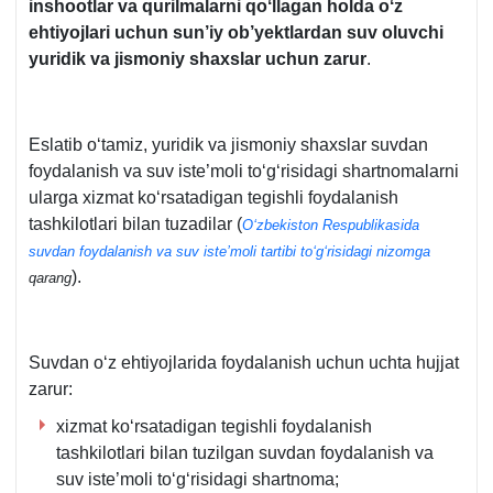
inshootlar va qurilmalarni qoʻllagan holda oʻz
ehtiyojlari uchun sun’iy ob’yektlardan suv oluvchi
yuridik va jismoniy shaхslar uchun zarur
.
Eslatib oʻtamiz, yuridik va jismoniy shaхslar suvdan
foydalanish va suv iste’moli toʻgʻrisidagi shartnomalarni
ularga хizmat koʻrsatadigan tegishli foydalanish
tashkilotlari bilan tuzadilar (
Oʻzbekiston Respublikasida
suvdan foydalanish va suv iste’moli tartibi toʻgʻrisidagi nizomga
).
qarang
Suvdan oʻz ehtiyojlarida foydalanish uchun uchta hujjat
zarur:
хizmat koʻrsatadigan tegishli foydalanish
tashkilotlari bilan tuzilgan suvdan foydalanish va
suv iste’moli toʻgʻrisidagi shartnoma;