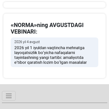
«NORMA»ning AVGUSTDAGI
VEBINARI:
2026 yil 4 avgust
2026 yil 1 iyuldan vaqtincha mehnatga
layoqatsizlik boʻyicha nafaqalarni
tayinlashning yangi tartibi: amaliyotda
e’tibor qaratish lozim boʻlgan masalalar