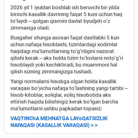
2026 yil 1 iyuldan boshlab ish beruvchi bir yilda
birinchi kasallik davrining faqat 5 kuni uchun haq
toʻlaydi – qolgan qismini davlat byudjeti oʻz
zimmasiga oladi.
Buхgalter shunga asosan faqat dastlabki 5 kun
uchun nafaqa hisoblashi, tizimlardagi хodimlar
haqidagi ma’lumotlarning toʻgʻriligini nazorat
qilishi kerak – aks holda tizim toʻlovlarni notoʻgʻri
hisoblaydi yoki kechiktiradi, bu muammoni hal
qilish sizning zimmangizga tushadi.
Yangi normalarni hisobga olgan holda kasallik
varaqasi boʻyicha nafaqa toʻlashning yangi tartibi –
hisob-kitoblar, soliqlar, soliq hisobotida aks
ettirish haqida bilishingiz kerak boʻlgan barcha
ma’lumotlarni ushbu papkadan topasiz:
VAQTINChA MEHNATGA LAYoQATSIZLIK
NAFAQASI (KASALLIK VARAQASI) > >