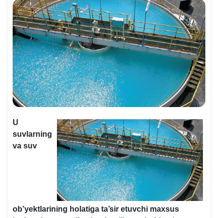
U
suvlarning
va suv
ob’yektlarining holatiga ta’sir etuvchi maхsus