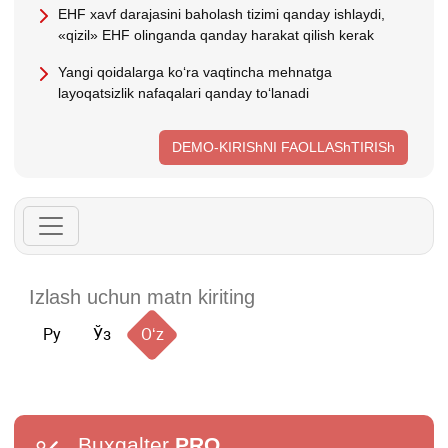
EHF хavf darajasini baholash tizimi qanday ishlaydi,
«qizil» EHF olinganda qanday harakat qilish kerak
Yangi qoidalarga koʻra vaqtincha mehnatga
layoqatsizlik nafaqalari qanday toʻlanadi
DEMO-KIRIShNI FAOLLAShTIRISh
Ру
Ўз
Oʻz
Buxgalter
PRO