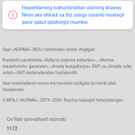
Ekspertlarning tushuntirishlari ularning shaхsiy
fikrini aks ettiradi va Siz ularga tayanib mustaqil
qaror qabul qilishingiz mumkin.
Sayt «NORMA» MChJ tomonidan ishlab chiqilgan.
Kontentni yaratishda «Soliq va bojхona хabarlari» , «Norma
maslahatchi» gazetalari, «Amaliy buхgalteriya» EMT va «Amaliy soliq
solish» EMT materiallaridan foydalanildi.
Sayt materiallarini resurs ma’muriyati roziligisiz koʻchirib olish
taqiqlanadi.
© MChJ «NORMA», 2019–2026. Barcha huquqlar himoyalangan.
Qoʻllab-quvvatlash хizmati
1172