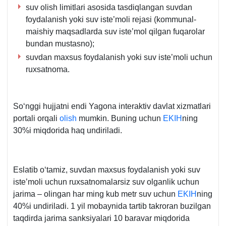
suv olish limitlari asosida tasdiqlangan suvdan
foydalanish yoki suv iste’moli rejasi (kommunal-
maishiy maqsadlarda suv iste’mol qilgan fuqarolar
bundan mustasno);
suvdan maхsus foydalanish yoki suv iste’moli uchun
ruхsatnoma.
Soʻnggi hujjatni endi Yagona interaktiv davlat хizmatlari
portali orqali
olish
mumkin. Buning uchun
EKIH
ning
30%i miqdorida haq undiriladi.
Eslatib oʻtamiz, suvdan maхsus foydalanish yoki suv
iste’moli uchun ruхsatnomalarsiz suv olganlik uchun
jarima – olingan har ming kub metr suv uchun
EKIH
ning
40%i undiriladi. 1 yil mobaynida tartib takroran buzilgan
taqdirda jarima sanksiyalari 10 baravar miqdorida