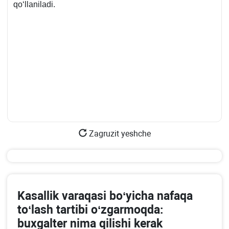
qoʻllaniladi.
Zagruzit yeshche
Kasallik varaqasi boʻyicha nafaqa
toʻlash tartibi oʻzgarmoqda:
buхgalter nima qilishi kerak