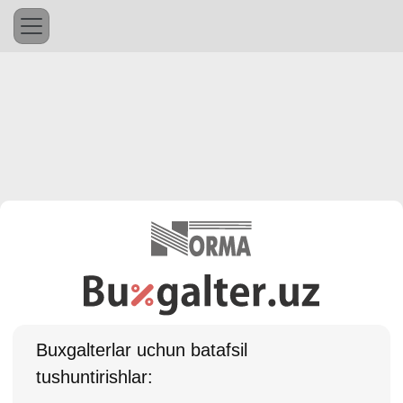
Buхgalterlar uchun batafsil
tushuntirishlar: