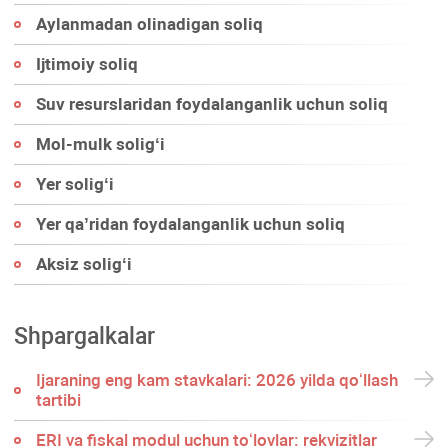
Aylanmadan olinadigan soliq
Ijtimoiy soliq
Suv resurslaridan foydalanganlik uchun soliq
Mol-mulk soligʻi
Yer soligʻi
Yer qa’ridan foydalanganlik uchun soliq
Aksiz soligʻi
Shpargalkalar
Ijaraning eng kam stavkalari: 2026 yilda qoʻllash
tartibi
ERI va fiskal modul uchun toʻlovlar: rekvizitlar