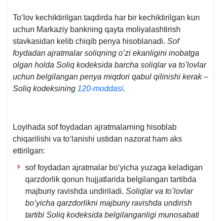
Toʻlov kechiktirilgan taqdirda har bir kechiktirilgan kun
uchun Markaziy bankning qayta moliyalashtirish
stavkasidan kelib chiqib penya hisoblanadi.
Sof
foydadan ajratmalar soliqning oʻzi ekanligini inobatga
olgan holda Soliq kodeksida barcha soliqlar va toʻlovlar
uchun belgilangan penya miqdori qabul qilinishi kerak –
Soliq kodeksining
120-moddasi
.
Loyihada sof foydadan ajratmalarning hisoblab
chiqarilishi va toʻlanishi ustidan nazorat ham aks
ettirilgan:
sof foydadan ajratmalar boʻyicha yuzaga keladigan
qarzdorlik qonun hujjatlarida belgilangan tartibda
majburiy ravishda undiriladi.
Soliqlar va toʻlovlar
boʻyicha qarzdorlikni majburiy ravishda undirish
tartibi Soliq kodeksida belgilanganligi munosabati