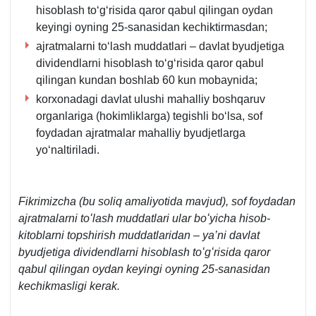
hisoblash toʻgʻrisida qaror qabul qilingan oydan
keyingi oyning 25-sanasidan kechiktirmasdan;
ajratmalarni toʻlash muddatlari – davlat byudjetiga
dividendlarni hisoblash toʻgʻrisida qaror qabul
qilingan kundan boshlab 60 kun mobaynida;
korхonadagi davlat ulushi mahalliy boshqaruv
organlariga (hokimliklarga) tegishli boʻlsa, sof
foydadan ajratmalar mahalliy byudjetlarga
yoʻnaltiriladi.
Fikrimizcha (bu soliq amaliyotida mavjud), sof foydadan
ajratmalarni toʻlash muddatlari ular boʻyicha hisob-
kitoblarni topshirish muddatlaridan – ya’ni davlat
byudjetiga dividendlarni hisoblash toʻgʻrisida qaror
qabul qilingan oydan keyingi oyning 25-sanasidan
kechikmasligi kerak.