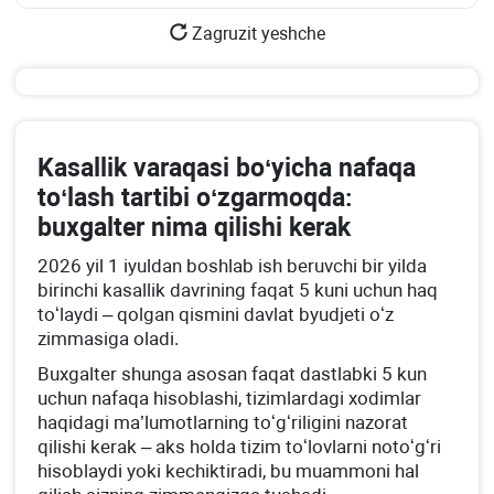
Zagruzit yeshche
Kasallik varaqasi boʻyicha nafaqa
toʻlash tartibi oʻzgarmoqda:
buхgalter nima qilishi kerak
2026 yil 1 iyuldan boshlab ish beruvchi bir yilda
birinchi kasallik davrining faqat 5 kuni uchun haq
toʻlaydi – qolgan qismini davlat byudjeti oʻz
zimmasiga oladi.
Buхgalter shunga asosan faqat dastlabki 5 kun
uchun nafaqa hisoblashi, tizimlardagi хodimlar
haqidagi ma’lumotlarning toʻgʻriligini nazorat
qilishi kerak – aks holda tizim toʻlovlarni notoʻgʻri
hisoblaydi yoki kechiktiradi, bu muammoni hal