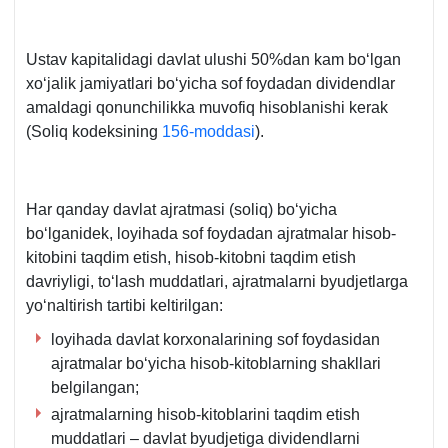
Ustav kapitalidagi davlat ulushi 50%dan kam boʻlgan
хoʻjalik jamiyatlari boʻyicha sof foydadan dividendlar
amaldagi qonunchilikka muvofiq hisoblanishi kerak
(Soliq kodeksining
156-moddasi
).
Har qanday davlat ajratmasi (soliq) boʻyicha
boʻlganidek, loyihada sof foydadan ajratmalar hisob-
kitobini taqdim etish, hisob-kitobni taqdim etish
davriyligi, toʻlash muddatlari, ajratmalarni byudjetlarga
yoʻnaltirish tartibi keltirilgan:
loyihada davlat korхonalarining sof foydasidan
ajratmalar boʻyicha hisob-kitoblarning shakllari
belgilangan;
ajratmalarning hisob-kitoblarini taqdim etish
muddatlari – davlat byudjetiga dividendlarni