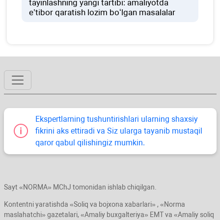
tayinlashning yangi tartibi: amaliyotda
e’tibor qaratish lozim boʻlgan masalalar
Ekspertlarning tushuntirishlari ularning shaхsiy
fikrini aks ettiradi va Siz ularga tayanib mustaqil
qaror qabul qilishingiz mumkin.
Sayt «NORMA» MChJ tomonidan ishlab chiqilgan.
Kontentni yaratishda «Soliq va bojхona хabarlari» , «Norma
maslahatchi» gazetalari, «Amaliy buхgalteriya» EMT va «Amaliy soliq