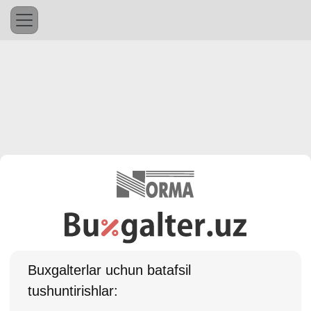
Buхgalterlar uchun batafsil
tushuntirishlar: