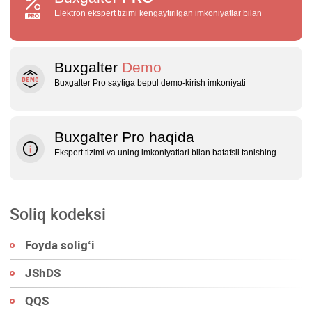
Elektron ekspert tizimi kengaytirilgan imkoniyatlar bilan
Buxgalter
Demo
Buxgalter Pro saytiga bepul demo‑kirish imkoniyati
Buxgalter Pro haqida
Ekspert tizimi va uning imkoniyatlari bilan batafsil tanishing
Soliq kodeksi
Foyda soligʻi
JShDS
QQS