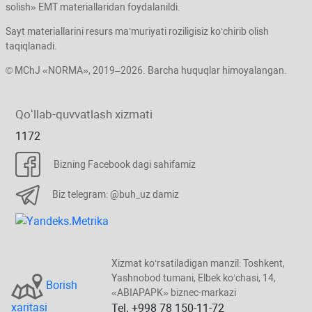
solish» EMT materiallaridan foydalanildi.
Sayt materiallarini resurs ma’muriyati roziligisiz koʻchirib olish
taqiqlanadi.
© MChJ «NORMA», 2019–2026. Barcha huquqlar himoyalangan.
Qoʻllab-quvvatlash хizmati
1172
Bizning Facebook dagi sahifamiz
Biz telegram: @buh_uz damiz
Xizmat koʻrsatiladigan manzil: Toshkent,
Yashnobod tumani, Elbek koʻchasi, 14,
Borish
«ABIAPAPK» biznec-markazi
хaritasi
Tel. +998 78 150-11-72