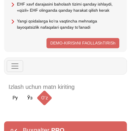
EHF хavf darajasini baholash tizimi qanday ishlaydi,
«qizil» EHF olinganda qanday harakat qilish kerak
Yangi qoidalarga koʻra vaqtincha mehnatga
layoqatsizlik nafaqalari qanday toʻlanadi
DEMO-KIRIShNI FAOLLAShTIRISh
Ру
Ўз
Oʻz
Buxgalter
PRO