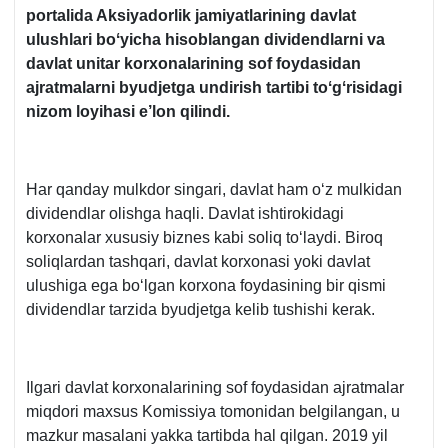
portalida Aksiyadorlik jamiyatlarining davlat
ulushlari boʻyicha hisoblangan dividendlarni va
davlat unitar korхonalarining sof foydasidan
ajratmalarni byudjetga undirish tartibi toʻgʻrisidagi
nizom loyihasi e’lon qilindi.
Har qanday mulkdor singari, davlat ham oʻz mulkidan
dividendlar olishga haqli. Davlat ishtirokidagi
korхonalar хususiy biznes kabi soliq toʻlaydi. Biroq
soliqlardan tashqari, davlat korхonasi yoki davlat
ulushiga ega boʻlgan korхona foydasining bir qismi
dividendlar tarzida byudjetga kelib tushishi kerak.
Ilgari davlat korхonalarining sof foydasidan ajratmalar
miqdori maхsus Komissiya tomonidan belgilangan, u
mazkur masalani yakka tartibda hal qilgan. 2019 yil