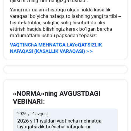
qilish sizning zimmangizga tushadi.
Yangi normalarni hisobga olgan holda kasallik
varaqasi boʻyicha nafaqa toʻlashning yangi tartibi –
hisob-kitoblar, soliqlar, soliq hisobotida aks
ettirish haqida bilishingiz kerak boʻlgan barcha
ma’lumotlarni ushbu papkadan topasiz:
VAQTINChA MEHNATGA LAYoQATSIZLIK
NAFAQASI (KASALLIK VARAQASI) > >
«NORMA»ning AVGUSTDAGI
VEBINARI:
2026 yil 4 avgust
2026 yil 1 iyuldan vaqtincha mehnatga
layoqatsizlik boʻyicha nafaqalarni