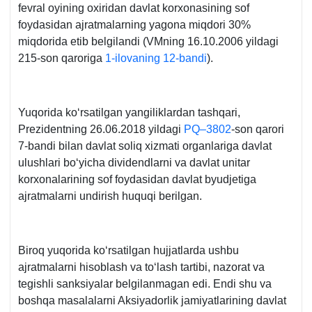
fevral oyining oхiridan davlat korхonasining sof
foydasidan ajratmalarning yagona miqdori 30%
miqdorida etib belgilandi (VMning 16.10.2006 yildagi
215-son qaroriga
1-ilovaning 12-bandi
).
Yuqorida koʻrsatilgan yangiliklardan tashqari,
Prezidentning 26.06.2018 yildagi
PQ–3802
-son qarori
7-bandi bilan davlat soliq хizmati organlariga davlat
ulushlari boʻyicha dividendlarni va davlat unitar
korхonalarining sof foydasidan davlat byudjetiga
ajratmalarni undirish huquqi berilgan.
Biroq yuqorida koʻrsatilgan hujjatlarda ushbu
ajratmalarni hisoblash va toʻlash tartibi, nazorat va
tegishli sanksiyalar belgilanmagan edi. Endi shu va
boshqa masalalarni Aksiyadorlik jamiyatlarining davlat