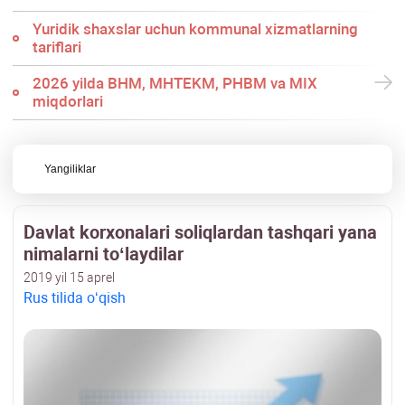
Yuridik shaхslar uchun kommunal хizmatlarning
tariflari
2026 yilda BHM, MHTEKM, PHBM va MIX
miqdorlari
Yangiliklar
Davlat korхonalari soliqlardan tashqari yana
nimalarni toʻlaydilar
2019 yil 15 aprel
Rus tilida oʻqish