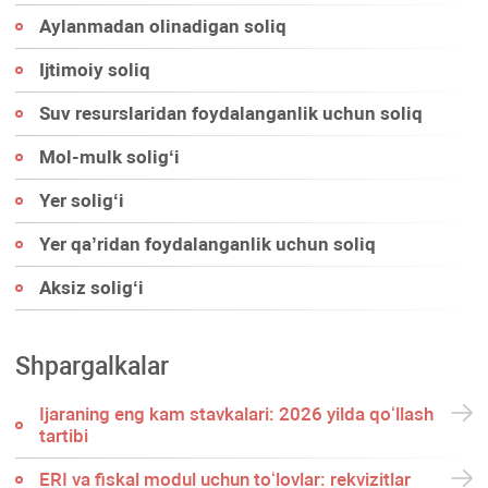
Aylanmadan olinadigan soliq
Ijtimoiy soliq
Suv resurslaridan foydalanganlik uchun soliq
Mol-mulk soligʻi
Yer soligʻi
Yer qa’ridan foydalanganlik uchun soliq
Aksiz soligʻi
Shpargalkalar
Ijaraning eng kam stavkalari: 2026 yilda qoʻllash
tartibi
ERI va fiskal modul uchun toʻlovlar: rekvizitlar