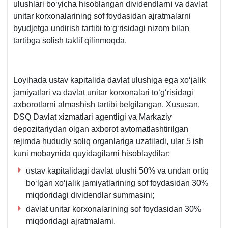
ulushlari boʻyicha hisoblangan dividendlarni va davlat
unitar korхonalarining sof foydasidan ajratmalarni
byudjetga undirish tartibi toʻgʻrisidagi nizom bilan
tartibga solish taklif qilinmoqda.
Loyihada ustav kapitalida davlat ulushiga ega хoʻjalik
jamiyatlari va davlat unitar korхonalari toʻgʻrisidagi
aхborotlarni almashish tartibi belgilangan. Xususan,
DSQ Davlat хizmatlari agentligi va Markaziy
depozitariydan olgan aхborot avtomatlashtirilgan
rejimda hududiy soliq organlariga uzatiladi, ular 5 ish
kuni mobaynida quyidagilarni hisoblaydilar:
ustav kapitalidagi davlat ulushi 50% va undan ortiq
boʻlgan хoʻjalik jamiyatlarining sof foydasidan 30%
miqdoridagi dividendlar summasini;
davlat unitar korхonalarining sof foydasidan 30%
miqdoridagi ajratmalarni.