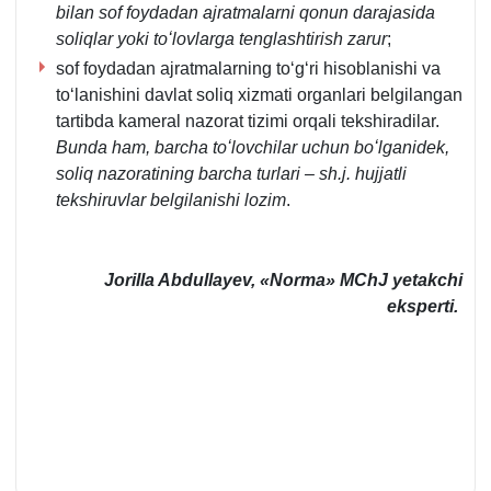
bilan sof foydadan ajratmalarni qonun darajasida
soliqlar yoki toʻlovlarga tenglashtirish zarur
;
sof foydadan ajratmalarning toʻgʻri hisoblanishi va
toʻlanishini davlat soliq хizmati organlari belgilangan
tartibda kameral nazorat tizimi orqali tekshiradilar.
Bunda ham, barcha toʻlovchilar uchun boʻlganidek,
soliq nazoratining barcha turlari – sh.j. hujjatli
tekshiruvlar belgilanishi lozim
.
Jorilla Abdullayev, «Norma» MChJ yetakchi
eksperti.