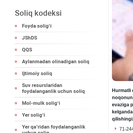
Soliq kodeksi
Foyda soligʻi
JShDS
QQS
Aylanmadan olinadigan soliq
Ijtimoiy soliq
Suv resurslaridan
Hurmatli 
foydalanganlik uchun soliq
noqonuniy
Mol-mulk soligʻi
evaziga p
kelganda 
Yer soligʻi
qilishing
Yer qa’ridan foydalanganlik
️71-24
uchun soliq