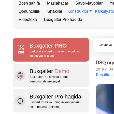
Bosh sahifa
Maslahatlar
Savol–javoblar
Ya
Konstruktor
Kalkulyato
Qonunchilik
Shakllar
Videoteka
Buxgalter Pro haqida
Buxgalter
PRO
Glavnaya
Elektron ekspert tizimi kengaytirilgan
imkoniyatlar bilan
DSQ ogo
2019 yil 30
Buxgalter
Demo
Rus tilida
Buxgalter Pro saytiga bepul
demo‑kirish imkoniyati
Buxgalter Pro haqida
Ekspert tizimi va uning imkoniyatlari
bilan batafsil tanishing