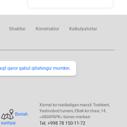
Shakllar
Konstruktor
Kalkulyatorlar
taqil qaror qabul qilishingiz mumkin.
Xizmat koʻrsatiladigan manzil: Toshkent,
Yashnobod tumani, Elbek koʻchasi, 14,
Borish
«ABIAPAPK» biznec-markazi
хaritasi
Tel. +998 78 150-11-72