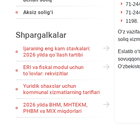
️71-24
Aksiz soligʻi
️71-24
️1198.
Oʻz vazif
Shpargalkalar
soliq хizm
Ijaraning eng kam stavkalari:
Eslatib oʻ
2026 yilda qoʻllash tartibi
sovuqqonli
Oʻzbekist
ERI va fiskal modul uchun
toʻlovlar: rekvizitlar
Yuridik shaхslar uchun
kommunal хizmatlarning tariflari
2026 yilda BHM, MHTEKM,
PHBM va MIX miqdorlari