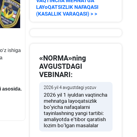
VAQTINChA MEHNATGA
LAYoQATSIZLIK NAFAQASI
(KASALLIK VARAQASI) > >
 oʻz ishiga
«NORMA»ning
ha
AVGUSTDAGI
VEBINARI:
2026 yil 4 avgustdagi yozuv
 asosida.
2026 yil 1 iyuldan vaqtincha
mehnatga layoqatsizlik
boʻyicha nafaqalarni
tayinlashning yangi tartibi:
amaliyotda e’tibor qaratish
lozim boʻlgan masalalar