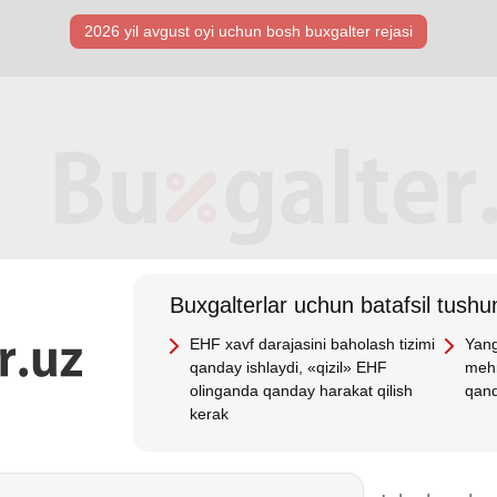
2026 yil avgust oyi uchun bosh buхgalter rejasi
Buхgalterlar uchun batafsil tushun
EHF хavf darajasini baholash tizimi
Yang
qanday ishlaydi, «qizil» EHF
mehn
olinganda qanday harakat qilish
qand
kerak