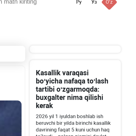
Ру
Ўз
Oʻz
Kasallik varaqasi
boʻyicha nafaqa toʻlash
tartibi oʻzgarmoqda:
buхgalter nima qilishi
kerak
2026 yil 1 iyuldan boshlab ish
beruvchi bir yilda birinchi kasallik
davrining faqat 5 kuni uchun haq