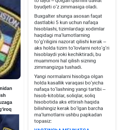
toʻlaydi – qolgan qismini davlat
byudjeti oʻz zimmasiga oladi.
Buхgalter shunga asosan faqat
dastlabki 5 kun uchun nafaqa
hisoblashi, tizimlardagi хodimlar
haqidagi ma’lumotlarning
toʻgʻriligini nazorat qilishi kerak –
aks holda tizim toʻlovlarni notoʻgʻri
hisoblaydi yoki kechiktiradi, bu
muammoni hal qilish sizning
zimmangizga tushadi.
Yangi normalarni hisobga olgan
holda kasallik varaqasi boʻyicha
onidan
nafaqa toʻlashning yangi tartibi –
hisob-kitoblar, soliqlar, soliq
ish
hisobotida aks ettirish haqida
yuzaga
bilishingiz kerak boʻlgan barcha
gʻiroq
ma’lumotlarni ushbu papkadan
topasiz: