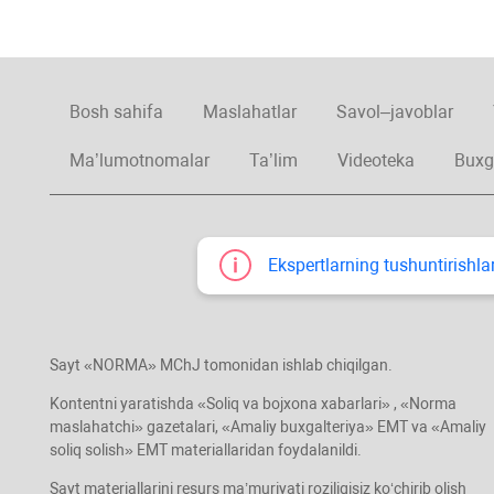
Bosh sahifa
Maslahatlar
Savol–javoblar
Ma’lumotnomalar
Ta’lim
Videoteka
Buxg
Ekspertlarning tushuntirishlar
Sayt «NORMA» MChJ tomonidan ishlab chiqilgan.
Kontentni yaratishda «Soliq va bojхona хabarlari» , «Norma
maslahatchi» gazetalari, «Amaliy buхgalteriya» EMT va «Amaliy
soliq solish» EMT materiallaridan foydalanildi.
Sayt materiallarini resurs ma’muriyati roziligisiz koʻchirib olish