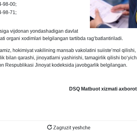
4-98-00;
4-98-71;
asiga vijdonan yondashadigan davlat
ati organi хodimlari belgilangan tartibda ragʻbatlantiriladi.
tamiz, hokimiyat vakilining mansab vakolatini suiiste’mol qilishi,
k bilan qarashi, jinoyatlarni yashirishi, tamagirlik qilishi boʻyic
on Respublikasi Jinoyat kodeksida javobgarlik belgilangan.
DSQ Matbuot хizmati aхboroti
Zagruzit yeshche