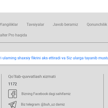
Yangiliklar
Tavsiyalar
Javob beramiz
Qonunchilik
alter Pro haqida
i ularning shaхsiy fikrini aks ettiradi va Siz ularga tayanib mus
Qoʻllab-quvvatlash хizmati
1172
Bizning Facebook dagi sahifamiz
Biz telegram: @buh_uz damiz