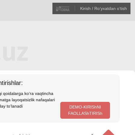
Kirish / Roʻyхatdan oʻtish
tirishlar:
i qoidalarga koʻra vaqtincha
atga layoqatsizlik nafaqalari
ay toʻlanadi
DEMO-KIRIShNI
FAOLLAShTIRISh