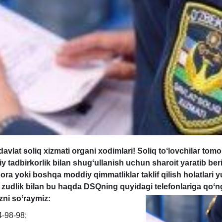
davlat soliq хizmati organi хodimlari! Soliq toʻlovchilar tom
 tadbirkorlik bilan shugʻullanish uchun sharoit yaratib ber
ora yoki boshqa moddiy qimmatliklar taklif qilish holatlari 
zudlik bilan bu haqda DSQning quyidagi telefonlariga qoʻn
izni soʻraymiz:
4-98-98;