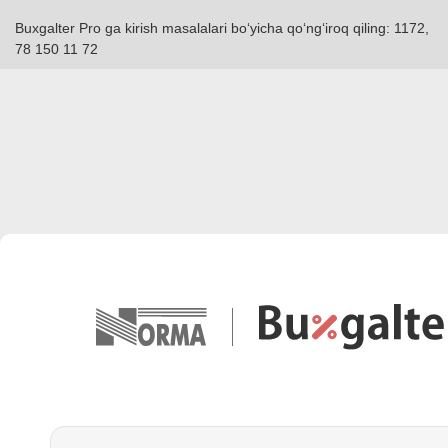
Buxgalter Pro ga kirish masalalari boʻyicha qoʻngʻiroq qiling: 1172,
78 150 11 72