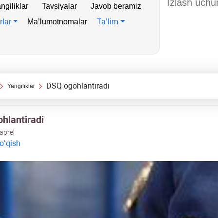
ngiliklar
Tavsiyalar
Javob beramiz
rlar
Ta’lim
Ma’lumotnomalar
DSQ ogohlantiradi
Yangiliklar
hlantiradi
 aprel
 oʻqish