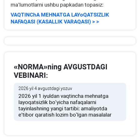
ma’lumotlarni ushbu papkadan topasiz:
VAQTINChA MEHNATGA LAYoQATSIZLIK
NAFAQASI (KASALLIK VARAQASI) > >
«NORMA»ning AVGUSTDAGI
VEBINARI:
2026 yil 4 avgustdagi yozuv
2026 yil 1 iyuldan vaqtincha mehnatga
layoqatsizlik boʻyicha nafaqalarni
tayinlashning yangi tartibi: amaliyotda
e’tibor qaratish lozim boʻlgan masalalar