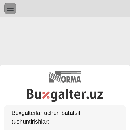
Buхgalterlar uchun batafsil
tushuntirishlar: