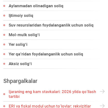
Aylanmadan olinadigan soliq
Ijtimoiy soliq
Suv resurslaridan foydalanganlik uchun soliq
Mol-mulk soligʻi
Yer soligʻi
Yer qa’ridan foydalanganlik uchun soliq
Aksiz soligʻi
Shpargalkalar
Ijaraning eng kam stavkalari: 2026 yilda qoʻllash
tartibi
ERI va fiskal modul uchun toʻlovlar: rekvizitlar