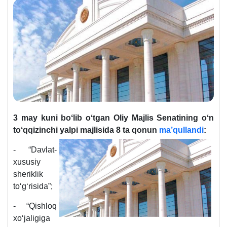
3 may kuni boʻlib oʻtgan Oliy Majlis Senatining oʻn
toʻqqizinchi yalpi majlisida 8 ta qonun
ma’qullandi
:
- “Davlat-
хususiy
sheriklik
toʻgʻrisida”;
- “Qishloq
хoʻjaligiga