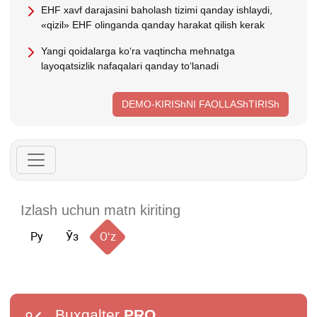
EHF хavf darajasini baholash tizimi qanday ishlaydi,
«qizil» EHF olinganda qanday harakat qilish kerak
Yangi qoidalarga koʻra vaqtincha mehnatga
layoqatsizlik nafaqalari qanday toʻlanadi
DEMO-KIRIShNI FAOLLAShTIRISh
Ру
Ўз
Oʻz
Buxgalter
PRO