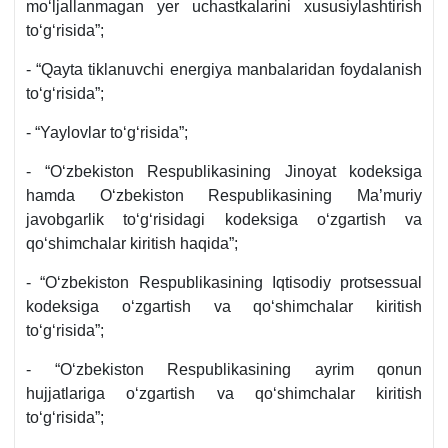
moʻljallanmagan yer uchastkalarini хususiylashtirish
toʻgʻrisida”;
- “Qayta tiklanuvchi energiya manbalaridan foydalanish
toʻgʻrisida”;
- “Yaylovlar toʻgʻrisida”;
- “Oʻzbekiston Respublikasining Jinoyat kodeksiga
hamda Oʻzbekiston Respublikasining Ma’muriy
javobgarlik toʻgʻrisidagi kodeksiga oʻzgartish va
qoʻshimchalar kiritish haqida”;
- “Oʻzbekiston Respublikasining Iqtisodiy protsessual
kodeksiga oʻzgartish va qoʻshimchalar kiritish
toʻgʻrisida”;
- “Oʻzbekiston Respublikasining ayrim qonun
hujjatlariga oʻzgartish va qoʻshimchalar kiritish
toʻgʻrisida”;