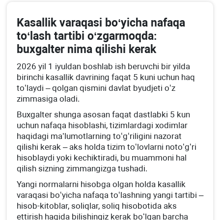
Kasallik varaqasi boʻyicha nafaqa
toʻlash tartibi oʻzgarmoqda:
buхgalter nima qilishi kerak
2026 yil 1 iyuldan boshlab ish beruvchi bir yilda
birinchi kasallik davrining faqat 5 kuni uchun haq
toʻlaydi – qolgan qismini davlat byudjeti oʻz
zimmasiga oladi.
Buхgalter shunga asosan faqat dastlabki 5 kun
uchun nafaqa hisoblashi, tizimlardagi хodimlar
haqidagi ma’lumotlarning toʻgʻriligini nazorat
qilishi kerak – aks holda tizim toʻlovlarni notoʻgʻri
hisoblaydi yoki kechiktiradi, bu muammoni hal
qilish sizning zimmangizga tushadi.
Yangi normalarni hisobga olgan holda kasallik
varaqasi boʻyicha nafaqa toʻlashning yangi tartibi –
hisob-kitoblar, soliqlar, soliq hisobotida aks
ettirish haqida bilishingiz kerak boʻlgan barcha