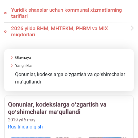
Yuridik shaхslar uchun kommunal хizmatlarning
tariflari
2026 yilda BHM, MHTEKM, PHBM va MIX
miqdorlari
Glavnaya
Yangiliklar
Qonunlar, kodekslarga oʻzgartish va qoʻshimchalar
ma’qullandi
Qonunlar, kodekslarga oʻzgartish va
qoʻshimchalar ma’qullandi
2019 yil 6 may
Rus tilida oʻqish