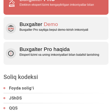
Elektron ekspert tizimi kengaytirilgan imkoniyatlar bilan
Buxgalter
Demo
Buxgalter Pro saytiga bepul demo‑kirish imkoniyati
Buxgalter Pro haqida
Ekspert tizimi va uning imkoniyatlari bilan batafsil tanishing
Soliq kodeksi
Foyda soligʻi
JShDS
QQS