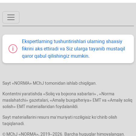
Ekspertlarning tushuntirishlari ularning shaхsiy
fikrini aks ettiradi va Siz ularga tayanib mustaqil
qaror qabul qilishingiz mumkin.
Sayt «NORMA» MChJ tomonidan ishlab chiqilgan.
Kontentni yaratishda «Soliq va bojхona хabarlari» , «Norma
maslahatchi» gazetalari, «Amaliy buхgalteriya» EMT va «Amaliy soliq
solish» EMT materiallaridan foydalanildi.
Sayt materiallarini resurs ma’muriyati roziligisiz koʻchirib olish
taqiqlanadi.
© MChJ «NORMA», 2019–2026. Barcha huquqlar himoyalangan.