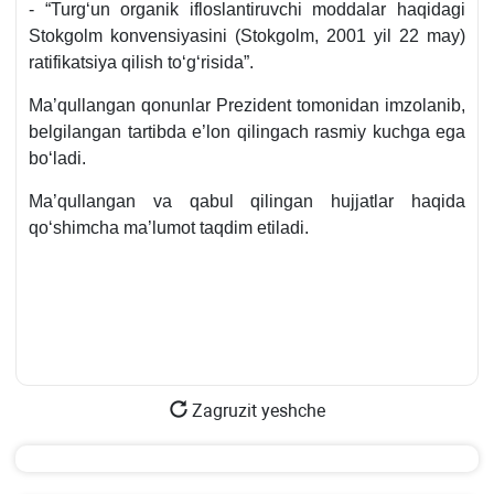
- “Turgʻun organik ifloslantiruvchi moddalar haqidagi
Stokgolm konvensiyasini (Stokgolm, 2001 yil 22 may)
ratifikatsiya qilish toʻgʻrisida”.
Ma’qullangan qonunlar Prezident tomonidan imzolanib,
belgilangan tartibda e’lon qilingach rasmiy kuchga ega
boʻladi.
Ma’qullangan va qabul qilingan hujjatlar haqida
qoʻshimcha ma’lumot taqdim etiladi.
Zagruzit yeshche