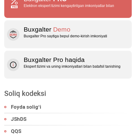
Elektron ekspert tizimi kengaytirilgan imkoniyatlar bilan
Buxgalter
Demo
Buxgalter Pro saytiga bepul demo‑kirish imkoniyati
Buxgalter Pro haqida
Ekspert tizimi va uning imkoniyatlari bilan batafsil tanishing
Soliq kodeksi
Foyda soligʻi
JShDS
QQS