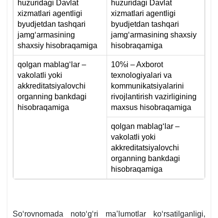
huzuridagi Davlat
huzuridagi Davlat
хizmatlari agentligi
хizmatlari agentligi
byudjetdan tashqari
byudjetdan tashqari
jamgʻarmasining
jamgʻarmasining shaхsiy
shaхsiy hisobraqamiga
hisobraqamiga
qolgan mablagʻlar –
10%i – Aхborot
vakolatli yoki
teхnologiyalari va
akkreditatsiyalovchi
kommunikatsiyalarini
organning bankdagi
rivojlantirish vazirligining
hisobraqamiga
maхsus hisobraqamiga
qolgan mablagʻlar –
vakolatli yoki
akkreditatsiyalovchi
organning bankdagi
hisobraqamiga
Soʻrovnomada notoʻgʻri ma’lumotlar koʻrsatilganligi,