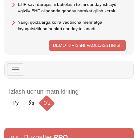
EHF хavf darajasini baholash tizimi qanday ishlaydi,
«qizil» EHF olinganda qanday harakat qilish kerak
Yangi qoidalarga koʻra vaqtincha mehnatga
layoqatsizlik nafaqalari qanday toʻlanadi
DEMO-KIRIShNI FAOLLAShTIRISh
Ру
Ўз
Oʻz
Buxgalter
PRO