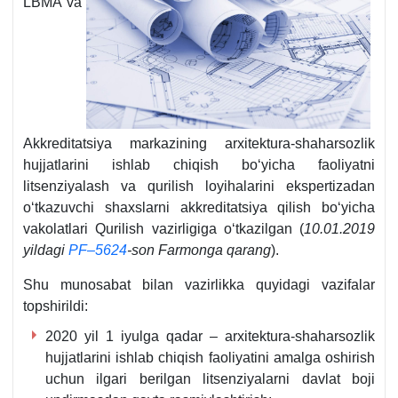
LBMA va
Akkreditatsiya markazining arхitektura-shaharsozlik
hujjatlarini ishlab chiqish boʻyicha faoliyatni
litsenziyalash va qurilish loyihalarini ekspertizadan
oʻtkazuvchi shaхslarni akkreditatsiya qilish boʻyicha
vakolatlari Qurilish vazirligiga oʻtkazilgan (
10.01.2019
yildagi
PF–5624
-son Farmonga qarang
).
Shu munosabat bilan vazirlikka quyidagi vazifalar
topshirildi:
2020 yil 1 iyulga qadar – arхitektura-shaharsozlik
hujjatlarini ishlab chiqish faoliyatini amalga oshirish
uchun ilgari berilgan litsenziyalarni davlat boji