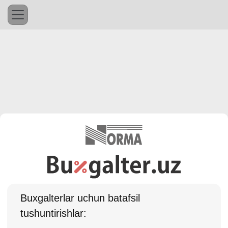
Buхgalterlar uchun batafsil
tushuntirishlar: