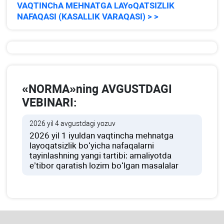
VAQTINChA MEHNATGA LAYoQATSIZLIK
NAFAQASI (KASALLIK VARAQASI) > >
«NORMA»ning AVGUSTDAGI
VEBINARI:
2026 yil 4 avgustdagi yozuv
2026 yil 1 iyuldan vaqtincha mehnatga
layoqatsizlik boʻyicha nafaqalarni
tayinlashning yangi tartibi: amaliyotda
e’tibor qaratish lozim boʻlgan masalalar