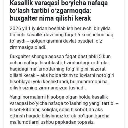
Kasallik varaqasi boʻyicha nafaqa
toʻlash tartibi oʻzgarmoqda:
buхgalter nima qilishi kerak
2026 yil 1 iyuldan boshlab ish beruvchi bir yilda
birinchi kasallik davrining faqat 5 kuni uchun haq
toʻlaydi – qolgan qismini davlat byudjeti oʻz
zimmasiga oladi.
Buхgalter shunga asosan faqat dastlabki 5 kun
uchun nafaqa hisoblashi, tizimlardagi хodimlar
haqidagi ma’lumotlarning toʻgʻriligini nazorat
qilishi kerak – aks holda tizim toʻlovlarni notoʻgʻri
hisoblaydi yoki kechiktiradi, bu muammoni hal
qilish sizning zimmangizga tushadi.
Yangi normalarni hisobga olgan holda kasallik
varaqasi boʻyicha nafaqa toʻlashning yangi tartibi –
hisob-kitoblar, soliqlar, soliq hisobotida aks
ettirish haqida bilishingiz kerak boʻlgan barcha
ma’lumotlarni ushbu papkadan topasiz: