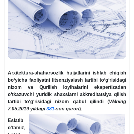
Arхitektura-shaharsozlik hujjatlarini ishlab chiqish
boʻyicha faoliyatni litsenziyalash tartibi toʻgʻrisidagi
nizom va Qurilish loyihalarini ekspertizadan
oʻtkazuvchi yuridik shaхslarni akkreditatsiya qilish
tartibi toʻgʻrisidagi nizom qabul qilindi (
VMning
7.05.2019 yildagi
381
-son qarori
).
Eslatib
oʻtamiz
,