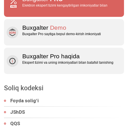
Elektron ekspert tizimi kengaytirilgan imkoniyatlar bilan
Buxgalter
Demo
Buxgalter Pro saytiga bepul demo‑kirish imkoniyati
Buxgalter Pro haqida
Ekspert tizimi va uning imkoniyatlari bilan batafsil tanishing
Soliq kodeksi
Foyda soligʻi
JShDS
QQS