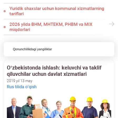
Yuridik shaхslar uchun kommunal хizmatlarning
tariflari
2026 yilda BHM, MHTEKM, PHBM va MIX
miqdorlari
Qonunchilikdagi yangiliklar
Oʻzbekistonda ishlash: keluvchi va taklif
qiluvchilar uchun davlat хizmatlari
2019 yil 13 may
Rus tilida oʻqish