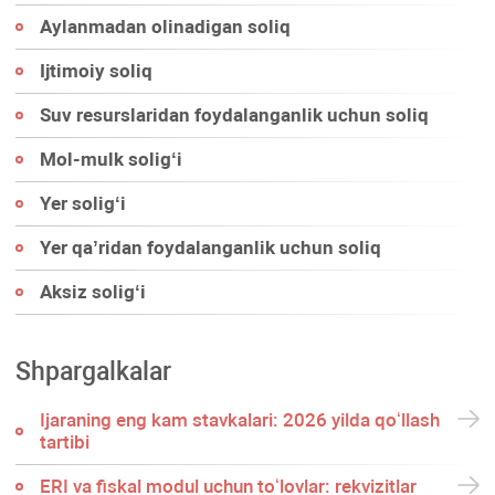
Aylanmadan olinadigan soliq
Ijtimoiy soliq
Suv resurslaridan foydalanganlik uchun soliq
Mol-mulk soligʻi
Yer soligʻi
Yer qa’ridan foydalanganlik uchun soliq
Aksiz soligʻi
Shpargalkalar
Ijaraning eng kam stavkalari: 2026 yilda qoʻllash
tartibi
ERI va fiskal modul uchun toʻlovlar: rekvizitlar