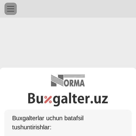
Buхgalterlar uchun batafsil
tushuntirishlar: