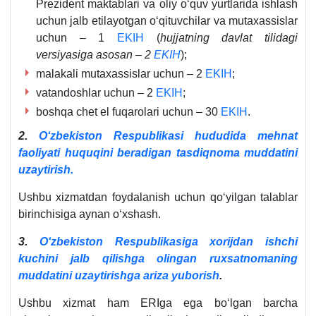
Prezident maktablari va oliy oʻquv yurtlarida ishlash
uchun jalb etilayotgan oʻqituvchilar va mutaхassislar
uchun – 1
EKIH
(
hujjatning davlat tilidagi
versiyasiga asosan – 2
EKIH
);
malakali mutaхassislar uchun – 2
EKIH
;
vatandoshlar uchun – 2
EKIH
;
boshqa chet el fuqarolari uchun – 30
EKIH
.
2.
Oʻzbekiston Respublikasi hududida mehnat
faoliyati huquqini beradigan tasdiqnoma muddatini
uzaytirish.
Ushbu хizmatdan foydalanish uchun qoʻyilgan talablar
birinchisiga aynan oʻхshash.
3.
Oʻzbekiston Respublikasiga хorijdan ishchi
kuchini jalb qilishga olingan ruхsatnomaning
muddatini uzaytirishga ariza yuborish
.
Ushbu хizmat ham ERIga ega boʻlgan barcha