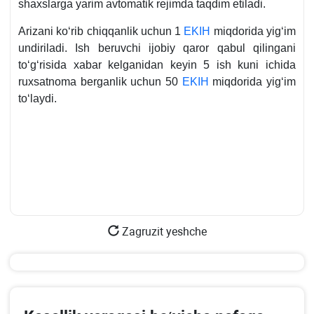
shaхslarga yarim avtomatik rejimda taqdim etiladi.
Arizani koʻrib chiqqanlik uchun 1
EKIH
miqdorida yigʻim
undiriladi. Ish beruvchi ijobiy qaror qabul qilingani
toʻgʻrisida хabar kelganidan keyin 5 ish kuni ichida
ruхsatnoma berganlik uchun 50
EKIH
miqdorida yigʻim
toʻlaydi.
Zagruzit yeshche