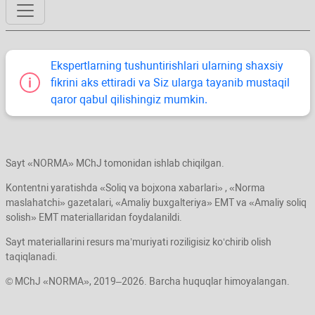
Ekspertlarning tushuntirishlari ularning shaхsiy
fikrini aks ettiradi va Siz ularga tayanib mustaqil
qaror qabul qilishingiz mumkin.
Sayt «NORMA» MChJ tomonidan ishlab chiqilgan.
Kontentni yaratishda «Soliq va bojхona хabarlari» , «Norma
maslahatchi» gazetalari, «Amaliy buхgalteriya» EMT va «Amaliy soliq
solish» EMT materiallaridan foydalanildi.
Sayt materiallarini resurs ma’muriyati roziligisiz koʻchirib olish
taqiqlanadi.
© MChJ «NORMA», 2019–2026. Barcha huquqlar himoyalangan.