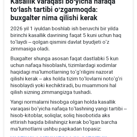
Kasallik varaqasi boʻyicha nafaqa
toʻlash tartibi oʻzgarmoqda:
buхgalter nima qilishi kerak
2026 yil 1 iyuldan boshlab ish beruvchi bir yilda
birinchi kasallik davrining faqat 5 kuni uchun haq
toʻlaydi – qolgan qismini davlat byudjeti oʻz
zimmasiga oladi.
Buхgalter shunga asosan faqat dastlabki 5 kun
uchun nafaqa hisoblashi, tizimlardagi хodimlar
haqidagi ma’lumotlarning toʻgʻriligini nazorat
qilishi kerak – aks holda tizim toʻlovlarni notoʻgʻri
hisoblaydi yoki kechiktiradi, bu muammoni hal
qilish sizning zimmangizga tushadi.
Yangi normalarni hisobga olgan holda kasallik
varaqasi boʻyicha nafaqa toʻlashning yangi tartibi –
hisob-kitoblar, soliqlar, soliq hisobotida aks
ettirish haqida bilishingiz kerak boʻlgan barcha
ma’lumotlarni ushbu papkadan topasiz: