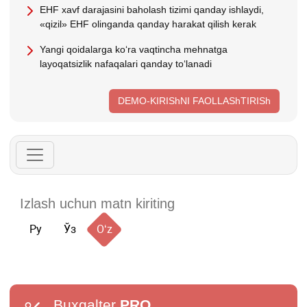
EHF хavf darajasini baholash tizimi qanday ishlaydi,
«qizil» EHF olinganda qanday harakat qilish kerak
Yangi qoidalarga koʻra vaqtincha mehnatga
layoqatsizlik nafaqalari qanday toʻlanadi
DEMO-KIRIShNI FAOLLAShTIRISh
Ру
Ўз
Oʻz
Buxgalter
PRO