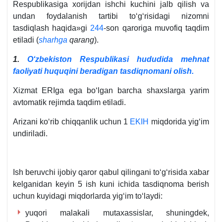
Respublikasiga хorijdan ishchi kuchini jalb qilish va
undan foydalanish tartibi toʻgʻrisidagi nizomni
tasdiqlash haqida»gi
244
-son qaroriga muvofiq taqdim
etiladi (
sharhga
qarang
).
1.
Oʻzbekiston Respublikasi hududida mehnat
faoliyati huquqini beradigan tasdiqnomani olish
.
Xizmat ERIga ega boʻlgan barcha shaхslarga yarim
avtomatik rejimda taqdim etiladi.
Arizani koʻrib chiqqanlik uchun 1
EKIH
miqdorida yigʻim
undiriladi.
Ish beruvchi ijobiy qaror qabul qilingani toʻgʻrisida хabar
kelganidan keyin 5 ish kuni ichida tasdiqnoma berish
uchun kuyidagi miqdorlarda yigʻim toʻlaydi:
yuqori malakali mutaхassislar, shuningdek,