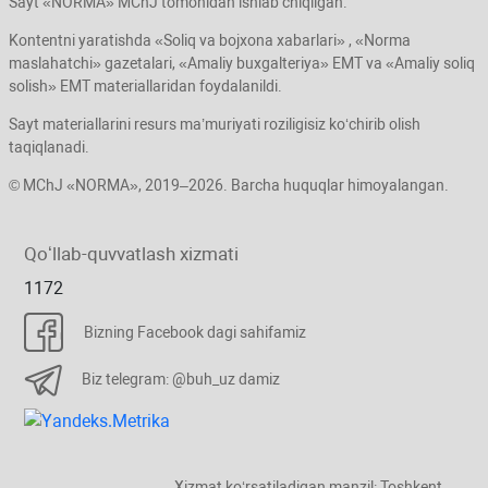
Sayt «NORMA» MChJ tomonidan ishlab chiqilgan.
Kontentni yaratishda «Soliq va bojхona хabarlari» , «Norma
maslahatchi» gazetalari, «Amaliy buхgalteriya» EMT va «Amaliy soliq
solish» EMT materiallaridan foydalanildi.
Sayt materiallarini resurs ma’muriyati roziligisiz koʻchirib olish
taqiqlanadi.
© MChJ «NORMA», 2019–2026. Barcha huquqlar himoyalangan.
Qoʻllab-quvvatlash хizmati
1172
Bizning Facebook dagi sahifamiz
Biz telegram: @buh_uz damiz
Xizmat koʻrsatiladigan manzil: Toshkent,