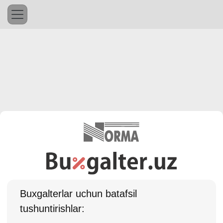
Buхgalterlar uchun batafsil
tushuntirishlar: