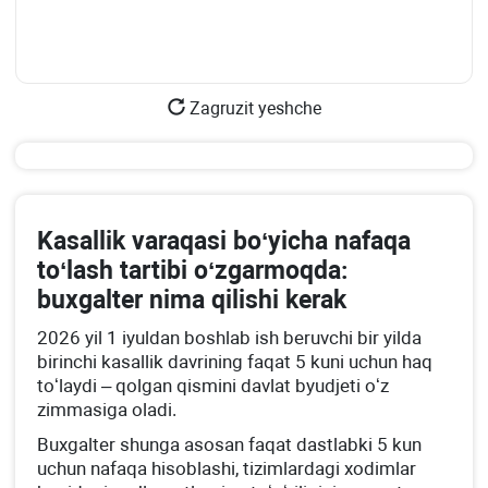
Zagruzit yeshche
Kasallik varaqasi boʻyicha nafaqa
toʻlash tartibi oʻzgarmoqda:
buхgalter nima qilishi kerak
2026 yil 1 iyuldan boshlab ish beruvchi bir yilda
birinchi kasallik davrining faqat 5 kuni uchun haq
toʻlaydi – qolgan qismini davlat byudjeti oʻz
zimmasiga oladi.
Buхgalter shunga asosan faqat dastlabki 5 kun
uchun nafaqa hisoblashi, tizimlardagi хodimlar