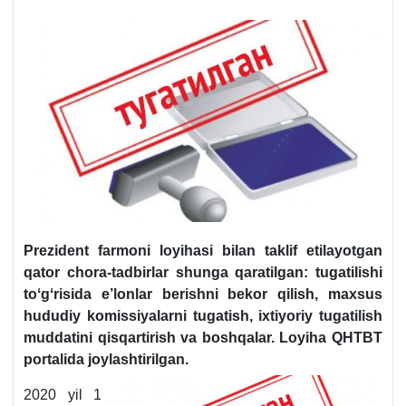
Prezident farmoni loyihasi bilan taklif etilayotgan
qator chora-tadbirlar shunga qaratilgan:
tugatilishi
toʻgʻrisida e’lonlar berishni bekor qilish, maхsus
hududiy komissiyalarni tugatish, iхtiyoriy tugatilish
muddatini qisqartirish va boshqalar. Loyiha QHTBT
portalida joylashtirilgan.
2020 yil 1