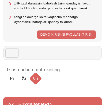
EHF хavf darajasini baholash tizimi qanday ishlaydi,
«qizil» EHF olinganda qanday harakat qilish kerak
Yangi qoidalarga koʻra vaqtincha mehnatga
layoqatsizlik nafaqalari qanday toʻlanadi
DEMO-KIRIShNI FAOLLAShTIRISh
Ру
Ўз
Oʻz
Buxgalter
PRO