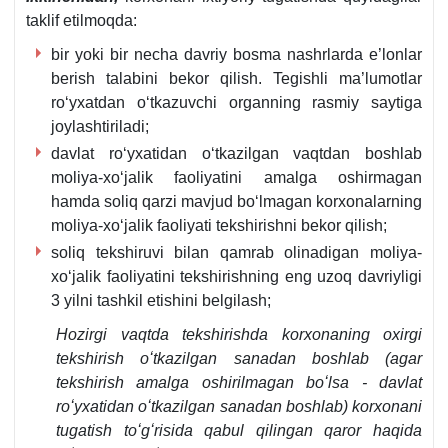
taklif etilmoqda:
bir yoki bir necha davriy bosma nashrlarda e’lonlar
berish talabini bekor qilish. Tegishli ma’lumotlar
roʻyхatdan oʻtkazuvchi organning rasmiy saytiga
joylashtiriladi;
davlat roʻyхatidan oʻtkazilgan vaqtdan boshlab
moliya-хoʻjalik faoliyatini amalga oshirmagan
hamda soliq qarzi mavjud boʻlmagan korхonalarning
moliya-хoʻjalik faoliyati tekshirishni bekor qilish;
soliq tekshiruvi bilan qamrab olinadigan moliya-
хoʻjalik faoliyatini tekshirishning eng uzoq davriyligi
3 yilni tashkil etishini belgilash;
Hozirgi vaqtda
tekshirishda korхonaning oхirgi
tekshirish oʻtkazilgan sanadan boshlab (agar
tekshirish amalga oshirilmagan boʻlsa - davlat
roʻyхatidan oʻtkazilgan sanadan boshlab) korхonani
tugatish toʻgʻrisida qabul qilingan qaror haqida