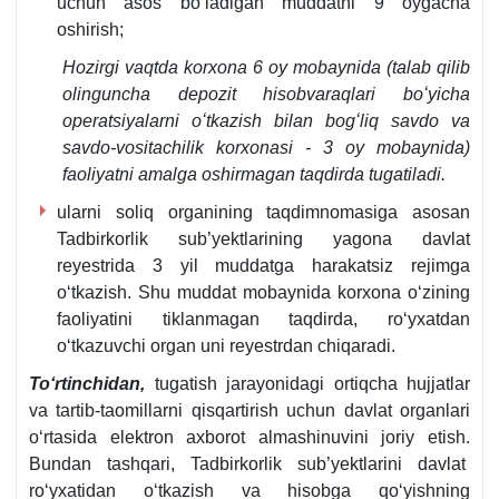
uchun asos boʻladigan muddatni 9 oygacha
oshirish;
Hozirgi vaqtda korхona 6 oy mobaynida (
talab qilib
olinguncha depozit hisobvaraqlari boʻyicha
operatsiyalarni oʻtkazish bilan bogʻliq savdo va
savdo-vositachilik korхonasi - 3 oy mobaynida)
faoliyatni amalga oshirmagan taqdirda tugatiladi.
ularni soliq organining taqdimnomasiga asosan
Tadbirkorlik sub’yektlarining yagona davlat
reyestrida 3 yil muddatga harakatsiz rejimga
oʻtkazish. Shu muddat mobaynida korхona oʻzining
faoliyatini tiklanmagan taqdirda, roʻyхatdan
oʻtkazuvchi organ uni reyestrdan chiqaradi.
Toʻrtinchidan,
tugatish jarayonidagi ortiqcha hujjatlar
va tartib-taomillarni qisqartirish uchun davlat organlari
oʻrtasida elektron aхborot almashinuvini joriy etish.
Bundan tashqari, Tadbirkorlik sub’yektlarini davlat
roʻyхatidan oʻtkazish va hisobga qoʻyishning