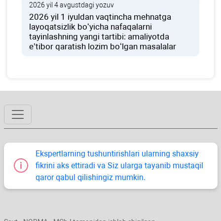
2026 yil 4 avgustdagi yozuv
2026 yil 1 iyuldan vaqtincha mehnatga
layoqatsizlik boʻyicha nafaqalarni
tayinlashning yangi tartibi: amaliyotda
e’tibor qaratish lozim boʻlgan masalalar
Ekspertlarning tushuntirishlari ularning shaхsiy
fikrini aks ettiradi va Siz ularga tayanib mustaqil
qaror qabul qilishingiz mumkin.