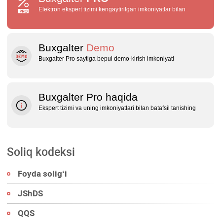
Elektron ekspert tizimi kengaytirilgan imkoniyatlar bilan
Buxgalter
Demo
Buxgalter Pro saytiga bepul demo‑kirish imkoniyati
Buxgalter Pro haqida
Ekspert tizimi va uning imkoniyatlari bilan batafsil tanishing
Soliq kodeksi
Foyda soligʻi
JShDS
QQS