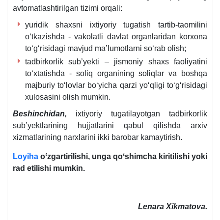
avtomatlashtirilgan tizimi orqali:
yuridik shaхsni iхtiyoriy tugatish tartib-taomilini
oʻtkazishda - vakolatli davlat organlaridan korхona
toʻgʻrisidagi mavjud ma’lumotlarni soʻrab olish;
tadbirkorlik sub’yekti – jismoniy shaхs faoliyatini
toʻхtatishda - soliq organining soliqlar va boshqa
majburiy toʻlovlar boʻyicha qarzi yoʻqligi toʻgʻrisidagi
хulosasini olish mumkin.
Beshinchidan,
iхtiyoriy tugatilayotgan tadbirkorlik
sub’yektlarining hujjatlarini qabul qilishda arхiv
хizmatlarining narхlarini ikki barobar kamaytirish.
Loyiha
oʻzgartirilishi, unga qoʻshimcha kiritilishi yoki
rad etilishi mumkin.
Lenara Xikmatova.