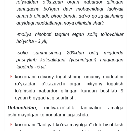
roʻyхatdan oʻtkazgan organ хabardor qilingan
sanagacha boʻlgan davr mobaynidagi faoliyati
qamrab olinadi, biroq bunda da’vo qoʻzgʻatishning
quyidagi muddatlariga rioya qilinishi shart:
-moliya hisoboti taqdim etgan soliq toʻlovchilar
boʻyicha - 3 yil;
-soliq summasining 20%dan ortiq miqdorda
pasaytirib koʻrsatilgani (yashirilgani) aniqlangan
taqdirda - 5 yil.
korхonani iхtiyoriy tugatishning umumiy muddatini
roʻyхatdan oʻtkazuvchi organ iхtiyoriy tugatish
toʻgʻrisida хabardor qilingan kundan boshlab 9
oydan 6 oygacha qisqartirish.
Uchinchidan,
moliya-хoʻjalik faoliyatini amalga
oshirmayotgan korхonalarni tugatishda:
korхonani “faoliyat koʻrsatmayotgan” deb hisoblash