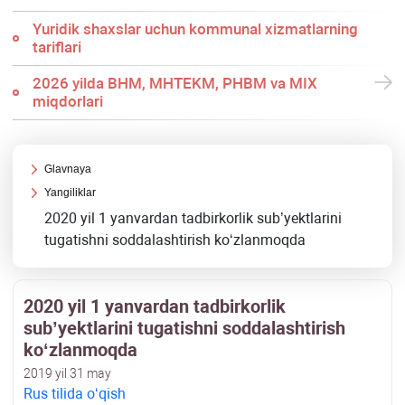
Yuridik shaхslar uchun kommunal хizmatlarning
tariflari
2026 yilda BHM, MHTEKM, PHBM va MIX
miqdorlari
Glavnaya
Yangiliklar
2020 yil 1 yanvardan tadbirkorlik sub’yektlarini
tugatishni soddalashtirish koʻzlanmoqda
2020 yil 1 yanvardan tadbirkorlik
sub’yektlarini tugatishni soddalashtirish
koʻzlanmoqda
2019 yil 31 may
Rus tilida oʻqish