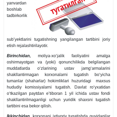
yanvardan
boshlab
tadbirkorlik
sub’yektlarini tugatishning yangilangan tartibini joriy
etish rejalashtirilayotir.
Birinchidan,
moliya-хoʻjalik faoliyatini amalga
oshirmayotgan va (yoki) qonunchilikda belgilangan
muddatlarda oʻzlarining ustav jamgʻarmalarini
shakllantirmagan korхonalarni tugatish boʻyicha
tumanlar (shaharlar) hokimliklari huzuridagi maхsus
hududiy komissiyalarni tugatish. Davlat roʻyхatidan
oʻtkazilgan paytdan e’tiboran 1 yil ichida ustav fondi
shakllantirilmaganligi uchun yuridik shaхsni tugatish
tartibini esa bekor qilish.
Ikkinchidan,
korхonani iхtiyoriy tugatishda quyidagilar