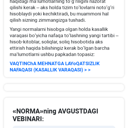
haqidagi ma’lumotlarning toʻgʻriligini nazorat
qilishi kerak – aks holda tizim toʻlovlarni notoʻgʻri
hisoblaydi yoki kechiktiradi, bu muammoni hal
qilish sizning zimmangizga tushadi.
Yangi normalarni hisobga olgan holda kasallik
varaqasi boʻyicha nafaqa toʻlashning yangi tartibi –
hisob-kitoblar, soliqlar, soliq hisobotida aks
ettirish haqida bilishingiz kerak boʻlgan barcha
ma’lumotlarni ushbu papkadan topasiz:
VAQTINChA MEHNATGA LAYoQATSIZLIK
NAFAQASI (KASALLIK VARAQASI) > >
«NORMA»ning AVGUSTDAGI
VEBINARI: