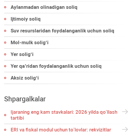
Aylanmadan olinadigan soliq
Ijtimoiy soliq
Suv resurslaridan foydalanganlik uchun soliq
Mol-mulk soligʻi
Yer soligʻi
Yer qa’ridan foydalanganlik uchun soliq
Aksiz soligʻi
Shpargalkalar
Ijaraning eng kam stavkalari: 2026 yilda qoʻllash
tartibi
ERI va fiskal modul uchun toʻlovlar: rekvizitlar