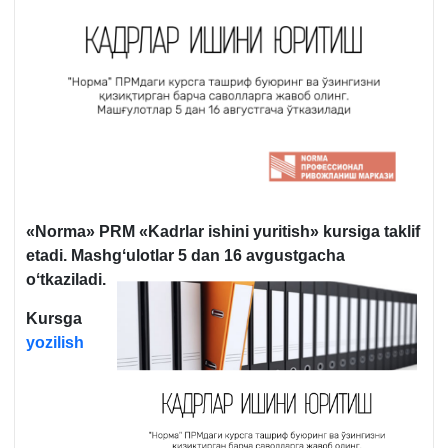
«
Norma
»
PRM
«
K
adrlar ishini yuritish»
kursiga taklif
etadi
.
Mashgʻulotlar 5 dan 16 avgustgacha
oʻtkaziladi.
Kursga
yozilish