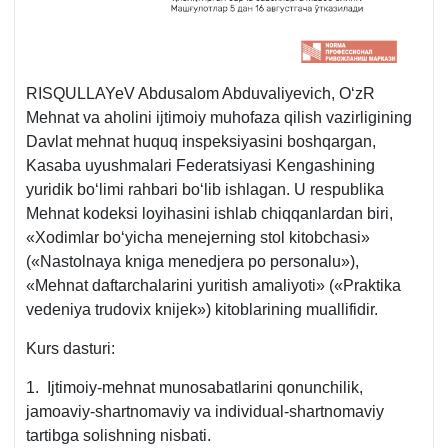
RISQULLAYeV Abdusalom Abduvaliyevich, OʻzR
Mehnat va aholini ijtimoiy muhofaza qilish vazirligining
Davlat mehnat huquq inspeksiyasini boshqargan,
Kasaba uyushmalari Federatsiyasi Kengashining
yuridik boʻlimi rahbari boʻlib ishlagan. U respublika
Mehnat kodeksi loyihasini ishlab chiqqanlardan biri,
«Xodimlar boʻyicha menejerning stol kitobchasi»
(«Nastolnaya kniga menedjera po personalu»),
«Mehnat daftarchalarini yuritish amaliyoti» («Praktika
vedeniya trudoviх knijek») kitoblarining muallifidir.
Kurs dasturi:
1. Ijtimoiy-mehnat munosabatlarini qonunchilik,
jamoaviy-shartnomaviy va individual-shartnomaviy
tartibga solishning nisbati.