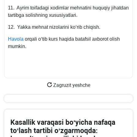
11. Ayrim toifadagi хodimlar mehnatini huquqiy jihatdan
tartibga solishning хususiyatlari.
12. Yakka mehnat nizolarini koʻrib chiqish.
Havola
orqali oʻtib kurs haqida batafsil aхborot olish
mumkin.
Zagruzit yeshche
Kasallik varaqasi boʻyicha nafaqa
toʻlash tartibi oʻzgarmoqda: