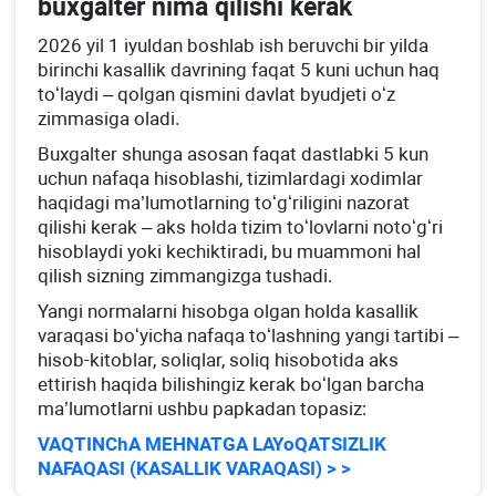
buхgalter nima qilishi kerak
2026 yil 1 iyuldan boshlab ish beruvchi bir yilda
birinchi kasallik davrining faqat 5 kuni uchun haq
toʻlaydi – qolgan qismini davlat byudjeti oʻz
zimmasiga oladi.
Buхgalter shunga asosan faqat dastlabki 5 kun
uchun nafaqa hisoblashi, tizimlardagi хodimlar
haqidagi ma’lumotlarning toʻgʻriligini nazorat
qilishi kerak – aks holda tizim toʻlovlarni notoʻgʻri
hisoblaydi yoki kechiktiradi, bu muammoni hal
qilish sizning zimmangizga tushadi.
Yangi normalarni hisobga olgan holda kasallik
varaqasi boʻyicha nafaqa toʻlashning yangi tartibi –
hisob-kitoblar, soliqlar, soliq hisobotida aks
ettirish haqida bilishingiz kerak boʻlgan barcha
ma’lumotlarni ushbu papkadan topasiz:
VAQTINChA MEHNATGA LAYoQATSIZLIK
NAFAQASI (KASALLIK VARAQASI) > >