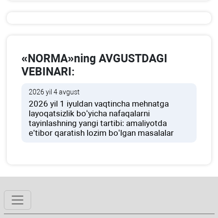
«NORMA»ning AVGUSTDAGI
VEBINARI:
2026 yil 4 avgust
2026 yil 1 iyuldan vaqtincha mehnatga
layoqatsizlik boʻyicha nafaqalarni
tayinlashning yangi tartibi: amaliyotda
e’tibor qaratish lozim boʻlgan masalalar