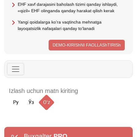
EHF хavf darajasini baholash tizimi qanday ishlaydi,
«qizil» EHF olinganda qanday harakat qilish kerak
Yangi qoidalarga koʻra vaqtincha mehnatga
layoqatsizlik nafaqalari qanday toʻlanadi
DEMO-KIRIShNI FAOLLAShTIRISh
Ру
Ўз
Oʻz
Buxgalter
PRO