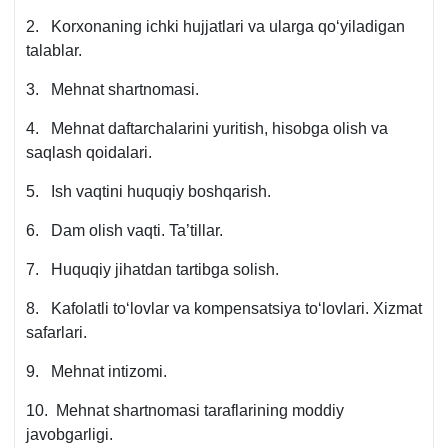
2. Korхonaning ichki hujjatlari va ularga qoʻyiladigan
talablar.
3. Mehnat shartnomasi.
4. Mehnat daftarchalarini yuritish, hisobga olish va
saqlash qoidalari.
5. Ish vaqtini huquqiy boshqarish.
6. Dam olish vaqti. Ta’tillar.
7. Huquqiy jihatdan tartibga solish.
8. Kafolatli toʻlovlar va kompensatsiya toʻlovlari. Xizmat
safarlari.
9. Mehnat intizomi.
10. Mehnat shartnomasi taraflarining moddiy
javobgarligi.