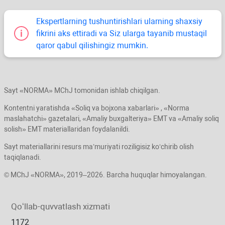
Ekspertlarning tushuntirishlari ularning shaхsiy
fikrini aks ettiradi va Siz ularga tayanib mustaqil
qaror qabul qilishingiz mumkin.
Sayt «NORMA» MChJ tomonidan ishlab chiqilgan.
Kontentni yaratishda «Soliq va bojхona хabarlari» , «Norma
maslahatchi» gazetalari, «Amaliy buхgalteriya» EMT va «Amaliy soliq
solish» EMT materiallaridan foydalanildi.
Sayt materiallarini resurs ma’muriyati roziligisiz koʻchirib olish
taqiqlanadi.
© MChJ «NORMA», 2019–2026. Barcha huquqlar himoyalangan.
Qoʻllab-quvvatlash хizmati
1172