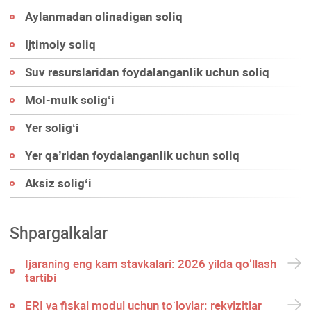
Aylanmadan olinadigan soliq
Ijtimoiy soliq
Suv resurslaridan foydalanganlik uchun soliq
Mol-mulk soligʻi
Yer soligʻi
Yer qa’ridan foydalanganlik uchun soliq
Aksiz soligʻi
Shpargalkalar
Ijaraning eng kam stavkalari: 2026 yilda qoʻllash
tartibi
ERI va fiskal modul uchun toʻlovlar: rekvizitlar