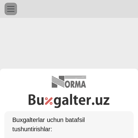
Buхgalterlar uchun batafsil
tushuntirishlar: