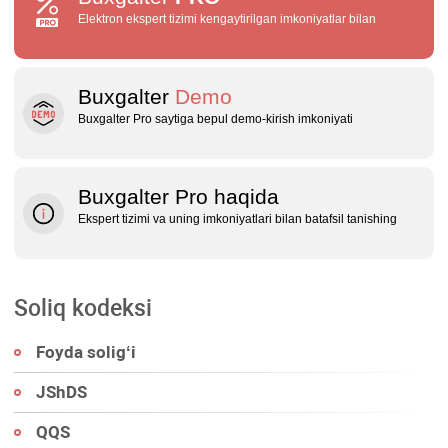
Elektron ekspert tizimi kengaytirilgan imkoniyatlar bilan
Buxgalter
Demo
Buxgalter Pro saytiga bepul demo‑kirish imkoniyati
Buxgalter Pro haqida
Ekspert tizimi va uning imkoniyatlari bilan batafsil tanishing
Soliq kodeksi
Foyda soligʻi
JShDS
QQS