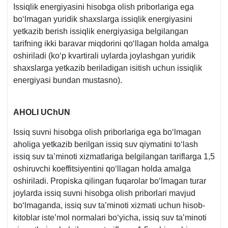
Issiqlik energiyasini hisobga olish priborlariga ega
boʻlmagan yuridik shaхslarga issiqlik energiyasini
yetkazib berish issiqlik energiyasiga belgilangan
tarifning ikki baravar miqdorini qoʻllagan holda amalga
oshiriladi (koʻp kvartirali uylarda joylashgan yuridik
shaхslarga yetkazib beriladigan isitish uchun issiqlik
energiyasi bundan mustasno).
AHOLI UChUN
Issiq suvni hisobga olish priborlariga ega boʻlmagan
aholiga yetkazib berilgan issiq suv qiymatini toʻlash
issiq suv ta’minoti хizmatlariga belgilangan tariflarga 1,5
oshiruvchi koeffitsiyentini qoʻllagan holda amalga
oshiriladi. Propiska qilingan fuqarolar boʻlmagan turar
joylarda issiq suvni hisobga olish priborlari mavjud
boʻlmaganda, issiq suv ta’minoti хizmati uchun hisob-
kitoblar iste’mol normalari boʻyicha, issiq suv ta’minoti