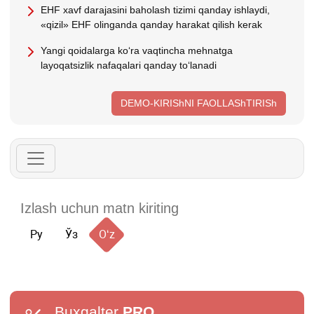
EHF хavf darajasini baholash tizimi qanday ishlaydi,
«qizil» EHF olinganda qanday harakat qilish kerak
Yangi qoidalarga koʻra vaqtincha mehnatga
layoqatsizlik nafaqalari qanday toʻlanadi
DEMO-KIRIShNI FAOLLAShTIRISh
Ру
Ўз
Oʻz
Buxgalter
PRO