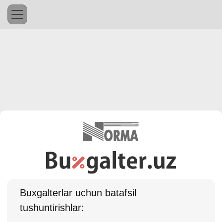
Buхgalterlar uchun batafsil
tushuntirishlar: