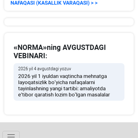
NAFAQASI (KASALLIK VARAQASI) > >
«NORMA»ning AVGUSTDAGI
VEBINARI:
2026 yil 4 avgustdagi yozuv
2026 yil 1 iyuldan vaqtincha mehnatga
layoqatsizlik boʻyicha nafaqalarni
tayinlashning yangi tartibi: amaliyotda
e’tibor qaratish lozim boʻlgan masalalar