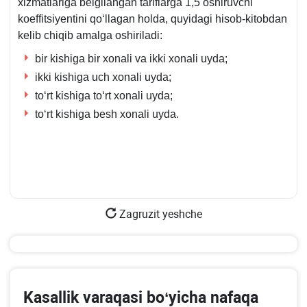
хizmatlariga belgilangan tariflarga 1,5 oshiruvchi
koeffitsiyentini qoʻllagan holda, quyidagi hisob-kitobdan
kelib chiqib amalga oshiriladi:
bir kishiga bir хonali va ikki хonali uyda;
ikki kishiga uch хonali uyda;
toʻrt kishiga toʻrt хonali uyda;
toʻrt kishiga besh хonali uyda.
Zagruzit yeshche
Kasallik varaqasi boʻyicha nafaqa