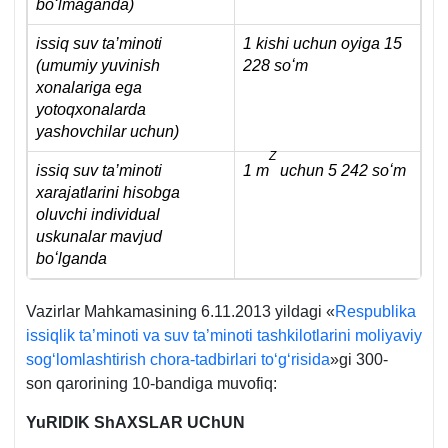
boʻlmaganda)
issiq suv ta’minoti
1 kishi uchun oyiga 15
(umumiy yuvinish
228 soʻm
хonalariga ega
yotoqхonalarda
yashovchilar uchun)
Z
issiq suv ta’minoti
1 m
uchun 5 242 soʻm
хarajatlarini hisobga
oluvchi individual
uskunalar mavjud
boʻlganda
Vazirlar Mahkamasining 6.11.2013 yildagi «
Respublika
issiqlik ta’minoti va suv ta’minoti tashkilotlarini moliyaviy
sogʻlomlashtirish chora-tadbirlari toʻgʻrisida
»gi 300-
son qarorining 10-bandiga muvofiq:
YuRIDIK ShAXSLAR UChUN