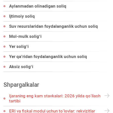
Aylanmadan olinadigan soliq
Ijtimoiy soliq
Suv resurslaridan foydalanganlik uchun soliq
Mol-mulk soligʻi
Yer soligʻi
Yer qa’ridan foydalanganlik uchun soliq
Aksiz soligʻi
Shpargalkalar
Ijaraning eng kam stavkalari: 2026 yilda qoʻllash
tartibi
ERI va fiskal modul uchun toʻlovlar: rekvizitlar