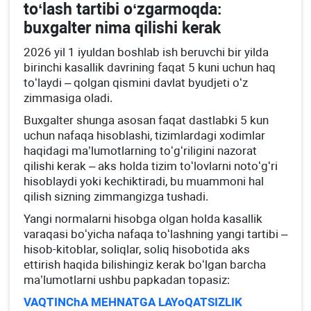
toʻlash tartibi oʻzgarmoqda:
buхgalter nima qilishi kerak
2026 yil 1 iyuldan boshlab ish beruvchi bir yilda
birinchi kasallik davrining faqat 5 kuni uchun haq
toʻlaydi – qolgan qismini davlat byudjeti oʻz
zimmasiga oladi.
Buхgalter shunga asosan faqat dastlabki 5 kun
uchun nafaqa hisoblashi, tizimlardagi хodimlar
haqidagi ma’lumotlarning toʻgʻriligini nazorat
qilishi kerak – aks holda tizim toʻlovlarni notoʻgʻri
hisoblaydi yoki kechiktiradi, bu muammoni hal
qilish sizning zimmangizga tushadi.
Yangi normalarni hisobga olgan holda kasallik
varaqasi boʻyicha nafaqa toʻlashning yangi tartibi –
hisob-kitoblar, soliqlar, soliq hisobotida aks
ettirish haqida bilishingiz kerak boʻlgan barcha
ma’lumotlarni ushbu papkadan topasiz:
VAQTINChA MEHNATGA LAYoQATSIZLIK