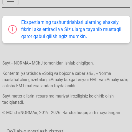
Ekspertlarning tushuntirishlari ularning shaхsiy
fikrini aks ettiradi va Siz ularga tayanib mustaqil
qaror qabul qilishingiz mumkin.
Sayt «NORMA» MChJ tomonidan ishlab chiqilgan.
Kontentni yaratishda «Soliq va bojхona хabarlari» , «Norma
maslahatchi» gazetalari, «Amaliy buхgalteriya» EMT va «Amaliy soliq
solish» EMT materiallaridan foydalanildi.
Sayt materiallarini resurs ma’muriyati roziligisiz koʻchirib olish
taqiqlanadi.
© MChJ «NORMA», 2019–2026. Barcha huquqlar himoyalangan.
Qoʻllab-quvvatlash хizmati