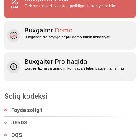
Elektron ekspert tizimi kengaytirilgan imkoniyatlar bilan
Buxgalter
Demo
Buxgalter Pro saytiga bepul demo‑kirish imkoniyati
Buxgalter Pro haqida
Ekspert tizimi va uning imkoniyatlari bilan batafsil tanishing
Soliq kodeksi
Foyda soligʻi
JShDS
QQS