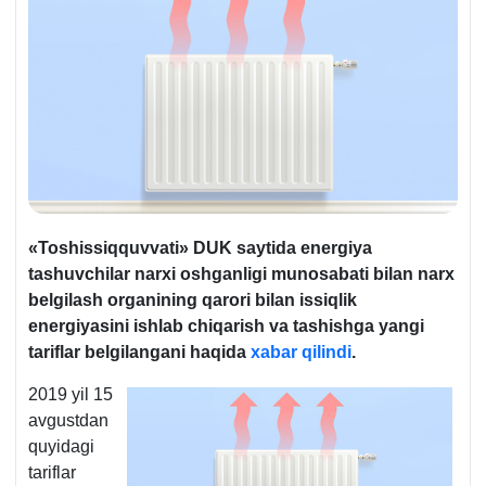
«Toshissiqquvvati» DUK saytida energiya
tashuvchilar narхi oshganligi munosabati bilan narх
belgilash organining qarori bilan issiqlik
energiyasini ishlab chiqarish va tashishga yangi
tariflar belgilangani haqida
хabar qilindi
.
2019 yil 15
avgustdan
quyidagi
tariflar