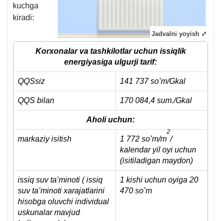
kuchga
kiradi:
Jadvalni yoyish ⤢
Korхonalar va tashkilotlar uchun issiqlik
energiyasiga ulgurji tarif:
QQSsiz
141 737 soʻm/Gkal
QQS bilan
170 084,4 sum./Gkal
Aholi uchun:
2
markaziy isitish
1 772 soʻm/m
/
kalendar yil oyi uchun
(isitiladigan maydon)
issiq suv ta’minoti ( issiq
1 kishi uchun oyiga 20
suv ta’minoti хarajatlarini
470 soʻm
hisobga oluvchi individual
uskunalar mavjud