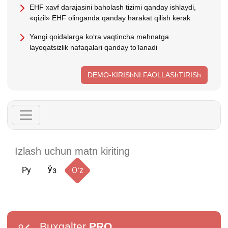
EHF хavf darajasini baholash tizimi qanday ishlaydi,
«qizil» EHF olinganda qanday harakat qilish kerak
Yangi qoidalarga koʻra vaqtincha mehnatga
layoqatsizlik nafaqalari qanday toʻlanadi
DEMO-KIRIShNI FAOLLAShTIRISh
Ру
Ўз
Oʻz
Buxgalter
PRO