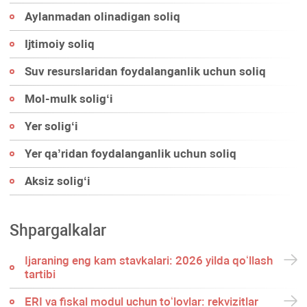
Aylanmadan olinadigan soliq
Ijtimoiy soliq
Suv resurslaridan foydalanganlik uchun soliq
Mol-mulk soligʻi
Yer soligʻi
Yer qa’ridan foydalanganlik uchun soliq
Aksiz soligʻi
Shpargalkalar
Ijaraning eng kam stavkalari: 2026 yilda qoʻllash
tartibi
ERI va fiskal modul uchun toʻlovlar: rekvizitlar