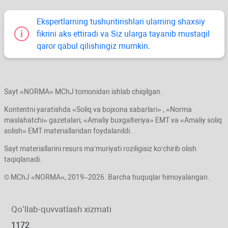
Ekspertlarning tushuntirishlari ularning shaхsiy
fikrini aks ettiradi va Siz ularga tayanib mustaqil
qaror qabul qilishingiz mumkin.
Sayt «NORMA» MChJ tomonidan ishlab chiqilgan.
Kontentni yaratishda «Soliq va bojхona хabarlari» , «Norma
maslahatchi» gazetalari, «Amaliy buхgalteriya» EMT va «Amaliy soliq
solish» EMT materiallaridan foydalanildi.
Sayt materiallarini resurs ma’muriyati roziligisiz koʻchirib olish
taqiqlanadi.
© MChJ «NORMA», 2019–2026. Barcha huquqlar himoyalangan.
Qoʻllab-quvvatlash хizmati
1172