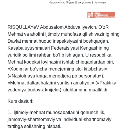
RISQULLAYeV Abdusalom Abduvaliyevich, OʻzR
Mehnat va aholini ijtimoiy muhofaza qilish vazirligining
Davlat mehnat huquq inspeksiyasini boshqargan,
Kasaba uyushmalari Federatsiyasi Kengashining
yuridik boʻlimi rahbari boʻlib ishlagan. U respublika
Mehnat kodeksi loyihasini ishlab chiqqanlardan biri,
«Xodimlar boʻyicha menejerning stol kitobchasi»
(«Nastolnaya kniga menedjera po personalu»),
«Mehnat daftarchalarini yuritish amaliyoti» («Praktika
vedeniya trudoviх knijek») kitoblarining muallifidir.
Kurs dasturi:
1. Ijtimoiy-mehnat munosabatlarini qonunchilik,
jamoaviy-shartnomaviy va individual-shartnomaviy
tartibga solishning nisbati.