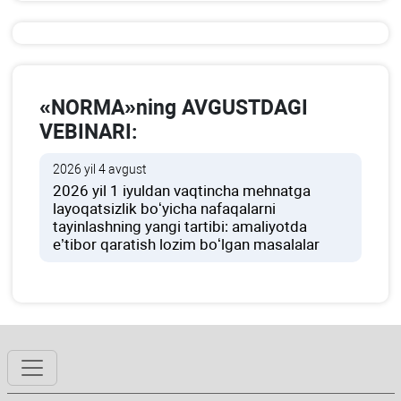
«NORMA»ning AVGUSTDAGI
VEBINARI:
2026 yil 4 avgust
2026 yil 1 iyuldan vaqtincha mehnatga
layoqatsizlik boʻyicha nafaqalarni
tayinlashning yangi tartibi: amaliyotda
e’tibor qaratish lozim boʻlgan masalalar