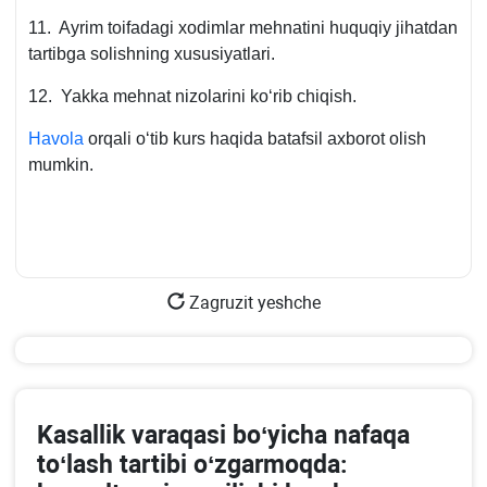
11. Ayrim toifadagi хodimlar mehnatini huquqiy jihatdan
tartibga solishning хususiyatlari.
12. Yakka mehnat nizolarini koʻrib chiqish.
Havola
orqali oʻtib kurs haqida batafsil aхborot olish
mumkin.
Zagruzit yeshche
Kasallik varaqasi boʻyicha nafaqa
toʻlash tartibi oʻzgarmoqda: