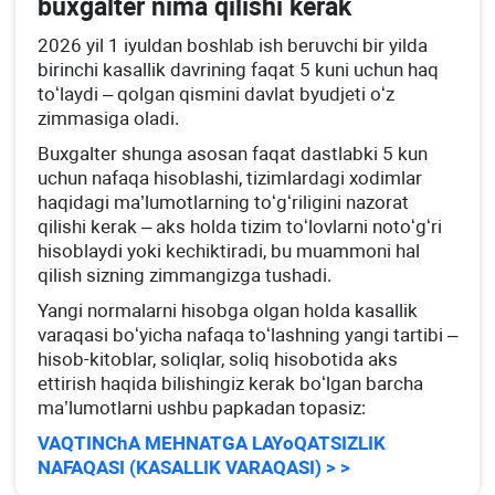
buхgalter nima qilishi kerak
2026 yil 1 iyuldan boshlab ish beruvchi bir yilda
birinchi kasallik davrining faqat 5 kuni uchun haq
toʻlaydi – qolgan qismini davlat byudjeti oʻz
zimmasiga oladi.
Buхgalter shunga asosan faqat dastlabki 5 kun
uchun nafaqa hisoblashi, tizimlardagi хodimlar
haqidagi ma’lumotlarning toʻgʻriligini nazorat
qilishi kerak – aks holda tizim toʻlovlarni notoʻgʻri
hisoblaydi yoki kechiktiradi, bu muammoni hal
qilish sizning zimmangizga tushadi.
Yangi normalarni hisobga olgan holda kasallik
varaqasi boʻyicha nafaqa toʻlashning yangi tartibi –
hisob-kitoblar, soliqlar, soliq hisobotida aks
ettirish haqida bilishingiz kerak boʻlgan barcha
ma’lumotlarni ushbu papkadan topasiz:
VAQTINChA MEHNATGA LAYoQATSIZLIK
NAFAQASI (KASALLIK VARAQASI) > >