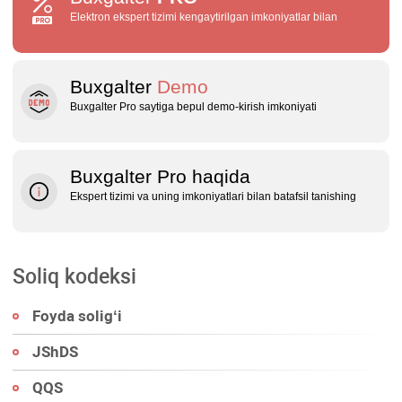
Elektron ekspert tizimi kengaytirilgan imkoniyatlar bilan
Buxgalter
Demo
Buxgalter Pro saytiga bepul demo‑kirish imkoniyati
Buxgalter Pro haqida
Ekspert tizimi va uning imkoniyatlari bilan batafsil tanishing
Soliq kodeksi
Foyda soligʻi
JShDS
QQS