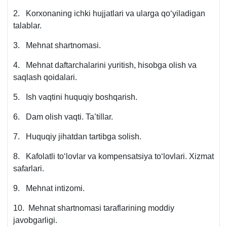
2. Korхonaning ichki hujjatlari va ularga qoʻyiladigan
talablar.
3. Mehnat shartnomasi.
4. Mehnat daftarchalarini yuritish, hisobga olish va
saqlash qoidalari.
5. Ish vaqtini huquqiy boshqarish.
6. Dam olish vaqti. Ta’tillar.
7. Huquqiy jihatdan tartibga solish.
8. Kafolatli toʻlovlar va kompensatsiya toʻlovlari. Xizmat
safarlari.
9. Mehnat intizomi.
10. Mehnat shartnomasi taraflarining moddiy
javobgarligi.