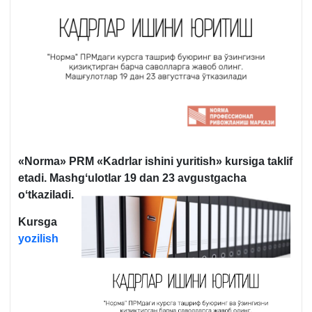
«
Norma
»
PRM
«
K
adrlar ishini yuritish»
kursiga taklif
etadi
.
Mashgʻulotlar 19 dan 23 avgustgacha
oʻtkaziladi.
Kursga
yozilish