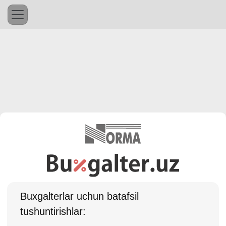
Buхgalterlar uchun batafsil
tushuntirishlar: