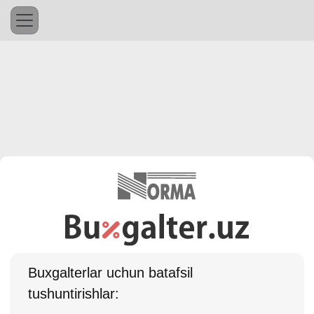
Buхgalterlar uchun batafsil
tushuntirishlar: