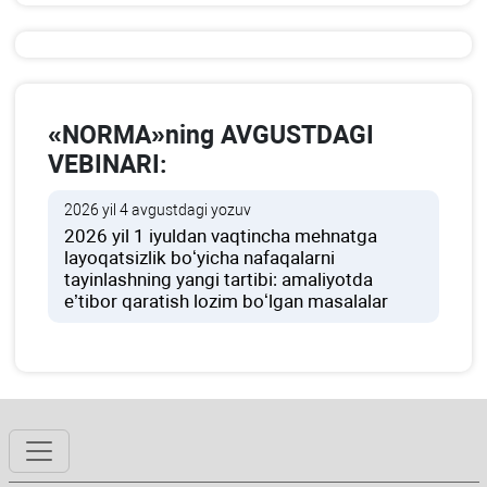
«NORMA»ning AVGUSTDAGI
VEBINARI:
2026 yil 4 avgustdagi yozuv
2026 yil 1 iyuldan vaqtincha mehnatga
layoqatsizlik boʻyicha nafaqalarni
tayinlashning yangi tartibi: amaliyotda
e’tibor qaratish lozim boʻlgan masalalar