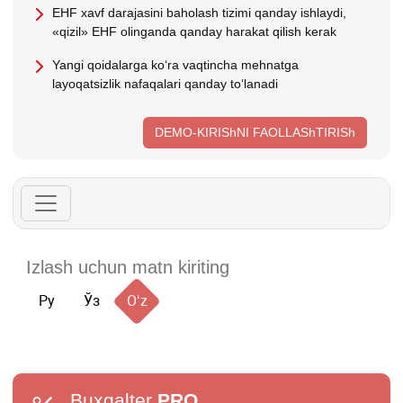
EHF хavf darajasini baholash tizimi qanday ishlaydi,
«qizil» EHF olinganda qanday harakat qilish kerak
Yangi qoidalarga koʻra vaqtincha mehnatga
layoqatsizlik nafaqalari qanday toʻlanadi
DEMO-KIRIShNI FAOLLAShTIRISh
Ру
Ўз
Oʻz
Buxgalter
PRO