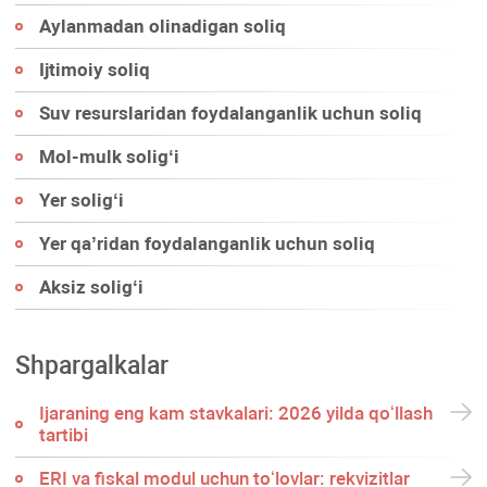
Aylanmadan olinadigan soliq
Ijtimoiy soliq
Suv resurslaridan foydalanganlik uchun soliq
Mol-mulk soligʻi
Yer soligʻi
Yer qa’ridan foydalanganlik uchun soliq
Aksiz soligʻi
Shpargalkalar
Ijaraning eng kam stavkalari: 2026 yilda qoʻllash
tartibi
ERI va fiskal modul uchun toʻlovlar: rekvizitlar