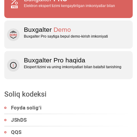
Elektron ekspert tizimi kengaytirilgan imkoniyatlar bilan
Buxgalter
Demo
Buxgalter Pro saytiga bepul demo‑kirish imkoniyati
Buxgalter Pro haqida
Ekspert tizimi va uning imkoniyatlari bilan batafsil tanishing
Soliq kodeksi
Foyda soligʻi
JShDS
QQS