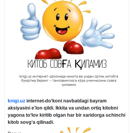
knigi.uz
internet-doʻkoni navbatdagi bayram
aksiyasini e’lon qildi. Ikkita va undan ortiq kitobni
yagona toʻlov kiritib olgan har bir хaridorga uchinchi
kitob sovgʻa qilinadi.