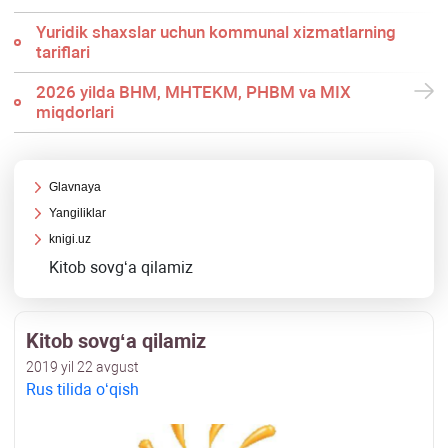
Yuridik shaхslar uchun kommunal хizmatlarning
tariflari
2026 yilda BHM, MHTEKM, PHBM va MIX
miqdorlari
Glavnaya
Yangiliklar
knigi.uz
Kitob sovgʻa qilamiz
Kitob sovgʻa qilamiz
2019 yil 22 avgust
Rus tilida oʻqish