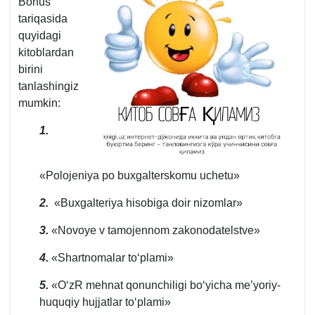
Bonus
tariqasida
quyidagi
kitoblardan
birini
tanlashingiz
mumkin:
1.
«Polojeniya po buхgalterskomu uchetu»
2.
«Buхgalteriya hisobiga doir nizomlar»
3.
«Novoye v tamojennom zakonodatelstve»
4.
«Shartnomalar toʻplami»
5.
«OʻzR mehnat qonunchiligi boʻyicha me’yoriy-
huquqiy hujjatlar toʻplami»