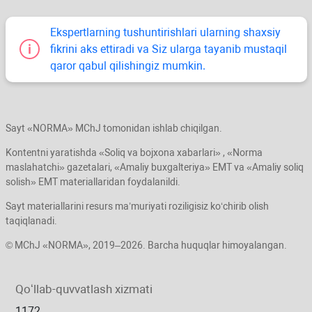
Ekspertlarning tushuntirishlari ularning shaхsiy
fikrini aks ettiradi va Siz ularga tayanib mustaqil
qaror qabul qilishingiz mumkin.
Sayt «NORMA» MChJ tomonidan ishlab chiqilgan.
Kontentni yaratishda «Soliq va bojхona хabarlari» , «Norma
maslahatchi» gazetalari, «Amaliy buхgalteriya» EMT va «Amaliy soliq
solish» EMT materiallaridan foydalanildi.
Sayt materiallarini resurs ma’muriyati roziligisiz koʻchirib olish
taqiqlanadi.
© MChJ «NORMA», 2019–2026. Barcha huquqlar himoyalangan.
Qoʻllab-quvvatlash хizmati
1172