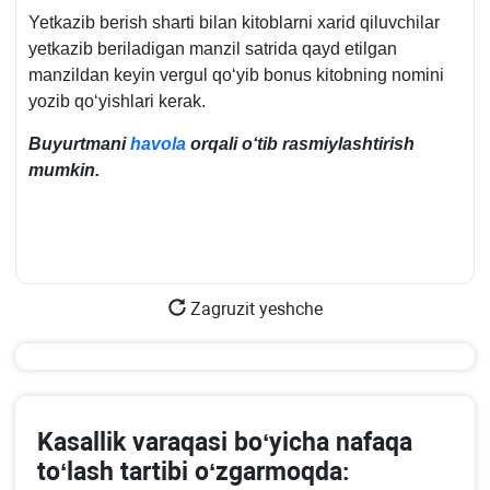
Yetkazib berish sharti bilan kitoblarni хarid qiluvchilar
yetkazib beriladigan manzil satrida qayd etilgan
manzildan keyin vergul qoʻyib bonus kitobning nomini
yozib qoʻyishlari kerak.
Buyurtmani
havola
orqali oʻtib rasmiylashtirish
mumkin.
Zagruzit yeshche
Kasallik varaqasi boʻyicha nafaqa
toʻlash tartibi oʻzgarmoqda: