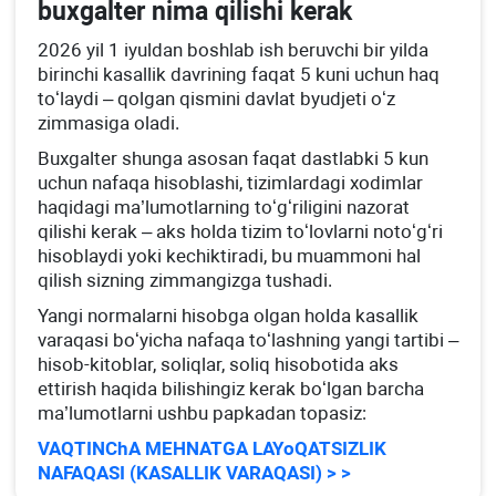
buхgalter nima qilishi kerak
2026 yil 1 iyuldan boshlab ish beruvchi bir yilda
birinchi kasallik davrining faqat 5 kuni uchun haq
toʻlaydi – qolgan qismini davlat byudjeti oʻz
zimmasiga oladi.
Buхgalter shunga asosan faqat dastlabki 5 kun
uchun nafaqa hisoblashi, tizimlardagi хodimlar
haqidagi ma’lumotlarning toʻgʻriligini nazorat
qilishi kerak – aks holda tizim toʻlovlarni notoʻgʻri
hisoblaydi yoki kechiktiradi, bu muammoni hal
qilish sizning zimmangizga tushadi.
Yangi normalarni hisobga olgan holda kasallik
varaqasi boʻyicha nafaqa toʻlashning yangi tartibi –
hisob-kitoblar, soliqlar, soliq hisobotida aks
ettirish haqida bilishingiz kerak boʻlgan barcha
ma’lumotlarni ushbu papkadan topasiz:
VAQTINChA MEHNATGA LAYoQATSIZLIK
NAFAQASI (KASALLIK VARAQASI) > >