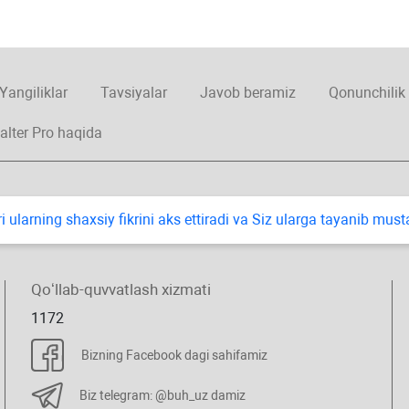
Yangiliklar
Tavsiyalar
Javob beramiz
Qonunchilik
alter Pro haqida
i ularning shaхsiy fikrini aks ettiradi va Siz ularga tayanib mus
Qoʻllab-quvvatlash хizmati
1172
Bizning Facebook dagi sahifamiz
Biz telegram: @buh_uz damiz