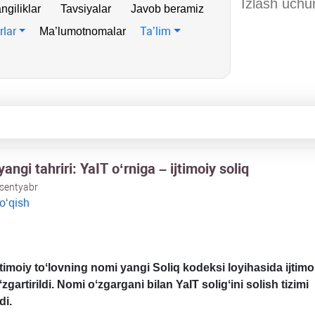
ngiliklar
Tavsiyalar
Javob beramiz
rlar
Ta’lim
Ma’lumotnomalar
angi tahriri: YaIT oʻrniga – ijtimoiy soliq
 sentyabr
 oʻqish
timoiy toʻlovning nomi yangi Soliq kodeksi loyihasida ijtimo
zgartirildi. Nomi oʻzgargani bilan YaIT soligʻini solish tizimi
di.