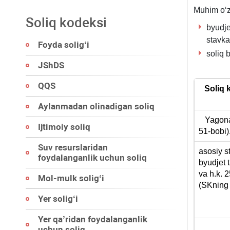
Muhim oʻz
Soliq kodeksi
byudje
stavka
Foyda soligʻi
soliq 
JShDS
QQS
Soliq 
Aylanmadan olinadigan soliq
Yagona i
Ijtimoiy soliq
51-bobi)
Suv resurslaridan
asosiy s
foydalanganlik uchun soliq
byudjet t
va h.k. 
Mol-mulk soligʻi
(SKning
Yer soligʻi
Yer qa’ridan foydalanganlik
uchun soliq