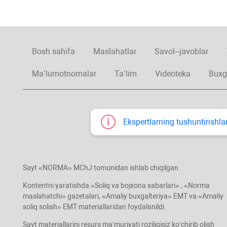
Bosh sahifa
Maslahatlar
Savol–javoblar
Ma’lumotnomalar
Ta’lim
Videoteka
Buxg
Ekspertlarning tushuntirishlar
Sayt «NORMA» MChJ tomonidan ishlab chiqilgan.
Kontentni yaratishda «Soliq va bojхona хabarlari» , «Norma
maslahatchi» gazetalari, «Amaliy buхgalteriya» EMT va «Amaliy
soliq solish» EMT materiallaridan foydalanildi.
Sayt materiallarini resurs ma’muriyati roziligisiz koʻchirib olish