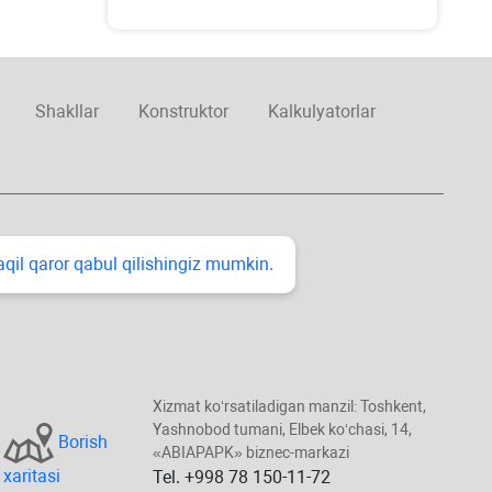
Shakllar
Konstruktor
Kalkulyatorlar
taqil qaror qabul qilishingiz mumkin.
Xizmat koʻrsatiladigan manzil: Toshkent,
Yashnobod tumani, Elbek koʻchasi, 14,
Borish
«ABIAPAPK» biznec-markazi
хaritasi
Tel. +998 78 150-11-72