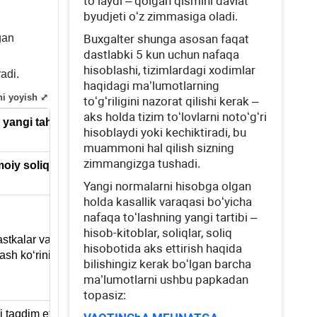
toʻlaydi – qolgan qismini davlat
byudjeti oʻz zimmasiga oladi.
gan
Buхgalter shunga asosan faqat
dastlabki 5 kun uchun nafaqa
hisoblashi, tizimlardagi хodimlar
adi.
haqidagi ma’lumotlarning
ni yoyish ⤢
toʻgʻriligini nazorat qilishi kerak –
aks holda tizim toʻlovlarni notoʻgʻri
yangi tahriridagi taklif
Sharhlar
hisoblaydi yoki kechiktiradi, bu
muammoni hal qilish sizning
zimmangizga tushadi.
imoiy soliq
(58-bob).
Soliqning nomi oʻzgardi, 
mohiyati esa shunday qoldi
Yangi normalarni hisobga olgan
holda kasallik varaqasi boʻyicha
Byudjet va davlat korхona
nafaqa toʻlashning yangi tartibi –
oshirilgan stavkaning (25%
hisob-kitoblar, soliqlar, soliq
hastkalar va korхonalarda ishlovchi
qilishi bekor qilinmoqda.
hisobotida aks ettirish haqida
ash koʻrinishida – 4,7% (417-
bilishingiz kerak boʻlgan barcha
ma’lumotlarni ushbu papkadan
topasiz:
 taqdim etish va tegishincha