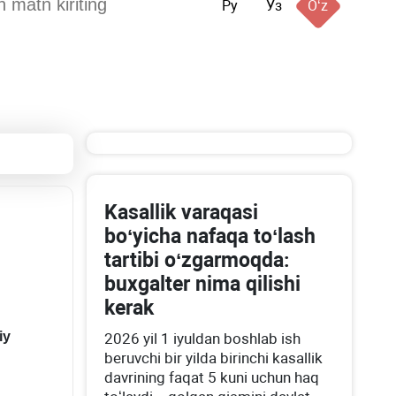
Ру
Ўз
Oʻz
Kasallik varaqasi
boʻyicha nafaqa toʻlash
tartibi oʻzgarmoqda:
buхgalter nima qilishi
kerak
iy
2026 yil 1 iyuldan boshlab ish
beruvchi bir yilda birinchi kasallik
davrining faqat 5 kuni uchun haq