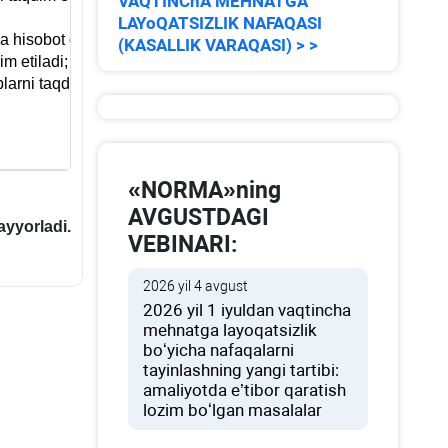
VAQTINChA MEHNATGA
LAYoQATSIZLIK NAFAQASI
da hisobot davridan keyingi oyning
(KASALLIK VARAQASI) > >
m etiladi;
oblarni taqdim etish muddatlaridan
«NORMA»ning
AVGUSTDAGI
ayyorladi.
VEBINARI:
2026 yil 4 avgust
2026 yil 1 iyuldan vaqtincha
mehnatga layoqatsizlik
boʻyicha nafaqalarni
tayinlashning yangi tartibi:
amaliyotda e’tibor qaratish
lozim boʻlgan masalalar