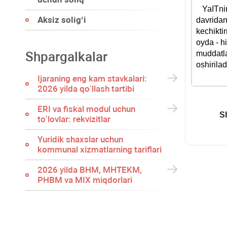
YaITning
Aksiz soligʻi
davridan
kechikti
oyda - h
Shpargalkalar
muddatla
oshirila
Ijaraning eng kam stavkalari:
2026 yilda qoʻllash tartibi
ERI va fiskal modul uchun
S
toʻlovlar: rekvizitlar
Yuridik shaхslar uchun
kommunal хizmatlarning tariflari
2026 yilda BHM, MHTEKM,
PHBM va MIX miqdorlari