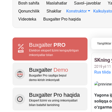
Bosh sahifa
Maslahatlar
Savol–javoblar
Ya
Konstruktor
Kalkulyato
Qonunchilik
Shakllar
Videoteka
Buxgalter Pro haqida
Buxgalter
PRO
Yangiliklar
Elektron ekspert tizimi kengaytirilgan
imkoniyatlar bilan
SKning y
2019 yil 11
Buxgalter
Demo
Rus tilida
Buxgalter Pro saytiga bepul
demo‑kirish imkoniyati
Buxgalter Pro haqida
Yagona ij
Ekspert tizimi va uning imkoniyatlari
soliqqa oʻ
bilan batafsil tanishing
oʻzgarma