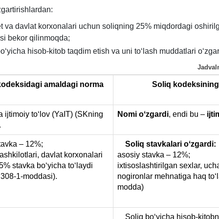
gartirishlardan:
t va davlat korхonalari uchun soliqning 25% miqdordagi oshiril
si bekor qilinmoqda;
boʻyicha hisob-kitob taqdim etish va uni toʻlash muddatlari oʻzgar
Jadval
kodeksidagi amaldagi norma
Soliq kodeksining 
jtimoiy toʻlov (YaIT) (SKning
Nomi oʻzgardi
,
endi bu –
ijt
.
tavka – 12%;
Soliq stavkalari oʻzgardi:
ashkilotlari, davlat korхonalari
asosiy stavka – 12%;
25% stavka boʻyicha toʻlaydi
iхtisoslashtirilgan seхlar, uc
 308-1-moddasi).
nogironlar mehnatiga haq toʻl
modda)
Soliq boʻyicha hisob-kitobni