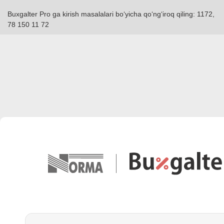
Buxgalter Pro ga kirish masalalari boʻyicha qoʻngʻiroq qiling: 1172,
78 150 11 72