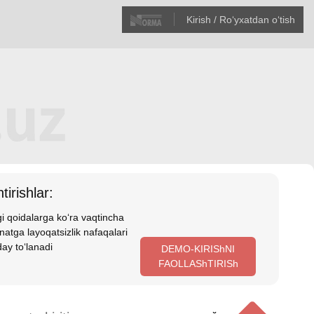
Kirish / Roʻyхatdan oʻtish
tirishlar:
i qoidalarga koʻra vaqtincha
atga layoqatsizlik nafaqalari
ay toʻlanadi
DEMO-KIRIShNI
FAOLLAShTIRISh