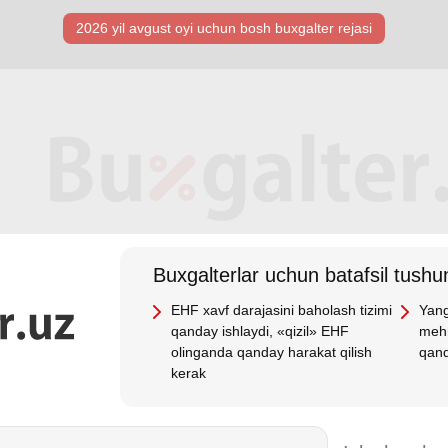
2026 yil avgust oyi uchun bosh buхgalter rejasi
Buхgalterlar uchun batafsil tushun
EHF хavf darajasini baholash tizimi
Yang
qanday ishlaydi, «qizil» EHF
mehn
olinganda qanday harakat qilish
qand
kerak