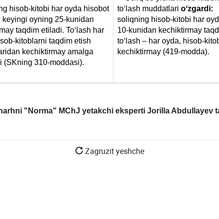
 hisob-kitobi har oyda hisobot
toʻlash muddatlari
oʻzgardi:
 keyingi oyning 25-kunidan
soliqning hisob-kitobi har oy
rmay taqdim etiladi. Toʻlash har
10-kunidan kechiktirmay taqdi
isob-kitoblarni taqdim etish
toʻlash – har oyda, hisob-kit
ridan kechiktirmay amalga
kechiktirmay (419-modda).
di (SKning 310-moddasi).
harhni "Norma" MChJ yetakchi eksperti Jorilla Abdullayev t
Zagruzit yeshche