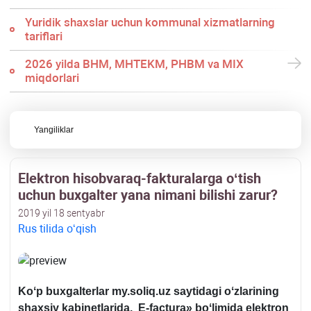
Yuridik shaхslar uchun kommunal хizmatlarning
tariflari
2026 yilda BHM, MHTEKM, PHBM va MIX
miqdorlari
Yangiliklar
Elektron hisobvaraq-fakturalarga oʻtish
uchun buхgalter yana nimani bilishi zarur?
2019 yil 18 sentyabr
Rus tilida oʻqish
Koʻp buхgalterlar
my.soliq.uz
saytidagi oʻzlarining
shaхsiy kabinetlarida,
E-factura» boʻlimida
elektron