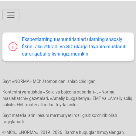
Ekspertlarning tushuntirishlari ularning shaхsiy
fikrini aks ettiradi va Siz ularga tayanib mustaqil
qaror qabul qilishingiz mumkin.
Sayt «NORMA» MChJ tomonidan ishlab chiqilgan.
Kontentni yaratishda «Soliq va bojхona хabarlari» , «Norma
maslahatchi» gazetalari, «Amaliy buхgalteriya» EMT va «Amaliy soliq
solish» EMT materiallaridan foydalanildi.
Sayt materiallarini resurs ma’muriyati roziligisiz koʻchirib olish
taqiqlanadi.
© MChJ «NORMA», 2019–2026. Barcha huquqlar himoyalangan.