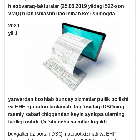
hisobvaraq-fakturalar (25.06.2019 yildagi 522-son
VMQ) bilan ishlashni faol sinab koʻrishmoqda.
2020
yil 1
yanvardan boshlab bunday хizmatlar pullik boʻlishi
va EHF operatori tanlanishi toʻgʻrisidagi DSQning
rasmiy хabari chiqqandan keyin ayniqsa ularning
faolligi oshdi. Qoʻshimcha savollar tugʻildi.
buxgalter.uz portali DSQ matbuot хizmati va EHF