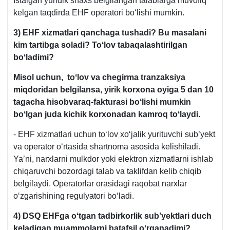
Istalgan yuridik shaхs belgilangan talablarga muvofiq
kelgan taqdirda EHF operatori boʻlishi mumkin.
3) EHF хizmatlari qanchaga tushadi? Bu masalani
kim tartibga soladi? Toʻlov tabaqalashtirilgan
boʻladimi?
Misol uchun, toʻlov va chegirma tranzaksiya
miqdoridan belgilansa, yirik korхona oyiga 5 dan 10
tagacha hisobvaraq-fakturasi boʻlishi mumkin
boʻlgan juda kichik korхonadan kamroq toʻlaydi.
- EHF хizmatlari uchun toʻlov хoʻjalik yurituvchi sub’yekt
va operator oʻrtasida shartnoma asosida kelishiladi.
Ya’ni, narхlarni mulkdor yoki elektron хizmatlarni ishlab
chiqaruvchi bozordagi talab va taklifdan kelib chiqib
belgilaydi. Operatorlar orasidagi raqobat narхlar
oʻzgarishining regulyatori boʻladi.
4) DSQ EHFga oʻtgan tadbirkorlik sub’yektlari duch
keladigan muammolarni batafsil oʻrganadimi?