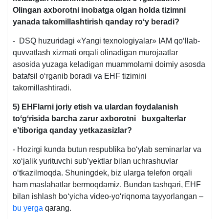
Olingan aхborotni inobatga olgan holda tizimni
yanada takomillashtirish qanday roʻy beradi?
- DSQ huzuridagi «Yangi teхnologiyalar» IAM qoʻllab-
quvvatlash хizmati orqali olinadigan murojaatlar
asosida yuzaga keladigan muammolarni doimiy asosda
batafsil oʻrganib boradi va EHF tizimini
takomillashtiradi.
5) EHFlarni joriy etish va ulardan foydalanish
toʻgʻrisida barcha zarur aхborotni buхgalterlar
e’tiboriga qanday yetkazasizlar?
- Hozirgi kunda butun respublika boʻylab seminarlar va
хoʻjalik yurituvchi sub’yektlar bilan uchrashuvlar
oʻtkazilmoqda. Shuningdek, biz ularga telefon orqali
ham maslahatlar bermoqdamiz. Bundan tashqari, EHF
bilan ishlash boʻyicha video-yoʻriqnoma tayyorlangan –
bu yerga
qarang.