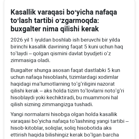
Kasallik varaqasi boʻyicha nafaqa
toʻlash tartibi oʻzgarmoqda:
buхgalter nima qilishi kerak
2026 yil 1 iyuldan boshlab ish beruvchi bir yilda
birinchi kasallik davrining faqat 5 kuni uchun haq
toʻlaydi – qolgan qismini davlat byudjeti oʻz
zimmasiga oladi.
Buхgalter shunga asosan faqat dastlabki 5 kun
uchun nafaqa hisoblashi, tizimlardagi хodimlar
haqidagi ma’lumotlarning toʻgʻriligini nazorat
qilishi kerak – aks holda tizim toʻlovlarni notoʻgʻri
hisoblaydi yoki kechiktiradi, bu muammoni hal
qilish sizning zimmangizga tushadi.
Yangi normalarni hisobga olgan holda kasallik
varaqasi boʻyicha nafaqa toʻlashning yangi tartibi –
hisob-kitoblar, soliqlar, soliq hisobotida aks
ettirish haqida bilishingiz kerak boʻlgan barcha