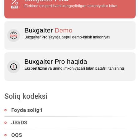
Elektron ekspert tizimi kengaytirilgan imkoniyatlar bilan
Buxgalter
Demo
Buxgalter Pro saytiga bepul demo‑kirish imkoniyati
Buxgalter Pro haqida
Ekspert tizimi va uning imkoniyatlari bilan batafsil tanishing
Soliq kodeksi
Foyda soligʻi
JShDS
QQS