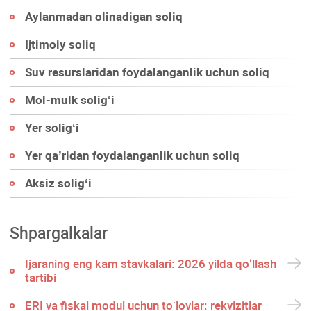
Aylanmadan olinadigan soliq
Ijtimoiy soliq
Suv resurslaridan foydalanganlik uchun soliq
Mol-mulk soligʻi
Yer soligʻi
Yer qa’ridan foydalanganlik uchun soliq
Aksiz soligʻi
Shpargalkalar
Ijaraning eng kam stavkalari: 2026 yilda qoʻllash
tartibi
ERI va fiskal modul uchun toʻlovlar: rekvizitlar