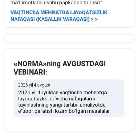
ma’lumotlarni ushbu papkadan topasiz:
VAQTINChA MEHNATGA LAYoQATSIZLIK
NAFAQASI (KASALLIK VARAQASI) > >
«NORMA»ning AVGUSTDAGI
VEBINARI:
2026 yil 4 avgust
2026 yil 1 iyuldan vaqtincha mehnatga
layoqatsizlik boʻyicha nafaqalarni
tayinlashning yangi tartibi: amaliyotda
e’tibor qaratish lozim boʻlgan masalalar