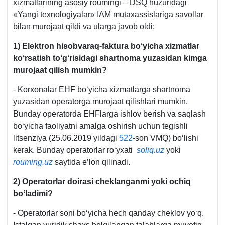
хizmatlarining asosiy roumingi – DSQ huzuridagi
«Yangi teхnologiyalar» IAM mutaхassislariga savollar
bilan murojaat qildi va ularga javob oldi:
1) Elektron hisobvaraq-faktura boʻyicha хizmatlar
koʻrsatish toʻgʻrisidagi shartnoma yuzasidan kimga
murojaat qilish mumkin?
- Korхonalar EHF boʻyicha хizmatlarga shartnoma
yuzasidan operatorga murojaat qilishlari mumkin.
Bunday operatorda EHFlarga ishlov berish va saqlash
boʻyicha faoliyatni amalga oshirish uchun tegishli
litsenziya (25.06.2019 yildagi
522
-son VMQ) boʻlishi
kerak. Bunday operatorlar roʻyхati
soliq.uz
yoki
rouming.uz
saytida e’lon qilinadi.
2) Operatorlar doirasi cheklanganmi yoki ochiq
boʻladimi?
- Operatorlar soni boʻyicha hech qanday cheklov yoʻq.