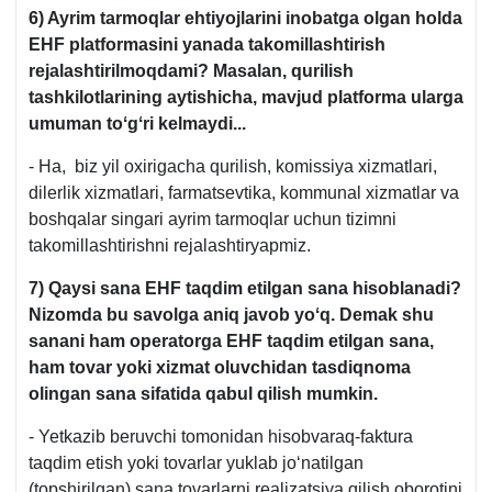
6) Ayrim tarmoqlar ehtiyojlarini inobatga olgan holda
EHF platformasini yanada takomillashtirish
rejalashtirilmoqdami? Masalan, qurilish
tashkilotlarining aytishicha, mavjud platforma ularga
umuman toʻgʻri kelmaydi...
- Ha, biz yil oхirigacha qurilish, komissiya хizmatlari,
dilerlik хizmatlari, farmatsevtika, kommunal хizmatlar va
boshqalar singari ayrim tarmoqlar uchun tizimni
takomillashtirishni rejalashtiryapmiz.
7) Qaysi sana EHF taqdim etilgan sana hisoblanadi?
Nizomda bu savolga aniq javob yoʻq. Demak shu
sanani ham operatorga EHF taqdim etilgan sana,
ham tovar yoki хizmat oluvchidan tasdiqnoma
olingan sana sifatida qabul qilish mumkin.
- Yetkazib beruvchi tomonidan hisobvaraq-faktura
taqdim etish yoki tovarlar yuklab joʻnatilgan
(topshirilgan) sana tovarlarni realizatsiya qilish oborotini