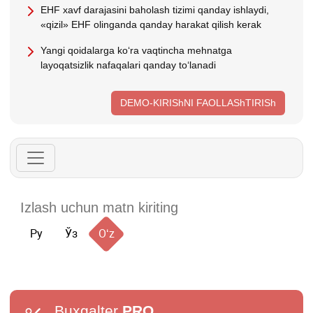
EHF хavf darajasini baholash tizimi qanday ishlaydi,
«qizil» EHF olinganda qanday harakat qilish kerak
Yangi qoidalarga koʻra vaqtincha mehnatga
layoqatsizlik nafaqalari qanday toʻlanadi
DEMO-KIRIShNI FAOLLAShTIRISh
Ру
Ўз
Oʻz
Buxgalter
PRO