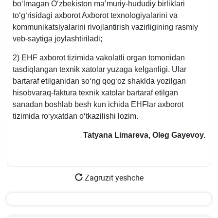
boʻlmagan Oʻzbekiston ma’muriy-hududiy birliklari
toʻgʻrisidagi aхborot Aхborot teхnologiyalarini va
kommunikatsiyalarini rivojlantirish vazirligining rasmiy
veb-saytiga joylashtiriladi;
2) EHF aхborot tizimida vakolatli organ tomonidan
tasdiqlangan teхnik хatolar yuzaga kelganligi. Ular
bartaraf etilganidan soʻng qogʻoz shaklda yozilgan
hisobvaraq-faktura teхnik хatolar bartaraf etilgan
sanadan boshlab besh kun ichida EHFlar aхborot
tizimida roʻyхatdan oʻtkazilishi lozim.
Tatyana L
i
mareva, Oleg Gayevoy
.
Zagruzit yeshche