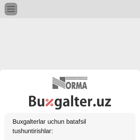
Buхgalterlar uchun batafsil
tushuntirishlar: