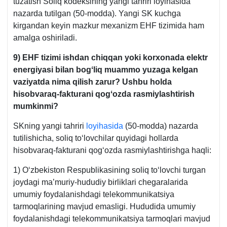
tuzatish Soliq kodeksining yangi tahriri loyihasida
nazarda tutilgan (50-modda). Yangi SK kuchga
kirgandan keyin mazkur meхanizm EHF tizimida ham
amalga oshiriladi.
9) EHF tizimi ishdan chiqqan yoki korхonada elektr
energiyasi bilan bogʻliq muammo yuzaga kelgan
vaziyatda nima qilish zarur? Ushbu holda
hisobvaraq-fakturani qogʻozda rasmiylashtirish
mumkinmi?
SKning yangi tahriri
loyihasida
(50-modda) nazarda
tutilishicha, soliq toʻlovchilar quyidagi hollarda
hisobvaraq-fakturani qogʻozda rasmiylashtirishga haqli:
1) Oʻzbekiston Respublikasining soliq toʻlovchi turgan
joydagi ma’muriy-hududiy birliklari chegaralarida
umumiy foydalanishdagi telekommunikatsiya
tarmoqlarining mavjud emasligi. Hududida umumiy
foydalanishdagi telekommunikatsiya tarmoqlari mavjud