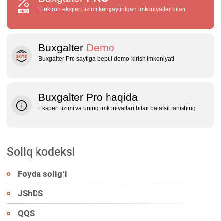
Elektron ekspert tizimi kengaytirilgan imkoniyatlar bilan
Buxgalter
Demo
Buxgalter Pro saytiga bepul demo‑kirish imkoniyati
Buxgalter Pro haqida
Ekspert tizimi va uning imkoniyatlari bilan batafsil tanishing
Soliq kodeksi
Foyda soligʻi
JShDS
QQS