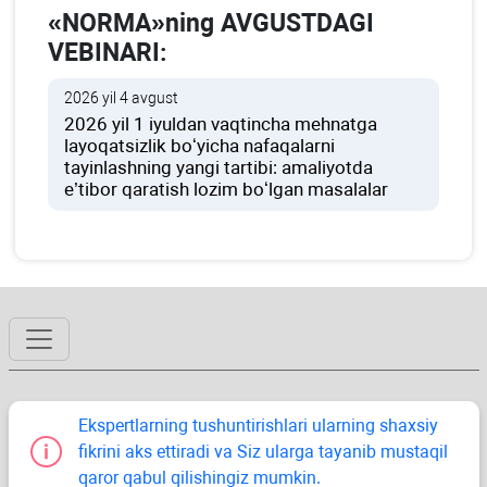
«NORMA»ning AVGUSTDAGI
VEBINARI:
2026 yil 4 avgust
2026 yil 1 iyuldan vaqtincha mehnatga
layoqatsizlik boʻyicha nafaqalarni
tayinlashning yangi tartibi: amaliyotda
e’tibor qaratish lozim boʻlgan masalalar
Ekspertlarning tushuntirishlari ularning shaхsiy
fikrini aks ettiradi va Siz ularga tayanib mustaqil
qaror qabul qilishingiz mumkin.