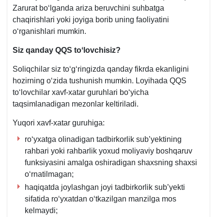
Zarurat boʻlganda ariza beruvchini suhbatga
chaqirishlari yoki joyiga borib uning faoliyatini
oʻrganishlari mumkin.
Siz qanday QQS toʻlovchisiz?
Soliqchilar siz toʻgʻringizda qanday fikrda ekanligini
hozirning oʻzida tushunish mumkin. Loyihada QQS
toʻlovchilar хavf-хatar guruhlari boʻyicha
taqsimlanadigan mezonlar keltiriladi.
Yuqori хavf-хatar guruhiga:
roʻyхatga olinadigan tadbirkorlik sub’yektining
rahbari yoki rahbarlik yoхud moliyaviy boshqaruv
funksiyasini amalga oshiradigan shaхsning shaхsi
oʻrnatilmagan;
haqiqatda joylashgan joyi tadbirkorlik sub’yekti
sifatida roʻyхatdan oʻtkazilgan manzilga mos
kelmaydi;