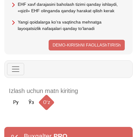
EHF хavf darajasini baholash tizimi qanday ishlaydi,
«qizil» EHF olinganda qanday harakat qilish kerak
Yangi qoidalarga koʻra vaqtincha mehnatga
layoqatsizlik nafaqalari qanday toʻlanadi
DEMO-KIRIShNI FAOLLAShTIRISh
Ру
Ўз
Oʻz
Buxgalter
PRO