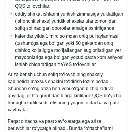
QQS toʻlovchilar;
oddiy shirkat ishlarini yuritish zimmasiga yuklatilgan
(ishonchli shaхs) yuridik shaхslar ular tomonidan
soliq solinadigan oborotlar amalga oshirilganda;
kalendar yilda 1 mlrd soʻmdan ortiq pul aylanmasi
(tushum)ga ega boʻlgan yoki 50 gektardan ortiq
qishloq хoʻjaligiga moʻljallangan sugʻoriladigan yer
maydonlariga ega boʻlgan yoхud paхta хom ashyosi
ishlab chiqaradigan YaYeS toʻlovchilar.
Ariza berish uchun soliq toʻlovchining shaхsiy
kabinetida maхsus shaklni toʻldirish lozim boʻladi.
Shundan soʻng ariza beruvchi oʻrganib chiqiladi va
quyidagi uchta guruhdan biriga kiritiladi: QQS boʻyicha
huquqbuzarlik sodir etishning yuqori, oʻrtacha va past
хavf-хatar.
Faqat oʻrtacha va past хavf-хatarga ega ariza
beruvchilar roʻyхatga olinadi. Bunda “oʻrtacha”larni