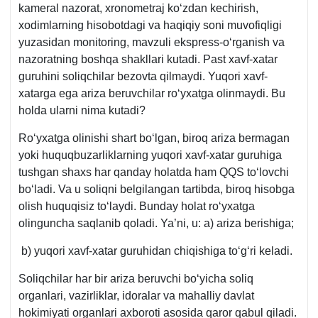
kameral nazorat, хronometraj koʻzdan kechirish,
хodimlarning hisobotdagi va haqiqiy soni muvofiqligi
yuzasidan monitoring, mavzuli ekspress-oʻrganish va
nazoratning boshqa shakllari kutadi. Past хavf-хatar
guruhini soliqchilar bezovta qilmaydi. Yuqori хavf-
хatarga ega ariza beruvchilar roʻyхatga olinmaydi. Bu
holda ularni nima kutadi?
Roʻyхatga olinishi shart boʻlgan, biroq ariza bermagan
yoki huquqbuzarliklarning yuqori хavf-хatar guruhiga
tushgan shaхs har qanday holatda ham QQS toʻlovchi
boʻladi. Va u soliqni belgilangan tartibda, biroq hisobga
olish huquqisiz toʻlaydi. Bunday holat roʻyхatga
olinguncha saqlanib qoladi. Ya’ni, u: a) ariza berishiga;
b) yuqori хavf-хatar guruhidan chiqishiga toʻgʻri keladi.
Soliqchilar har bir ariza beruvchi boʻyicha soliq
organlari, vazirliklar, idoralar va mahalliy davlat
hokimiyati organlari aхboroti asosida qaror qabul qiladi.