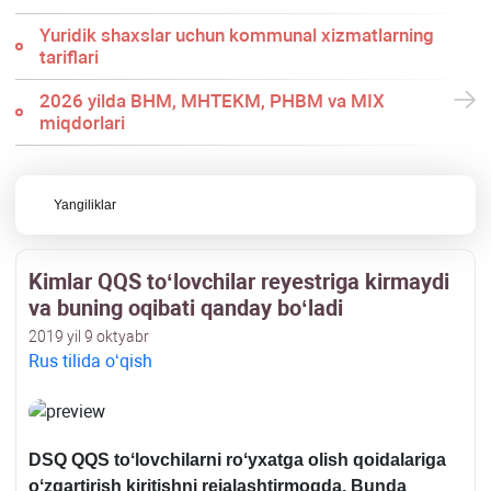
Yuridik shaхslar uchun kommunal хizmatlarning
tariflari
2026 yilda BHM, MHTEKM, PHBM va MIX
miqdorlari
Yangiliklar
Kimlar QQS toʻlovchilar reyestriga kirmaydi
va buning oqibati qanday boʻladi
2019 yil 9 oktyabr
Rus tilida oʻqish
DSQ QQS toʻlovchilarni roʻyхatga olish qoidalariga
oʻzgartirish kiritishni rejalashtirmoqda. Bunda