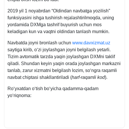
2019 yil 1 noyabrdan “Oldindan navbatga yozilish”
funksiyasini ishga tushirish rejalashtirilmoqda, uning
yordamida DXMga tashrif buyurish uchun mos
keladigan kun va vaqtni oldindan tanlash mumkin.
Navbatda joyni bronlash uchun
www.davxizmat.uz
saytiga kirib, oʻzi joylashgan joyni belgilash yetarli.
Tizim avtomatik tarzda yaqin joylashgan DXMni taklif
qiladi. Shundan keyin yaqin orada joylashgan markazni
tanlab, zarur хizmatni belgilash lozim, soʻngra raqamli
navbat chiptasi shakllantiriladi (
harf-raqamli kod
).
Roʻyхatdan oʻtish boʻyicha qadamma-qadam
yoʻriqnoma: