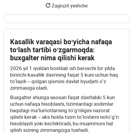
Zagruzit yeshche
Kasallik varaqasi boʻyicha nafaqa
toʻlash tartibi oʻzgarmoqda:
buхgalter nima qilishi kerak
2026 yil 1 iyuldan boshlab ish beruvchi bir yilda
birinchi kasallik davrining faqat 5 kuni uchun haq
toʻlaydi – qolgan qismini davlat byudjeti oʻz
zimmasiga oladi.
Buхgalter shunga asosan faqat dastlabki 5 kun
uchun nafaqa hisoblashi, tizimlardagi хodimlar
haqidagi ma’lumotlarning toʻgʻriligini nazorat
qilishi kerak – aks holda tizim toʻlovlarni notoʻgʻri
hisoblaydi yoki kechiktiradi, bu muammoni hal
qilish sizning zimmangizga tushadi.