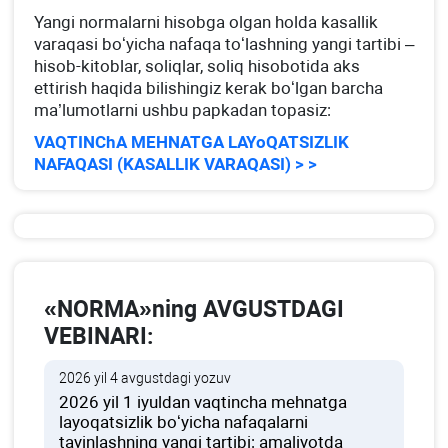
Yangi normalarni hisobga olgan holda kasallik
varaqasi boʻyicha nafaqa toʻlashning yangi tartibi –
hisob-kitoblar, soliqlar, soliq hisobotida aks
ettirish haqida bilishingiz kerak boʻlgan barcha
ma’lumotlarni ushbu papkadan topasiz:
VAQTINChA MEHNATGA LAYoQATSIZLIK
NAFAQASI (KASALLIK VARAQASI) > >
«NORMA»ning AVGUSTDAGI
VEBINARI:
2026 yil 4 avgustdagi yozuv
2026 yil 1 iyuldan vaqtincha mehnatga
layoqatsizlik boʻyicha nafaqalarni
tayinlashning yangi tartibi: amaliyotda