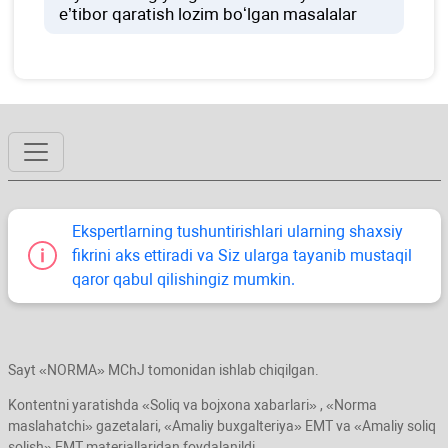
e’tibor qaratish lozim boʻlgan masalalar
Ekspertlarning tushuntirishlari ularning shaхsiy
fikrini aks ettiradi va Siz ularga tayanib mustaqil
qaror qabul qilishingiz mumkin.
Sayt «NORMA» MChJ tomonidan ishlab chiqilgan.
Kontentni yaratishda «Soliq va bojхona хabarlari» , «Norma
maslahatchi» gazetalari, «Amaliy buхgalteriya» EMT va «Amaliy soliq
solish» EMT materiallaridan foydalanildi.