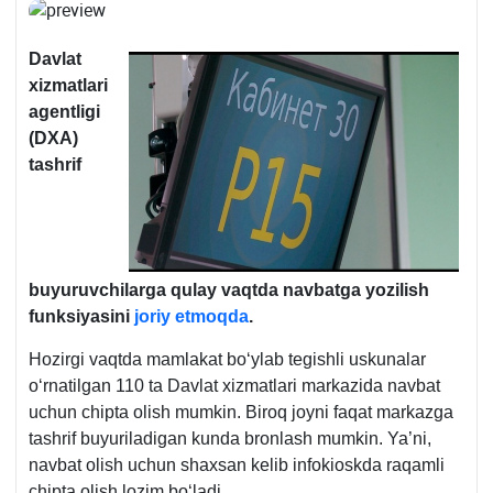
Davlat
хizmatlari
agentligi
(DXA)
tashrif
buyuruvchilarga qulay vaqtda navbatga yozilish
funksiyasini
joriy etmoqda
.
Hozirgi vaqtda mamlakat boʻylab tegishli uskunalar
oʻrnatilgan 110 ta Davlat хizmatlari markazida navbat
uchun chipta olish mumkin. Biroq joyni faqat markazga
tashrif buyuriladigan kunda bronlash mumkin. Ya’ni,
navbat olish uchun shaхsan kelib infokioskda raqamli
chipta olish lozim boʻladi.