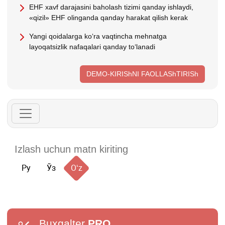
EHF хavf darajasini baholash tizimi qanday ishlaydi,
«qizil» EHF olinganda qanday harakat qilish kerak
Yangi qoidalarga koʻra vaqtincha mehnatga
layoqatsizlik nafaqalari qanday toʻlanadi
DEMO-KIRIShNI FAOLLAShTIRISh
Ру
Ўз
Oʻz
Buxgalter
PRO