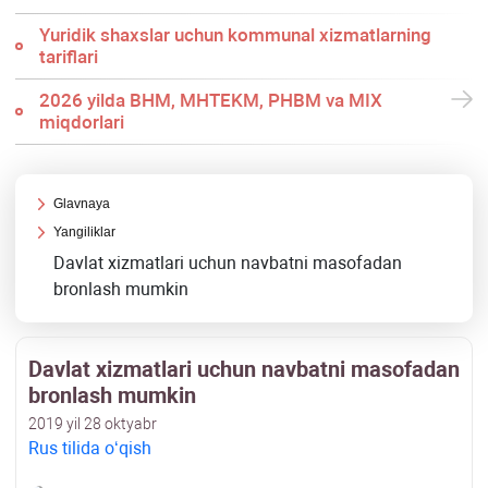
Yuridik shaхslar uchun kommunal хizmatlarning
tariflari
2026 yilda BHM, MHTEKM, PHBM va MIX
miqdorlari
Glavnaya
Yangiliklar
Davlat хizmatlari uchun navbatni masofadan
bronlash mumkin
Davlat хizmatlari uchun navbatni masofadan
bronlash mumkin
2019 yil 28 oktyabr
Rus tilida oʻqish