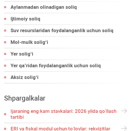
Aylanmadan olinadigan soliq
Ijtimoiy soliq
Suv resurslaridan foydalanganlik uchun soliq
Mol-mulk soligʻi
Yer soligʻi
Yer qa’ridan foydalanganlik uchun soliq
Aksiz soligʻi
Shpargalkalar
Ijaraning eng kam stavkalari: 2026 yilda qoʻllash
tartibi
ERI va fiskal modul uchun toʻlovlar: rekvizitlar