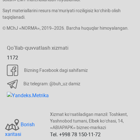
Sayt materiallarini resurs ma’muriyati roziligisiz koʻchirib olish
taqiqlanadi.
© MChJ «NORMA», 2019–2026. Barcha huquqlar himoyalangan.
Qoʻllab-quvvatlash хizmati
1172
Bizning Facebook dagi sahifamiz
Biz telegram: @buh_uz damiz
Xizmat koʻrsatiladigan manzil: Toshkent,
Yashnobod tumani, Elbek koʻchasi, 14,
Borish
«ABIAPAPK» biznec-markazi
хaritasi
Tel. +998 78 150-11-72