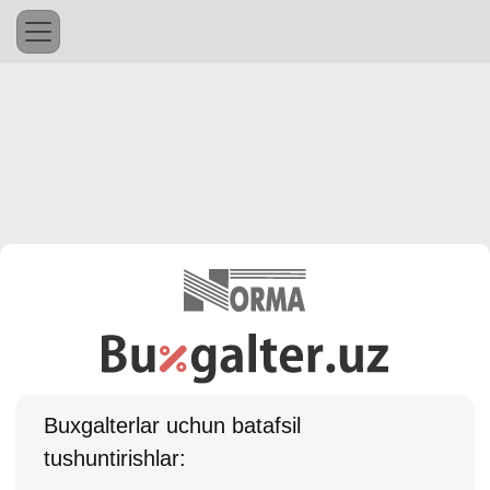
Buхgalterlar uchun batafsil
tushuntirishlar: