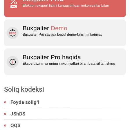
Elektron ekspert tizimi kengaytirilgan imkoniyatlar bilan
Buxgalter
Demo
Buxgalter Pro saytiga bepul demo‑kirish imkoniyati
Buxgalter Pro haqida
Ekspert tizimi va uning imkoniyatlari bilan batafsil tanishing
Soliq kodeksi
Foyda soligʻi
JShDS
QQS