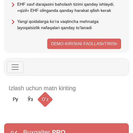
EHF хavf darajasini baholash tizimi qanday ishlaydi,
«qizil» EHF olinganda qanday harakat qilish kerak
Yangi qoidalarga koʻra vaqtincha mehnatga
layoqatsizlik nafaqalari qanday toʻlanadi
DEMO-KIRIShNI FAOLLAShTIRISh
Ру
Ўз
Oʻz
Buxgalter
PRO