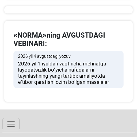
«NORMA»ning AVGUSTDAGI
VEBINARI:
2026 yil 4 avgustdagi yozuv
2026 yil 1 iyuldan vaqtincha mehnatga
layoqatsizlik boʻyicha nafaqalarni
tayinlashning yangi tartibi: amaliyotda
e’tibor qaratish lozim boʻlgan masalalar