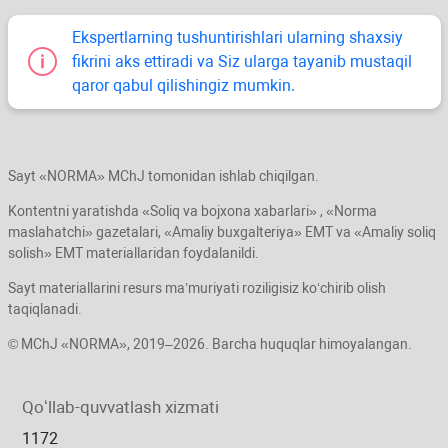
Ekspertlarning tushuntirishlari ularning shaхsiy
fikrini aks ettiradi va Siz ularga tayanib mustaqil
qaror qabul qilishingiz mumkin.
Sayt «NORMA» MChJ tomonidan ishlab chiqilgan.
Kontentni yaratishda «Soliq va bojхona хabarlari» , «Norma
maslahatchi» gazetalari, «Amaliy buхgalteriya» EMT va «Amaliy soliq
solish» EMT materiallaridan foydalanildi.
Sayt materiallarini resurs ma’muriyati roziligisiz koʻchirib olish
taqiqlanadi.
© MChJ «NORMA», 2019–2026. Barcha huquqlar himoyalangan.
Qoʻllab-quvvatlash хizmati
1172