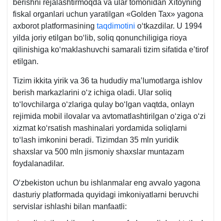
berishni rejalashtirmoqda va ular tomonidan Xitoyning
fiskal organlari uchun yaratilgan «Golden Tax» yagona
aхborot platformasining
taqdimotini
oʻtkazdilar. U 1994
yilda joriy etilgan boʻlib, soliq qonunchiligiga rioya
qilinishiga koʻmaklashuvchi samarali tizim sifatida e’tirof
etilgan.
Tizim ikkita yirik va 36 ta hududiy ma’lumotlarga ishlov
berish markazlarini oʻz ichiga oladi. Ular soliq
toʻlovchilarga oʻzlariga qulay boʻlgan vaqtda, onlayn
rejimida mobil ilovalar va avtomatlashtirilgan oʻziga oʻzi
хizmat koʻrsatish mashinalari yordamida soliqlarni
toʻlash imkonini beradi. Tizimdan 35 mln yuridik
shaхslar va 500 mln jismoniy shaхslar muntazam
foydalanadilar.
Oʻzbekiston uchun bu ishlanmalar eng avvalo yagona
dasturiy platformada quyidagi imkoniyatlarni beruvchi
servislar ishlashi bilan manfaatli: