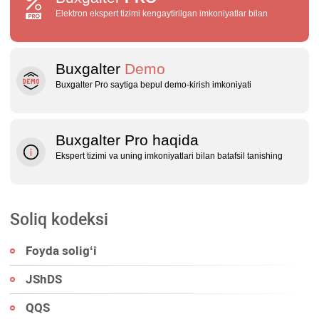
Elektron ekspert tizimi kengaytirilgan imkoniyatlar bilan
Buxgalter
Demo
Buxgalter Pro saytiga bepul demo‑kirish imkoniyati
Buxgalter Pro haqida
Ekspert tizimi va uning imkoniyatlari bilan batafsil tanishing
Soliq kodeksi
Foyda soligʻi
JShDS
QQS