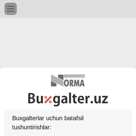
Buхgalterlar uchun batafsil
tushuntirishlar: