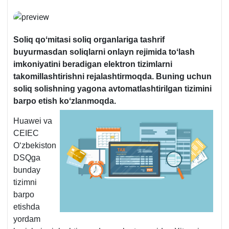
Soliq qoʻmitasi soliq organlariga tashrif
buyurmasdan soliqlarni onlayn rejimida toʻlash
imkoniyatini beradigan elektron tizimlarni
takomillashtirishni rejalashtirmoqda. Buning uchun
soliq solishning yagona avtomatlashtirilgan tizimini
barpo etish koʻzlanmoqda.
Huawei va
CEIEC
Oʻzbekiston
DSQga
bunday
tizimni
barpo
etishda
yordam