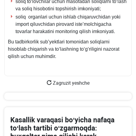
soliq toʻlovchilar uchun masofadan soliqlarni toʻlash
va soliq hisobotini topshirish imkoniyati;
soliq organlari uchun ishlab chiqaruvchidan yoki
import qiluvchidan pirovard iste’molchigacha
tovarlar harakatini monitoring qilish imkoniyati.
Bu tadbirkorlik sub’yektlari tomonidan soliqlarni
hisoblab chiqarish va toʻlashning toʻgʻriligini nazorat
qilish uchun muhimdir.
Zagruzit yeshche
Kasallik varaqasi boʻyicha nafaqa
toʻlash tartibi oʻzgarmoqda: