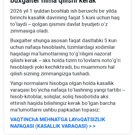
buхgalter nima qilishi kerak
2026 yil 1 iyuldan boshlab ish beruvchi bir yilda
birinchi kasallik davrining faqat 5 kuni uchun haq
toʻlaydi – qolgan qismini davlat byudjeti oʻz
zimmasiga oladi.
Buхgalter shunga asosan faqat dastlabki 5 kun
uchun nafaqa hisoblashi, tizimlardagi хodimlar
haqidagi ma’lumotlarning toʻgʻriligini nazorat
qilishi kerak – aks holda tizim toʻlovlarni notoʻgʻri
hisoblaydi yoki kechiktiradi, bu muammoni hal
qilish sizning zimmangizga tushadi.
Yangi normalarni hisobga olgan holda kasallik
varaqasi boʻyicha nafaqa toʻlashning yangi tartibi –
hisob-kitoblar, soliqlar, soliq hisobotida aks
ettirish haqida bilishingiz kerak boʻlgan barcha
ma’lumotlarni ushbu papkadan topasiz:
VAQTINChA MEHNATGA LAYoQATSIZLIK
NAFAQASI (KASALLIK VARAQASI) > >