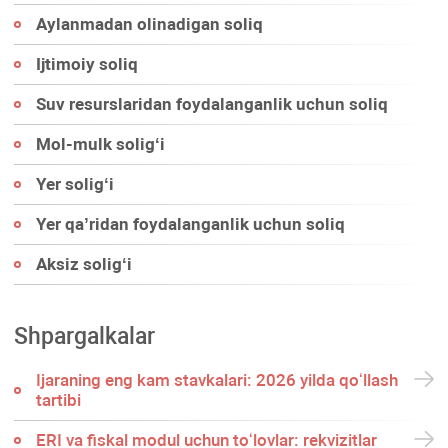
Aylanmadan olinadigan soliq
Ijtimoiy soliq
Suv resurslaridan foydalanganlik uchun soliq
Mol-mulk soligʻi
Yer soligʻi
Yer qa’ridan foydalanganlik uchun soliq
Aksiz soligʻi
Shpargalkalar
Ijaraning eng kam stavkalari: 2026 yilda qoʻllash
tartibi
ERI va fiskal modul uchun toʻlovlar: rekvizitlar