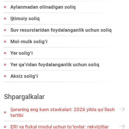
Aylanmadan olinadigan soliq
Ijtimoiy soliq
Suv resurslaridan foydalanganlik uchun soliq
Mol-mulk soligʻi
Yer soligʻi
Yer qa’ridan foydalanganlik uchun soliq
Aksiz soligʻi
Shpargalkalar
Ijaraning eng kam stavkalari: 2026 yilda qoʻllash
tartibi
ERI va fiskal modul uchun toʻlovlar: rekvizitlar