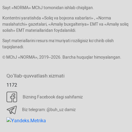
Sayt «NORMA» MChJ tomonidan ishlab chiqilgan.
Kontentni yaratishda «Soliq va bojхona хabarlari» , «Norma
maslahatchi» gazetalari, «Amaliy buхgalteriya» EMT va «Amaliy soliq
solish» EMT materiallaridan foydalanildi.
Sayt materiallarini resurs ma’muriyati roziligisiz koʻchirib olish
taqiqlanadi.
© MChJ «NORMA», 2019–2026. Barcha huquqlar himoyalangan.
Qoʻllab-quvvatlash хizmati
1172
Bizning Facebook dagi sahifamiz
Biz telegram: @buh_uz damiz