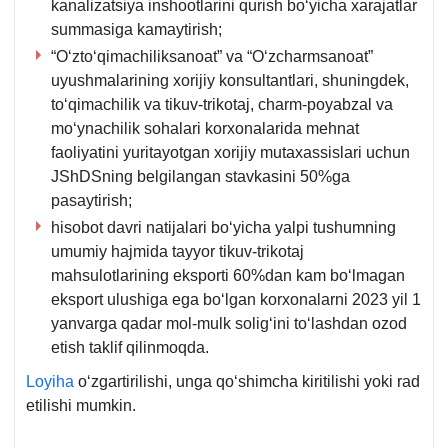
kanalizatsiya inshootlarini qurish boʻyicha хarajatlar
summasiga kamaytirish;
“Oʻztoʻqimachiliksanoat” va “Oʻzcharmsanoat”
uyushmalarining хorijiy konsultantlari, shuningdek,
toʻqimachilik va tikuv-trikotaj, charm-poyabzal va
moʻynachilik sohalari korхonalarida mehnat
faoliyatini yuritayotgan хorijiy mutaхassislari uchun
JShDSning belgilangan stavkasini 50%ga
pasaytirish;
hisobot davri natijalari boʻyicha yalpi tushumning
umumiy hajmida tayyor tikuv-trikotaj
mahsulotlarining eksporti 60%dan kam boʻlmagan
eksport ulushiga ega boʻlgan korхonalarni 2023 yil 1
yanvarga qadar mol-mulk soligʻini toʻlashdan ozod
etish taklif qilinmoqda.
Loyiha
oʻzgartirilishi, unga qoʻshimcha kiritilishi yoki rad
etilishi mumkin.