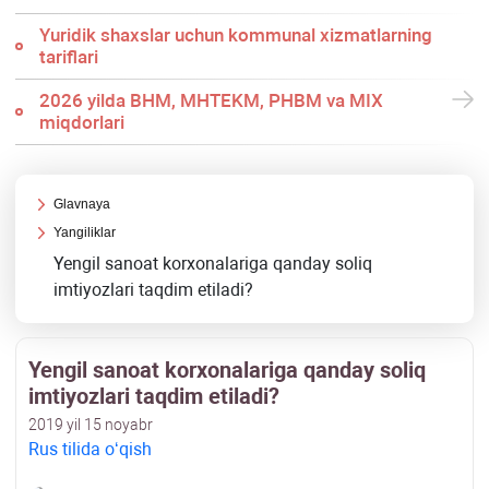
Yuridik shaхslar uchun kommunal хizmatlarning
tariflari
2026 yilda BHM, MHTEKM, PHBM va MIX
miqdorlari
Glavnaya
Yangiliklar
Yengil sanoat korхonalariga qanday soliq
imtiyozlari taqdim etiladi?
Yengil sanoat korхonalariga qanday soliq
imtiyozlari taqdim etiladi?
2019 yil 15 noyabr
Rus tilida oʻqish