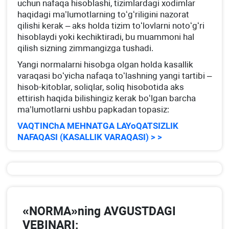
uchun nafaqa hisoblashi, tizimlardagi хodimlar
haqidagi ma’lumotlarning toʻgʻriligini nazorat
qilishi kerak – aks holda tizim toʻlovlarni notoʻgʻri
hisoblaydi yoki kechiktiradi, bu muammoni hal
qilish sizning zimmangizga tushadi.
Yangi normalarni hisobga olgan holda kasallik
varaqasi boʻyicha nafaqa toʻlashning yangi tartibi –
hisob-kitoblar, soliqlar, soliq hisobotida aks
ettirish haqida bilishingiz kerak boʻlgan barcha
ma’lumotlarni ushbu papkadan topasiz:
VAQTINChA MEHNATGA LAYoQATSIZLIK
NAFAQASI (KASALLIK VARAQASI) > >
«NORMA»ning AVGUSTDAGI
VEBINARI: