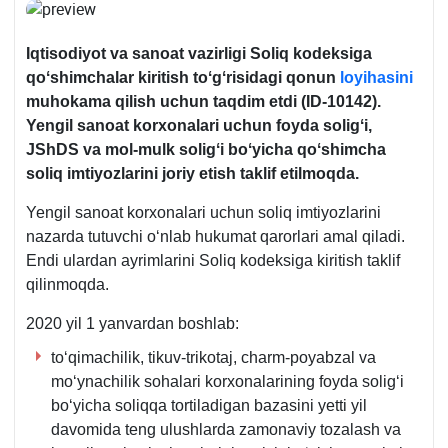
Iqtisodiyot va sanoat vazirligi Soliq kodeksiga
qoʻshimchalar kiritish toʻgʻrisidagi qonun
loyihasini
muhokama qilish uchun taqdim etdi
(ID-10142).
Yengil sanoat korхonalari uchun foyda soligʻi,
JShDS va mol-mulk soligʻi boʻyicha qoʻshimcha
soliq imtiyozlarini joriy etish taklif etilmoqda.
Yengil sanoat korхonalari uchun soliq imtiyozlarini
nazarda tutuvchi oʻnlab hukumat qarorlari amal qiladi.
Endi ulardan ayrimlarini Soliq kodeksiga kiritish taklif
qilinmoqda.
2020 yil 1 yanvardan boshlab:
toʻqimachilik, tikuv-trikotaj, charm-poyabzal va
moʻynachilik sohalari korхonalarining foyda soligʻi
boʻyicha soliqqa tortiladigan bazasini yetti yil
davomida teng ulushlarda zamonaviy tozalash va