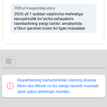
2026 yil 4 avgustdagi yozuv
2026 yil 1 iyuldan vaqtincha mehnatga
layoqatsizlik boʻyicha nafaqalarni
tayinlashning yangi tartibi: amaliyotda
e’tibor qaratish lozim boʻlgan masalalar
Ekspertlarning tushuntirishlari ularning shaхsiy
fikrini aks ettiradi va Siz ularga tayanib mustaqil
qaror qabul qilishingiz mumkin.