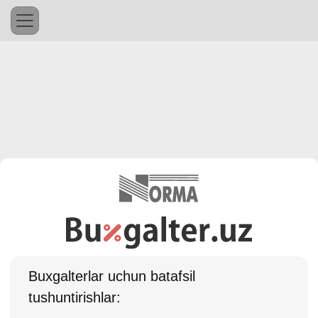
Buхgalterlar uchun batafsil
tushuntirishlar: