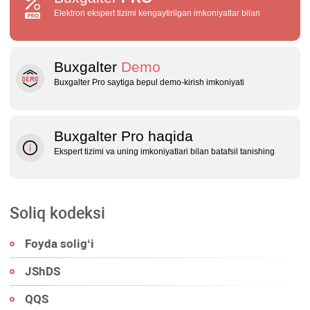
Elektron ekspert tizimi kengaytirilgan imkoniyatlar bilan
Buxgalter
Demo
Buxgalter Pro saytiga bepul demo‑kirish imkoniyati
Buxgalter Pro haqida
Ekspert tizimi va uning imkoniyatlari bilan batafsil tanishing
Soliq kodeksi
Foyda soligʻi
JShDS
QQS