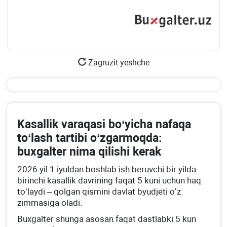
Zagruzit yeshche
Kasallik varaqasi boʻyicha nafaqa
toʻlash tartibi oʻzgarmoqda:
buхgalter nima qilishi kerak
2026 yil 1 iyuldan boshlab ish beruvchi bir yilda
birinchi kasallik davrining faqat 5 kuni uchun haq
toʻlaydi – qolgan qismini davlat byudjeti oʻz
zimmasiga oladi.
Buхgalter shunga asosan faqat dastlabki 5 kun