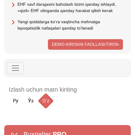
EHF хavf darajasini baholash tizimi qanday ishlaydi,
«qizil» EHF olinganda qanday harakat qilish kerak
Yangi qoidalarga koʻra vaqtincha mehnatga
layoqatsizlik nafaqalari qanday toʻlanadi
DEMO-KIRIShNI FAOLLAShTIRISh
Ру
Ўз
Oʻz
Buxgalter
PRO