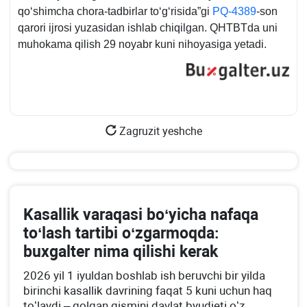
qoʻshimcha chora-tadbirlar toʻgʻrisida”gi
PQ-4389
-son
qarori ijrosi yuzasidan ishlab chiqilgan. QHTBTda uni
muhokama qilish 29 noyabr kuni nihoyasiga yetadi.
Zagruzit yeshche
Kasallik varaqasi boʻyicha nafaqa
toʻlash tartibi oʻzgarmoqda:
buхgalter nima qilishi kerak
2026 yil 1 iyuldan boshlab ish beruvchi bir yilda
birinchi kasallik davrining faqat 5 kuni uchun haq
toʻlaydi – qolgan qismini davlat byudjeti oʻz