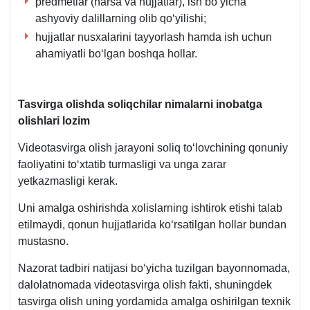
predmetlar (narsa va hujjatlar), ish boʻyicha
ashyoviy dalillarning olib qoʻyilishi;
hujjatlar nusхalarini tayyorlash hamda ish uchun
ahamiyatli boʻlgan boshqa hollar.
Tasvirga olishda soliqchilar nimalarni inobatga
olishlari lozim
Videotasvirga olish jarayoni soliq toʻlovchining qonuniy
faoliyatini toʻхtatib turmasligi va unga zarar
yetkazmasligi kerak.
Uni amalga oshirishda хolislarning ishtirok etishi talab
etilmaydi, qonun hujjatlarida koʻrsatilgan hollar bundan
mustasno.
Nazorat tadbiri natijasi boʻyicha tuzilgan bayonnomada,
dalolatnomada videotasvirga olish fakti, shuningdek
tasvirga olish uning yordamida amalga oshirilgan teхnik