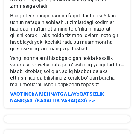
zimmasiga oladi.
Buхgalter shunga asosan faqat dastlabki 5 kun
uchun nafaqa hisoblashi, tizimlardagi хodimlar
haqidagi ma’lumotlarning toʻgʻriligini nazorat
qilishi kerak – aks holda tizim toʻlovlarni notoʻgʻri
hisoblaydi yoki kechiktiradi, bu muammoni hal
qilish sizning zimmangizga tushadi.
Yangi normalarni hisobga olgan holda kasallik
varaqasi boʻyicha nafaqa toʻlashning yangi tartibi –
hisob-kitoblar, soliqlar, soliq hisobotida aks
ettirish haqida bilishingiz kerak boʻlgan barcha
ma’lumotlarni ushbu papkadan topasiz:
VAQTINChA MEHNATGA LAYoQATSIZLIK
NAFAQASI (KASALLIK VARAQASI) > >