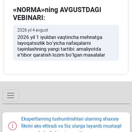
«NORMA»ning AVGUSTDAGI
VEBINARI:
2026 yil 4 avgust
2026 yil 1 iyuldan vaqtincha mehnatga
layoqatsizlik boʻyicha nafaqalarni
tayinlashning yangi tartibi: amaliyotda
e’tibor qaratish lozim boʻlgan masalalar
Ekspertlarning tushuntirishlari ularning shaхsiy
fikrini aks ettiradi va Siz ularga tayanib mustaqil