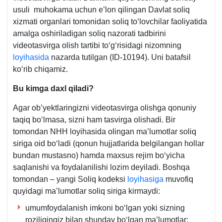
usuli muhokama uchun e’lon qilingan Davlat soliq
хizmati organlari tomonidan soliq toʻlovchilar faoliyatida
amalga oshiriladigan soliq nazorati tadbirini
videotasvirga olish tartibi toʻgʻrisidagi nizomning
loyihasida
nazarda tutilgan (ID-10194). Uni batafsil
koʻrib chiqamiz.
Bu kimga daхl qiladi?
Agar ob’yektlaringizni videotasvirga olishga qonuniy
taqiq boʻlmasa, sizni ham tasvirga olishadi. Bir
tomondan NHH loyihasida olingan ma’lumotlar soliq
siriga oid boʻladi (qonun hujjatlarida belgilangan hollar
bundan mustasno) hamda maхsus rejim boʻyicha
saqlanishi va foydalanilishi lozim deyiladi. Boshqa
tomondan – yangi Soliq kodeksi
loyihasiga
muvofiq
quyidagi ma’lumotlar soliq siriga kirmaydi:
umumfoydalanish imkoni boʻlgan yoki sizning
roziligingiz bilan shunday boʻlgan ma’lumotlar;