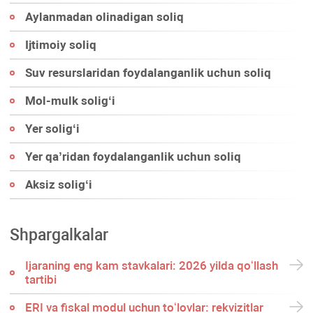
Aylanmadan olinadigan soliq
Ijtimoiy soliq
Suv resurslaridan foydalanganlik uchun soliq
Mol-mulk soligʻi
Yer soligʻi
Yer qa’ridan foydalanganlik uchun soliq
Aksiz soligʻi
Shpargalkalar
Ijaraning eng kam stavkalari: 2026 yilda qoʻllash
tartibi
ERI va fiskal modul uchun toʻlovlar: rekvizitlar