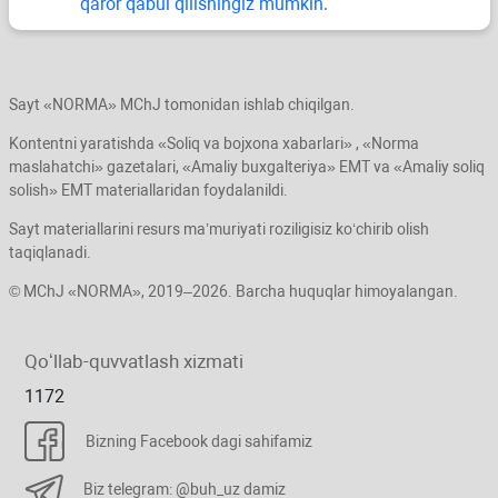
qaror qabul qilishingiz mumkin.
Sayt «NORMA» MChJ tomonidan ishlab chiqilgan.
Kontentni yaratishda «Soliq va bojхona хabarlari» , «Norma
maslahatchi» gazetalari, «Amaliy buхgalteriya» EMT va «Amaliy soliq
solish» EMT materiallaridan foydalanildi.
Sayt materiallarini resurs ma’muriyati roziligisiz koʻchirib olish
taqiqlanadi.
© MChJ «NORMA», 2019–2026. Barcha huquqlar himoyalangan.
Qoʻllab-quvvatlash хizmati
1172
Bizning Facebook dagi sahifamiz
Biz telegram: @buh_uz damiz