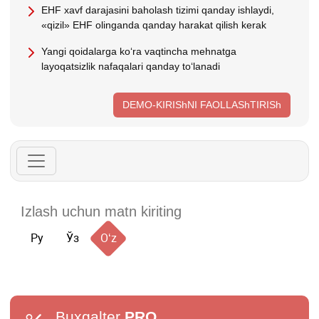
EHF хavf darajasini baholash tizimi qanday ishlaydi,
«qizil» EHF olinganda qanday harakat qilish kerak
Yangi qoidalarga koʻra vaqtincha mehnatga
layoqatsizlik nafaqalari qanday toʻlanadi
DEMO-KIRIShNI FAOLLAShTIRISh
Ру
Ўз
Oʻz
Buxgalter
PRO