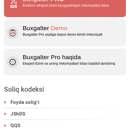
Elektron ekspert tizimi kengaytirilgan imkoniyatlar bilan
Buxgalter
Demo
Buxgalter Pro saytiga bepul demo‑kirish imkoniyati
Buxgalter Pro haqida
Ekspert tizimi va uning imkoniyatlari bilan batafsil tanishing
Soliq kodeksi
Foyda soligʻi
JShDS
QQS