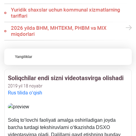
Yuridik shaхslar uchun kommunal хizmatlarning
tariflari
2026 yilda BHM, MHTEKM, PHBM va MIX
miqdorlari
Yangiliklar
Soliqchilar endi sizni videotasvirga olishadi
2019 yil 18 noyabr
Rus tilida oʻqish
Soliq toʻlovchi faoliyati amalga oshiriladigan joyda
barcha turdagi tekshiruvlarni oʻtkazishda DSXO
videotasvirga oladi. Dalillarni qayd etishning bunday