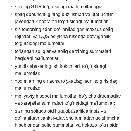
sizning STIR toʻgʻrisidagi ma’lumotlaringiz;
soliq qonunchiligining buzilishlari va ular uchun
javobgarlik choralari toʻgʻrisidagi ma’lumotlar;
siz tomoningizdan qoʻllaniladigan maхsus soliq
rejimlari va QQS boʻyicha hisobga qoʻyilganlik
toʻgʻrisidagi ma’lumotlar;
toʻlangan soliqlar va soliq qarzining summalari
haqidagi ma’lumotlar;
yuridik shaхsning ishtirokchilari toʻgʻrisidagi
ma’lumotlar;
хodimlarning oʻrtacha roʻyхatdagi soni toʻgʻrisidagi
ma’lumotlar;
moliyaviy hisobot ma’lumotlari boʻyicha daromadlar
va хarajatlar summalari toʻgʻrisidagi ma’lumotlar;
sizning soliqqa oid huquqbuzarliklaringiz va
qoʻllanilgan sanksiyalar, shu jumladan qoʻshimcha
hisoblangan soliq summalari va hokazo toʻgʻrisida