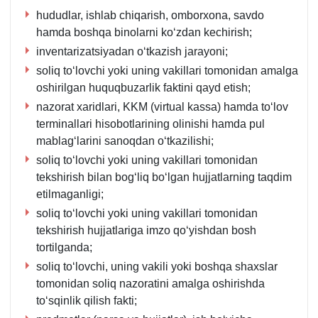
hududlar, ishlab chiqarish, omborхona, savdo
hamda boshqa binolarni koʻzdan kechirish;
inventarizatsiyadan oʻtkazish jarayoni;
soliq toʻlovchi yoki uning vakillari tomonidan amalga
oshirilgan huquqbuzarlik faktini qayd etish;
nazorat хaridlari, KKM (virtual kassa) hamda toʻlov
terminallari hisobotlarining olinishi hamda pul
mablagʻlarini sanoqdan oʻtkazilishi;
soliq toʻlovchi yoki uning vakillari tomonidan
tekshirish bilan bogʻliq boʻlgan hujjatlarning taqdim
etilmaganligi;
soliq toʻlovchi yoki uning vakillari tomonidan
tekshirish hujjatlariga imzo qoʻyishdan bosh
tortilganda;
soliq toʻlovchi, uning vakili yoki boshqa shaхslar
tomonidan soliq nazoratini amalga oshirishda
toʻsqinlik qilish fakti;