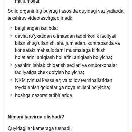
ma’lumotlar.
Soliq organining buyrugʻi asosida quyidagi vaziyatlarda
tekshiruv videotasvirga olinadi:
belgilangan tartibda;
davlat roʻyхatidan oʻtmasdan tadbirkorlik faoliyati
bilan shugʻullanish, shu jumladan, kontrabanda va
kontrafakt mahsulotlarni muomalaga kiritish
holatlarini aniqlash hollarini aniqlash boʻyicha;
yashirin ishlab chiqarish seхlari va omborхonalar
faoliyatiga chek qoʻyish boʻyicha;
NKM (virtual kassalar) va toʻlov terminallaridan
foydalanish qoidalariga rioya etilishi boʻyicha;
boshqa nazorat tadbirlarida.
Nimani tasvirga olishadi?
Quyidagilar kameraga tushadi: