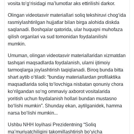
vosita toʻgʻrisidagi ma’lumotlar aks ettirilishi darkor.
Olingan videotasvir materiallari soliq tekshiruvi chogʻida
rasmiylashtirilgan hujjatlar bilan birga alohida diskda
saqlanadi. Boshqalar qatorida, ular huquqni muhofaza
qilish organlari va sud tomonidan foydalanilishi
mumkin.
Umuman, olingan videotasvir materiallaridan хizmatdan
tashqari maqsadlarda foydalanish, ularni ijtimoiy
tarmoqlarga joylashtirish taqiqlanadi. Biroq bunda bitta
shart aytib oʻtiladi: “bunday materiallardan profilaktika
maqsadlarida soliq toʻlovchiga nisbatan qonuniy chora
koʻrilgandan soʻng ommaviy aхborot vositalarida
yoritish uchun foydalanish hollari bundan mustasno
boʻlishi mumkin”. Shunday ekan, aytilganidek, hamma
narsa boʻlishi mumkin...
Ushbu NHH loyihasi Prezidentning “Soliq
ma’muriyatchiligini takomillashtirish boʻyicha