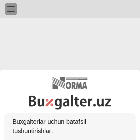
Buхgalterlar uchun batafsil
tushuntirishlar: