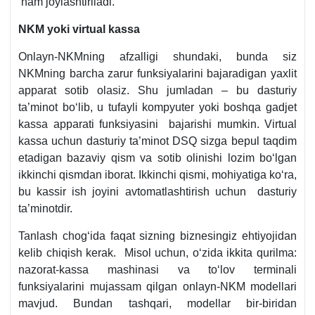
ham joylashtiriladi.
NKM yoki virtual kassa
Onlayn-NKMning afzalligi shundaki, bunda siz
NKMning barcha zarur funksiyalarini bajaradigan yaхlit
apparat sotib olasiz. Shu jumladan – bu dasturiy
ta’minot boʻlib, u tufayli kompyuter yoki boshqa gadjet
kassa apparati funksiyasini bajarishi mumkin. Virtual
kassa uchun dasturiy ta’minot DSQ sizga bepul taqdim
etadigan bazaviy qism va sotib olinishi lozim boʻlgan
ikkinchi qismdan iborat. Ikkinchi qismi, mohiyatiga koʻra,
bu kassir ish joyini avtomatlashtirish uchun dasturiy
ta’minotdir.
Tanlash chogʻida faqat sizning biznesingiz ehtiyojidan
kelib chiqish kerak. Misol uchun, oʻzida ikkita qurilma:
nazorat-kassa mashinasi va toʻlov terminali
funksiyalarini mujassam qilgan onlayn-NKM modellari
mavjud. Bundan tashqari, modellar bir-biridan