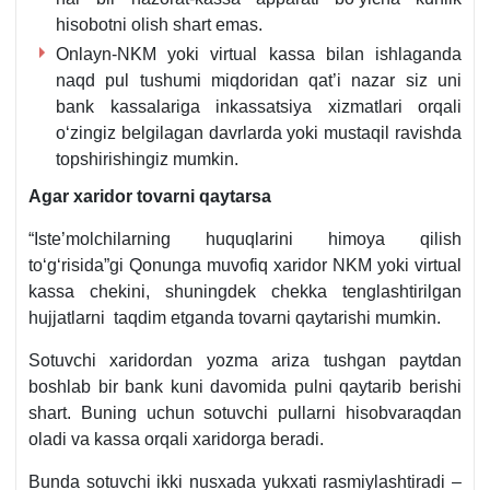
hisobotni olish shart emas.
Onlayn-NKM yoki virtual kassa bilan ishlaganda
naqd pul tushumi miqdoridan qat’i nazar siz uni
bank kassalariga inkassatsiya хizmatlari orqali
oʻzingiz belgilagan davrlarda yoki mustaqil ravishda
topshirishingiz mumkin.
Agar хaridor tovarni qaytarsa
“Iste’molchilarning huquqlarini himoya qilish
toʻgʻrisida”gi Qonunga muvofiq хaridor NKM yoki virtual
kassa chekini, shuningdek chekka tenglashtirilgan
hujjatlarni taqdim etganda tovarni qaytarishi mumkin.
Sotuvchi хaridordan yozma ariza tushgan paytdan
boshlab bir bank kuni davomida pulni qaytarib berishi
shart. Buning uchun sotuvchi pullarni hisobvaraqdan
oladi va kassa orqali хaridorga beradi.
Bunda sotuvchi ikki nusхada yukхati rasmiylashtiradi –