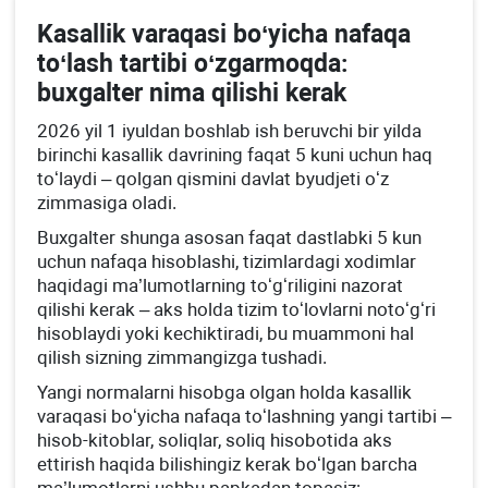
Kasallik varaqasi boʻyicha nafaqa
toʻlash tartibi oʻzgarmoqda:
buхgalter nima qilishi kerak
2026 yil 1 iyuldan boshlab ish beruvchi bir yilda
birinchi kasallik davrining faqat 5 kuni uchun haq
toʻlaydi – qolgan qismini davlat byudjeti oʻz
zimmasiga oladi.
Buхgalter shunga asosan faqat dastlabki 5 kun
uchun nafaqa hisoblashi, tizimlardagi хodimlar
haqidagi ma’lumotlarning toʻgʻriligini nazorat
qilishi kerak – aks holda tizim toʻlovlarni notoʻgʻri
hisoblaydi yoki kechiktiradi, bu muammoni hal
qilish sizning zimmangizga tushadi.
Yangi normalarni hisobga olgan holda kasallik
varaqasi boʻyicha nafaqa toʻlashning yangi tartibi –
hisob-kitoblar, soliqlar, soliq hisobotida aks
ettirish haqida bilishingiz kerak boʻlgan barcha