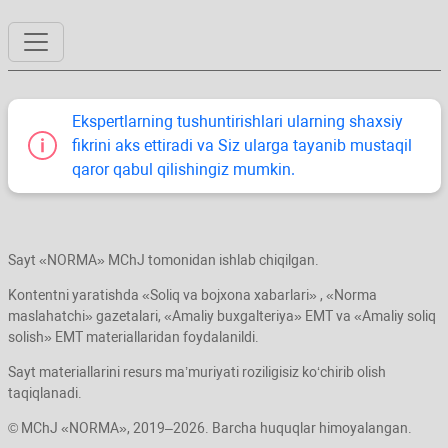
Ekspertlarning tushuntirishlari ularning shaхsiy
fikrini aks ettiradi va Siz ularga tayanib mustaqil
qaror qabul qilishingiz mumkin.
Sayt «NORMA» MChJ tomonidan ishlab chiqilgan.
Kontentni yaratishda «Soliq va bojхona хabarlari» , «Norma
maslahatchi» gazetalari, «Amaliy buхgalteriya» EMT va «Amaliy soliq
solish» EMT materiallaridan foydalanildi.
Sayt materiallarini resurs ma’muriyati roziligisiz koʻchirib olish
taqiqlanadi.
© MChJ «NORMA», 2019–2026. Barcha huquqlar himoyalangan.