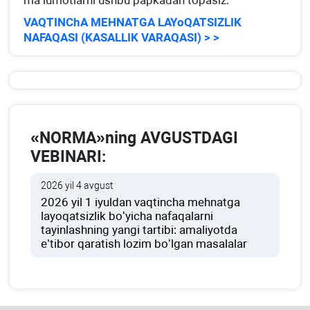
ma’lumotlarni ushbu papkadan topasiz:
VAQTINChA MEHNATGA LAYoQATSIZLIK
NAFAQASI (KASALLIK VARAQASI) > >
«NORMA»ning AVGUSTDAGI
VEBINARI:
2026 yil 4 avgust
2026 yil 1 iyuldan vaqtincha mehnatga
layoqatsizlik boʻyicha nafaqalarni
tayinlashning yangi tartibi: amaliyotda
e’tibor qaratish lozim boʻlgan masalalar