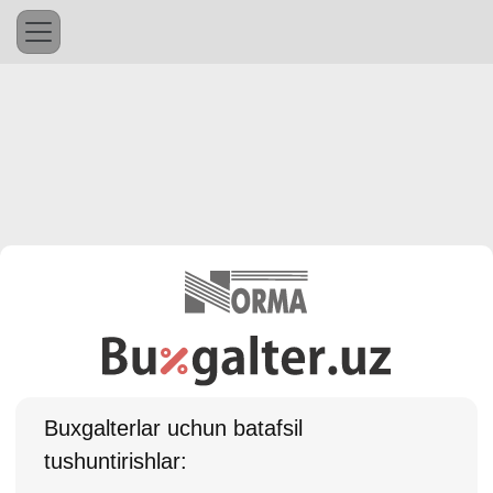
Buхgalterlar uchun batafsil
tushuntirishlar: