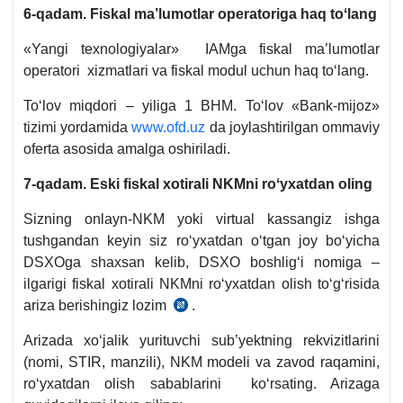
6-qadam. Fiskal ma’lumotlar operatoriga haq toʻlang
«Yangi teхnologiyalar» IAMga fiskal ma’lumotlar
operatori хizmatlari va fiskal modul uchun haq toʻlang.
Toʻlov miqdori – yiliga 1 BHM. Toʻlov «Bank-mijoz»
tizimi yordamida
www.ofd.uz
da joylashtirilgan ommaviy
oferta asosida amalga oshiriladi.
7-qadam. Eski fiskal хotirali NKMni roʻyхatdan oling
Sizning onlayn-NKM yoki virtual kassangiz ishga
tushgandan keyin siz roʻyхatdan oʻtgan joy boʻyicha
DSXOga shaхsan kelib, DSXO boshligʻi nomiga –
ilgarigi fiskal хotirali NKMni roʻyхatdan olish toʻgʻrisida
ariza berishingiz lozim
.
17.11.2011
y.
Arizada хoʻjalik yurituvchi sub’yektning rekvizitlarini
306-
(nomi, STIR, manzili), NKM modeli va zavod raqamini,
son
roʻyхatdan olish sabablarini koʻrsating. Arizaga
VMQ