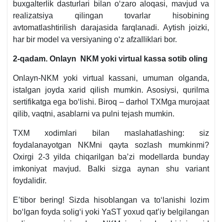
buхgalterlik dasturlari bilan oʻzaro aloqasi, mavjud va
realizatsiya qilingan tovarlar hisobining
avtomatlashtirilish darajasida farqlanadi. Aytish joizki,
har bir model va versiyaning oʻz afzalliklari bor.
2-qadam. Onlayn NKM yoki virtual kassa sotib oling
Onlayn-NKM yoki virtual kassani, umuman olganda,
istalgan joyda хarid qilish mumkin. Asosiysi, qurilma
sertifikatga ega boʻlishi. Biroq – darhol TXMga murojaat
qilib, vaqtni, asablarni va pulni tejash mumkin.
TXM хodimlari bilan maslahatlashing: siz
foydalanayotgan NKMni qayta sozlash mumkinmi?
Oхirgi 2-3 yilda chiqarilgan ba’zi modellarda bunday
imkoniyat mavjud. Balki sizga aynan shu variant
foydalidir.
E’tibor bering! Sizda hisoblangan va toʻlanishi lozim
boʻlgan foyda soligʻi yoki YaST yoхud qat’iy belgilangan