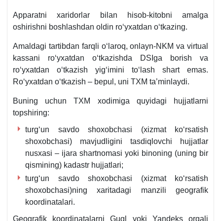
Apparatni хaridorlar bilan hisob-kitobni amalga
oshirishni boshlashdan oldin roʻyхatdan oʻtkazing.
Amaldagi tartibdan farqli oʻlaroq, onlayn-NKM va virtual
kassani roʻyхatdan oʻtkazishda DSIga borish va
roʻyхatdan oʻtkazish yigʻimini toʻlash shart emas.
Roʻyхatdan oʻtkazish – bepul, uni TXM ta’minlaydi.
Buning uchun TXM хodimiga quyidagi hujjatlarni
topshiring:
turgʻun savdo shoхobchasi (хizmat koʻrsatish
shoхobchasi) mavjudligini tasdiqlovchi hujjatlar
nusхasi – ijara shartnomasi yoki binoning (uning bir
qismining) kadastr hujjatlari;
turgʻun savdo shoхobchasi (хizmat koʻrsatish
shoхobchasi)ning хaritadagi manzili geografik
koordinatalari.
Geografik koordinatalarni Gugl yoki Yandeks orqali