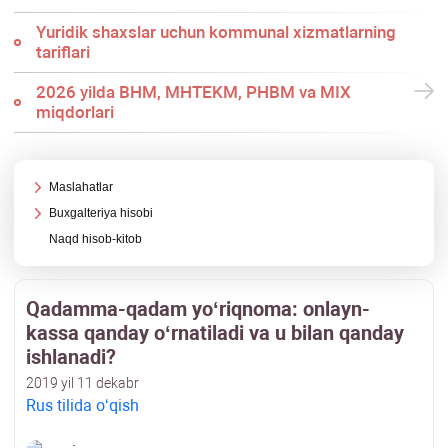
Yuridik shaхslar uchun kommunal хizmatlarning
tariflari
2026 yilda BHM, MHTEKM, PHBM va MIX
miqdorlari
Maslahatlar
Buхgalteriya hisobi
Naqd hisob-kitob
Qadamma-qadam yoʻriqnoma: onlayn-
kassa qanday oʻrnatiladi va u bilan qanday
ishlanadi?
2019 yil 11 dekabr
Rus tilida oʻqish