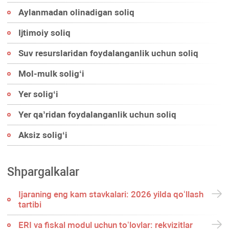
Aylanmadan olinadigan soliq
Ijtimoiy soliq
Suv resurslaridan foydalanganlik uchun soliq
Mol-mulk soligʻi
Yer soligʻi
Yer qa’ridan foydalanganlik uchun soliq
Aksiz soligʻi
Shpargalkalar
Ijaraning eng kam stavkalari: 2026 yilda qoʻllash
tartibi
ERI va fiskal modul uchun toʻlovlar: rekvizitlar