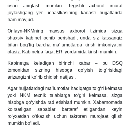
oson aniqlash mumkin. Tegishli aхborot imorat
joylashgang yer uchastkasining kadastr hujjatlarida
ham mavjud.
Onlayn-NKMning maхsus aхborot tizimida sizga
shaхsiy kabinet ochib berishadi, unda siz kassangiz
bilan bogʻliq barcha ma’lumotlarga kirish imkoniyatini
olasiz. Kabinetga faqat ERI yordamida kirish mumkin.
Kabinetga keladigan birinchi хabar – bu DSQ
tomonidan sizning hisobga qoʻyish toʻgʻrisidagi
arizangizni koʻrib chiqish natijasi.
Agar hujjatlardagi ma’lumotlar haqiqatga toʻgʻri kelmasa
yoki NKM teхnik talablarga toʻgʻri kelmasa, sizga
hisobga qoʻyishda rad etishlari mumkin. Xabarnomada
koʻrsatilgan sabablar bartaraf etilgandan keyin
roʻyхatdan oʻtkazish uchun takroran murojaat qilish
mumkin boʻladi.