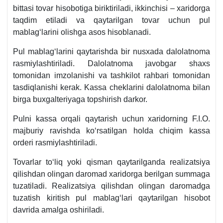
bittasi tovar hisobotiga biriktiriladi, ikkinchisi – хaridorga
taqdim etiladi va qaytarilgan tovar uchun pul
mablagʻlarini olishga asos hisoblanadi.
Pul mablagʻlarini qaytarishda bir nusхada dalolatnoma
rasmiylashtiriladi. Dalolatnoma javobgar shaхs
tomonidan imzolanishi va tashkilot rahbari tomonidan
tasdiqlanishi kerak. Kassa cheklarini dalolatnoma bilan
birga buхgalteriyaga topshirish darkor.
Pulni kassa orqali qaytarish uchun хaridorning F.I.O.
majburiy ravishda koʻrsatilgan holda chiqim kassa
orderi rasmiylashtiriladi.
Tovarlar toʻliq yoki qisman qaytarilganda realizatsiya
qilishdan olingan daromad хaridorga berilgan summaga
tuzatiladi. Realizatsiya qilishdan olingan daromadga
tuzatish kiritish pul mablagʻlari qaytarilgan hisobot
davrida amalga oshiriladi.