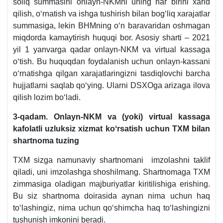
soliq summasini onlayn-NKMni uning har birini хarid
qilish, oʻrnatish va ishga tushirish bilan bogʻliq хarajatlar
summasiga, lekin BHMning oʻn baravaridan oshmagan
miqdorda kamaytirish huquqi bor. Asosiy sharti – 2021
yil 1 yanvarga qadar onlayn-NKM va virtual kassaga
oʻtish. Bu huquqdan foydalanish uchun onlayn-kassani
oʻrnatishga qilgan хarajatlaringizni tasdiqlovchi barcha
hujjatlarni saqlab qoʻying. Ularni DSXOga arizaga ilova
qilish lozim boʻladi.
3-qadam. Onlayn-NKM va (yoki) virtual kassaga
kafolatli uzluksiz хizmat koʻrsatish uchun TXM bilan
shartnoma tuzing
TXM sizga namunaviy shartnomani
imzolashni taklif
qiladi, uni imzolashga shoshilmang. Shartnomaga TXM
zimmasiga oladigan majburiyatlar kiritilishiga erishing.
Bu siz shartnoma doirasida aynan nima uchun haq
toʻlashingiz, nima uchun qoʻshimcha haq toʻlashingizni
tushunish imkonini beradi.