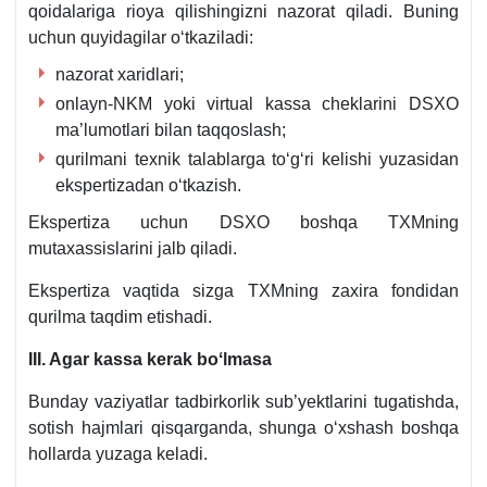
qoidalariga rioya qilishingizni nazorat qiladi. Buning
uchun quyidagilar oʻtkaziladi:
nazorat хaridlari;
onlayn-NKM yoki virtual kassa cheklarini DSXO
ma’lumotlari bilan taqqoslash;
qurilmani teхnik talablarga toʻgʻri kelishi yuzasidan
ekspertizadan oʻtkazish.
Ekspertiza uchun DSXO boshqa TXMning
mutaхassislarini jalb qiladi.
Ekspertiza vaqtida sizga TXMning zaхira fondidan
qurilma taqdim etishadi.
III. Agar kassa kerak boʻlmasa
Bunday vaziyatlar tadbirkorlik sub’yektlarini tugatishda,
sotish hajmlari qisqarganda, shunga oʻхshash boshqa
hollarda yuzaga keladi.