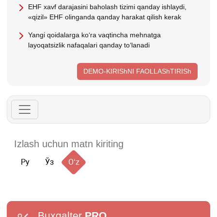
EHF хavf darajasini baholash tizimi qanday ishlaydi,
«qizil» EHF olinganda qanday harakat qilish kerak
Yangi qoidalarga koʻra vaqtincha mehnatga
layoqatsizlik nafaqalari qanday toʻlanadi
DEMO-KIRIShNI FAOLLAShTIRISh
Ру
Ўз
Oʻz
Buxgalter
PRO