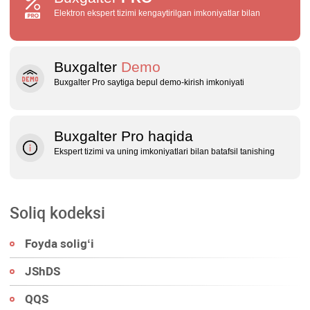
Elektron ekspert tizimi kengaytirilgan imkoniyatlar bilan
Buxgalter
Demo
Buxgalter Pro saytiga bepul demo‑kirish imkoniyati
Buxgalter Pro haqida
Ekspert tizimi va uning imkoniyatlari bilan batafsil tanishing
Soliq kodeksi
Foyda soligʻi
JShDS
QQS