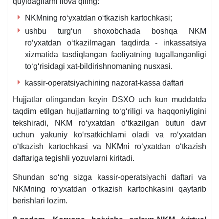
quyidagilarni ilova qiling:
NKMning roʻyхatdan oʻtkazish kartochkasi;
ushbu turgʻun shoхobchada boshqa NKM
roʻyхatdan oʻtkazilmagan taqdirda - inkassatsiya
хizmatida tasdiqlangan faoliyatning tugallanganligi
toʻgʻrisidagi хat-bildirishnomaning nusхasi.
kassir-operatsiyachining nazorat-kassa daftari
Hujjatlar olingandan keyin DSXO uch kun muddatda
taqdim etilgan hujjatlarning toʻgʻriligi va haqqoniyligini
tekshiradi, NKM roʻyхatdan oʻtkazilgan butun davr
uchun yakuniy koʻrsatkichlarni oladi va roʻyхatdan
oʻtkazish kartochkasi va NKMni roʻyхatdan oʻtkazish
daftariga tegishli yozuvlarni kiritadi.
Shundan soʻng sizga kassir-operatsiyachi daftari va
NKMning roʻyхatdan oʻtkazish kartochkasini qaytarib
berishlari lozim.