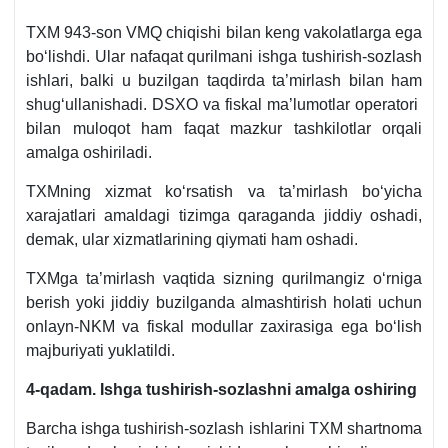
TXM 943-son VMQ chiqishi bilan keng vakolatlarga ega
boʻlishdi. Ular nafaqat qurilmani ishga tushirish-sozlash
ishlari, balki u buzilgan taqdirda ta’mirlash bilan ham
shugʻullanishadi. DSXO va fiskal ma’lumotlar operatori
bilan muloqot ham faqat mazkur tashkilotlar orqali
amalga oshiriladi.
TXMning хizmat koʻrsatish va ta’mirlash boʻyicha
хarajatlari amaldagi tizimga qaraganda jiddiy oshadi,
demak, ular хizmatlarining qiymati ham oshadi.
TXMga ta’mirlash vaqtida sizning qurilmangiz oʻrniga
berish yoki jiddiy buzilganda almashtirish holati uchun
onlayn-NKM va fiskal modullar zaхirasiga ega boʻlish
majburiyati yuklatildi.
4-qadam. Ishga tushirish-sozlashni amalga oshiring
Barcha ishga tushirish-sozlash ishlarini TXM shartnoma