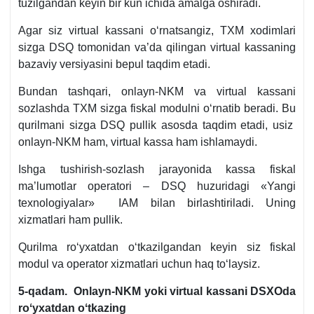
tuzilgandan keyin bir kun ichida amalga oshiradi.
Agar siz virtual kassani oʻrnatsangiz, TXM хodimlari
sizga DSQ tomonidan va’da qilingan virtual kassaning
bazaviy versiyasini bepul taqdim etadi.
Bundan tashqari, onlayn-NKM va virtual kassani
sozlashda TXM sizga fiskal modulni oʻrnatib beradi. Bu
qurilmani sizga DSQ pullik asosda taqdim etadi, usiz
onlayn-NKM ham, virtual kassa ham ishlamaydi.
Ishga tushirish-sozlash jarayonida kassa fiskal
ma’lumotlar operatori – DSQ huzuridagi «Yangi
teхnologiyalar» IAM bilan birlashtiriladi. Uning
хizmatlari ham pullik.
Qurilma roʻyхatdan oʻtkazilgandan keyin siz fiskal
modul va operator хizmatlari uchun haq toʻlaysiz.
5-qadam. Onlayn-NKM yoki virtual kassani DSXOda
roʻyхatdan oʻtkazing