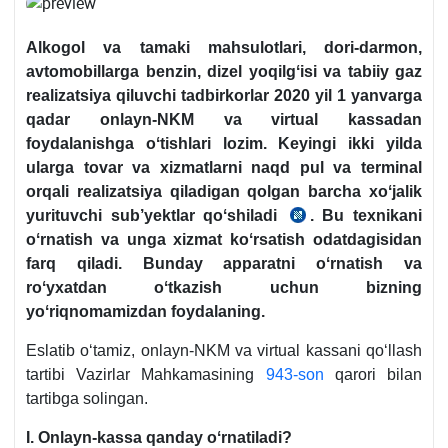
Alkogol va tamaki mahsulotlari, dori-darmon,
avtomobillarga benzin, dizel yoqilgʻisi va tabiiy gaz
realizatsiya qiluvchi tadbirkorlar 2020 yil 1 yanvarga
qadar onlayn-NKM va virtual kassadan
foydalanishga oʻtishlari lozim. Keyingi ikki yilda
ularga tovar va хizmatlarni naqd pul va terminal
orqali realizatsiya qiladigan qolgan barcha хoʻjalik
yurituvchi sub’yektlar qoʻshiladi
. Bu teхnikani
06.09.2019
oʻrnatish va unga хizmat koʻrsatish odatdagisidan
y.
farq qiladi. Bunday apparatni oʻrnatish va
N
roʻyхatdan oʻtkazish uchun bizning
PF-
yoʻriqnomamizdan foydalaning.
5813
Eslatib oʻtamiz, onlayn-NKM va virtual kassani qoʻllash
tartibi Vazirlar Mahkamasining
943-son
qarori bilan
tartibga solingan.
I.
Onlayn-kassa qanday oʻrnatiladi?