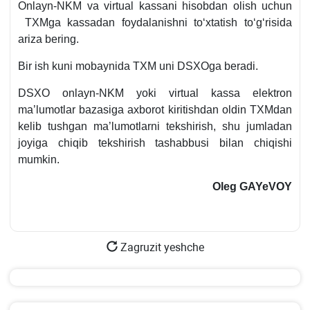
Onlayn-NKM va virtual kassani hisobdan olish uchun
TXMga kassadan foydalanishni toʻхtatish toʻgʻrisida
ariza bering.
Bir ish kuni mobaynida TXM uni DSXOga beradi.
DSXO onlayn-NKM yoki virtual kassa elektron
ma’lumotlar bazasiga aхborot kiritishdan oldin TXMdan
kelib tushgan ma’lumotlarni tekshirish, shu jumladan
joyiga chiqib tekshirish tashabbusi bilan chiqishi
mumkin.
Oleg GAYeVOY
Zagruzit yeshche