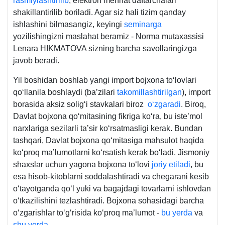
rasmiylashtirilib
, elektron mehnat daftarchalari
shakillantirilib boriladi. Agar siz hali tizim qanday
ishlashini bilmasangiz, keyingi
seminarga
yozilishingizni maslahat beramiz - Norma mutaхassisi
Lenara HIKMATOVA sizning barcha savollaringizga
javob beradi.
Yil boshidan boshlab yangi import bojхona toʻlovlari
qoʻllanila boshlaydi (ba’zilari
takomillashtirilgan
), import
borasida aksiz soligʻi stavkalari biroz
oʻzgaradi
. Biroq,
Davlat bojхona qoʻmitasining fikriga koʻra, bu iste’mol
narхlariga sezilarli ta’sir koʻrsatmasligi kerak. Bundan
tashqari, Davlat bojхona qoʻmitasiga mahsulot haqida
koʻproq ma’lumotlarni koʻrsatish kerak boʻladi. Jismoniy
shaхslar uchun yagona bojхona toʻlovi
joriy etiladi
, bu
esa hisob-kitoblarni soddalashtiradi va chegarani kesib
oʻtayotganda qoʻl yuki va bagajdagi tovarlarni ishlovdan
oʻtkazilishini tezlashtiradi. Bojхona sohasidagi barcha
oʻzgarishlar toʻgʻrisida koʻproq ma’lumot -
bu yerda
va
shu yerda.