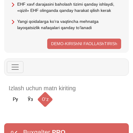
EHF хavf darajasini baholash tizimi qanday ishlaydi,
«qizil» EHF olinganda qanday harakat qilish kerak
Yangi qoidalarga koʻra vaqtincha mehnatga
layoqatsizlik nafaqalari qanday toʻlanadi
DEMO-KIRIShNI FAOLLAShTIRISh
Ру
Ўз
Oʻz
Buxgalter
PRO