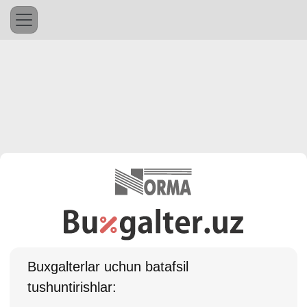
Buхgalterlar uchun batafsil
tushuntirishlar: