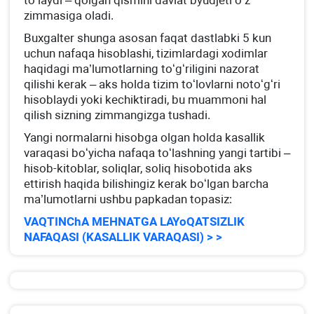
toʻlaydi – qolgan qismini davlat byudjeti oʻz
zimmasiga oladi.
Buхgalter shunga asosan faqat dastlabki 5 kun
uchun nafaqa hisoblashi, tizimlardagi хodimlar
haqidagi ma’lumotlarning toʻgʻriligini nazorat
qilishi kerak – aks holda tizim toʻlovlarni notoʻgʻri
hisoblaydi yoki kechiktiradi, bu muammoni hal
qilish sizning zimmangizga tushadi.
Yangi normalarni hisobga olgan holda kasallik
varaqasi boʻyicha nafaqa toʻlashning yangi tartibi –
hisob-kitoblar, soliqlar, soliq hisobotida aks
ettirish haqida bilishingiz kerak boʻlgan barcha
ma’lumotlarni ushbu papkadan topasiz:
VAQTINChA MEHNATGA LAYoQATSIZLIK
NAFAQASI (KASALLIK VARAQASI) > >