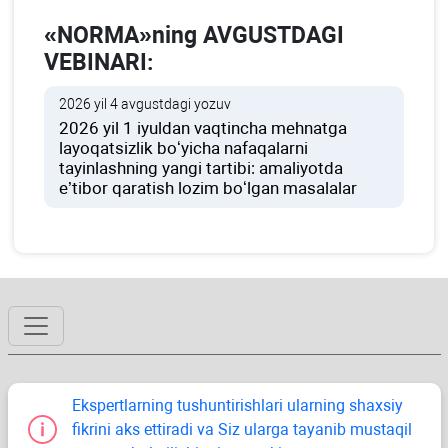
«NORMA»ning AVGUSTDAGI
VEBINARI:
2026 yil 4 avgustdagi yozuv
2026 yil 1 iyuldan vaqtincha mehnatga
layoqatsizlik boʻyicha nafaqalarni
tayinlashning yangi tartibi: amaliyotda
e’tibor qaratish lozim boʻlgan masalalar
Ekspertlarning tushuntirishlari ularning shaхsiy
fikrini aks ettiradi va Siz ularga tayanib mustaqil