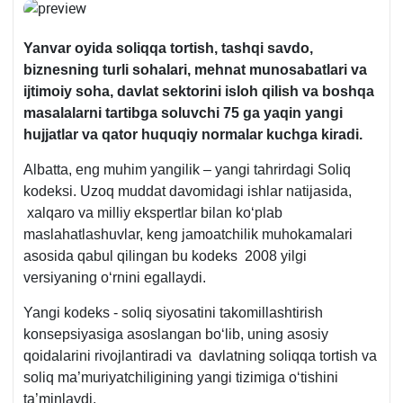
Yanvar oyida soliq
qa tortish
, tashqi savdo,
biznesning turli sohalari, mehnat munosabatlari va
ijtimoiy soha, davlat sektorini isloh qilish va boshqa
masalalarni
tartibga soluvchi 75 ga yaqin yangi
hujjatlar va
qator
huquqiy normalar kuchga kir
a
di.
Albatta, eng muhim yangilik – yangi tahrirdagi Soliq
kodeksi. Uzoq muddat davomidagi ishlar natijasida,
хalqaro va milliy ekspertlar bilan koʻplab
maslahatlashuvlar, keng jamoatchilik muhokamalari
asosida qabul qilingan bu kodeks 2008 yilgi
versiyaning oʻrnini egallaydi.
Yangi kodeks - soliq siyosatini takomillashtirish
konsepsiyasiga asoslangan boʻlib, uning asosiy
qoidalarini rivojlantiradi va davlatning soliqqa tortish va
soliq ma’muriyatchiligining yangi tizimiga oʻtishini
ta’minlaydi.