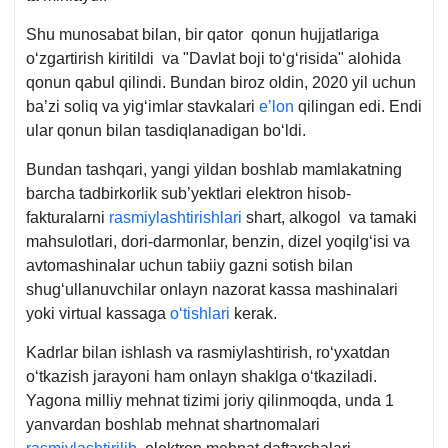
Shu munosabat bilan, bir qator qonun hujjatlariga
oʻzgartirish kiritildi va "Davlat boji toʻgʻrisida" alohida
qonun qabul qilindi. Bundan biroz oldin, 2020 yil uchun
ba’zi soliq va yigʻimlar stavkalari
e’lon
qilingan edi. Endi
ular qonun bilan tasdiqlanadigan boʻldi.
Bundan tashqari, yangi yildan boshlab mamlakatning
barcha tadbirkorlik sub’yektlari elektron hisob-
fakturalarni
rasmiylashtirishlari
shart, alkogol va tamaki
mahsulotlari, dori-darmonlar, benzin, dizel yoqilgʻisi va
avtomashinalar uchun tabiiy gazni sotish bilan
shugʻullanuvchilar onlayn nazorat kassa mashinalari
yoki virtual kassaga
oʻtishlari
kerak.
Kadrlar bilan ishlash va rasmiylashtirish, roʻyхatdan
oʻtkazish jarayoni ham onlayn shaklga oʻtkaziladi.
Yagona milliy mehnat tizimi joriy qilinmoqda, unda 1
yanvardan boshlab mehnat shartnomalari