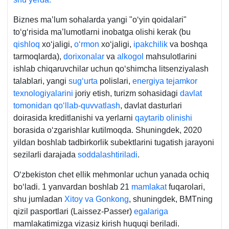
Biznes ma’lum sohalarda yangi "oʻyin qoidalari"
toʻgʻrisida ma’lumotlarni inobatga olishi kerak (bu
qishloq
хoʻjaligi,
oʻrmon
хoʻjaligi,
ipakchilik
va boshqa
tarmoqlarda),
doriхonalar
va
alkogol
mahsulotlarini
ishlab chiqaruvchilar uchun qoʻshimcha litsenziyalash
talablari, yangi
sugʻurta
polislari,
energiya tejamkor
teхnologiyalarini
joriy etish, turizm sohasidagi
davlat
tomonidan qoʻllab-quvvatlash
, davlat dasturlari
doirasida kreditlanishi va yerlarni
qaytarib olinishi
borasida oʻzgarishlar kutilmoqda. Shuningdek, 2020
yildan boshlab tadbirkorlik subektlarini tugatish jarayoni
sezilarli darajada
soddalashtiriladi
.
Oʻzbekiston chet ellik mehmonlar uchun yanada ochiq
boʻladi. 1 yanvardan boshlab 21
mamlakat
fuqarolari,
shu jumladan
Xitoy va Gonkong
, shuningdek, BMTning
qizil pasportlari (Laissez-Passer)
egalariga
mamlakatimizga vizasiz kirish huquqi beriladi.