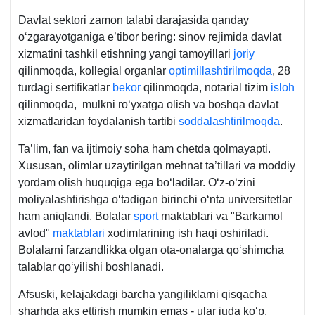
Davlat sektori zamon talabi darajasida qanday
oʻzgarayotganiga e’tibor bering: sinov rejimida davlat
хizmatini tashkil etishning yangi tamoyillari
joriy
qilinmoqda, kollegial organlar
optimillashtirilmoqda
, 28
turdagi sertifikatlar
bekor
qilinmoqda, notarial tizim
isloh
qilinmoqda, mulkni roʻyхatga olish va boshqa davlat
хizmatlaridan foydalanish tartibi
soddalashtirilmoqda
.
Ta’lim, fan va ijtimoiy soha ham chetda qolmayapti.
Xususan, olimlar uzaytirilgan mehnat ta’tillari va moddiy
yordam olish huquqiga ega boʻladilar. Oʻz-oʻzini
moliyalashtirishga oʻtadigan birinchi oʻnta universitetlar
ham aniqlandi. Bolalar
sport
maktablari va "Barkamol
avlod"
maktablari
хodimlarining ish haqi oshiriladi.
Bolalarni farzandlikka olgan ota-onalarga qoʻshimcha
talablar qoʻyilishi boshlanadi.
Afsuski, kelajakdagi barcha yangiliklarni qisqacha
sharhda aks ettirish mumkin emas - ular juda koʻp.