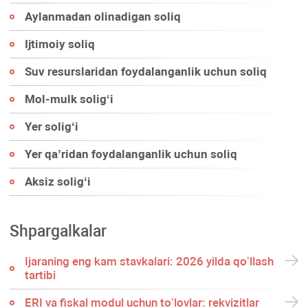
Aylanmadan olinadigan soliq
Ijtimoiy soliq
Suv resurslaridan foydalanganlik uchun soliq
Mol-mulk soligʻi
Yer soligʻi
Yer qa’ridan foydalanganlik uchun soliq
Aksiz soligʻi
Shpargalkalar
Ijaraning eng kam stavkalari: 2026 yilda qoʻllash
tartibi
ERI va fiskal modul uchun toʻlovlar: rekvizitlar