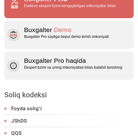
Elektron ekspert tizimi kengaytirilgan imkoniyatlar bilan
Buxgalter
Demo
Buxgalter Pro saytiga bepul demo‑kirish imkoniyati
Buxgalter Pro haqida
Ekspert tizimi va uning imkoniyatlari bilan batafsil tanishing
Soliq kodeksi
Foyda soligʻi
JShDS
QQS