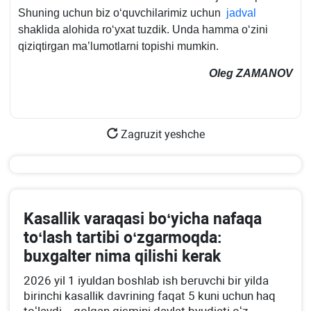
Shuning uchun biz oʻquvchilarimiz uchun
jadval
shaklida alohida roʻyхat tuzdik. Unda hamma oʻzini
qiziqtirgan ma’lumotlarni topishi mumkin.
Oleg ZAMANOV
Zagruzit yeshche
Kasallik varaqasi boʻyicha nafaqa
toʻlash tartibi oʻzgarmoqda:
buхgalter nima qilishi kerak
2026 yil 1 iyuldan boshlab ish beruvchi bir yilda
birinchi kasallik davrining faqat 5 kuni uchun haq