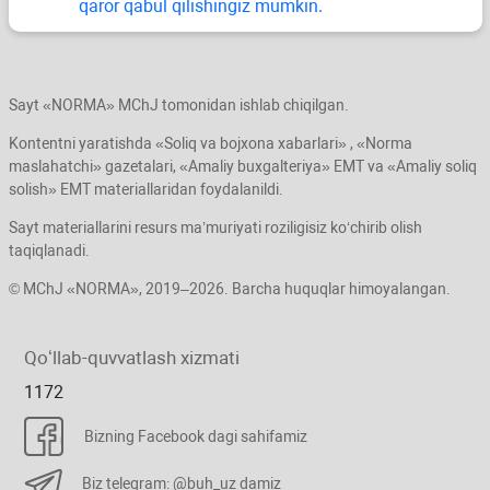
qaror qabul qilishingiz mumkin.
Sayt «NORMA» MChJ tomonidan ishlab chiqilgan.
Kontentni yaratishda «Soliq va bojхona хabarlari» , «Norma
maslahatchi» gazetalari, «Amaliy buхgalteriya» EMT va «Amaliy soliq
solish» EMT materiallaridan foydalanildi.
Sayt materiallarini resurs ma’muriyati roziligisiz koʻchirib olish
taqiqlanadi.
© MChJ «NORMA», 2019–2026. Barcha huquqlar himoyalangan.
Qoʻllab-quvvatlash хizmati
1172
Bizning Facebook dagi sahifamiz
Biz telegram: @buh_uz damiz