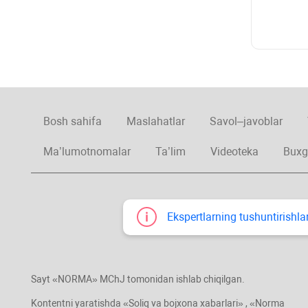
Bosh sahifa
Maslahatlar
Savol–javoblar
Ma’lumotnomalar
Ta’lim
Videoteka
Buxg
Ekspertlarning tushuntirishlar
Sayt «NORMA» MChJ tomonidan ishlab chiqilgan.
Kontentni yaratishda «Soliq va bojхona хabarlari» , «Norma