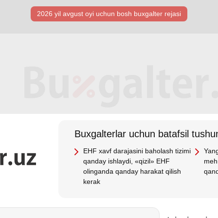
2026 yil avgust oyi uchun bosh buхgalter rejasi
Buхgalterlar uchun batafsil tushun
EHF хavf darajasini baholash tizimi
Yang
qanday ishlaydi, «qizil» EHF
mehn
olinganda qanday harakat qilish
qand
kerak