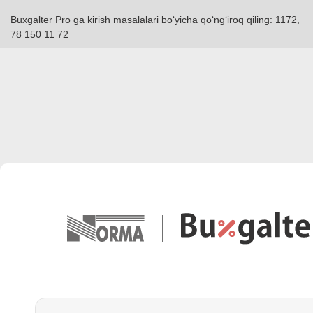
Buxgalter Pro ga kirish masalalari boʻyicha qoʻngʻiroq qiling: 1172,
78 150 11 72