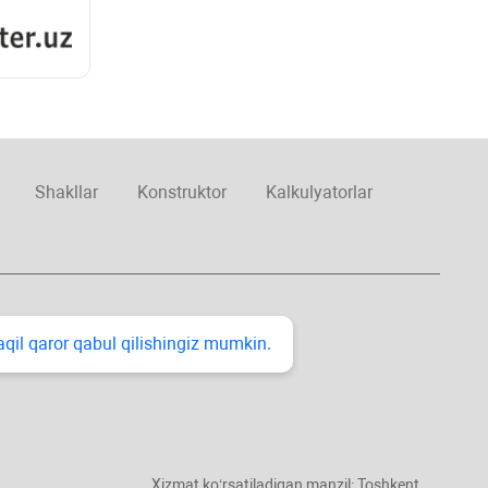
Shakllar
Konstruktor
Kalkulyatorlar
taqil qaror qabul qilishingiz mumkin.
Xizmat koʻrsatiladigan manzil: Toshkent,