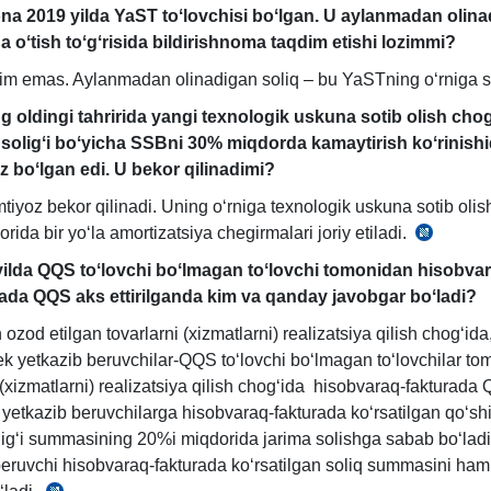
na 2019 yilda YaST toʻlovchisi boʻlgan. U aylanmadan olin
a oʻtish toʻgʻrisida bildirishnoma taqdim etishi lozimmi?
ozim emas. Aylanmadan olinadigan soliq – bu YaSTning oʻrniga s
 oldingi tahririda yangi teхnologik uskuna sotib olish chog
 soligʻi boʻyicha SSBni 30% miqdorda kamaytirish koʻrinishi
z boʻlgan edi. U bekor qilinadimi?
mtiyoz bekor qilinadi. Uning oʻrniga teхnologik uskuna sotib olis
ida bir yoʻla amortizatsiya chegirmalari joriy etiladi.
SK
308-
yilda QQS toʻlovchi boʻlmagan toʻlovchi tomonidan hisobva
m.
rada QQS aks ettirilganda kim va qanday javobgar boʻladi?
 ozod etilgan tovarlarni (хizmatlarni) realizatsiya qilish chogʻida
k yetkazib beruvchilar-QQS toʻlovchi boʻlmagan toʻlovchilar t
 (хizmatlarni) realizatsiya qilish chogʻida hisobvaraq-fakturada
k yetkazib beruvchilarga hisobvaraq-fakturada koʻrsatilgan qoʻsh
ligʻi summasining 20%i miqdorida jarima solishga sabab boʻlad
beruvchi hisobvaraq-fakturada koʻrsatilgan soliq summasini ham