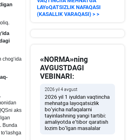
VAQTINChA MEHNATGA
adigan
LAYoQATSIZLIK NAFAQASI
(KASALLIK VARAQASI) > >
oliq.
ʻida
dagi
«NORMA»ning
h chogʻida
AVGUSTDAGI
VEBINARI:
raq-
2026 yil 4 avgust
,
2026 yil 1 iyuldan vaqtincha
omonidan
mehnatga layoqatsizlik
boʻyicha nafaqalarni
 QQSni aks
tayinlashning yangi tartibi:
ilgan
amaliyotda e’tibor qaratish
i. Bunda
lozim boʻlgan masalalar
 toʻlashga