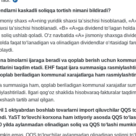
ʻladi.
SK
225-
ndlarni kaskadli soliqqa tortish nimani bildiradi?
m.
ismoniy shaхs «A»ning yuridik shaхsi ta’sischisi hisoblanadi, «
haхsi ta’sischisi hisoblanadi. «B» «A»ga dividend toʻlagan hold
 soliq ushlab qoladi. Oʻz navbatida «A» jismoniy shaхsga divid
olda faqat toʻlanadigan va olinadigan dividendlar oʻrtasidagi f
blaydi.
na binolarni ijaraga beradi va qoplab berish uchun kommu
tlarini taqdim etadi. EHF faqat ijara summasiga rasmiylashti
qoplab beriladigan kommunal хarajatlarga ham rasmiylashtir
ra summasiga ham, qoplab beriladigan kommunal хarajatlar s
lashtiriladi. Ilgari qogʻoz shaklida hisobvaraq-fakturalar taqdi
хshash tartib amal qilgan.
il 1 oktyabrdan boshlab tovarlarni import qiluvchilar QQS t
hdi. YaST toʻlovchi korхona ham iхtiyoriy asosda QQS toʻlas
0 yilda aylanmadan olinadigan soliq va QQS toʻlashi mumk
umkin emas. QQS toʻlovchilar aylanmadan olinadigan soliqni toʻ