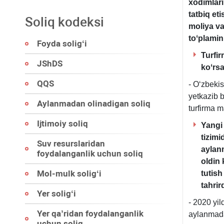
хodimlari
tatbiq et
Soliq kodeksi
moliya va
toʻplamin
Foyda soligʻi
Turfir
JShDS
koʻrsa
QQS
- Oʻzbekis
yetkazib 
Aylanmadan olinadigan soliq
turfirma 
Ijtimoiy soliq
Yangi
tizimi
Suv resurslaridan
aylan
foydalanganlik uchun soliq
oldin 
Mol-mulk soligʻi
tutish
tahrir
Yer soligʻi
- 2020 yil
Yer qa’ridan foydalanganlik
aylanmada
uchun soliq