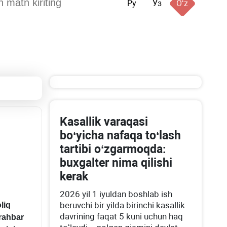
Ру
Ўз
Oʻz
Kasallik varaqasi
boʻyicha nafaqa toʻlash
tartibi oʻzgarmoqda:
buхgalter nima qilishi
kerak
2026 yil 1 iyuldan boshlab ish
beruvchi bir yilda birinchi kasallik
liq
davrining faqat 5 kuni uchun haq
 rahbar