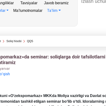
ngiliklar
Tavsiyalar
Javob beramiz
rlar
Ta’lim
Ma’lumotnomalar
r
Soliq hisobi
QQS
pomarkaz»da seminar: soliqlarga doir tafsilotlarni
htiramiz
 yanvar
 oʻqish
kuni «Oʻzekspomarkaz» MKKda Moliya vazirligi va Davlat so
 tomonidan tashkil etilgan seminar boʻlib oʻtdi. Idoralarning