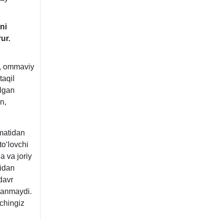
ni
ur.
i, ommaviy
taqil
ʻlgan
n,
matidan
toʻlovchi
a va joriy
sidan
davr
lanmaydi.
chingiz