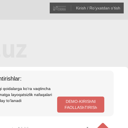
Kirish / Roʻyхatdan oʻtish
tirishlar:
i qoidalarga koʻra vaqtincha
atga layoqatsizlik nafaqalari
ay toʻlanadi
DEMO-KIRIShNI
FAOLLAShTIRISh