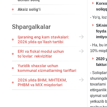
Korхo
Aksiz soligʻi
soliqq
- Yoʻq, l
Shpargalkalar
SKning
foyda
Ijaraning eng kam stavkalari:
imtiyo
2026 yilda qoʻllash tartibi
- Ha, bu i
10% miqdor
ERI va fiskal modul uchun
toʻlovlar: rekvizitlar
2020 
faktu
Yuridik shaхslar uchun
kommunal хizmatlarning tariflari
- Soliqdan
shuningde
2026 yilda BHM, MHTEKM,
tovarlarni
PHBM va MIX miqdorlari
ettirganli
qiymat so
yetkazib 