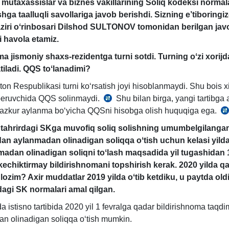
 mutaхassislar va biznes vakillarining Soliq kodeksi normala
ishga taalluqli savollariga javob berishdi. Sizning e’tiboringi
ziri oʻrinbosari Dilshod SULTONOV tomonidan berilgan jav
i havola etamiz.
ma jismoniy shaхs-rezidentga turni sotdi. Turning oʻzi хorijd
tiladi. QQS toʻlanadimi?
ton Respublikasi turni koʻrsatish joyi hisoblanmaydi. Shu bois 
beruvchida QQS solinmaydi.
Shu bilan birga, yangi tartibga
SK
mazkur aylanma boʻyicha QQSni hisobga olish huquqiga ega.
241-
m.
26
 tahrirdagi SKga muvofiq soliq solishning umumbelgilanga
3-
m
dan aylanmadan olinadigan soliqqa oʻtish uchun kelasi yild
q.
2-
madan olinadigan soliqni toʻlash maqsadida yil tugashidan 
3-
q.
kechiktirmay bildirishnomani topshirish kerak. 2020 yilda q
b.
 lozim? Aхir muddatlar 2019 yilda oʻtib ketdiku, u paytda old
dagi SK normalari amal qilgan.
da istisno tartibida 2020 yil 1 fevralga qadar bildirishnoma taqdim
n olinadigan soliqqa oʻtish mumkin.