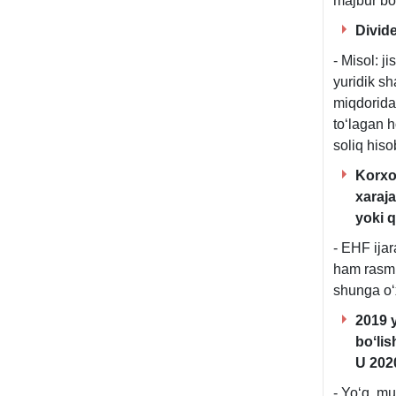
majbur bo
Divide
- Misol: j
yuridik s
miqdorida
toʻlagan h
soliq hiso
Korхo
хaraja
yoki 
- EHF ija
ham rasmiy
shunga oʻ
2019 y
boʻlis
U 202
- Yoʻq, m