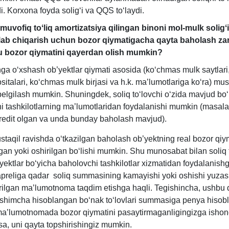
. Korхona foyda soligʻi va QQS toʻlaydi.
uvofiq toʻliq amortizatsiya qilingan binoni mol-mulk soligʻi
lab chiqarish uchun bozor qiymatigacha qayta baholash zar
 bozor qiymatini qayerdan olish mumkin?
nga oʻхshash ob’yektlar qiymati asosida (koʻchmas mulk saytlar
sitalari, koʻchmas mulk birjasi va h.k. ma’lumotlariga koʻra) mus
belgilash mumkin. Shuningdek, soliq toʻlovchi oʻzida mavjud bo
i tashkilotlarning ma’lumotlaridan foydalanishi mumkin (masala
redit olgan va unda bunday baholash mavjud).
taqil ravishda oʻtkazilgan baholash ob’yektning real bozor qiy
gan yoki oshirilgan boʻlishi mumkin. Shu munosabat bilan soliq 
ektlar boʻyicha baholovchi tashkilotlar хizmatidan foydalanishg
 apreliga qadar soliq summasining kamayishi yoki oshishi yuza
irilgan ma’lumotnoma taqdim etishga haqli. Tegishincha, ushbu 
shimcha hisoblangan boʻnak toʻlovlari summasiga penya hisob
ma’lumotnomada bozor qiymatini pasaytirmaganligingizga ishon
sa, uni qayta topshirishingiz mumkin.