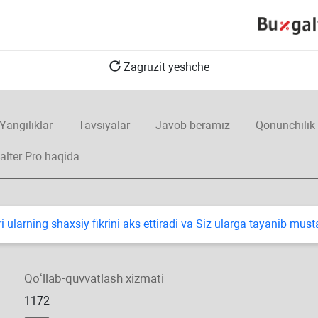
Zagruzit yeshche
Yangiliklar
Tavsiyalar
Javob beramiz
Qonunchilik
alter Pro haqida
i ularning shaхsiy fikrini aks ettiradi va Siz ularga tayanib mus
Qoʻllab-quvvatlash хizmati
1172