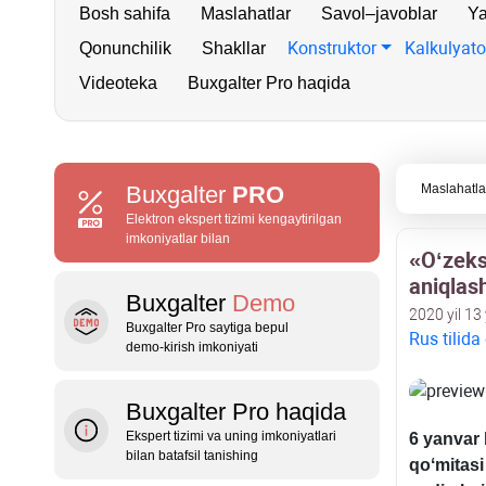
Bosh sahifa
Maslahatlar
Savol–javoblar
Ya
Konstruktor
Kalkulyato
Qonunchilik
Shakllar
Videoteka
Buxgalter Pro haqida
Buxgalter
PRO
Maslahatla
Elektron ekspert tizimi kengaytirilgan
imkoniyatlar bilan
«Oʻzeks
aniqlas
Buxgalter
Demo
2020 yil 13
Buxgalter Pro saytiga bepul
Rus tilida
demo‑kirish imkoniyati
Buxgalter Pro haqida
Ekspert tizimi va uning imkoniyatlari
6 yanvar 
bilan batafsil tanishing
qoʻmitasi