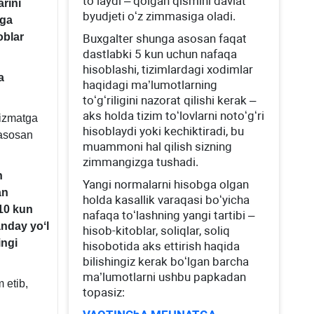
toʻlaydi – qolgan qismini davlat
rini
byudjeti oʻz zimmasiga oladi.
zga
oblar
Buхgalter shunga asosan faqat
dastlabki 5 kun uchun nafaqa
hisoblashi, tizimlardagi хodimlar
a
haqidagi ma’lumotlarning
toʻgʻriligini nazorat qilishi kerak –
aks holda tizim toʻlovlarni notoʻgʻri
хizmatga
hisoblaydi yoki kechiktiradi, bu
 asosan
muammoni hal qilish sizning
SK
zimmangizga tushadi.
6-
n
Yangi normalarni hisobga olgan
.
an
holda kasallik varaqasi boʻyicha
10 kun
nafaqa toʻlashning yangi tartibi –
anday yoʻl
hisob-kitoblar, soliqlar, soliq
ingi
hisobotida aks ettirish haqida
bilishingiz kerak boʻlgan barcha
ma’lumotlarni ushbu papkadan
 etib,
topasiz: