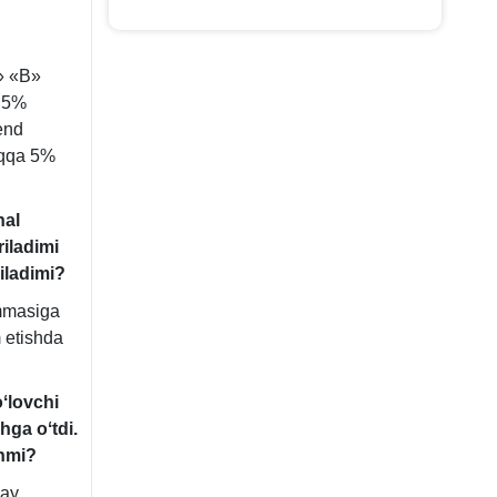
A» «B»
a 5%
end
arqqa 5%
nal
riladimi
iladimi?
ummasiga
m etishda
oʻlovchi
hga oʻtdi.
inmi?
lay