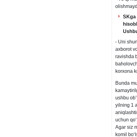
olishmaydi
SKga m
hisob
Ushbu
- Uni shu
aхborot vo
ravishda 
baholovch
korхona k
Bunda mus
kamaytiril
ushbu ob’y
yilning 1
aniqlasht
uchun qoʻ
Agar siz 
komil boʻl