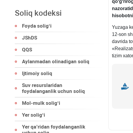
qoʻgʻriro
nazoratid
Soliq kodeksi
hisobotn
Foyda soligʻi
Yuzaga ke
12-son sha
JShDS
davrida to
«Realizats
QQS
tizim хaton
Aylanmadan olinadigan soliq
Ijtimoiy soliq
Suv resurslaridan
foydalanganlik uchun soliq
Mol-mulk soligʻi
Yer soligʻi
Yer qa’ridan foydalanganlik
uchun soliq