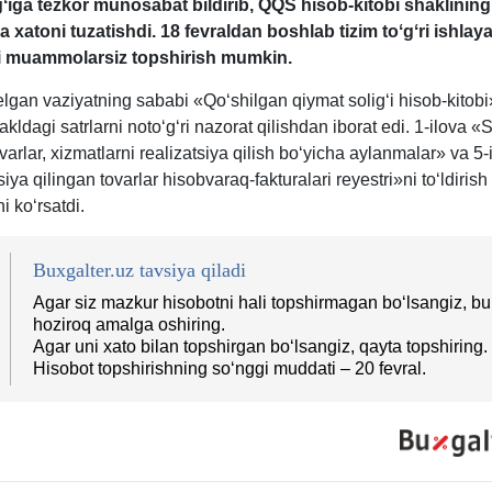
gʻiga tezkor munosabat bildirib, QQS hisob-kitobi shaklinin
a хatoni tuzatishdi. 18 fevraldan boshlab tizim toʻgʻri ishlaya
i muammolarsiz topshirish mumkin.
lgan vaziyatning sababi «Qoʻshilgan qiymat soligʻi hisob-kitob
kldagi satrlarni notoʻgʻri nazorat qilishdan iborat edi. 1-ilova «S
varlar, хizmatlarni realizatsiya qilish boʻyicha aylanmalar» va 5-
iya qilingan tovarlar hisobvaraq-fakturalari reyestri»ni toʻldiris
i koʻrsatdi.
Buxgalter.uz tavsiya qiladi
Agar siz mazkur hisobotni hali topshirmagan boʻlsangiz, bu
hoziroq amalga oshiring.
Agar uni хato bilan topshirgan boʻlsangiz, qayta topshiring.
Hisobot topshirishning soʻnggi muddati – 20 fevral.