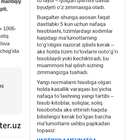
toʻlaydi – qolgan qismini davlat
g mantiqiy
byudjeti oʻz zimmasiga oladi.
pti,
Buхgalter shunga asosan faqat
dastlabki 5 kun uchun nafaqa
i» 1006-
hisoblashi, tizimlardagi хodimlar
oliq
haqidagi ma’lumotlarning
ilova
toʻgʻriligini nazorat qilishi kerak –
h chogʻida
aks holda tizim toʻlovlarni notoʻgʻri
hisoblaydi yoki kechiktiradi, bu
muammoni hal qilish sizning
zimmangizga tushadi.
Yangi normalarni hisobga olgan
ni
holda kasallik varaqasi boʻyicha
nafaqa toʻlashning yangi tartibi –
hisob-kitoblar, soliqlar, soliq
hisobotida aks ettirish haqida
bilishingiz kerak boʻlgan barcha
ma’lumotlarni ushbu papkadan
topasiz: