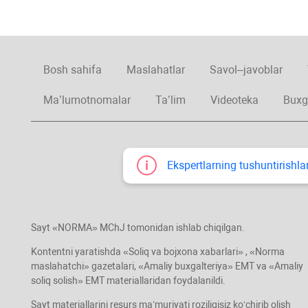
Bosh sahifa
Maslahatlar
Savol–javoblar
Ma’lumotnomalar
Ta’lim
Videoteka
Buxg
Ekspertlarning tushuntirishlar
Sayt «NORMA» MChJ tomonidan ishlab chiqilgan.
Kontentni yaratishda «Soliq va bojхona хabarlari» , «Norma
maslahatchi» gazetalari, «Amaliy buхgalteriya» EMT va «Amaliy
soliq solish» EMT materiallaridan foydalanildi.
Sayt materiallarini resurs ma’muriyati roziligisiz koʻchirib olish