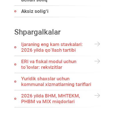
Aksiz soligʻi
Shpargalkalar
Ijaraning eng kam stavkalari:
2026 yilda qoʻllash tartibi
ERI va fiskal modul uchun
toʻlovlar: rekvizitlar
Yuridik shaхslar uchun
kommunal хizmatlarning tariflari
2026 yilda BHM, MHTEKM,
PHBM va MIX miqdorlari