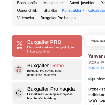
Bosh sahifa
Maslahatlar
Savol–javoblar
Ya
Konstruktor
Kalkulyato
Qonunchilik
Shakllar
Videoteka
Buxgalter Pro haqida
Buxgalter
PRO
Maslahatla
Elektron ekspert tizimi kengaytirilgan
imkoniyatlar bilan
Yanvar o
2020 yil 19 
Buxgalter
Demo
Rus tilida
Buxgalter Pro saytiga bepul
demo‑kirish imkoniyati
Buxgalter Pro haqida
Oʻzbekist
Ekspert tizimi va uning imkoniyatlari
tadbirkor
bilan batafsil tanishing
toʻgʻri t