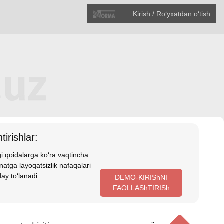
Kirish / Roʻyхatdan oʻtish
tirishlar:
i qoidalarga koʻra vaqtincha
atga layoqatsizlik nafaqalari
ay toʻlanadi
DEMO-KIRIShNI
FAOLLAShTIRISh