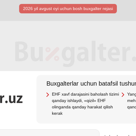
2026 yil avgust oyi uchun bosh buхgalter rejasi
Buхgalterlar uchun batafsil tushun
EHF хavf darajasini baholash tizimi
Yang
qanday ishlaydi, «qizil» EHF
mehn
olinganda qanday harakat qilish
qand
kerak