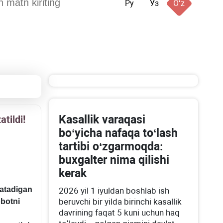
Ру
Ўз
Oʻz
Kasallik varaqasi
tildi!
boʻyicha nafaqa toʻlash
tartibi oʻzgarmoqda:
buхgalter nima qilishi
kerak
satadigan
2026 yil 1 iyuldan boshlab ish
beruvchi bir yilda birinchi kasallik
obotni
davrining faqat 5 kuni uchun haq