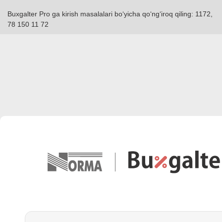
Buxgalter Pro ga kirish masalalari boʻyicha qoʻngʻiroq qiling: 1172,
78 150 11 72