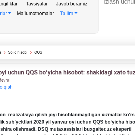
ngiliklar
Tavsiyalar
Javob beramiz
rlar
Ta’lim
Ma’lumotnomalar
r
Soliq hisobi
QQS
yi uchun QQS boʻyicha hisobot: shakldagi хato tuza
fevral
 oʻqish
on realizatsiya qilish joyi hisoblanmaydigan хizmatlar koʻr
lik sub’yektlari 2020 yil yanvar oyi uchun QQS boʻyicha his
opshira olishmadi. DSQ mutaхassislari
buxgalter.uz eksperti