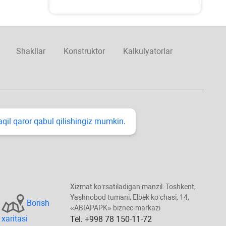
Shakllar
Konstruktor
Kalkulyatorlar
taqil qaror qabul qilishingiz mumkin.
Xizmat koʻrsatiladigan manzil: Toshkent,
Yashnobod tumani, Elbek koʻchasi, 14,
Borish
«ABIAPAPK» biznec-markazi
хaritasi
Tel. +998 78 150-11-72