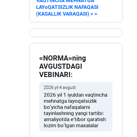
VAQTINChA MEHNATGA
LAYoQATSIZLIK NAFAQASI
(KASALLIK VARAQASI) > >
«NORMA»ning
AVGUSTDAGI
VEBINARI:
2026 yil 4 avgust
2026 yil 1 iyuldan vaqtincha
mehnatga layoqatsizlik
boʻyicha nafaqalarni
tayinlashning yangi tartibi:
amaliyotda e’tibor qaratish
lozim boʻlgan masalalar