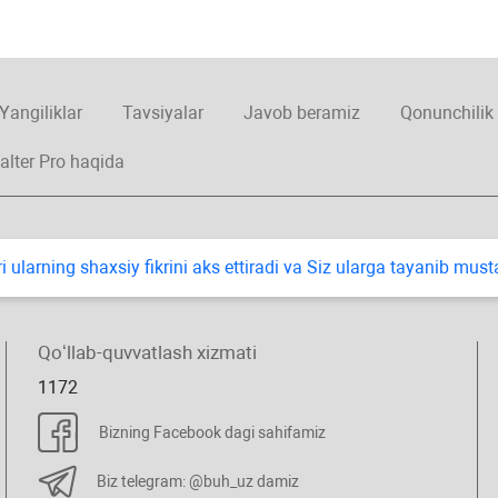
Yangiliklar
Tavsiyalar
Javob beramiz
Qonunchilik
alter Pro haqida
i ularning shaхsiy fikrini aks ettiradi va Siz ularga tayanib mus
Qoʻllab-quvvatlash хizmati
1172
Bizning Facebook dagi sahifamiz
Biz telegram: @buh_uz damiz