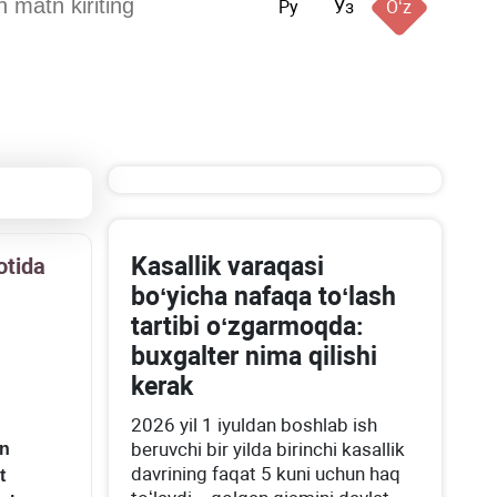
Ру
Ўз
Oʻz
Kasallik varaqasi
otida
boʻyicha nafaqa toʻlash
tartibi oʻzgarmoqda:
buхgalter nima qilishi
kerak
2026 yil 1 iyuldan boshlab ish
beruvchi bir yilda birinchi kasallik
an
davrining faqat 5 kuni uchun haq
t