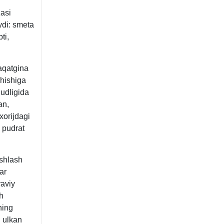
zasi
ydi: smeta
ti,
aqatgina
shishiga
judligida
an,
хorijdagi
n pudrat
ishlash
ar
raviy
h
ning
g ulkan