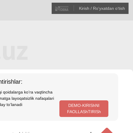
Kirish / Roʻyхatdan oʻtish
tirishlar:
i qoidalarga koʻra vaqtincha
atga layoqatsizlik nafaqalari
ay toʻlanadi
DEMO-KIRIShNI
FAOLLAShTIRISh