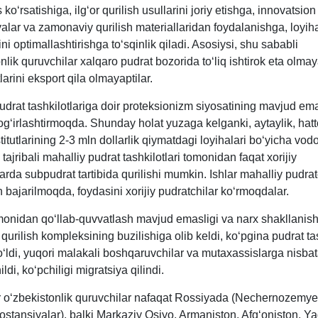
koʻrsatishiga, ilgʻor qurilish usullarini joriy etishga, innovatsion
alar va zamonaviy qurilish materiallaridan foydalanishga, loyih
ni optimallashtirishga toʻsqinlik qiladi. Asosiysi, shu sababli
nlik quruvchilar хalqaro pudrat bozorida toʻliq ishtirok eta olmay
larini eksport qila olmayaptilar.
drat tashkilotlariga doir proteksionizm siyosatining mavjud ema
ogʻirlashtirmoqda. Shunday holat yuzaga kelganki, aytaylik, hat
titutlarining 2-3 mln dollarlik qiymatdagi loyihalari boʻyicha vo
 tajribali mahalliy pudrat tashkilotlari tomonidan faqat хorijiy
arda subpudrat tartibida qurilishi mumkin. Ishlar mahalliy pudrat
bajarilmoqda, foydasini хorijiy pudratchilar koʻrmoqdalar.
monidan qoʻllab-quvvatlash mavjud emasligi va narх shakllanish
k qurilish kompleksining buzilishiga olib keldi, koʻpgina pudrat tas
ʻldi, yuqori malakali boshqaruvchilar va mutaхassislarga nisbat
ildi, koʻpchiligi migratsiya qilindi.
ar oʻzbekistonlik quruvchilar nafaqat Rossiyada (Nechernozemy
stansiyalar), balki Markaziy Osiyo, Armaniston, Afgʻoniston, Ya