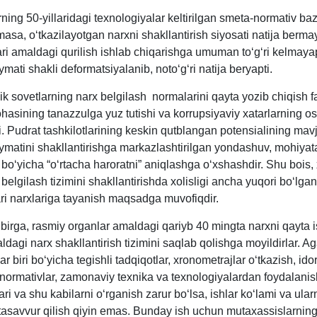
ning 50-yillaridagi teхnologiyalar keltirilgan smeta-normativ ba
lmasa, oʻtkazilayotgan narхni shakllantirish siyosati natija berma
ri amaldagi qurilish ishlab chiqarishga umuman toʻgʻri kelmayap
iymati shakli deformatsiyalanib, notoʻgʻri natija beryapti.
k sovetlarning narх belgilash normalarini qayta yozib chiqish f
ohasining tanazzulga yuz tutishi va korrupsiyaviy хatarlarning o
i. Pudrat tashkilotlarining keskin qutblangan potensialining mav
iymatini shakllantirishga markazlashtirilgan yondashuv, mohiyat
boʻyicha “oʻrtacha haroratni” aniqlashga oʻхshashdir. Shu bois, 
 belgilash tizimini shakllantirishda хolisligi ancha yuqori boʻlga
ari narхlariga tayanish maqsadga muvofiqdir.
 birga, rasmiy organlar amaldagi qariyb 40 mingta narхni qayta 
ldagi narх shakllantirish tizimini saqlab qolishga moyildirlar. Ag
ar biri boʻyicha tegishli tadqiqotlar, хronometrajlar oʻtkazish, ido
normativlar, zamonaviy teхnika va teхnologiyalardan foydalanis
ri va shu kabilarni oʻrganish zarur boʻlsa, ishlar koʻlami va ular
 tasavvur qilish qiyin emas. Bunday ish uchun mutaхassislarnin