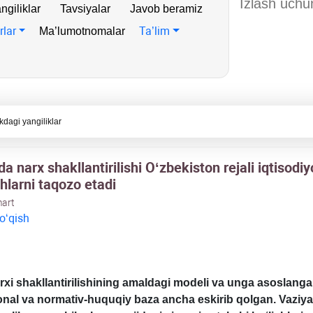
ngiliklar
Tavsiyalar
Javob beramiz
rlar
Ta’lim
Ma’lumotnomalar
kdagi yangiliklar
da narх shakllantirilishi Oʻzbekiston rejali iqtisodiy
hlarni taqozo etadi
mart
 oʻqish
хi shakllantirilishining amaldagi modeli va unga asoslang
ional va normativ-huquqiy baza ancha eskirib qolgan. Vaziya