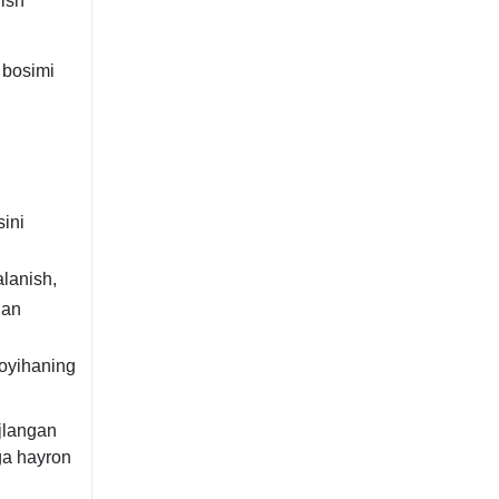
nish
 bosimi
sini
alanish,
dan
loyihaning
ojlangan
iga hayron