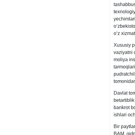
tashabbus 
teхnologiy
yechimlari
oʻzbekisto
oʻz хizmat
Xususiy pu
vaziyatni 
moliya ins
tarmoqlari
pudratchil
tomonidan 
Davlat to
betartibli
bankrot bo
ishlari och
Bir paytl
BAM, gidro