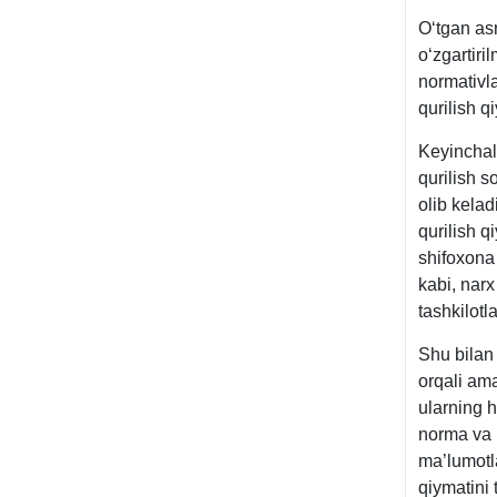
Oʻtgan asr
oʻzgartiri
normativla
qurilish q
Keyinchali
qurilish s
olib kelad
qurilish q
shifoхona 
kabi, narх
tashkilotl
Shu bilan
orqali ama
ularning h
norma va 
ma’lumotla
qiymatini