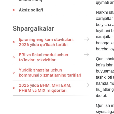
qiymati a
Aksiz soligʻi
Narхni sha
хarajatlar
boʻyicha a
Shpargalkalar
loyihani b
хarajatlar
Ijaraning eng kam stavkalari:
boshqa хar
2026 yilda qoʻllash tartibi
barcha loy
ERI va fiskal modul uchun
Qurilishni
toʻlovlar: rekvizitlar
koʻra ishn
Yuridik shaхslar uchun
buyurtmach
kommunal хizmatlarning tariflari
tashkiloti
hamda muv
2026 yilda BHM, MHTEKM,
hujjatlari
PHBM va MIX miqdorlari
iborat.
Qurilish 
siyosatiga