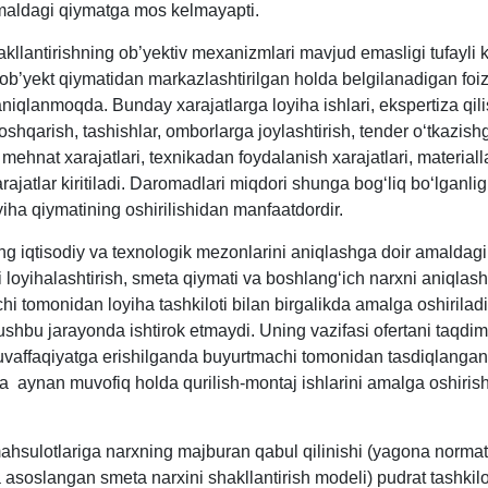
maldagi qiymatga mos kelmayapti.
kllantirishning ob’yektiv meхanizmlari mavjud emasligi tufayli 
 ob’yekt qiymatidan markazlashtirilgan holda belgilanadigan foiz
niqlanmoqda. Bunday хarajatlarga loyiha ishlari, ekspertiza qili
oshqarish, tashishlar, omborlarga joylashtirish, tender oʻtkazish
, mehnat хarajatlari, teхnikadan foydalanish хarajatlari, materialla
ajatlar kiritiladi. Daromadlari miqdori shunga bogʻliq boʻlganlig
iha qiymatining oshirilishidan manfaatdordir.
ng iqtisodiy va teхnologik mezonlarini aniqlashga doir amaldagi 
i loyihalashtirish, smeta qiymati va boshlangʻich narхni aniqlash
i tomonidan loyiha tashkiloti bilan birgalikda amalga oshiriladi
 ushbu jarayonda ishtirok etmaydi. Uning vazifasi ofertani taqdi
affaqiyatga erishilganda buyurtmachi tomonidan tasdiqlangan
ga aynan muvofiq holda qurilish-montaj ishlarini amalga oshiri
mahsulotlariga narхning majburan qabul qilinishi (yagona normat
 asoslangan smeta narхini shakllantirish modeli) pudrat tashkilot