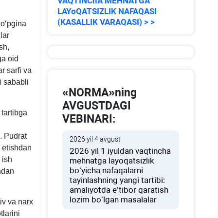
VAQTINChA MEHNATGA
LAYoQATSIZLIK NAFAQASI
(KASALLIK VARAQASI) > >
koʻpgina
lar
sh,
ga oid
r sarfi va
i sababli
«NORMA»ning
AVGUSTDAGI
tartibga
VEBINARI:
. Pudrat
2026 yil 4 avgust
m etishdan
2026 yil 1 iyuldan vaqtincha
 ish
mehnatga layoqatsizlik
boʻyicha nafaqalarni
shdan
tayinlashning yangi tartibi:
amaliyotda e’tibor qaratish
lozim boʻlgan masalalar
iv va narх
larini