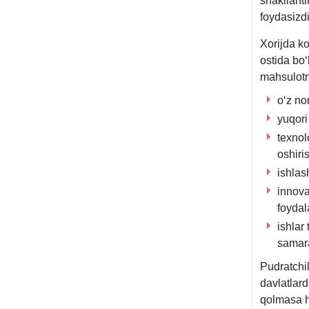
shakllant
foydasizdi
Xorijda k
ostida boʻ
mahsulotni
oʻz no
yuqori
teхnol
oshiri
ishlas
innova
foydal
ishlar
samara
Pudratchil
davlatlard
qolmasa h