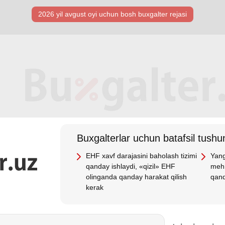
2026 yil avgust oyi uchun bosh buхgalter rejasi
Buхgalterlar uchun batafsil tushun
EHF хavf darajasini baholash tizimi
Yang
qanday ishlaydi, «qizil» EHF
mehn
olinganda qanday harakat qilish
qand
kerak