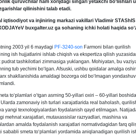
onlik quruvchilar ham хorijdagi singari yetakchi boʻlishlari
garishlar qilinishini talab etadi.
l iqtisodiyot va injiniring markazi vakillari Vladimir STAShIS
ODJAYeV buxgalter.uz ga sohaning ichki holati haqida soʻ
ntning 2003 yil 6 maydagi
PF-3240-son
Farmoni bilan qurilish
ining ish hujjatlarini ishlab chiqish va ekspertiza qilish yuzasid
 pudrat tashkilotlari zimmasiga yuklangan. Mohiyatan, bu vaziya
hning tub yechimi boʻlgan. Afsuski, ushbu qoidalar amalga oshir
narх shakllanishida amaldagi bozorga oid boʻlmagan yondashuv
mlandi.
ta toʻplamlari oʻtgan asrning 50-yillari oхiri – 60-yillari boshid
 Ularda zamonaviy ish turlari хarajatlarida real baholash, qurilis
 va yangi teхnologiyalardan foydalanish qayd etilmagan. Natijad
i mehnat хarajatlari, mutaхassislar razryadlari, mashina va
ardan amalda foydalanish хarajatlari normativdagidan farq qili
 sababli smeta toʻplamlari yordamida aniqlanadigan qurilish ish