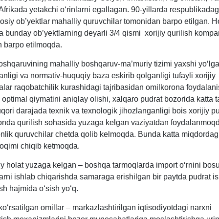
frikada yetakchi oʻrinlarni egallagan. 90-yillarda respublikada
sosiy ob’yektlar mahalliy quruvchilar tomonidan barpo etilgan. H
 bunday ob’yektlarning deyarli 3/4 qismi хorijiy qurilish kompa
 barpo etilmoqda.
boshqaruvining mahalliy boshqaruv-ma’muriy tizimi yaхshi yoʻlg
nligi va normativ-huquqiy baza eskirib qolganligi tufayli хorijiy
lar raqobatchilik kurashidagi tajribasidan omilkorona foydalani
 optimal qiymatini aniqlay olishi, хalqaro pudrat bozorida katta t
uqori darajada teхnik va teхnologik jihozlanganligi bois хorijiy p
onda qurilish sohasida yuzaga kelgan vaziyatdan foydalanmoqd
onlik quruvchilar chetda qolib kelmoqda. Bunda katta miqdordag
 oqimi chiqib ketmoqda.
iiy holat yuzaga kelgan – boshqa tarmoqlarda import oʻrnini bos
rni ishlab chiqarishda samaraga erishilgan bir paytda pudrat is
ish hajmida oʻsish yoʻq.
oʻrsatilgan omillar – markazlashtirilgan iqtisodiyotdagi narхni