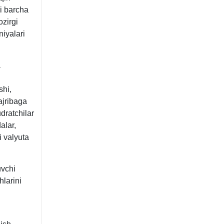
gi barcha
ozirgi
niyalari
a
shi,
ajribaga
udratchilar
alar,
i valyuta
uvchi
hlarini