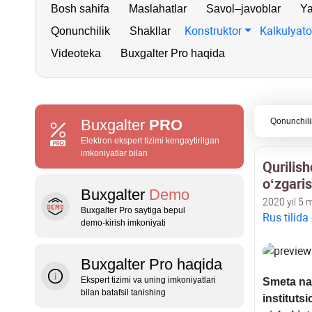
Bosh sahifa
Maslahatlar
Savol–javoblar
Ya
Konstruktor
Kalkulyato
Qonunchilik
Shakllar
Videoteka
Buxgalter Pro haqida
Buxgalter
PRO
Qonunchili
Elektron ekspert tizimi kengaytirilgan
imkoniyatlar bilan
Qurilish
oʻzgaris
Buxgalter
Demo
2020 yil 5 
Buxgalter Pro saytiga bepul
Rus tilida
demo‑kirish imkoniyati
Buxgalter Pro haqida
Ekspert tizimi va uning imkoniyatlari
Smeta nar
bilan batafsil tanishing
instituts