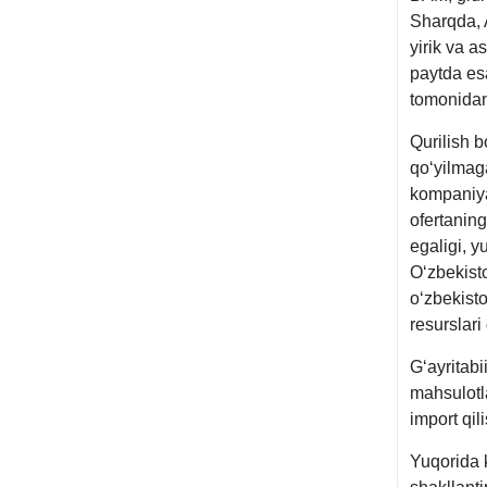
Sharqda, A
yirik va a
paytda esa
tomonidan
Qurilish 
qoʻyilmaga
kompaniya
ofertaning
egaligi, y
Oʻzbekist
oʻzbekist
resurslari
Gʻayritab
mahsulotla
import qil
Yuqorida k