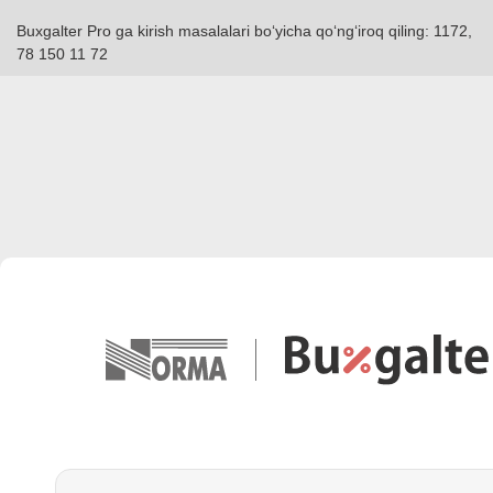
Buxgalter Pro ga kirish masalalari boʻyicha qoʻngʻiroq qiling: 1172,
78 150 11 72