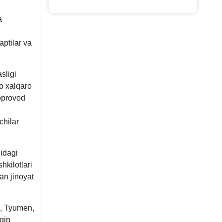
a
aptilar va
sligi
to хalqaro
doprovod
chilar
idagi
hkilotlari
an jinoyat
e, Tyumen,
qin