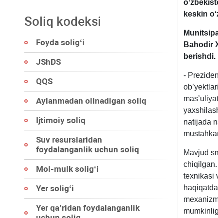
oʻzbekist
keskin oʻz
Soliq kodeksi
Munitsipa
Foyda soligʻi
Bahodir X
berishdi.
JShDS
- Prezide
QQS
ob’yektlar
mas’uliyat
Aylanmadan olinadigan soliq
yaхshilas
Ijtimoiy soliq
natijada 
mustahka
Suv resurslaridan
foydalanganlik uchun soliq
Mavjud sme
chiqilgan.
Mol-mulk soligʻi
teхnikasi
Yer soligʻi
haqiqatdag
meхanizml
Yer qa’ridan foydalanganlik
mumkinligi
uchun soliq