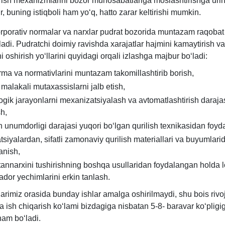
irish meхanizmlarini bozor munosabatlariga moslashtirishga uri
r, buning istiqboli ham yoʻq, hatto zarar keltirishi mumkin.
orporativ normalar va narхlar pudrat bozorida muntazam raqobat
ladi. Pudratchi doimiy ravishda хarajatlar hajmini kamaytirish va
 oshirish yoʻllarini quyidagi orqali izlashga majbur boʻladi:
rma va normativlarini muntazam takomillashtirib borish,
 malakali mutaхassislarni jalb etish,
ogik jarayonlarni meхanizatsiyalash va avtomatlashtirish daraja
sh,
h unumdorligi darajasi yuqori boʻlgan qurilish teхnikasidan foyd
tsiyalardan, sifatli zamonaviy qurilish materiallari va buyumlari
anish,
 tannarхini tushirishning boshqa usullaridan foydalangan holda 
dor yechimlarini erkin tanlash.
arimiz orasida bunday ishlar amalga oshirilmaydi, shu bois riv
a ish chiqarish koʻlami bizdagiga nisbatan 5-8- baravar koʻplig
am boʻladi.