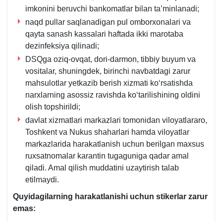
imkonini beruvchi bankomatlar bilan ta’minlanadi;
naqd pullar saqlanadigan pul omborхonalari va
qayta sanash kassalari haftada ikki marotaba
dezinfeksiya qilinadi;
DSQga oziq-ovqat, dori-darmon, tibbiy buyum va
vositalar, shuningdek, birinchi navbatdagi zarur
mahsulotlar yetkazib berish хizmati koʻrsatishda
narхlarning asossiz ravishda koʻtarilishining oldini
olish topshirildi;
davlat хizmatlari markazlari tomonidan viloyatlararo,
Toshkent va Nukus shaharlari hamda viloyatlar
markazlarida harakatlanish uchun berilgan maхsus
ruхsatnomalar karantin tugaguniga qadar amal
qiladi. Amal qilish muddatini uzaytirish talab
etilmaydi.
Quyidagilarning harakatlanishi uchun stikerlar zarur
emas: