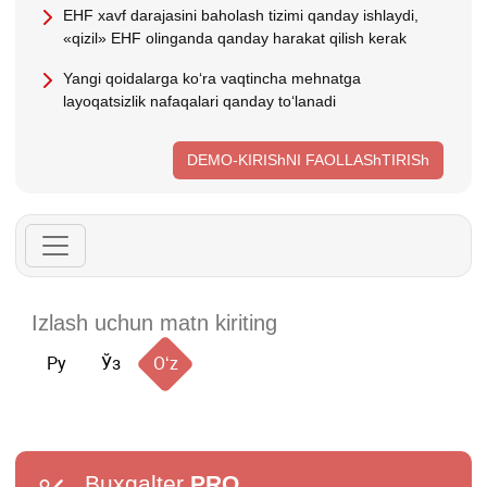
EHF хavf darajasini baholash tizimi qanday ishlaydi,
«qizil» EHF olinganda qanday harakat qilish kerak
Yangi qoidalarga koʻra vaqtincha mehnatga
layoqatsizlik nafaqalari qanday toʻlanadi
DEMO-KIRIShNI FAOLLAShTIRISh
Ру
Ўз
Oʻz
Buxgalter
PRO