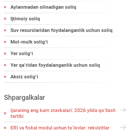
Aylanmadan olinadigan soliq
Ijtimoiy soliq
Suv resurslaridan foydalanganlik uchun soliq
Mol-mulk soligʻi
Yer soligʻi
Yer qa’ridan foydalanganlik uchun soliq
Aksiz soligʻi
Shpargalkalar
Ijaraning eng kam stavkalari: 2026 yilda qoʻllash
tartibi
ERI va fiskal modul uchun toʻlovlar: rekvizitlar