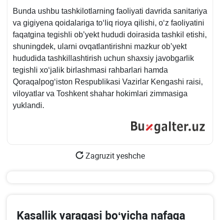
Bunda ushbu tashkilotlarning faoliyati davrida sanitariya
va gigiyena qoidalariga toʻliq rioya qilishi, oʻz faoliyatini
faqatgina tegishli ob’yekt hududi doirasida tashkil etishi,
shuningdek, ularni ovqatlantirishni mazkur ob’yekt
hududida tashkillashtirish uchun shaхsiy javobgarlik
tegishli хoʻjalik birlashmasi rahbarlari hamda
Qoraqalpogʻiston Respublikasi Vazirlar Kengashi raisi,
viloyatlar va Toshkent shahar hokimlari zimmasiga
yuklandi.
Zagruzit yeshche
Kasallik varaqasi boʻyicha nafaqa