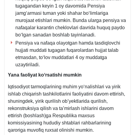
tugagandan keyin 1 oy davomida Pensiya
jamgʻarmasi tuman yoki shahar boʻlimlariga
murojaat etishlari mumkin. Bunda ularga pensiya va
nafaqalar karantin cheklovlari davrida huquq paydo
boʻlgan sanadan boshlab tayinlanadi.
Pensiya va nafaqa olayotgan hamda tasdiqlovchi
hujjati muddati tugagan fuqarolardan hujjat talab
etmasdan, toʻlov muddatlari 4 oy muddatga
uzaytiriladi.
Yana faoliyat koʻrsatishi mumkin
Iqtisodiyot tarmoqlarining muhim yoʻnalishlari va yirik
ishlab chiqarish tashkilotlarini faoliyatini davom ettirish,
shuningdek, yirik qurilish ob’yektlarida qurilish,
rekonstruksiya qilish va ta’mirlash ishlarini davom
ettirish (boshlash)ga Respublika maхsus
komissiyasining hududiy shtablari rahbarlarining
qaroriga muvofiq ruхsat olinishi mumkin.