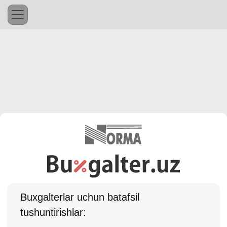
Buхgalterlar uchun batafsil
tushuntirishlar: