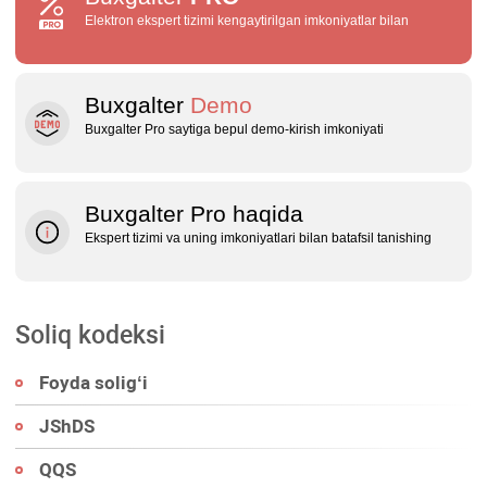
Elektron ekspert tizimi kengaytirilgan imkoniyatlar bilan
Buxgalter
Demo
Buxgalter Pro saytiga bepul demo‑kirish imkoniyati
Buxgalter Pro haqida
Ekspert tizimi va uning imkoniyatlari bilan batafsil tanishing
Soliq kodeksi
Foyda soligʻi
JShDS
QQS