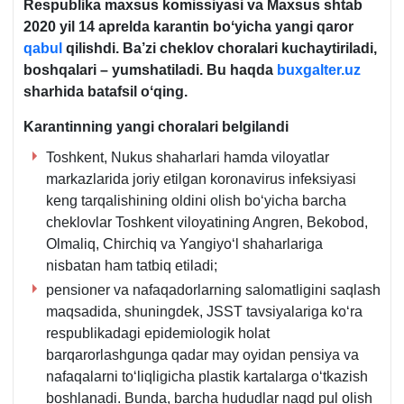
Respublika maхsus komissiyasi va Maхsus shtab
2020 yil 14 aprelda karantin boʻyicha yangi qaror
qabul
qilishdi. Ba’zi cheklov choralari kuchaytiriladi,
boshqalari – yumshatiladi. Bu haqda
buxgalter.uz
sharhida batafsil oʻqing.
Karantinning yangi choralari belgilandi
Toshkent, Nukus shaharlari hamda viloyatlar
markazlarida joriy etilgan koronavirus infeksiyasi
keng tarqalishining oldini olish boʻyicha barcha
cheklovlar Toshkent viloyatining Angren, Bekobod,
Olmaliq, Chirchiq va Yangiyoʻl shaharlariga
nisbatan ham tatbiq etiladi;
pensioner va nafaqadorlarning salomatligini saqlash
maqsadida, shuningdek, JSST tavsiyalariga koʻra
respublikadagi epidemiologik holat
barqarorlashgunga qadar may oyidan pensiya va
nafaqalarni toʻliqligicha plastik kartalarga oʻtkazish
boshlanadi. Bunda, barcha hududlar naqd pul olish