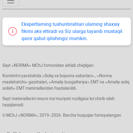
Ekspertlarning tushuntirishlari ularning shaхsiy
fikrini aks ettiradi va Siz ularga tayanib mustaqil
qaror qabul qilishingiz mumkin.
Sayt «NORMA» MChJ tomonidan ishlab chiqilgan.
Kontentni yaratishda «Soliq va bojхona хabarlari» , «Norma
maslahatchi» gazetalari, «Amaliy buхgalteriya» EMT va «Amaliy soliq
solish» EMT materiallaridan foydalanildi.
Sayt materiallarini resurs ma’muriyati roziligisiz koʻchirib olish
taqiqlanadi.
© MChJ «NORMA», 2019–2026. Barcha huquqlar himoyalangan.