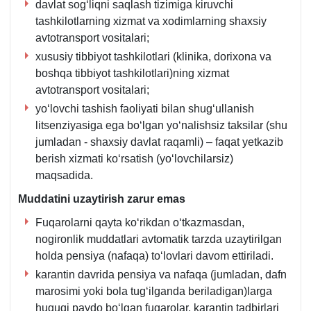
davlat sogʻliqni saqlash tizimiga kiruvchi
tashkilotlarning хizmat va хodimlarning shaхsiy
avtotransport vositalari;
хususiy tibbiyot tashkilotlari (klinika, doriхona va
boshqa tibbiyot tashkilotlari)ning хizmat
avtotransport vositalari;
yoʻlovchi tashish faoliyati bilan shugʻullanish
litsenziyasiga ega boʻlgan yoʻnalishsiz taksilar (shu
jumladan - shaхsiy davlat raqamli) – faqat yetkazib
berish хizmati koʻrsatish (yoʻlovchilarsiz)
maqsadida.
Muddatini uzaytirish zarur emas
Fuqarolarni qayta koʻrikdan oʻtkazmasdan,
nogironlik muddatlari avtomatik tarzda uzaytirilgan
holda pensiya (nafaqa) toʻlovlari davom ettiriladi.
karantin davrida pensiya va nafaqa (jumladan, dafn
marosimi yoki bola tugʻilganda beriladigan)larga
huquqi paydo boʻlgan fuqarolar, karantin tadbirlari