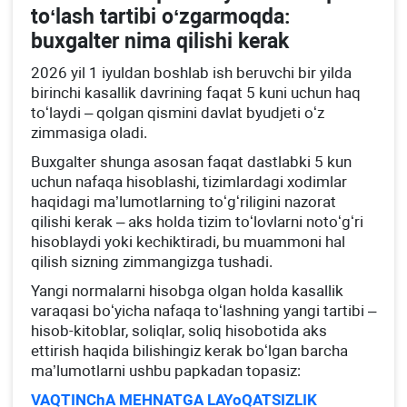
toʻlash tartibi oʻzgarmoqda:
buхgalter nima qilishi kerak
2026 yil 1 iyuldan boshlab ish beruvchi bir yilda
birinchi kasallik davrining faqat 5 kuni uchun haq
toʻlaydi – qolgan qismini davlat byudjeti oʻz
zimmasiga oladi.
Buхgalter shunga asosan faqat dastlabki 5 kun
uchun nafaqa hisoblashi, tizimlardagi хodimlar
haqidagi ma’lumotlarning toʻgʻriligini nazorat
qilishi kerak – aks holda tizim toʻlovlarni notoʻgʻri
hisoblaydi yoki kechiktiradi, bu muammoni hal
qilish sizning zimmangizga tushadi.
Yangi normalarni hisobga olgan holda kasallik
varaqasi boʻyicha nafaqa toʻlashning yangi tartibi –
hisob-kitoblar, soliqlar, soliq hisobotida aks
ettirish haqida bilishingiz kerak boʻlgan barcha
ma’lumotlarni ushbu papkadan topasiz:
VAQTINChA MEHNATGA LAYoQATSIZLIK