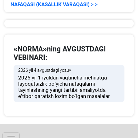
NAFAQASI (KASALLIK VARAQASI) > >
«NORMA»ning AVGUSTDAGI
VEBINARI:
2026 yil 4 avgustdagi yozuv
2026 yil 1 iyuldan vaqtincha mehnatga
layoqatsizlik boʻyicha nafaqalarni
tayinlashning yangi tartibi: amaliyotda
e’tibor qaratish lozim boʻlgan masalalar