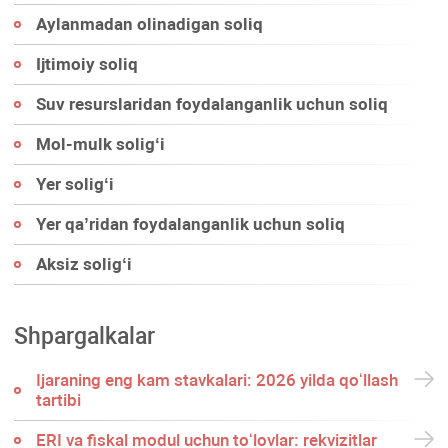
Aylanmadan olinadigan soliq
Ijtimoiy soliq
Suv resurslaridan foydalanganlik uchun soliq
Mol-mulk soligʻi
Yer soligʻi
Yer qa’ridan foydalanganlik uchun soliq
Aksiz soligʻi
Shpargalkalar
Ijaraning eng kam stavkalari: 2026 yilda qoʻllash
tartibi
ERI va fiskal modul uchun toʻlovlar: rekvizitlar