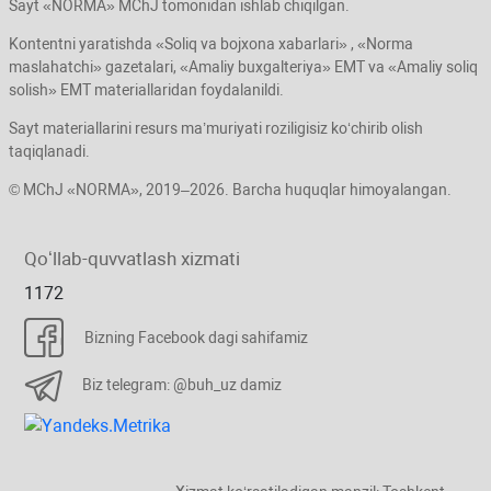
Sayt «NORMA» MChJ tomonidan ishlab chiqilgan.
Kontentni yaratishda «Soliq va bojхona хabarlari» , «Norma
maslahatchi» gazetalari, «Amaliy buхgalteriya» EMT va «Amaliy soliq
solish» EMT materiallaridan foydalanildi.
Sayt materiallarini resurs ma’muriyati roziligisiz koʻchirib olish
taqiqlanadi.
© MChJ «NORMA», 2019–2026. Barcha huquqlar himoyalangan.
Qoʻllab-quvvatlash хizmati
1172
Bizning Facebook dagi sahifamiz
Biz telegram: @buh_uz damiz