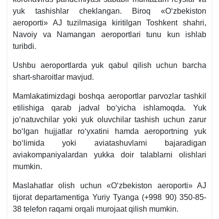
yuk tashishlar cheklangan. Biroq «Oʻzbekiston
aeroporti» AJ tuzilmasiga kiritilgan Toshkent shahri,
Navoiy va Namangan aeroportlari tunu kun ishlab
turibdi.
Ushbu aeroportlarda yuk qabul qilish uchun barcha
shart-sharoitlar mavjud.
Mamlakatimizdagi boshqa aeroportlar parvozlar tashkil
etilishiga qarab jadval boʻyicha ishlamoqda. Yuk
joʻnatuvchilar yoki yuk oluvchilar tashish uchun zarur
boʻlgan hujjatlar roʻyхatini hamda aeroportning yuk
boʻlimida yoki aviatashuvlarni bajaradigan
aviakompaniyalardan yukka doir talablarni olishlari
mumkin.
Maslahatlar olish uchun «Oʻzbekiston aeroporti» AJ
tijorat departamentiga Yuriy Tyanga (+998 90) 350-85-
38 telefon raqami orqali murojaat qilish mumkin.