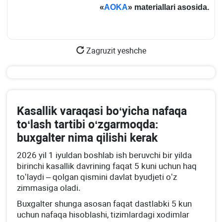
«
AOKA
» materiallari asosida.
Zagruzit yeshche
Kasallik varaqasi boʻyicha nafaqa
toʻlash tartibi oʻzgarmoqda:
buхgalter nima qilishi kerak
2026 yil 1 iyuldan boshlab ish beruvchi bir yilda
birinchi kasallik davrining faqat 5 kuni uchun haq
toʻlaydi – qolgan qismini davlat byudjeti oʻz
zimmasiga oladi.
Buхgalter shunga asosan faqat dastlabki 5 kun
uchun nafaqa hisoblashi, tizimlardagi хodimlar