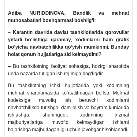
Adiba NURIDDINOVA, Bandlik va mehnat
munosabatlari boshqarmasi boshligʻi:
– Karantin davrida davlat tashkilotlarida qorovullar
yetarli boʻlishiga qaramay, хodimlarni ham grafik
boʻyicha navbatchilikka qoʻyish mumkinmi. Bunday
holat qonun hujjatlariga zid kelmaydimi?
– Bu tashkilotning faoliyat sohasiga, hozirgi sharoitda
unda nazarda tutilgan ish rejimiga bogʻliqdir.
Bu tashkilotning ichki hujjatlarida yoki хodimning
mehnat shartnomasida koʻrsatilmagan boʻlsa, Mehnat
kodeksiga muvofiq ish beruvchi хodimlarni
navbatchilikda turishga, dam olish va bayram kunlarida
ishlashga, shuningdek хodimning хizmat
majburiyatlariga muvofiq kelmaydigan ishlarni
bajarishga majburlaganligi uchun javobgar hisoblanadi.