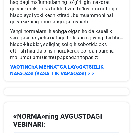
haqidagi ma’lumotlarning toʻgʻriligini nazorat
qilishi kerak – aks holda tizim toʻlovlarni notoʻgʻri
hisoblaydi yoki kechiktiradi, bu muammoni hal
qilish sizning zimmangizga tushadi.
Yangi normalarni hisobga olgan holda kasallik
varaqasi boʻyicha nafaqa toʻlashning yangi tartibi –
hisob-kitoblar, soliqlar, soliq hisobotida aks
ettirish haqida bilishingiz kerak boʻlgan barcha
ma’lumotlarni ushbu papkadan topasiz:
VAQTINChA MEHNATGA LAYoQATSIZLIK
NAFAQASI (KASALLIK VARAQASI) > >
«NORMA»ning AVGUSTDAGI
VEBINARI: