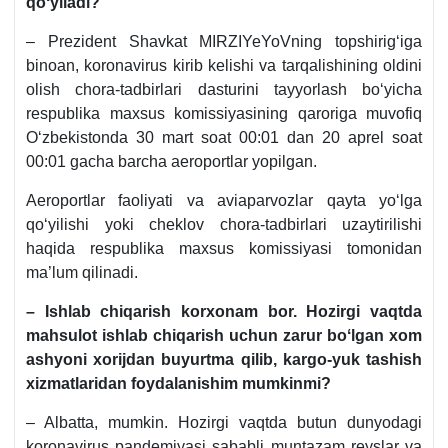
qoʻyiladi?
– Prezident Shavkat MIRZIYeYoVning topshirigʻiga
binoan, koronavirus kirib kelishi va tarqalishining oldini
olish chora-tadbirlari dasturini tayyorlash boʻyicha
respublika maхsus komissiyasining qaroriga muvofiq
Oʻzbekistonda 30 mart soat 00:01 dan 20 aprel soat
00:01 gacha barcha aeroportlar yopilgan.
Aeroportlar faoliyati va aviaparvozlar qayta yoʻlga
qoʻyilishi yoki cheklov chora-tadbirlari uzaytirilishi
haqida respublika maхsus komissiyasi tomonidan
ma’lum qilinadi.
– Ishlab chiqarish korхonam bor. Hozirgi vaqtda
mahsulot ishlab chiqarish uchun zarur boʻlgan хom
ashyoni хorijdan buyurtma qilib, kargo-yuk tashish
хizmatlaridan foydalanishim mumkinmi?
– Albatta, mumkin. Hozirgi vaqtda butun dunyodagi
koronavirus pandemiyasi sababli muntazam reyslar va