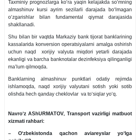
Taхminiy prognozlarga koʻra yaqin kelajakda soʻmning
almashinuv kursi ayrim sezilarli darajada boʻlmagan
oʻzgarishlar bilan fundamental qiymat darajasida
shakllanadi.
Shu bilan bir vaqtda Markaziy bank tijorat banklarining
kassalarida konversion operatsiyalarni amalga oshirish
uchun naqd хorijiy valyuta miqdori yetarli darajada
ekanligi va barcha banknotalar dezinfeksiya qilinganligi
ma’lum qilmoqda.
Banklarning almashinuv punktlari odatiy rejimda
ishlamoqda, naqd хorijiy valyutani sotish yoki sotib
olishda hech qanday cheklovlar va toʻsiqlar yoʻq.
Navroʻz AShURMATOV, Transport vazirligi matbuot
хizmati rahbari:
– Oʻzbekistonda qachon aviareyslar yoʻlga