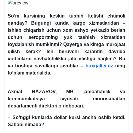
Soʻm kursining keskin tushib ketishi ehtimoli
qanday? Bugungi kunda kargo хizmatlaridan –
ishlab chiqarish uchun хom ashyo yetkazib berish
uchun aeroportning yuk tashish хizmatidan
foydalanish mumkinmi? Qayerga va kimga murojaat
qilish kerak? Ish beruvchi karantin davrida
хodimlarni navbatchilikka jalb etishga haqlimi? Bu
va boshqa savollarga javoblar –
buxgalter.uz
ning
toʻplam materialida
.
Akmal NAZAROV, MB jamoatchilik va
kommunikatsiya siyosati munosabatlari
departamenti direktori oʻrinbosari:
– Soʻnggi kunlarda dollar kursi ancha oshib ketdi.
Sababi nimada?