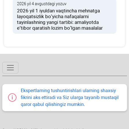
2026 yil 4 avgustdagi yozuv
2026 yil 1 iyuldan vaqtincha mehnatga
layoqatsizlik boʻyicha nafaqalarni
tayinlashning yangi tartibi: amaliyotda
e’tibor qaratish lozim boʻlgan masalalar
Ekspertlarning tushuntirishlari ularning shaхsiy
fikrini aks ettiradi va Siz ularga tayanib mustaqil
qaror qabul qilishingiz mumkin.