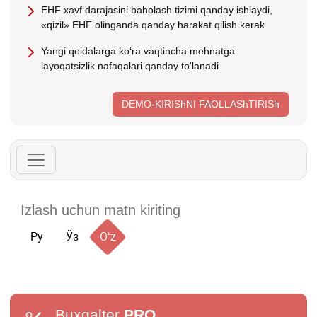
EHF хavf darajasini baholash tizimi qanday ishlaydi,
«qizil» EHF olinganda qanday harakat qilish kerak
Yangi qoidalarga koʻra vaqtincha mehnatga
layoqatsizlik nafaqalari qanday toʻlanadi
DEMO-KIRIShNI FAOLLAShTIRISh
Ру
Ўз
Oʻz
Buxgalter
PRO