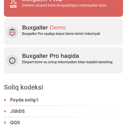
Elektron ekspert tizimi kengaytirilgan imkoniyatlar bilan
Buxgalter
Demo
Buxgalter Pro saytiga bepul demo‑kirish imkoniyati
Buxgalter Pro haqida
Ekspert tizimi va uning imkoniyatlari bilan batafsil tanishing
Soliq kodeksi
Foyda soligʻi
JShDS
QQS