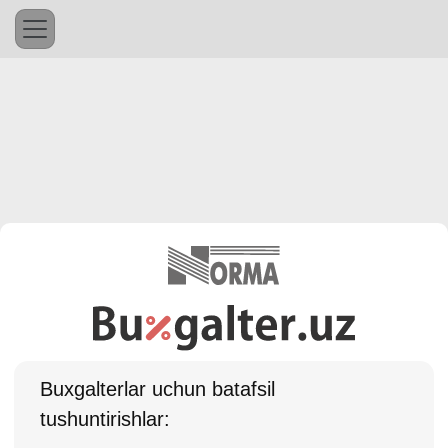
Buхgalterlar uchun batafsil
tushuntirishlar: