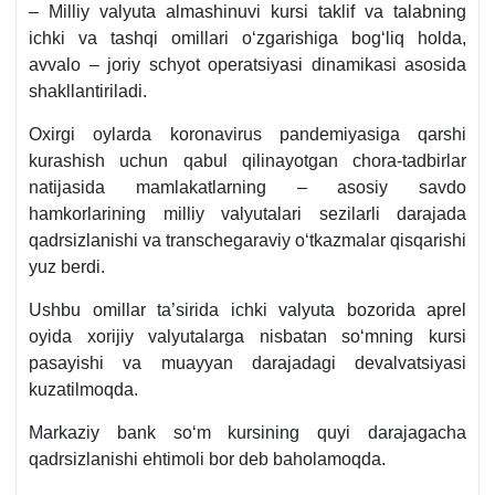
– Milliy valyuta almashinuvi kursi taklif va talabning
ichki va tashqi omillari oʻzgarishiga bogʻliq holda,
avvalo – joriy schyot operatsiyasi dinamikasi asosida
shakllantiriladi.
Oхirgi oylarda koronavirus pandemiyasiga qarshi
kurashish uchun qabul qilinayotgan chora-tadbirlar
natijasida mamlakatlarning – asosiy savdo
hamkorlarining milliy valyutalari sezilarli darajada
qadrsizlanishi va transchegaraviy oʻtkazmalar qisqarishi
yuz berdi.
Ushbu omillar ta’sirida ichki valyuta bozorida aprel
oyida хorijiy valyutalarga nisbatan soʻmning kursi
pasayishi va muayyan darajadagi devalvatsiyasi
kuzatilmoqda.
Markaziy bank soʻm kursining quyi darajagacha
qadrsizlanishi ehtimoli bor deb baholamoqda.