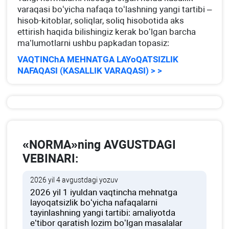
varaqasi boʻyicha nafaqa toʻlashning yangi tartibi –
hisob-kitoblar, soliqlar, soliq hisobotida aks
ettirish haqida bilishingiz kerak boʻlgan barcha
ma’lumotlarni ushbu papkadan topasiz:
VAQTINChA MEHNATGA LAYoQATSIZLIK
NAFAQASI (KASALLIK VARAQASI) > >
«NORMA»ning AVGUSTDAGI
VEBINARI:
2026 yil 4 avgustdagi yozuv
2026 yil 1 iyuldan vaqtincha mehnatga
layoqatsizlik boʻyicha nafaqalarni
tayinlashning yangi tartibi: amaliyotda
e’tibor qaratish lozim boʻlgan masalalar