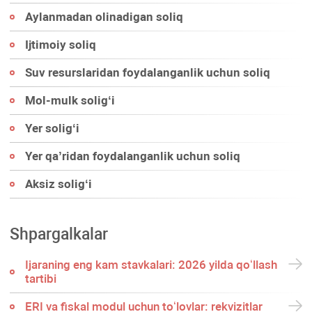
Aylanmadan olinadigan soliq
Ijtimoiy soliq
Suv resurslaridan foydalanganlik uchun soliq
Mol-mulk soligʻi
Yer soligʻi
Yer qa’ridan foydalanganlik uchun soliq
Aksiz soligʻi
Shpargalkalar
Ijaraning eng kam stavkalari: 2026 yilda qoʻllash
tartibi
ERI va fiskal modul uchun toʻlovlar: rekvizitlar