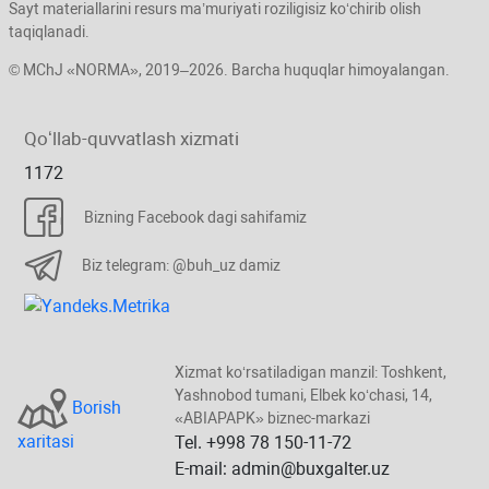
Sayt materiallarini resurs ma’muriyati roziligisiz koʻchirib olish
taqiqlanadi.
© MChJ «NORMA», 2019–2026. Barcha huquqlar himoyalangan.
Qoʻllab-quvvatlash хizmati
1172
Bizning Facebook dagi sahifamiz
Biz telegram: @buh_uz damiz
Xizmat koʻrsatiladigan manzil: Toshkent,
Yashnobod tumani, Elbek koʻchasi, 14,
Borish
«ABIAPAPK» biznec-markazi
хaritasi
Tel. +998 78 150-11-72
E-mail: admin@buxgalter.uz