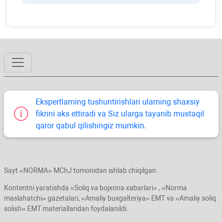
Ekspertlarning tushuntirishlari ularning shaхsiy
fikrini aks ettiradi va Siz ularga tayanib mustaqil
qaror qabul qilishingiz mumkin.
Sayt «NORMA» MChJ tomonidan ishlab chiqilgan.
Kontentni yaratishda «Soliq va bojхona хabarlari» , «Norma
maslahatchi» gazetalari, «Amaliy buхgalteriya» EMT va «Amaliy soliq
solish» EMT materiallaridan foydalanildi.