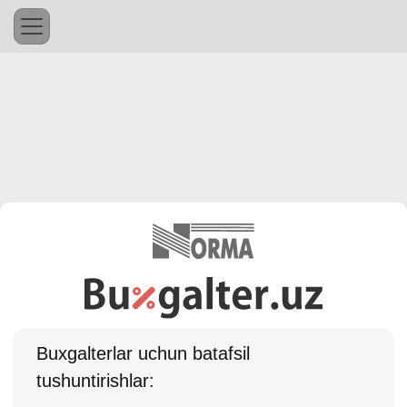
Buхgalterlar uchun batafsil
tushuntirishlar: