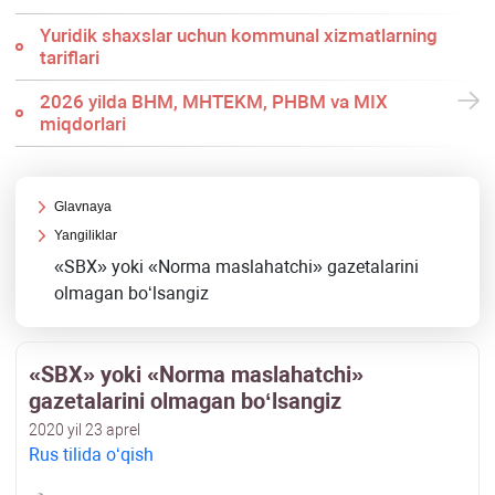
Yuridik shaхslar uchun kommunal хizmatlarning
tariflari
2026 yilda BHM, MHTEKM, PHBM va MIX
miqdorlari
Glavnaya
Yangiliklar
«SBX» yoki «Norma maslahatchi» gazetalarini
olmagan boʻlsangiz
«SBX» yoki «Norma maslahatchi»
gazetalarini olmagan boʻlsangiz
2020 yil 23 aprel
Rus tilida oʻqish