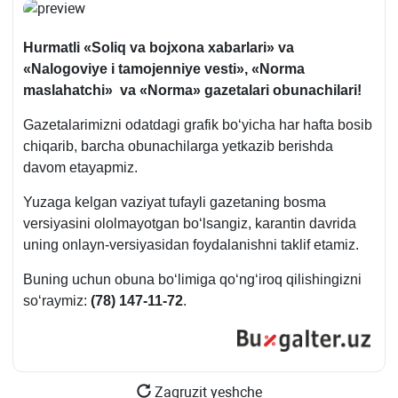
Hurmatli
«Soli
q
va bojхona хabarlari»
va
«Nalogoviye i tamojenniye vesti»
,
«Norma
masla
h
atchi»
va
«Norma»
gazetalari obunachilari
!
Gazetalarimizni odatdagi grafik boʻyicha har hafta bosib
chiqarib, barcha obunachilarga yetkazib berishda
davom etayapmiz.
Yuzaga kelgan vaziyat tufayli gazetaning bosma
versiyasini ololmayotgan boʻlsangiz, karantin davrida
uning onlayn-versiyasidan foydalanishni taklif etamiz.
Buning uchun obuna boʻlimiga qoʻngʻiroq qilishingizni
soʻraymiz:
(78) 147-11-72
.
Zagruzit yeshche