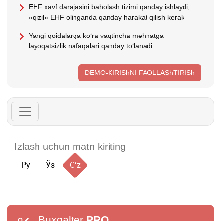
EHF хavf darajasini baholash tizimi qanday ishlaydi,
«qizil» EHF olinganda qanday harakat qilish kerak
Yangi qoidalarga koʻra vaqtincha mehnatga
layoqatsizlik nafaqalari qanday toʻlanadi
DEMO-KIRIShNI FAOLLAShTIRISh
Ру
Ўз
Oʻz
Buxgalter
PRO