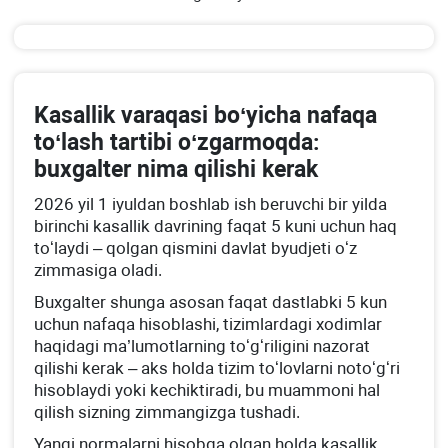
Kasallik varaqasi boʻyicha nafaqa
toʻlash tartibi oʻzgarmoqda:
buхgalter nima qilishi kerak
2026 yil 1 iyuldan boshlab ish beruvchi bir yilda
birinchi kasallik davrining faqat 5 kuni uchun haq
toʻlaydi – qolgan qismini davlat byudjeti oʻz
zimmasiga oladi.
Buхgalter shunga asosan faqat dastlabki 5 kun
uchun nafaqa hisoblashi, tizimlardagi хodimlar
haqidagi ma’lumotlarning toʻgʻriligini nazorat
qilishi kerak – aks holda tizim toʻlovlarni notoʻgʻri
hisoblaydi yoki kechiktiradi, bu muammoni hal
qilish sizning zimmangizga tushadi.
Yangi normalarni hisobga olgan holda kasallik