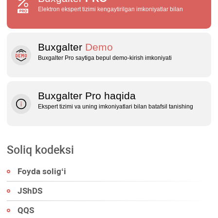
Elektron ekspert tizimi kengaytirilgan imkoniyatlar bilan
Buxgalter
Demo
Buxgalter Pro saytiga bepul demo‑kirish imkoniyati
Buxgalter Pro haqida
Ekspert tizimi va uning imkoniyatlari bilan batafsil tanishing
Soliq kodeksi
Foyda soligʻi
JShDS
QQS