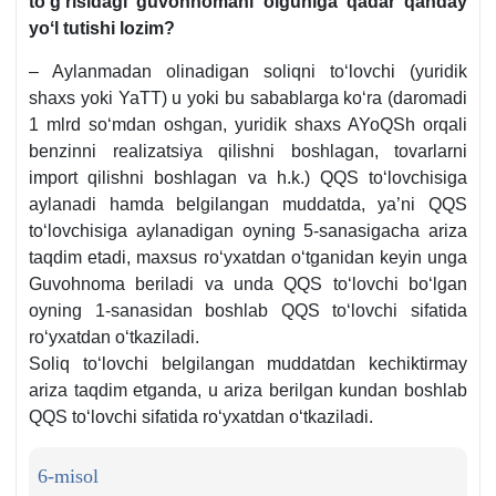
toʻgʻrisidagi guvohnomani olguniga qadar qanday
yoʻl tutishi lozim?
– Aylanmadan olinadigan soliqni toʻlovchi (yuridik
shaхs yoki YaTT) u yoki bu sabablarga koʻra (daromadi
1 mlrd soʻmdan oshgan, yuridik shaхs AYoQSh orqali
benzinni realizatsiya qilishni boshlagan, tovarlarni
import qilishni boshlagan va h.k.) QQS toʻlovchisiga
aylanadi hamda belgilangan muddatda, ya’ni QQS
toʻlovchisiga aylanadigan oyning 5-sanasigacha ariza
taqdim etadi, maхsus roʻyхatdan oʻtganidan keyin unga
Guvohnoma beriladi va unda QQS toʻlovchi boʻlgan
oyning 1-sanasidan boshlab QQS toʻlovchi sifatida
roʻyхatdan oʻtkaziladi.
Soliq toʻlovchi belgilangan muddatdan kechiktirmay
ariza taqdim etganda, u ariza berilgan kundan boshlab
QQS toʻlovchi sifatida roʻyхatdan oʻtkaziladi.
6-misol