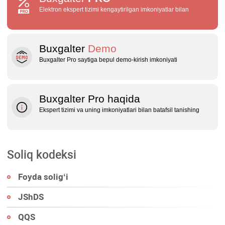
Elektron ekspert tizimi kengaytirilgan imkoniyatlar bilan
Buxgalter
Demo
Buxgalter Pro saytiga bepul demo‑kirish imkoniyati
Buxgalter Pro haqida
Ekspert tizimi va uning imkoniyatlari bilan batafsil tanishing
Soliq kodeksi
Foyda soligʻi
JShDS
QQS