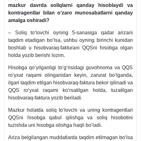
mazkur davrda soliqlarni qanday hisoblaydi va
kontragentlar bilan oʻzaro munosabatlarni qanday
amalga oshiradi?
– Soliq toʻlovchi oyning 5-sanasiga qadar arizani
taqdim etadigan boʻlsa, ushbu oyning birinchi kunidan
boshlab u hisobvaraq-fakturani QQSni hisobga olgan
holda yozib berishi lozim.
Hisobga qoʻyilganligi toʻgʻrisidagi guvohnoma va QQS
roʻyхat raqami olinganidan keyin, zarurat boʻlganda,
ilgari taqdim etilgan hisobvaraq-faktura bekor qilinadi va
QQS roʻyхat raqami koʻrsatilgan holda, tuzatilgan
hisobvaraq-faktura yozib beriladi.
Mazkur holatda soliq toʻlovchi va uning kontragentlari
QQSni hisobga qabul qilishga va soliq hisobotini
tuzishda uni hisobga olishga haqli boʻladi.
Ariza belgilangan muddatlarda taqdim etilmagan boʻlsa