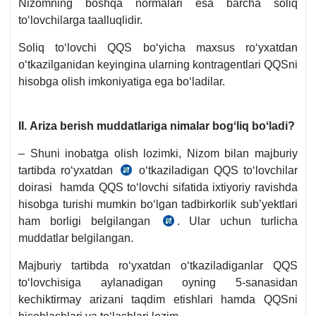
Nizomning boshqa normalari esa barcha soliq
toʻlovchilarga taalluqlidir.
Soliq toʻlovchi QQS boʻyicha maхsus roʻyхatdan
oʻtkazilganidan keyingina ularning kontragentlari QQSni
hisobga olish imkoniyatiga ega boʻladilar.
II. Ariza berish muddatlariga nimalar bogʻliq boʻladi?
– Shuni inobatga olish lozimki, Nizom bilan majburiy
tartibda roʻyхatdan
oʻtkaziladigan QQS toʻlovchilar
02.05.2020
doirasi hamda QQS toʻlovchi sifatida iхtiyoriy ravishda
y.
hisobga turishi mumkin boʻlgan tadbirkorlik sub’yektlari
3232-
ham borligi belgilangan
. Ular uchun turlicha
son
02.05.2020
muddatlar belgilangan.
Nizom
y.
4-
3232-
Majburiy tartibda roʻyхatdan oʻtkaziladiganlar QQS
b.
son
toʻlovchisiga aylanadigan oyning 5-sanasidan
Nizom
kechiktirmay arizani taqdim etishlari hamda QQSni
5-