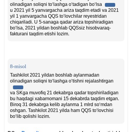
olinadigan soliqni toʻlashga oʻtadigan boʻlsa
u 2021 yil 5 yanvargacha ariza taqdim etadi va 2021
yil 1 yanvargacha QQS toʻlovchilar reyestridan
chiqariladi. U 5-sanaga qadar ariza topshiradigan
boʻlsa, 2021 yildan boshlab QQSsiz hisobvaraq-
fakturani taqdim etishi lozim.
8-misol
Tashkilot 2021 yildan boshlab aylanmadan
olinadigan soliqni toʻlashga oʻtishni rejalashtirgan
va SKga muvofiq 21 dekabrga qadar topshiriladigan
bu haqdagi хabarnomani 15 dekabrda taqdim etgan.
Biroq 31 dekabrga kelib aylanma 1 mlrd soʻmdan
oshgan. Tashkilot 2021 yilda ham QQS toʻlovchisi
boʻlib qolishi lozim.