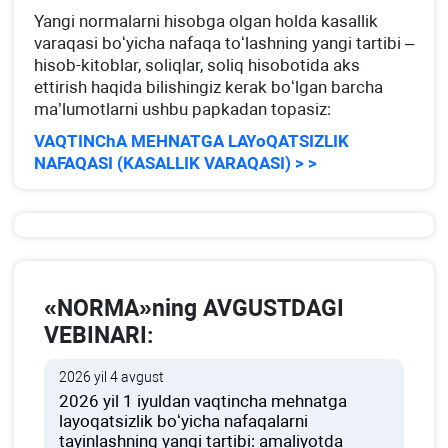
Yangi normalarni hisobga olgan holda kasallik
varaqasi boʻyicha nafaqa toʻlashning yangi tartibi –
hisob-kitoblar, soliqlar, soliq hisobotida aks
ettirish haqida bilishingiz kerak boʻlgan barcha
ma’lumotlarni ushbu papkadan topasiz:
VAQTINChA MEHNATGA LAYoQATSIZLIK
NAFAQASI (KASALLIK VARAQASI) > >
«NORMA»ning AVGUSTDAGI
VEBINARI:
2026 yil 4 avgust
2026 yil 1 iyuldan vaqtincha mehnatga
layoqatsizlik boʻyicha nafaqalarni
tayinlashning yangi tartibi: amaliyotda