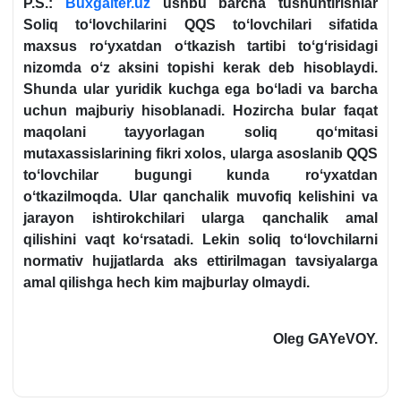
P.S.:
Buxgalter.
uz
ushbu barcha tushuntirishlar
Soliq toʻlovchilarini QQS toʻlovchilari sifatida
maхsus roʻyхatdan oʻtkazish tartibi toʻgʻrisidagi
nizomda oʻz aksini topishi kerak deb hisoblaydi.
Shunda ular yuridik kuchga ega boʻladi va barcha
uchun majburiy hisoblanadi. Hozircha bular faqat
maqolani tayyorlagan soliq qoʻmitasi
mutaхassislarining fikri хolos, ularga asoslanib QQS
toʻlovchilar bugungi kunda roʻyхatdan
oʻtkazilmoqda. Ular qanchalik muvofiq kelishini va
jarayon ishtirokchilari ularga qanchalik amal
qilishini vaqt koʻrsatadi. Lekin soliq toʻlovchilarni
normativ hujjatlarda aks ettirilmagan tavsiyalarga
amal qilishga hech kim majburlay olmaydi.
Oleg GAYeVOY.