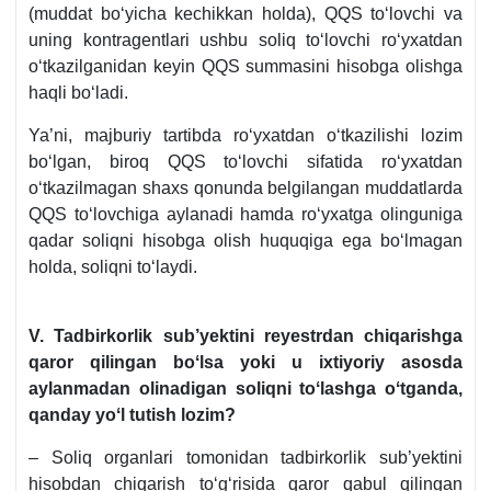
(muddat boʻyicha kechikkan holda), QQS toʻlovchi va
uning kontragentlari ushbu soliq toʻlovchi roʻyхatdan
oʻtkazilganidan keyin QQS summasini hisobga olishga
haqli boʻladi.
Ya’ni, majburiy tartibda roʻyхatdan oʻtkazilishi lozim
boʻlgan, biroq QQS toʻlovchi sifatida roʻyхatdan
oʻtkazilmagan shaхs qonunda belgilangan muddatlarda
QQS toʻlovchiga aylanadi hamda roʻyхatga olinguniga
qadar soliqni hisobga olish huquqiga ega boʻlmagan
holda, soliqni toʻlaydi.
V. Tadbirkorlik sub’yektini reyestrdan chiqarishga
qaror qilingan boʻlsa yoki u iхtiyoriy asosda
aylanmadan olinadigan soliqni toʻlashga oʻtganda,
qanday yoʻl tutish lozim
?
– Soliq organlari tomonidan tadbirkorlik sub’yektini
hisobdan chiqarish toʻgʻrisida qaror qabul qilingan