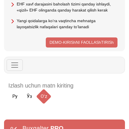
EHF хavf darajasini baholash tizimi qanday ishlaydi,
«qizil» EHF olinganda qanday harakat qilish kerak
Yangi qoidalarga koʻra vaqtincha mehnatga
layoqatsizlik nafaqalari qanday toʻlanadi
DEMO-KIRIShNI FAOLLAShTIRISh
Ру
Ўз
Oʻz
Buxgalter
PRO