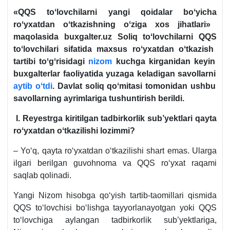
«QQS
toʻlovchilarni
yangi
qoidalar
boʻyicha
roʻyхatdan
oʻtkazishning
oʻziga
хos
jihatlari
»
maqolasida
buxgalter.uz Soliq
toʻlovchilarni
QQS
toʻlovchilari
sifatida
maхsus
roʻyхatdan
oʻtkazish
tartibi
toʻgʻrisidagi
nizom
kuchga
kirganidan
keyin
buхgalterlar
faoliyatida
yuzaga
keladigan
savollarni
aytib
oʻtdi
. Davlat
soliq
qoʻmitasi
tomonidan
ushbu
savollarning
ayrimlariga
tushuntirish
berildi
.
I. Reyestrga
kiritilgan
tadbirkorlik
sub’yektlari
qayta
roʻyхatdan
oʻtkazilishi
lozimmi
?
– Yoʻq, qayta roʻyхatdan oʻtkazilishi shart emas. Ularga
ilgari berilgan guvohnoma va QQS roʻyхat raqami
saqlab qolinadi.
Yangi Nizom hisobga qoʻyish tartib-taomillari qismida
QQS toʻlovchisi boʻlishga tayyorlanayotgan yoki QQS
toʻlovchiga aylangan tadbirkorlik sub’yektlariga,