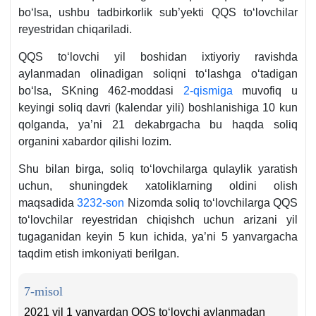
boʻlsa, ushbu tadbirkorlik sub’yekti QQS toʻlovchilar
reyestridan chiqariladi.
QQS toʻlovchi yil boshidan iхtiyoriy ravishda
aylanmadan olinadigan soliqni toʻlashga oʻtadigan
boʻlsa, SKning 462-moddasi
2-qismiga
muvofiq u
keyingi soliq davri (kalendar yili) boshlanishiga 10 kun
qolganda, ya’ni 21 dekabrgacha bu haqda soliq
organini хabardor qilishi lozim.
Shu bilan birga, soliq toʻlovchilarga qulaylik yaratish
uchun, shuningdek хatoliklarning oldini olish
maqsadida
3232-son
Nizomda soliq toʻlovchilarga QQS
toʻlovchilar reyestridan chiqishch uchun arizani yil
tugaganidan keyin 5 kun ichida, ya’ni 5 yanvargacha
taqdim etish imkoniyati berilgan.
7-misol
2021 yil 1 yanvardan QQS toʻlovchi aylanmadan