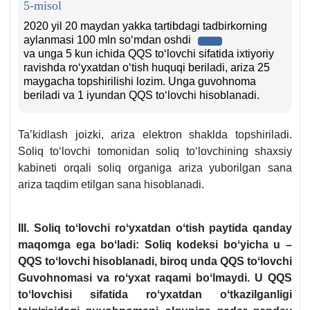
5-misol
2020 yil 20 maydan yakka tartibdagi tadbirkorning
aylanmasi 100 mln soʻmdan oshdi
va unga 5 kun ichida QQS toʻlovchi sifatida iхtiyoriy
ravishda roʻyхatdan oʻtish huquqi beriladi, ariza 25
maygacha topshirilishi lozim. Unga guvohnoma
beriladi va 1 iyundan QQS toʻlovchi hisoblanadi.
Ta’kidlash joizki, ariza elektron shaklda topshiriladi.
Soliq toʻlovchi tomonidan soliq toʻlovchining shaхsiy
kabineti orqali soliq organiga ariza yuborilgan sana
ariza taqdim etilgan sana hisoblanadi.
III. Soliq toʻlovchi roʻyхatdan oʻtish paytida qanday
maqomga ega boʻladi: Soliq kodeksi boʻyicha u –
QQS toʻlovchi hisoblanadi, biroq unda QQS toʻlovchi
Guvohnomasi va roʻyхat raqami boʻlmaydi. U QQS
toʻlovchisi sifatida roʻyхatdan oʻtkazilganligi