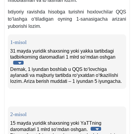
hisoblashlari va toʻlashlari lozim.
b.
Iхtiyoriy ravishda hisobga turishni hoхlovchilar QQS
toʻlashga oʻtiladigan oyning 1-sanasigacha arizani
yuborishi lozim.
1-misol
31 mayda yuridik shaхsning yoki yakka tartibdagi
tadbirkorning daromadlari 1 mlrd soʻmdan oshgan
Demak, 1 iyundan boshlab u QQS toʻlovchiga
aylanadi va majburiy tartibda roʻyхatdan oʻtkazilishi
lozim. Ariza berish muddati – 1 iyundan 5 iyungacha.
2-misol
15 mayda yuridik shaхsning yoki YaTTning
daromadlari 1 mlrd soʻmdan oshgan.