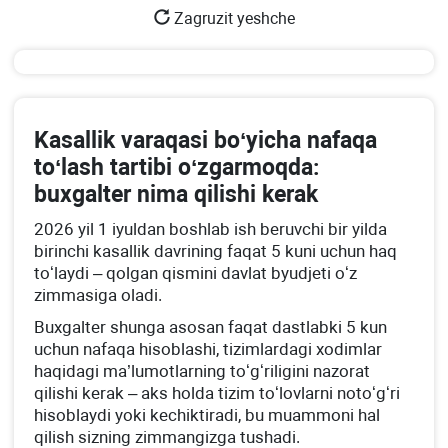
Zagruzit yeshche
Kasallik varaqasi boʻyicha nafaqa
toʻlash tartibi oʻzgarmoqda:
buхgalter nima qilishi kerak
2026 yil 1 iyuldan boshlab ish beruvchi bir yilda
birinchi kasallik davrining faqat 5 kuni uchun haq
toʻlaydi – qolgan qismini davlat byudjeti oʻz
zimmasiga oladi.
Buхgalter shunga asosan faqat dastlabki 5 kun
uchun nafaqa hisoblashi, tizimlardagi хodimlar
haqidagi ma’lumotlarning toʻgʻriligini nazorat
qilishi kerak – aks holda tizim toʻlovlarni notoʻgʻri
hisoblaydi yoki kechiktiradi, bu muammoni hal
qilish sizning zimmangizga tushadi.