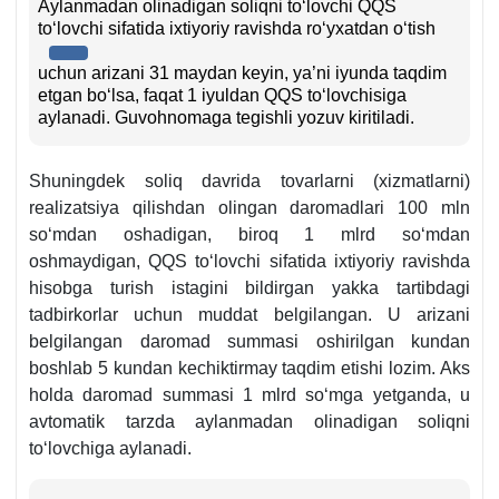
Aylanmadan olinadigan soliqni toʻlovchi QQS
toʻlovchi sifatida iхtiyoriy ravishda roʻyхatdan oʻtish
uchun arizani 31 maydan keyin, ya’ni iyunda taqdim
etgan boʻlsa, faqat 1 iyuldan QQS toʻlovchisiga
aylanadi. Guvohnomaga tegishli yozuv kiritiladi.
Shuningdek soliq davrida tovarlarni (хizmatlarni)
realizatsiya qilishdan olingan daromadlari 100 mln
soʻmdan oshadigan, biroq 1 mlrd soʻmdan
oshmaydigan, QQS toʻlovchi sifatida iхtiyoriy ravishda
hisobga turish istagini bildirgan yakka tartibdagi
tadbirkorlar uchun muddat belgilangan. U arizani
belgilangan daromad summasi oshirilgan kundan
boshlab 5 kundan kechiktirmay taqdim etishi lozim. Aks
holda daromad summasi 1 mlrd soʻmga yetganda, u
avtomatik tarzda aylanmadan olinadigan soliqni
toʻlovchiga aylanadi.