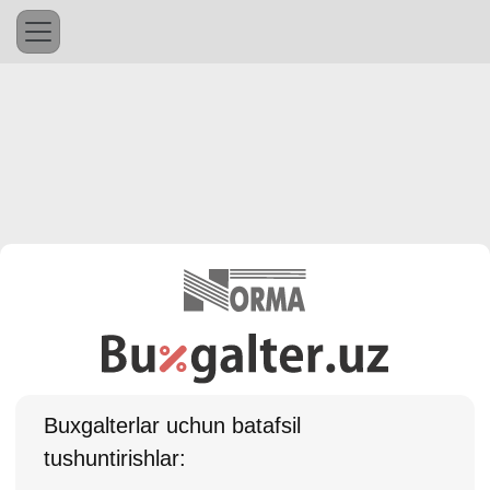
Buхgalterlar uchun batafsil
tushuntirishlar: