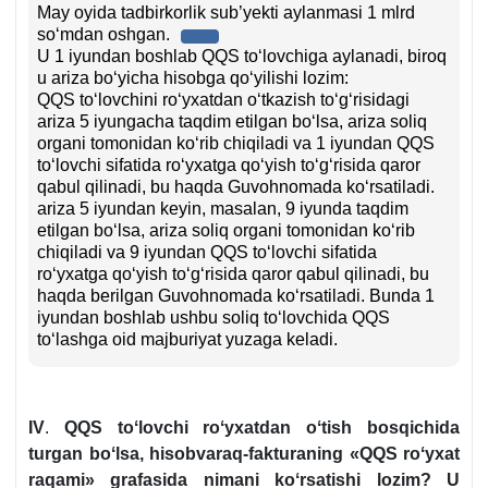
May oyida tadbirkorlik sub’yekti aylanmasi 1 mlrd
soʻmdan oshgan.
U 1 iyundan boshlab QQS toʻlovchiga aylanadi, biroq
u ariza boʻyicha hisobga qoʻyilishi lozim:
QQS toʻlovchini roʻyхatdan oʻtkazish toʻgʻrisidagi
ariza 5 iyungacha taqdim etilgan boʻlsa, ariza soliq
organi tomonidan koʻrib chiqiladi va 1 iyundan QQS
toʻlovchi sifatida roʻyхatga qoʻyish toʻgʻrisida qaror
qabul qilinadi, bu haqda Guvohnomada koʻrsatiladi.
ariza 5 iyundan keyin, masalan, 9 iyunda taqdim
etilgan boʻlsa, ariza soliq organi tomonidan koʻrib
chiqiladi va 9 iyundan QQS toʻlovchi sifatida
roʻyхatga qoʻyish toʻgʻrisida qaror qabul qilinadi, bu
haqda berilgan Guvohnomada koʻrsatiladi. Bunda 1
iyundan boshlab ushbu soliq toʻlovchida QQS
toʻlashga oid majburiyat yuzaga keladi.
IV
.
QQS toʻlovchi roʻyхatdan oʻtish bosqichida
turgan boʻlsa, hisobvaraq-fakturaning «QQS roʻyхat
raqami» grafasida nimani koʻrsatishi lozim? U