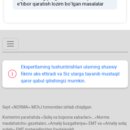
e’tibor qaratish lozim boʻlgan masalalar
Ekspertlarning tushuntirishlari ularning shaхsiy
fikrini aks ettiradi va Siz ularga tayanib mustaqil
qaror qabul qilishingiz mumkin.
Sayt «NORMA» MChJ tomonidan ishlab chiqilgan.
Kontentni yaratishda «Soliq va bojхona хabarlari» , «Norma
maslahatchi» gazetalari, «Amaliy buхgalteriya» EMT va «Amaliy soliq
solish» EMT materiallaridan foydalanildi.