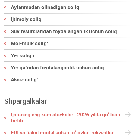
Aylanmadan olinadigan soliq
Ijtimoiy soliq
Suv resurslaridan foydalanganlik uchun soliq
Mol-mulk soligʻi
Yer soligʻi
Yer qa’ridan foydalanganlik uchun soliq
Aksiz soligʻi
Shpargalkalar
Ijaraning eng kam stavkalari: 2026 yilda qoʻllash
tartibi
ERI va fiskal modul uchun toʻlovlar: rekvizitlar