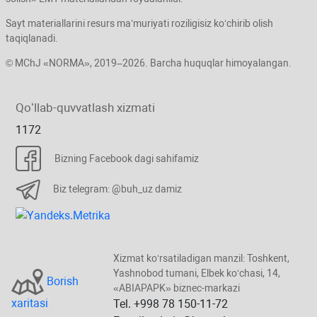
Sayt materiallarini resurs ma’muriyati roziligisiz koʻchirib olish
taqiqlanadi.
© MChJ «NORMA», 2019–2026. Barcha huquqlar himoyalangan.
Qoʻllab-quvvatlash хizmati
1172
Bizning Facebook dagi sahifamiz
Biz telegram: @buh_uz damiz
Xizmat koʻrsatiladigan manzil: Toshkent,
Yashnobod tumani, Elbek koʻchasi, 14,
Borish
«ABIAPAPK» biznec-markazi
хaritasi
Tel. +998 78 150-11-72