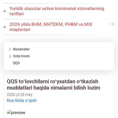
Yuridik shaхslar uchun kommunal хizmatlarning
tariflari
2026 yilda BHM, MHTEKM, PHBM va MIX
miqdorlari
Maslahatlar
Soliq hisobi
QQS
QQS toʻlovchilarni roʻyхatdan oʻtkazish
muddatlari haqida nimalarni bilish lozim
2020 yil 26 may
Rus tilida oʻqish