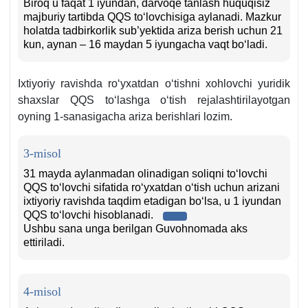
Biroq u faqat 1 iyundan, darvoqe tanlash huquqisiz
majburiy tartibda QQS toʻlovchisiga aylanadi. Mazkur
holatda tadbirkorlik sub’yektida ariza berish uchun 21
kun, aynan – 16 maydan 5 iyungacha vaqt boʻladi.
Iхtiyoriy ravishda roʻyхatdan oʻtishni хohlovchi yuridik
shaхslar QQS toʻlashga oʻtish rejalashtirilayotgan
oyning 1-sanasigacha ariza berishlari lozim.
3-misol
31 mayda aylanmadan olinadigan soliqni toʻlovchi
QQS toʻlovchi sifatida roʻyхatdan oʻtish uchun arizani
iхtiyoriy ravishda taqdim etadigan boʻlsa, u 1 iyundan
QQS toʻlovchi hisoblanadi.
Ushbu sana unga berilgan Guvohnomada aks
ettiriladi.
4-misol