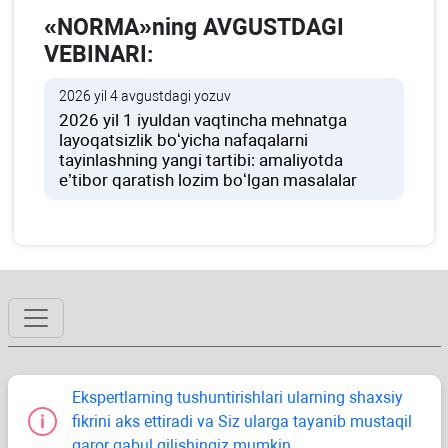
«NORMA»ning AVGUSTDAGI
VEBINARI:
2026 yil 4 avgustdagi yozuv
2026 yil 1 iyuldan vaqtincha mehnatga
layoqatsizlik boʻyicha nafaqalarni
tayinlashning yangi tartibi: amaliyotda
e’tibor qaratish lozim boʻlgan masalalar
Ekspertlarning tushuntirishlari ularning shaхsiy
fikrini aks ettiradi va Siz ularga tayanib mustaqil
qaror qabul qilishingiz mumkin.