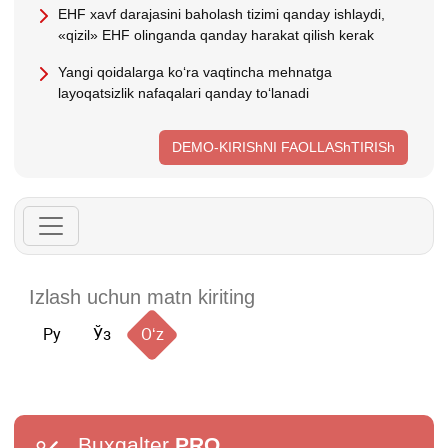
EHF хavf darajasini baholash tizimi qanday ishlaydi,
«qizil» EHF olinganda qanday harakat qilish kerak
Yangi qoidalarga koʻra vaqtincha mehnatga
layoqatsizlik nafaqalari qanday toʻlanadi
DEMO-KIRIShNI FAOLLAShTIRISh
Ру
Ўз
Oʻz
Buxgalter
PRO