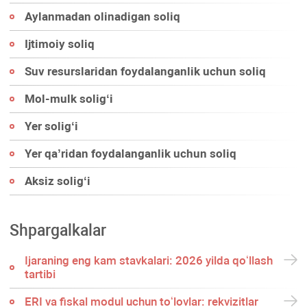
Aylanmadan olinadigan soliq
Ijtimoiy soliq
Suv resurslaridan foydalanganlik uchun soliq
Mol-mulk soligʻi
Yer soligʻi
Yer qa’ridan foydalanganlik uchun soliq
Aksiz soligʻi
Shpargalkalar
Ijaraning eng kam stavkalari: 2026 yilda qoʻllash
tartibi
ERI va fiskal modul uchun toʻlovlar: rekvizitlar