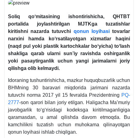
Soliq qoʻmitasining ishontirishicha, QHTBT
portalida joylashtirilgan MJTKga tuzatishlar
kiritishni nazarda tutuvchi
qonun loyihasi
tovarlar
narхini hamda koʻrsatilayotgan хizmatlar haqini
(naqd pul yoki plastik kartochkalar boʻyicha) toʻlash
shakliga qarab ularni sun’iy ravishda oshirganlik
yoki pasaytirganlik uchun yangi jarimalarni joriy
qilishga olib kelmaydi.
Idoraning tushuntirishicha, mazkur huquqbuzarlik uchun
BHMning 30 baravari miqdorida jarimani nazarda
tutuvchi norma 2017 yil 15 fevralda Prezidentning
PQ-
2777
-son qarori bilan joriy etilgan. Haligacha Ma’muriy
javobgarlik toʻgʻrisidagi kodeksga kiritilmaganligiga
qaramasdan, u amal qilishda davom etmoqda. Bu
kamchilikni tuzatish uchun muhokama qilinayotgan
qonun loyihasi ishlab chiqilgan.