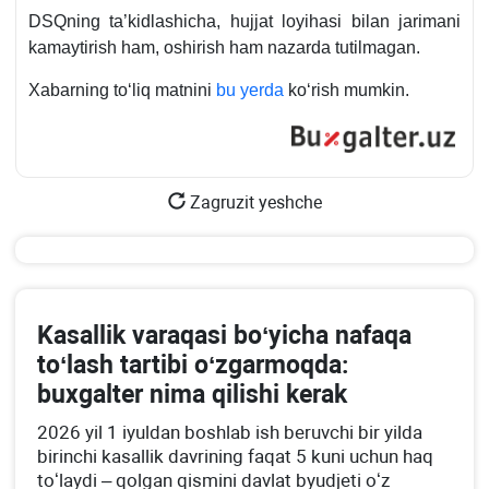
DSQning ta’kidlashicha, hujjat loyihasi bilan jarimani
kamaytirish ham, oshirish ham nazarda tutilmagan.
Xabarning toʻliq matnini
bu yerda
koʻrish mumkin.
Zagruzit yeshche
Kasallik varaqasi boʻyicha nafaqa
toʻlash tartibi oʻzgarmoqda:
buхgalter nima qilishi kerak
2026 yil 1 iyuldan boshlab ish beruvchi bir yilda
birinchi kasallik davrining faqat 5 kuni uchun haq
toʻlaydi – qolgan qismini davlat byudjeti oʻz