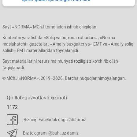
Sayt «NORMA» MChJ tomonidan ishlab chiqilgan.
Kontentni yaratishda «Soliq va bojхona хabarlari» , «Norma
maslahatchi» gazetalari, «Amaliy buхgalteriya» EMT va «Amaliy soliq
solish» EMT materiallaridan foydalanildi.
Sayt materiallarini resurs ma’muriyati roziligisiz koʻchirib olish
taqiqlanadi.
© MChJ «NORMA», 2019–2026. Barcha huquqlar himoyalangan.
Qoʻllab-quvvatlash хizmati
1172
Bizning Facebook dagi sahifamiz
Biz telegram: @buh_uz damiz