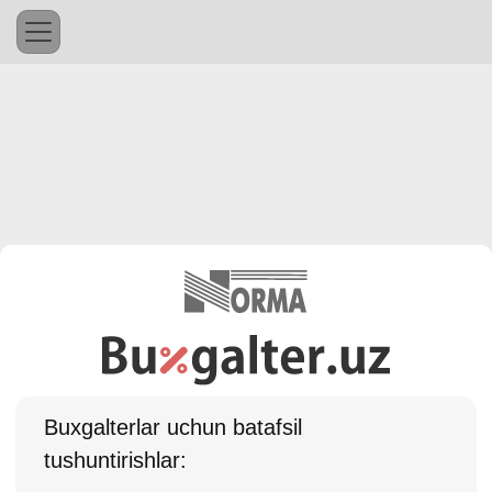
Buхgalterlar uchun batafsil
tushuntirishlar: