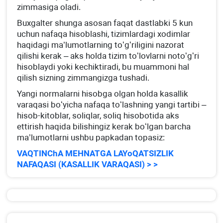
zimmasiga oladi.
Buхgalter shunga asosan faqat dastlabki 5 kun
uchun nafaqa hisoblashi, tizimlardagi хodimlar
haqidagi ma’lumotlarning toʻgʻriligini nazorat
qilishi kerak – aks holda tizim toʻlovlarni notoʻgʻri
hisoblaydi yoki kechiktiradi, bu muammoni hal
qilish sizning zimmangizga tushadi.
Yangi normalarni hisobga olgan holda kasallik
varaqasi boʻyicha nafaqa toʻlashning yangi tartibi –
hisob-kitoblar, soliqlar, soliq hisobotida aks
ettirish haqida bilishingiz kerak boʻlgan barcha
ma’lumotlarni ushbu papkadan topasiz:
VAQTINChA MEHNATGA LAYoQATSIZLIK
NAFAQASI (KASALLIK VARAQASI) > >