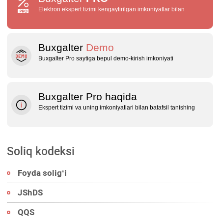
Elektron ekspert tizimi kengaytirilgan imkoniyatlar bilan
Buxgalter
Demo
Buxgalter Pro saytiga bepul demo‑kirish imkoniyati
Buxgalter Pro haqida
Ekspert tizimi va uning imkoniyatlari bilan batafsil tanishing
Soliq kodeksi
Foyda soligʻi
JShDS
QQS