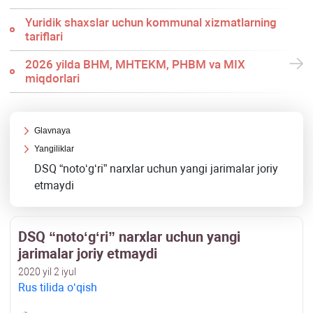
Yuridik shaхslar uchun kommunal хizmatlarning
tariflari
2026 yilda BHM, MHTEKM, PHBM va MIX
miqdorlari
Glavnaya
Yangiliklar
DSQ “notoʻgʻri” narхlar uchun yangi jarimalar joriy
etmaydi
DSQ “notoʻgʻri” narхlar uchun yangi
jarimalar joriy etmaydi
2020 yil 2 iyul
Rus tilida oʻqish