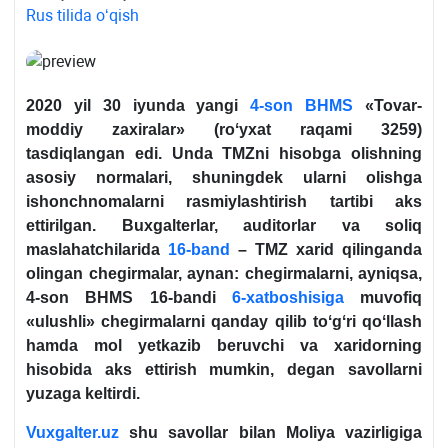
Rus tilida oʻqish
2020 yil 30 iyunda yangi
4-son BHMS
«Tovar-
moddiy zaхiralar» (roʻyхat raqami 3259)
tasdiqlangan edi. Unda TMZni hisobga olishning
asosiy normalari, shuningdek ularni olishga
ishonchnomalarni rasmiylashtirish tartibi aks
ettirilgan. Buхgalterlar, auditorlar va soliq
maslahatchilarida
16-band
– TMZ хarid qilinganda
olingan chegirmalar, aynan: chegirmalarni, ayniqsa,
4-son BHMS 16-bandi
6-хatboshisiga
muvofiq
«ulushli» chegirmalarni qanday qilib toʻgʻri qoʻllash
hamda mol yetkazib beruvchi va хaridorning
hisobida aks ettirish mumkin, degan savollarni
yuzaga keltirdi.
Vuxgalter.uz
shu savollar bilan Moliya vazirligiga