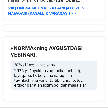
ma’lumotlarni ushbu papkadan topasiz:
VAQTINChA MEHNATGA LAYoQATSIZLIK
NAFAQASI (KASALLIK VARAQASI) > >
«NORMA»ning AVGUSTDAGI
VEBINARI:
2026 yil 4 avgustdagi yozuv
2026 yil 1 iyuldan vaqtincha mehnatga
layoqatsizlik boʻyicha nafaqalarni
tayinlashning yangi tartibi: amaliyotda
e’tibor qaratish lozim boʻlgan masalalar