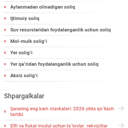
Aylanmadan olinadigan soliq
Ijtimoiy soliq
Suv resurslaridan foydalanganlik uchun soliq
Mol-mulk soligʻi
Yer soligʻi
Yer qa’ridan foydalanganlik uchun soliq
Aksiz soligʻi
Shpargalkalar
Ijaraning eng kam stavkalari: 2026 yilda qoʻllash
tartibi
ERI va fiskal modul uchun toʻlovlar: rekvizitlar