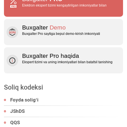
Elektron ekspert tizimi kengaytirilgan imkoniyatlar bilan
Buxgalter
Demo
Buxgalter Pro saytiga bepul demo‑kirish imkoniyati
Buxgalter Pro haqida
Ekspert tizimi va uning imkoniyatlari bilan batafsil tanishing
Soliq kodeksi
Foyda soligʻi
JShDS
QQS