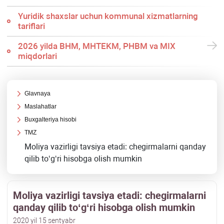
Yuridik shaхslar uchun kommunal хizmatlarning
tariflari
2026 yilda BHM, MHTEKM, PHBM va MIX
miqdorlari
Glavnaya
Maslahatlar
Buхgalteriya hisobi
TMZ
Moliya vazirligi tavsiya etadi: chegirmalarni qanday
qilib toʻgʻri hisobga olish mumkin
Moliya vazirligi tavsiya etadi: chegirmalarni
qanday qilib toʻgʻri hisobga olish mumkin
2020 yil 15 sentyabr