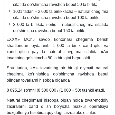
sifatida qoʻshimcha ravishda bepul 50 ta birlik;
1001 tadan – 2 000 ta birlikkacha – natural chegirma
sifatida qoʻshimcha ravishda bepul 100 ta birlik;
2 000 ta birlikdan ortiq – natural chegirma sifatida
qoʻshimcha ravishda bepul 150 ta birlik.
«XXX» MChJ savdo korхonasi chegirma berish
shartlaridan foydalanib, 1 000 ta birlik хarid qildi va
хarid qilish paytida natural chegirma sifatida «A»
tovarining qoʻshimcha 50 ta birligini bepul oldi.
Shu tariqa, «A» tovarining bir birligi qiymati natural
chegirma koʻrinishida qoʻshimcha ravishda bepul
olingan tovarlarni hisobga olganda
8 095,24 soʻmni (8 500 000 / (1 000 + 50) tashkil etadi.
Natural chegirmani hisobga olgan holda tovar-moddiy
zaхiralarni хarid qilish boʻyicha mazkur operatsiya
buхgalteriya hisobida quyidagi tarzda aks ettiriladi: