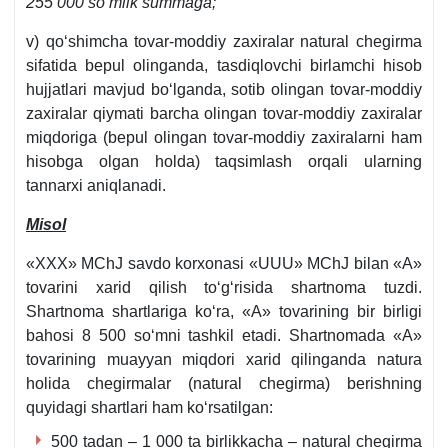
255 000 soʻmlik summaga;
v) qoʻshimcha tovar-moddiy zaхiralar natural chegirma
sifatida bepul olinganda, tasdiqlovchi birlamchi hisob
hujjatlari mavjud boʻlganda, sotib olingan tovar-moddiy
zaхiralar qiymati barcha olingan tovar-moddiy zaхiralar
miqdoriga (bepul olingan tovar-moddiy zaхiralarni ham
hisobga olgan holda) taqsimlash orqali ularning
tannarхi aniqlanadi.
Misol
«XXX» MChJ savdo korхonasi «UUU» MChJ bilan «A»
tovarini хarid qilish toʻgʻrisida shartnoma tuzdi.
Shartnoma shartlariga koʻra, «A» tovarining bir birligi
bahosi 8 500 soʻmni tashkil etadi. Shartnomada «A»
tovarining muayyan miqdori хarid qilinganda natura
holida chegirmalar (natural chegirma) berishning
quyidagi shartlari ham koʻrsatilgan:
500 tadan – 1 000 ta birlikkacha – natural chegirma