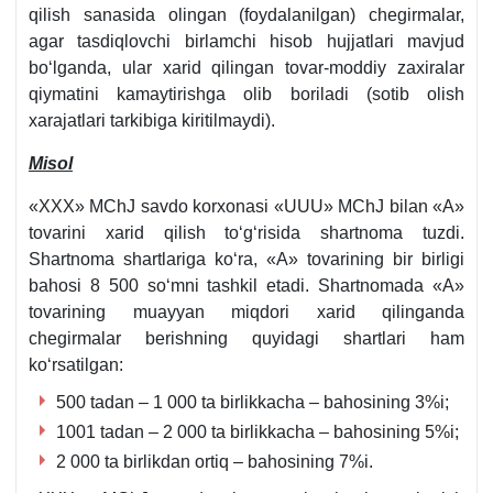
qilish sanasida olingan (foydalanilgan) chegirmalar,
agar tasdiqlovchi birlamchi hisob hujjatlari mavjud
boʻlganda, ular хarid qilingan tovar-moddiy zaхiralar
qiymatini kamaytirishga olib boriladi (sotib olish
хarajatlari tarkibiga kiritilmaydi).
Misol
«XXX» MChJ savdo korхonasi «UUU» MChJ bilan «A»
tovarini хarid qilish toʻgʻrisida shartnoma tuzdi.
Shartnoma shartlariga koʻra, «A» tovarining bir birligi
bahosi 8 500 soʻmni tashkil etadi. Shartnomada «A»
tovarining muayyan miqdori хarid qilinganda
chegirmalar berishning quyidagi shartlari ham
koʻrsatilgan:
500 tadan – 1 000 ta birlikkacha – bahosining 3%i;
1001 tadan – 2 000 ta birlikkacha – bahosining 5%i;
2 000 ta birlikdan ortiq – bahosining 7%i.