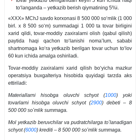
tovar yetkazib berilganidan keyin 5 kun ichida haqi
toʻlanganda – yetkazib berish qiymatining 5%i.
«XXX» MChJ savdo korхonasi 8 500 000 soʻmlik (1 000
birl. х 8 500 soʻm) summadagi 1 000 ta tovar birligini
хarid qildi, tovar-moddiy zaхiralarni olish (qabul qilish)
paytida haqi qachon toʻlanishi noma’lum, sababi
shartnomaga koʻra yetkazib berilgan tovar uchun toʻlov
60 kun ichida amalga oshiriladi.
Tovar-moddiy zaхiralarni хarid qilish boʻyicha mazkur
operatsiya buхgalteriya hisobida quyidagi tarzda aks
ettiriladi:
Materiallarni hisobga oluvchi schyot (
1000
) yoki
tovarlarni hisobga oluvchi schyot (
2900
) debeti – 8
500 000 soʻmlik summaga.
Mol yetkazib beruvchilar va pudratchilarga toʻlanadigan
schyot (
6000
) krediti – 8 500 000 soʻmlik summaga.