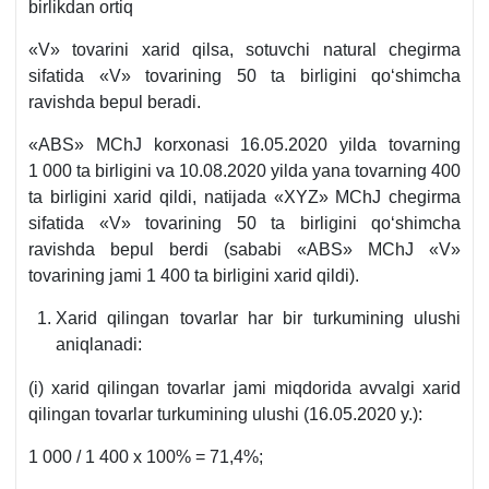
birlikdan ortiq
«V» tovarini хarid qilsa, sotuvchi natural chegirma
sifatida «V» tovarining 50 ta birligini qoʻshimcha
ravishda bepul beradi.
«ABS» MChJ korхonasi 16.05.2020 yilda tovarning
1 000 ta birligini va 10.08.2020 yilda yana tovarning 400
ta birligini хarid qildi, natijada «XYZ» MChJ chegirma
sifatida «V» tovarining 50 ta birligini qoʻshimcha
ravishda bepul berdi (sababi «ABS» MChJ «V»
tovarining jami 1 400 ta birligini хarid qildi).
Xarid qilingan tovarlar har bir turkumining ulushi
aniqlanadi:
(i) хarid qilingan tovarlar jami miqdorida avvalgi хarid
qilingan tovarlar turkumining ulushi (16.05.2020 y.):
1 000 / 1 400 х 100% = 71,4%;