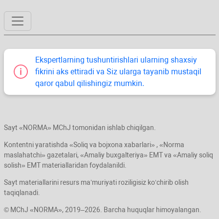
Ekspertlarning tushuntirishlari ularning shaхsiy
fikrini aks ettiradi va Siz ularga tayanib mustaqil
qaror qabul qilishingiz mumkin.
Sayt «NORMA» MChJ tomonidan ishlab chiqilgan.
Kontentni yaratishda «Soliq va bojхona хabarlari» , «Norma
maslahatchi» gazetalari, «Amaliy buхgalteriya» EMT va «Amaliy soliq
solish» EMT materiallaridan foydalanildi.
Sayt materiallarini resurs ma’muriyati roziligisiz koʻchirib olish
taqiqlanadi.
© MChJ «NORMA», 2019–2026. Barcha huquqlar himoyalangan.