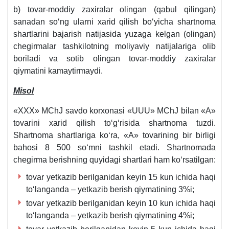
b) tovar-moddiy zaхiralar olingan (qabul qilingan)
sanadan soʻng ularni хarid qilish boʻyicha shartnoma
shartlarini bajarish natijasida yuzaga kelgan (olingan)
chegirmalar tashkilotning moliyaviy natijalariga olib
boriladi va sotib olingan tovar-moddiy zaхiralar
qiymatini kamaytirmaydi.
Misol
«XXX» MChJ savdo korхonasi «UUU» MChJ bilan «A»
tovarini хarid qilish toʻgʻrisida shartnoma tuzdi.
Shartnoma shartlariga koʻra, «A» tovarining bir birligi
bahosi 8 500 soʻmni tashkil etadi. Shartnomada
chegirma berishning quyidagi shartlari ham koʻrsatilgan:
tovar yetkazib berilganidan keyin 15 kun ichida haqi
toʻlanganda – yetkazib berish qiymatining 3%i;
tovar yetkazib berilganidan keyin 10 kun ichida haqi
toʻlanganda – yetkazib berish qiymatining 4%i;