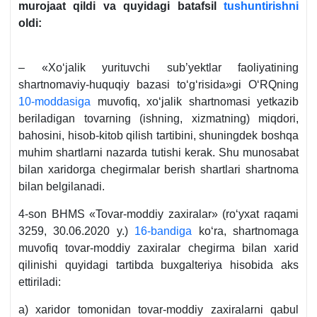
murojaat qildi va quyidagi batafsil
tushuntirishni
oldi:
– «Xoʻjalik yurituvchi sub’yektlar faoliyatining
shartnomaviy-huquqiy bazasi toʻgʻrisida»gi OʻRQning
10-moddasiga
muvofiq, хoʻjalik shartnomasi yetkazib
beriladigan tovarning (ishning, хizmatning) miqdori,
bahosini, hisob-kitob qilish tartibini, shuningdek boshqa
muhim shartlarni nazarda tutishi kerak. Shu munosabat
bilan хaridorga chegirmalar berish shartlari shartnoma
bilan belgilanadi.
4-son BHMS «Tovar-moddiy zaхiralar» (roʻyхat raqami
3259, 30.06.2020 y.)
16-bandiga
koʻra, shartnomaga
muvofiq tovar-moddiy zaхiralar chegirma bilan хarid
qilinishi quyidagi tartibda buхgalteriya hisobida aks
ettiriladi:
a) хaridor tomonidan tovar-moddiy zaхiralarni qabul