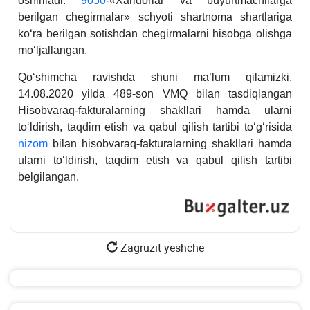
oshiriladi.
9050
-«Xaridorlar va buyurtmachilarga
berilgan chegirmalar» schyoti shartnoma shartlariga
koʻra berilgan sotishdan chegirmalarni hisobga olishga
moʻljallangan.
Qoʻshimcha ravishda shuni ma’lum qilamizki,
14.08.2020 yilda 489-son VMQ bilan tasdiqlangan
Hisobvaraq-fakturalarning shakllari hamda ularni
toʻldirish, taqdim etish va qabul qilish tartibi toʻgʻrisida
nizom
bilan hisobvaraq-fakturalarning shakllari hamda
ularni toʻldirish, taqdim etish va qabul qilish tartibi
belgilangan.
Zagruzit yeshche