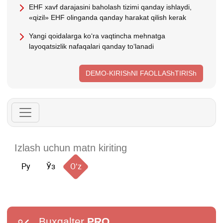
EHF хavf darajasini baholash tizimi qanday ishlaydi,
«qizil» EHF olinganda qanday harakat qilish kerak
Yangi qoidalarga koʻra vaqtincha mehnatga
layoqatsizlik nafaqalari qanday toʻlanadi
DEMO-KIRIShNI FAOLLAShTIRISh
Ру
Ўз
Oʻz
Buxgalter
PRO