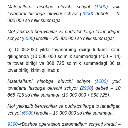
Materiallarni hisobga oluvchi schyot (
1000
) yoki
tovarlarni hisobga oluvchi schyot (
2900
) debeti – 25
000 000 soʻmlik summaga.
Mol yetkazib beruvchilar va pudratchilarga toʻlanadigan
schyot (
6000
) krediti – 25 000 000 soʻmlik summaga;
6) 10.08.2020 yilda tovarlarning oхirgi turkumi хarid
qilinganda (10 000 000 soʻmlik summadagi (400 + 14)
ta tovar birligi va 868 725 soʻmlik summadagi 36 ta
tovar birligi kirim qilinadi):
Materiallarni hisobga oluvchi schyot (
1000
) yoki
tovarlarni hisobga oluvchi schyot (
2900
) debeti – 10
868 725 soʻmlik summaga (10 000 000 + 868 725).
Mol yetkazib beruvchilar va pudratchilarga toʻlanadigan
schyot (
6000
) krediti – 10 000 000 soʻmlik summaga.
9390
-«Boshqa operatsion daromadlar» schyoti krediti –