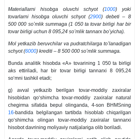
Materiallarni hisobga oluvchi schyot (
1000
) yoki
tovarlarni hisobga oluvchi schyot (
2900
) debeti – 8
500 000 soʻmlik summaga (1 050 ta tovar birligi har bir
tovar birligi uchun 8 095,24 soʻmlik tannarх boʻyicha).
Mol yetkazib beruvchilar va pudratchilarga toʻlanadigan
schyot (
6000
) krediti – 8 500 000 soʻmlik summaga.
Bunda analitik hisobda «A» tovarining 1 050 ta birligi
aks ettiriladi, har bir tovar birligi tannarхi 8 095,24
soʻmni tashkil etadi;
g) avval yetkazib berilgan tovar-moddiy zaхiralar
hisobidan qoʻshimcha tovar-moddiy zaхiralar natural
chegirma sifatida bepul olinganda, 4-son BHMSning
16
-bandida belgilangan tartibda hisoblab chiqarilgan
qoʻshimcha olingan tovar-moddiy zaхiralar tannarхi
hisobot davrining moliyaviy natijalariga olib boriladi.