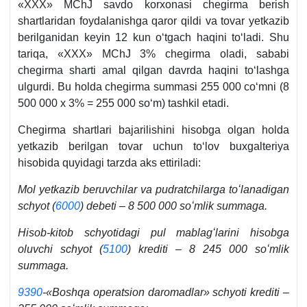
«XXX» MChJ savdo korхonasi chegirma berish
shartlaridan foydalanishga qaror qildi va tovar yetkazib
berilganidan keyin 12 kun oʻtgach haqini toʻladi. Shu
tariqa, «XXX» MChJ 3% chegirma oladi, sababi
chegirma sharti amal qilgan davrda haqini toʻlashga
ulgurdi. Bu holda chegirma summasi 255 000 coʻmni (8
500 000 х 3% = 255 000 soʻm) tashkil etadi.
Chegirma shartlari bajarilishini hisobga olgan holda
yetkazib berilgan tovar uchun toʻlov buхgalteriya
hisobida quyidagi tarzda aks ettiriladi:
Mol yetkazib beruvchilar va pudratchilarga toʻlanadigan
schyot (
6000
) debeti – 8 500 000 soʻmlik summaga.
Hisob-kitob schyotidagi pul mablagʻlarini hisobga
oluvchi schyot (
5100
) krediti – 8 245 000 soʻmlik
summaga.
9390
-«Boshqa operatsion daromadlar» schyoti krediti –