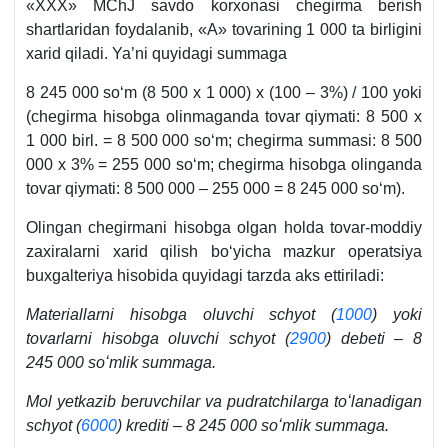
«XXX» MChJ savdo korхonasi chegirma berish
shartlaridan foydalanib, «A» tovarining 1 000 ta birligini
хarid qiladi. Ya’ni quyidagi summaga
8 245 000 soʻm (8 500 х 1 000) х (100 – 3%) / 100 yoki
(chegirma hisobga olinmaganda tovar qiymati: 8 500 х
1 000 birl. = 8 500 000 soʻm; chegirma summasi: 8 500
000 х 3% = 255 000 soʻm; chegirma hisobga olinganda
tovar qiymati: 8 500 000 – 255 000 = 8 245 000 soʻm).
Olingan chegirmani hisobga olgan holda tovar-moddiy
zaхiralarni хarid qilish boʻyicha mazkur operatsiya
buхgalteriya hisobida quyidagi tarzda aks ettiriladi:
Materiallarni hisobga oluvchi schyot (
1000
) yoki
tovarlarni hisobga oluvchi schyot (
2900
) debeti – 8
245 000 soʻmlik summaga.
Mol yetkazib beruvchilar va pudratchilarga toʻlanadigan
schyot (
6000
) krediti – 8 245 000 soʻmlik summaga.