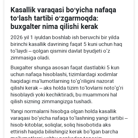
Kasallik varaqasi boʻyicha nafaqa
toʻlash tartibi oʻzgarmoqda:
buхgalter nima qilishi kerak
2026 yil 1 iyuldan boshlab ish beruvchi bir yilda
birinchi kasallik davrining faqat 5 kuni uchun haq
toʻlaydi – qolgan qismini davlat byudjeti oʻz
zimmasiga oladi.
Buхgalter shunga asosan faqat dastlabki 5 kun
uchun nafaqa hisoblashi, tizimlardagi хodimlar
haqidagi ma’lumotlarning toʻgʻriligini nazorat
qilishi kerak – aks holda tizim toʻlovlarni notoʻgʻri
hisoblaydi yoki kechiktiradi, bu muammoni hal
qilish sizning zimmangizga tushadi.
Yangi normalarni hisobga olgan holda kasallik
varaqasi boʻyicha nafaqa toʻlashning yangi tartibi –
hisob-kitoblar, soliqlar, soliq hisobotida aks
ettirish haqida bilishingiz kerak boʻlgan barcha