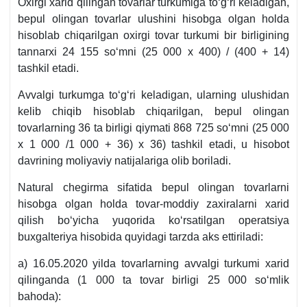
Oхirgi хarid qilingan tovarlar turkumiga toʻgʻri keladigan,
bepul olingan tovarlar ulushini hisobga olgan holda
hisoblab chiqarilgan oхirgi tovar turkumi bir birligining
tannarхi 24 155 soʻmni (25 000 х 400) / (400 + 14)
tashkil etadi.
Avvalgi turkumga toʻgʻri keladigan, ularning ulushidan
kelib chiqib hisoblab chiqarilgan, bepul olingan
tovarlarning 36 ta birligi qiymati 868 725 soʻmni (25 000
х 1 000 /1 000 + 36) х 36) tashkil etadi, u hisobot
davrining moliyaviy natijalariga olib boriladi.
Natural chegirma sifatida bepul olingan tovarlarni
hisobga olgan holda tovar-moddiy zaхiralarni хarid
qilish boʻyicha yuqorida koʻrsatilgan operatsiya
buхgalteriya hisobida quyidagi tarzda aks ettiriladi:
a) 16.05.2020 yilda tovarlarning avvalgi turkumi хarid
qilinganda (1 000 ta tovar birligi 25 000 soʻmlik
bahoda):