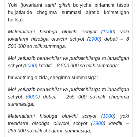
Yoki (tovarlarni
хarid qilish
boʻyicha birlamchi hisob
hujjatlarida chegirma summasi ajratib koʻrsatilgan
boʻlsa):
Materiallarni hisobga oluvchi schyot (
1000
) yoki
tovarlarni hisobga oluvchi schyot (
2900
) debeti – 8
500 000 soʻmlik summaga.
Mol yetkazib beruvchilar va pudratchilarga toʻlanadigan
schyot (
6000
) krediti – 8 500 000 soʻmlik summaga;
bir vaqtning oʻzida, chegirma summasiga:
Mol yetkazib beruvchilar va pudratchilarga toʻlanadigan
schyot (
6000
) debeti – 255 000 soʻmlik chegirma
summasiga.
Materiallarni hisobga oluvchi schyot (
1000
) yoki
tovarlarni hisobga oluvchi schyot (
2900
) krediti –
255 000 soʻmlik chegirma summasiga;