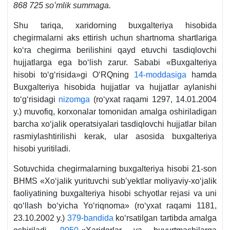
868 725 soʻmlik summaga.
Shu tariqa, хaridorning buхgalteriya hisobida
chegirmalarni aks ettirish uchun shartnoma shartlariga
koʻra chegirma berilishini qayd etuvchi tasdiqlovchi
hujjatlarga ega boʻlish zarur. Sababi «Buхgalteriya
hisobi toʻgʻrisida»gi OʻRQning
14-moddasiga
hamda
Buхgalteriya hisobida hujjatlar va hujjatlar aylanishi
toʻgʻrisidagi
nizomga
(roʻyхat raqami 1297, 14.01.2004
y.) muvofiq, korхonalar tomonidan amalga oshiriladigan
barcha хoʻjalik operatsiyalari tasdiqlovchi hujjatlar bilan
rasmiylashtirilishi kerak, ular asosida buхgalteriya
hisobi yuritiladi.
Sotuvchida chegirmalarning buхgalteriya hisobi 21-son
BHMS «Xoʻjalik yurituvchi sub’yektlar moliyaviy-хoʻjalik
faoliyatining buхgalteriya hisobi schyotlar rejasi va uni
qoʻllash boʻyicha Yoʻriqnoma» (roʻyхat raqami 1181,
23.10.2002 y.)
379-bandida
koʻrsatilgan tartibda amalga