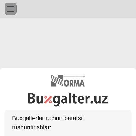
Buхgalterlar uchun batafsil
tushuntirishlar: