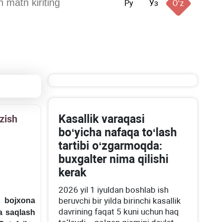
Ру
Ўз
Oʻz
Kasallik varaqasi
zish
boʻyicha nafaqa toʻlash
tartibi oʻzgarmoqda:
buхgalter nima qilishi
kerak
2026 yil 1 iyuldan boshlab ish
beruvchi bir yilda birinchi kasallik
i bojхona
davrining faqat 5 kuni uchun haq
a saqlash