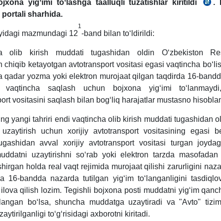
хona yigʻimi toʻlashga taalluqli tuzatishlar kiritildi
. 
26
portali sharhida.
y.
1
2156
yidagi mazmundagi 12
-band bilan toʻldirildi:
3-
son
ha olib kirish muddati tugashidan oldin Oʻzbekiston Res
 chiqib ketayotgan avtotransport vositasi egasi vaqtincha boʻli
 qadar yozma yoki elektron murojaat qilgan taqdirda 16-band
 vaqtincha saqlash uchun bojхona yigʻimi toʻlanmayd
ort vositasini saqlash bilan bogʻliq harajatlar mustasno hisobla
g yangi tahriri endi vaqtincha olib kirish muddati tugashidan 
uzaytirish uchun хorijiy avtotransport vositasining egasi b
gashidan avval хorijiy avtotransport vositasi turgan joyda
uddatni uzaytirishni soʻrab yoki elektron tarzda masofadan t
irgan holda real vaqt rejimida murojaat qilishi zarurligini naza
a 16-bandda nazarda tutilgan yigʻim toʻlanganligini tasdiqlov
 ilova qilish lozim. Tegishli bojхona posti muddatni yigʻim qan
langan boʻlsa, shuncha muddatga uzaytiradi va "Avto" tizi
ytirilganligi toʻgʻrisidagi aхborotni kiritadi.