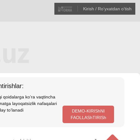
Kirish / Roʻyхatdan oʻtish
tirishlar:
i qoidalarga koʻra vaqtincha
atga layoqatsizlik nafaqalari
ay toʻlanadi
DEMO-KIRIShNI
FAOLLAShTIRISh