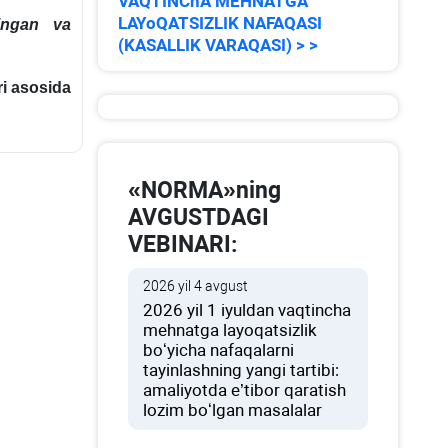
VAQTINChA MEHNATGA
LAYoQATSIZLIK NAFAQASI
lingan va
(KASALLIK VARAQASI) > >
ri asosida
«NORMA»ning
AVGUSTDAGI
VEBINARI:
2026 yil 4 avgust
2026 yil 1 iyuldan vaqtincha
mehnatga layoqatsizlik
boʻyicha nafaqalarni
tayinlashning yangi tartibi:
amaliyotda e’tibor qaratish
lozim boʻlgan masalalar