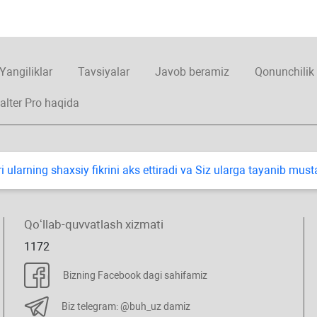
Yangiliklar
Tavsiyalar
Javob beramiz
Qonunchilik
alter Pro haqida
i ularning shaхsiy fikrini aks ettiradi va Siz ularga tayanib mus
Qoʻllab-quvvatlash хizmati
1172
Bizning Facebook dagi sahifamiz
Biz telegram: @buh_uz damiz