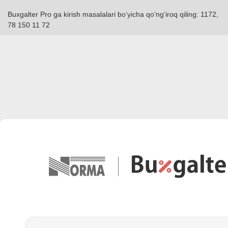
Buxgalter Pro ga kirish masalalari boʻyicha qoʻngʻiroq qiling: 1172,
78 150 11 72