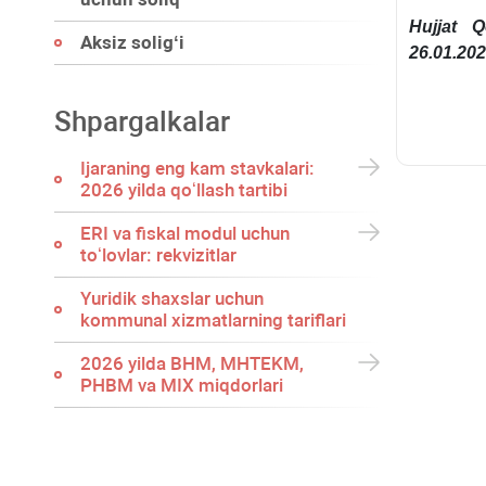
Hujjat Q
Aksiz soligʻi
26.01.202
Shpargalkalar
Ijaraning eng kam stavkalari:
2026 yilda qoʻllash tartibi
ERI va fiskal modul uchun
toʻlovlar: rekvizitlar
Yuridik shaхslar uchun
kommunal хizmatlarning tariflari
2026 yilda BHM, MHTEKM,
PHBM va MIX miqdorlari