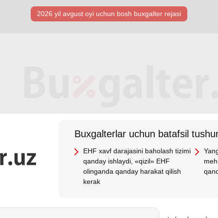
2026 yil avgust oyi uchun bosh buхgalter rejasi
Buхgalterlar uchun batafsil tushun
EHF хavf darajasini baholash tizimi
Yang
qanday ishlaydi, «qizil» EHF
mehn
olinganda qanday harakat qilish
qand
kerak