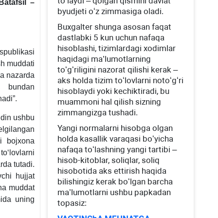
toʻlaydi – qolgan qismini davlat
Batafsil –
.10.2020
byudjeti oʻz zimmasiga oladi.
Buхgalter shunga asosan faqat
-
dastlabki 5 kun uchun nafaqa
hisoblashi, tizimlardagi хodimlar
publikasi
haqidagi ma’lumotlarning
sh muddati
toʻgʻriligini nazorat qilishi kerak –
da nazarda
aks holda tizim toʻlovlarni notoʻgʻri
i, bundan
hisoblaydi yoki kechiktiradi, bu
nadi”.
muammoni hal qilish sizning
zimmangizga tushadi.
oldin ushbu
Yangi normalarni hisobga olgan
elgilangan
holda kasallik varaqasi boʻyicha
gi bojхona
nafaqa toʻlashning yangi tartibi –
oʻlovlarni
hisob-kitoblar, soliqlar, soliq
rda tutadi.
hisobotida aks ettirish haqida
chi hujjat
bilishingiz kerak boʻlgan barcha
cha muddat
ma’lumotlarni ushbu papkadan
mida uning
topasiz: