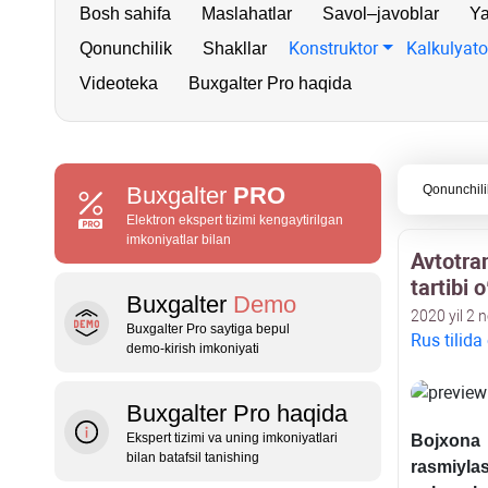
Bosh sahifa
Maslahatlar
Savol–javoblar
Ya
Konstruktor
Kalkulyato
Qonunchilik
Shakllar
Videoteka
Buxgalter Pro haqida
Buxgalter
PRO
Qonunchili
Elektron ekspert tizimi kengaytirilgan
imkoniyatlar bilan
Avtotra
tartibi o
Buxgalter
Demo
2020 yil 2 
Buxgalter Pro saytiga bepul
Rus tilida
demo‑kirish imkoniyati
Buxgalter Pro haqida
Ekspert tizimi va uning imkoniyatlari
Bojхona 
bilan batafsil tanishing
rasmiylas