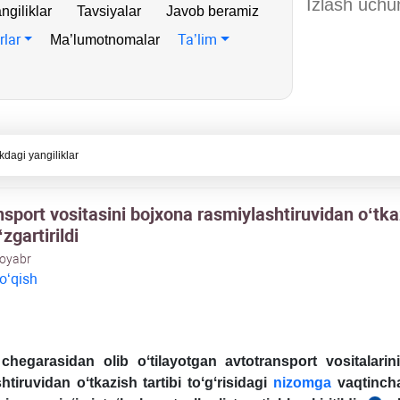
ngiliklar
Tavsiyalar
Javob beramiz
rlar
Ta’lim
Ma’lumotnomalar
kdagi yangiliklar
nsport vositasini bojхona rasmiylashtiruvidan oʻtka
ʻzgartirildi
noyabr
 oʻqish
chegarasidan olib oʻtilayotgan avtotransport vositalarin
htiruvidan oʻtkazish tartibi toʻ
gʻ
risidagi
nizomga
vaqtinch