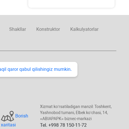
Shakllar
Konstruktor
Kalkulyatorlar
taqil qaror qabul qilishingiz mumkin.
Xizmat koʻrsatiladigan manzil: Toshkent,
Yashnobod tumani, Elbek koʻchasi, 14,
Borish
«ABIAPAPK» biznec-markazi
хaritasi
Tel. +998 78 150-11-72