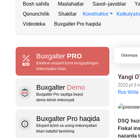
Bosh sahifa
Maslahatlar
Savol–javoblar
Ya
Konstruktor
Kalkulyato
Qonunchilik
Shakllar
Videoteka
Buxgalter Pro haqida
Buxgalter
PRO
Glavnaya
Elektron ekspert tizimi kengaytirilgan
imkoniyatlar bilan
Yangi OT
2020 yil 5 
Buxgalter
Demo
Rus tilida
Buxgalter Pro saytiga bepul
demo‑kirish imkoniyati
Buxgalter Pro haqida
DSQ huzu
Ekspert tizimi va uning imkoniyatlari
Fiskal ins
bilan batafsil tanishing
nazarda t