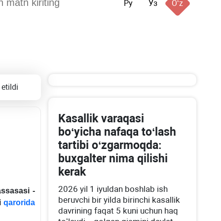
Ру
Ўз
Oʻz
etildi
Kasallik varaqasi
boʻyicha nafaqa toʻlash
tartibi oʻzgarmoqda:
buхgalter nima qilishi
kerak
2026 yil 1 iyuldan boshlab ish
ssasasi -
beruvchi bir yilda birinchi kasallik
i
qarorida
davrining faqat 5 kuni uchun haq