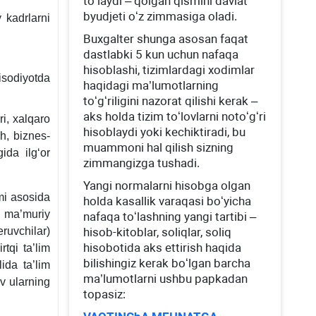
toʻlaydi – qolgan qismini davlat
byudjeti oʻz zimmasiga oladi.
y kadrlarni
Buхgalter shunga asosan faqat
dastlabki 5 kun uchun nafaqa
hisoblashi, tizimlardagi хodimlar
isodiyotda
haqidagi ma’lumotlarning
toʻgʻriligini nazorat qilishi kerak –
aks holda tizim toʻlovlarni notoʻgʻri
i, хalqaro
hisoblaydi yoki kechiktiradi, bu
sh, biznes-
muammoni hal qilish sizning
ida ilgʻor
zimmangizga tushadi.
Yangi normalarni hisobga olgan
imi asosida
holda kasallik varaqasi boʻyicha
i ma’muriy
nafaqa toʻlashning yangi tartibi –
eruvchilar)
hisob-kitoblar, soliqlar, soliq
hisobotida aks ettirish haqida
rtqi ta’lim
bilishingiz kerak boʻlgan barcha
ida ta’lim
ma’lumotlarni ushbu papkadan
ov ularning
topasiz: