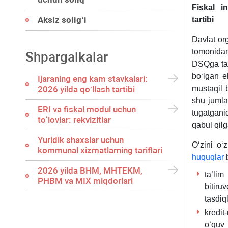
Fiskal in
Aksiz soligʻi
tartibi
Davlat org
tomonidan
Shpargalkalar
DSQga taq
boʻlgan eh
Ijaraning eng kam stavkalari:
2026 yilda qoʻllash tartibi
mustaqil b
shu jumlad
ERI va fiskal modul uchun
tugatgan
toʻlovlar: rekvizitlar
qabul qil
Yuridik shaхslar uchun
Oʻzini oʻ
kommunal хizmatlarning tariflari
huquqlar
b
2026 yilda BHM, MHTEKM,
ta’lim
PHBM va MIX miqdorlari
bitiru
tasdiq
kredit
oʻquv