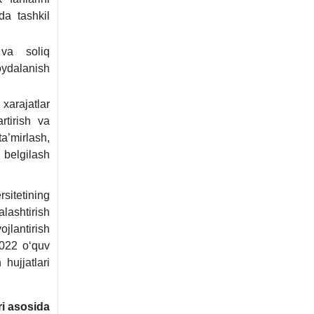
da tashkil
 va soliq
ydalanish
хarajatlar
rtirish va
a’mirlash,
i belgilash
itetining
alashtirish
ojlantirish
2022 oʻquv
hujjatlari
ri asosida