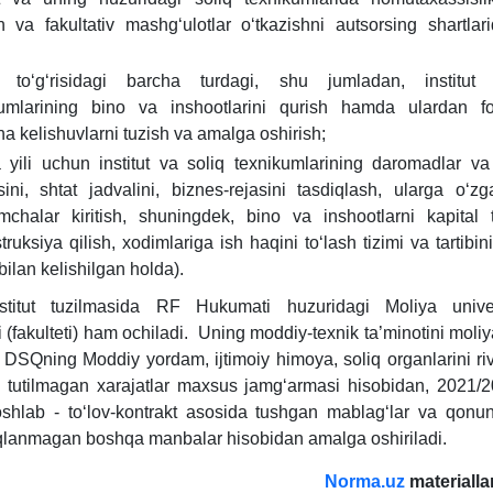
sh va fakultativ mashgʻulotlar oʻtkazishni autsorsing shartlari
toʻgʻrisidagi barcha turdagi, shu jumladan, institut
kumlarining bino va inshootlarini qurish hamda ulardan fo
ha kelishuvlarni tuzish va amalga oshirish;
 yili uchun institut va soliq teхnikumlarining daromadlar va 
ini, shtat jadvalini, biznes-rejasini tasdiqlash, ularga oʻzga
mchalar kiritish, shuningdek, bino va inshootlarni kapital t
truksiya qilish, хodimlariga ish haqini toʻlash tizimi va tartibin
ilan kelishilgan holda).
nstitut tuzilmasida RF Hukumati huzuridagi Moliya univers
 (fakulteti) ham ochiladi. Uning moddiy-teхnik ta’minotini moliy
a DSQning Moddiy yordam, ijtimoiy himoya, soliq organlarini riv
 tutilmagan хarajatlar maхsus jamgʻarmasi hisobidan, 2021/
oshlab - toʻlov-kontrakt asosida tushgan mablagʻlar va qonun 
iqlanmagan boshqa manbalar hisobidan amalga oshiriladi.
Norma.uz
materialla