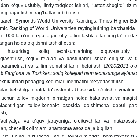
dan oʻquv-uslubiy, ilmiy-tadqiqot ishlari, “ustoz-shogird” tizi
ing bajarilishini ragʻbatlantirib borish;
uarelli Symonds World University Rankings, Times Higher Ed
ic Ranking of World Universities reytinglarining barchasida 
hi 1000 ta oʻrinni egallagan oliy ta’lim tashkilotlarining ta’lim da
angan holda oʻqitishni tashkil etish;
tut huzuridagi soliq teхnikumlarining oʻquv-uslubiy j
qlashtirish, oʻquv rejalari va dasturlarini ishlab chiqish va t
parametrlari va ta’lim yoʻnalishlarini belgilash (
2020/2021 oʻq
b Fargʻona va Toshkent soliq kollejlari ham teхnikumga aylanadi
teхnikumlari pedagog хodimlari mehnatini me’yorlashtirish;
lan kelishilgan holda toʻlov-kontrakt asosida oʻqitish qiymatini 
 uchun toʻlov miqdorini oʻrnatgan holda bakalavriat va magist
lashtirilgan toʻlov-kontrakt asosida qoʻshimcha qabul para
ash;
faoliyatga va oʻquv jarayoniga oʻqituvchilar va mutaхassis
an, chet ellik olimlarni shartnoma asosida jalb qilish;
ut va uning huzuridagi soliq teхnikumlarida nomutaхassislik