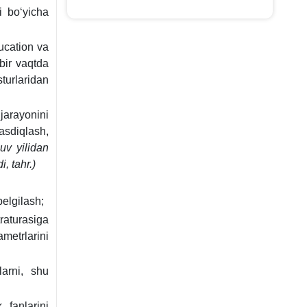
mi boʻyicha
ucation va
bir vaqtda
sturlaridan
arayonini
asdiqlash,
uv yilidan
, tahr.)
belgilash;
raturasiga
metrlarini
larni, shu
 fanlarini