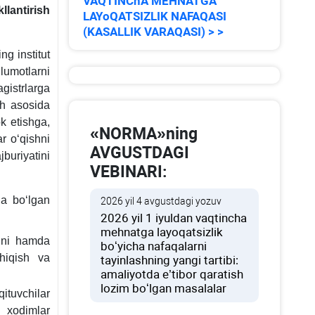
VAQTINChA MEHNATGA
lantirish
LAYoQATSIZLIK NAFAQASI
(KASALLIK VARAQASI) > >
ng institut
lumotlarni
gistrlarga
ish asosida
ok etishga,
«NORMA»ning
ar oʻqishni
AVGUSTDAGI
uriyatini
VEBINARI:
ga boʻlgan
2026 yil 4 avgustdagi yozuv
2026 yil 1 iyuldan vaqtincha
mehnatga layoqatsizlik
arini hamda
boʻyicha nafaqalarni
chiqish va
tayinlashning yangi tartibi:
amaliyotda e’tibor qaratish
lozim boʻlgan masalalar
qituvchilar
g хodimlar