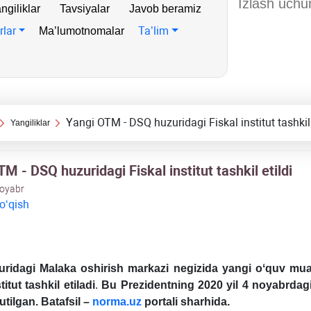
ngiliklar
Tavsiyalar
Javob beramiz
rlar
Ta’lim
Ma’lumotnomalar
Yangi OTM - DSQ huzuridagi Fiskal institut tashkil 
Yangiliklar
M - DSQ huzuridagi Fiskal institut tashkil etildi
noyabr
 oʻqish
ridagi Malaka oshirish markazi negizida yangi oʻquv mua
titut tashkil etiladi
.
Bu Prezidentning 2020 yil 4 noyabrdag
utilgan. Batafsil –
norma
.
uz
portali sharhida.