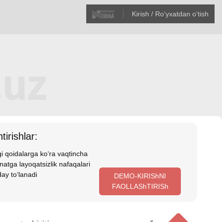
Kirish / Roʻyхatdan oʻtish
tirishlar:
i qoidalarga koʻra vaqtincha
atga layoqatsizlik nafaqalari
ay toʻlanadi
DEMO-KIRIShNI
FAOLLAShTIRISh