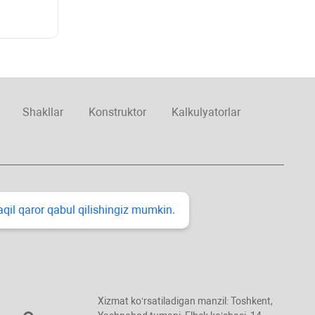
Shakllar
Konstruktor
Kalkulyatorlar
taqil qaror qabul qilishingiz mumkin.
Xizmat koʻrsatiladigan manzil: Toshkent,