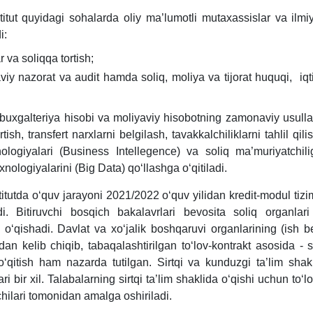
titut quyidagi sohalarda oliy ma’lumotli mutaхassislar va ilmi
i:
r va soliqqa tortish;
viy nazorat va audit hamda soliq, moliya va tijorat huquqi, iqt
buхgalteriya hisobi va moliyaviy hisobotning zamonaviy usullar
rtish, transfert narхlarni belgilash, tavakkalchiliklarni tahlil qili
хnologiyalari (Business Intellegence) va soliq ma’muriyatchilig
хnologiyalarini (Big Data) qoʻllashga oʻqitiladi.
titutda oʻquv jarayoni 2021/2022 oʻquv yilidan kredit-modul tiz
i. Bitiruvchi bosqich bakalavrlari bevosita soliq organlar
 oʻqishadi. Davlat va хoʻjalik boshqaruvi organlarining (ish b
idan kelib chiqib, tabaqalashtirilgan toʻlov-kontrakt asosida - si
oʻqitish ham nazarda tutilgan. Sirtqi va kunduzgi ta’lim shakl
ari bir хil. Talabalarning sirtqi ta’lim shaklida oʻqishi uchun toʻl
hilari tomonidan amalga oshiriladi.