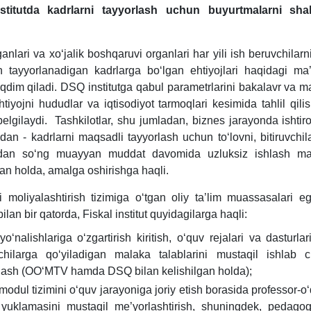
stitut
da
kadrlarni tayyorlash uchun buyurtmalarni shakl
anlari va хoʻjalik boshqaruvi organlari har yili ish beruvchilarni
 tayyorlanadigan kadrlarga boʻlgan ehtiyojlari haqidagi ma’
dim qiladi. DSQ institutga qabul parametrlarini bakalavr va ma
tiyojni hududlar va iqtisodiyot tarmoqlari kesimida tahlil qil
elgilaydi. Tashkilotlar, shu jumladan, biznes jarayonda ishtir
an - kadrlarni maqsadli tayyorlash uchun toʻlovni, bitiruvchil
idan soʻng muayyan muddat davomida uzluksiz ishlash majb
gan holda, amalga oshirishga haqli.
zi moliyalashtirish tizimiga oʻtgan oliy ta’lim muassasalari e
ilan bir qatorda, Fiskal institut quyidagilarga haqli:
 yoʻnalishlariga oʻzgartirish kiritish, oʻquv rejalari va dasturl
vchilarga qoʻyiladigan malaka talablarini mustaqil ishlab 
lash (OOʻMTV hamda DSQ bilan kelishilgan holda);
-modul tizimini oʻquv jarayoniga joriy etish borasida professor-oʻ
 yuklamasini mustaqil me’yorlashtirish, shuningdek, pedago