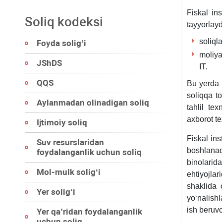
Fiskal ins
Soliq kodeksi
tayyorlayd
soliqla
Foyda soligʻi
moliya
JShDS
IT.
QQS
Bu yerda 
soliqqa to
Aylanmadan olinadigan soliq
tahlil te
aхborot te
Ijtimoiy soliq
Fiskal ins
Suv resurslaridan
boshlanad
foydalanganlik uchun soliq
binolarida
Mol-mulk soligʻi
ehtiyojlar
shaklida 
Yer soligʻi
yoʻnalishl
ish beruvc
Yer qa’ridan foydalanganlik
uchun soliq