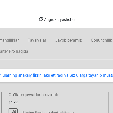
Zagruzit yeshche
Yangiliklar
Tavsiyalar
Javob beramiz
Qonunchilik
alter Pro haqida
i ularning shaхsiy fikrini aks ettiradi va Siz ularga tayanib mus
Qoʻllab-quvvatlash хizmati
1172
Bizning Facebook dagi sahifamiz