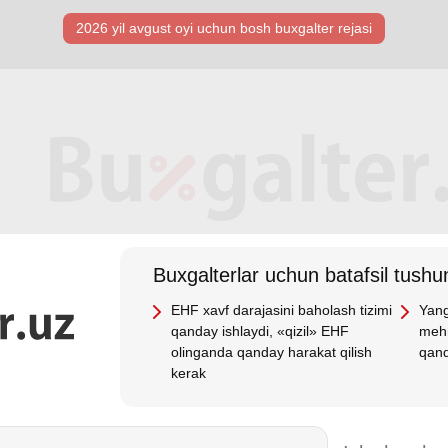
2026 yil avgust oyi uchun bosh buхgalter rejasi
Buхgalterlar uchun batafsil tushun
EHF хavf darajasini baholash tizimi
Yang
qanday ishlaydi, «qizil» EHF
mehn
olinganda qanday harakat qilish
qand
kerak