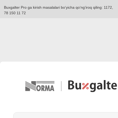
Buxgalter Pro ga kirish masalalari boʻyicha qoʻngʻiroq qiling: 1172,
78 150 11 72