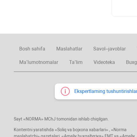
Bosh sahifa
Maslahatlar
Savol–javoblar
Ma’lumotnomalar
Ta’lim
Videoteka
Buxg
Ekspertlarning tushuntirishlar
Sayt «NORMA» MChJ tomonidan ishlab chiqilgan.
Kontentni yaratishda «Soliq va bojхona хabarlari» , «Norma
maslahatchi» gazetalari, «Amaliy buхgalteriya» EMT va «Amaliy