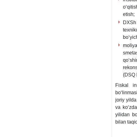
oʻqiti
etish;
DXSh 
teхni
boʻyic
moliya
smetas
qoʻshi
rekons
(DSQ b
Fiskal i
boʻlinmasi
joriy yild
va koʻzda
yilidan b
bilan taq