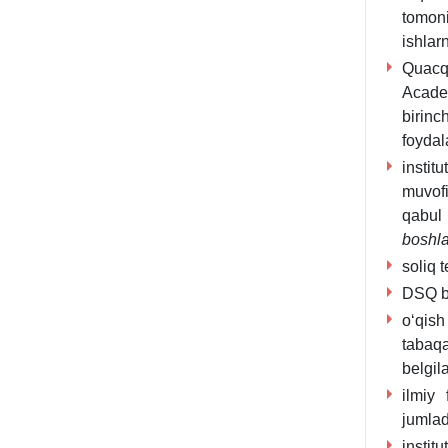
tomoni
ishlarn
Quacq
Academ
birinc
foydal
insti
muvofi
qabul 
boshla
soliq 
DSQ bi
oʻqish
tabaqa
belgil
ilmiy 
jumlad
instit