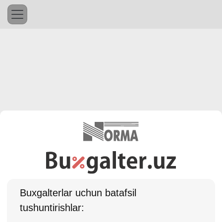
Buхgalterlar uchun batafsil
tushuntirishlar: