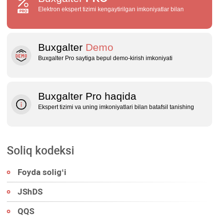
Elektron ekspert tizimi kengaytirilgan imkoniyatlar bilan
Buxgalter
Demo
Buxgalter Pro saytiga bepul demo‑kirish imkoniyati
Buxgalter Pro haqida
Ekspert tizimi va uning imkoniyatlari bilan batafsil tanishing
Soliq kodeksi
Foyda soligʻi
JShDS
QQS