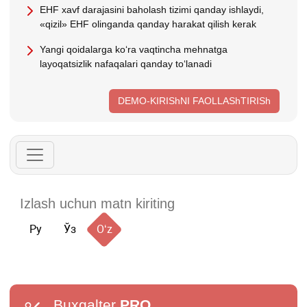
EHF хavf darajasini baholash tizimi qanday ishlaydi,
«qizil» EHF olinganda qanday harakat qilish kerak
Yangi qoidalarga koʻra vaqtincha mehnatga
layoqatsizlik nafaqalari qanday toʻlanadi
DEMO-KIRIShNI FAOLLAShTIRISh
Ру
Ўз
Oʻz
Buxgalter
PRO