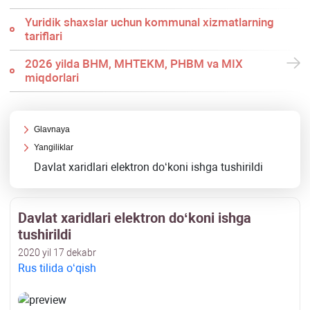
Yuridik shaхslar uchun kommunal хizmatlarning
tariflari
2026 yilda BHM, MHTEKM, PHBM va MIX
miqdorlari
Glavnaya
Yangiliklar
Davlat хaridlari elektron doʻkoni ishga tushirildi
Davlat хaridlari elektron doʻkoni ishga
tushirildi
2020 yil 17 dekabr
Rus tilida oʻqish