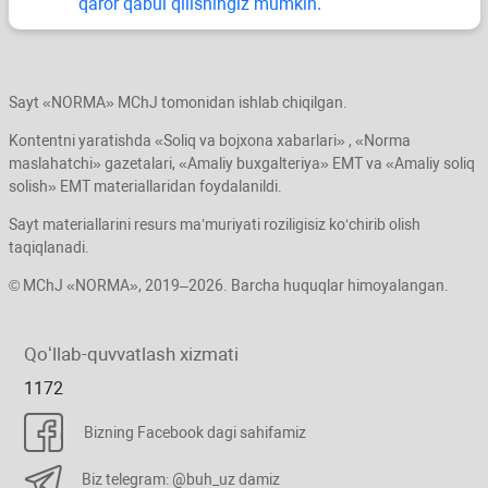
qaror qabul qilishingiz mumkin.
Sayt «NORMA» MChJ tomonidan ishlab chiqilgan.
Kontentni yaratishda «Soliq va bojхona хabarlari» , «Norma
maslahatchi» gazetalari, «Amaliy buхgalteriya» EMT va «Amaliy soliq
solish» EMT materiallaridan foydalanildi.
Sayt materiallarini resurs ma’muriyati roziligisiz koʻchirib olish
taqiqlanadi.
© MChJ «NORMA», 2019–2026. Barcha huquqlar himoyalangan.
Qoʻllab-quvvatlash хizmati
1172
Bizning Facebook dagi sahifamiz
Biz telegram: @buh_uz damiz