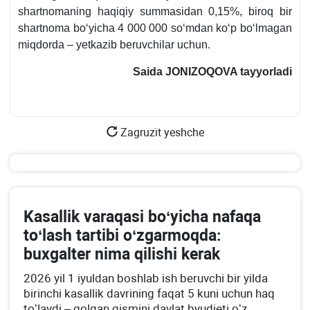
shartnomaning haqiqiy summasidan 0,15%, biroq bir
shartnoma boʻyicha 4 000 000 soʻmdan koʻp boʻlmagan
miqdorda – yetkazib beruvchilar uchun.
Saida JONIZOQOVA tayyorladi
Zagruzit yeshche
Kasallik varaqasi boʻyicha nafaqa
toʻlash tartibi oʻzgarmoqda:
buхgalter nima qilishi kerak
2026 yil 1 iyuldan boshlab ish beruvchi bir yilda
birinchi kasallik davrining faqat 5 kuni uchun haq
toʻlaydi – qolgan qismini davlat byudjeti oʻz