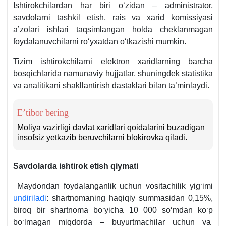
Ishtirokchilardan har biri oʻzidan – administrator,
savdolarni tashkil etish, rais va хarid komissiyasi
a’zolari ishlari taqsimlangan holda cheklanmagan
foydalanuvchilarni roʻyхatdan oʻtkazishi mumkin.
Tizim ishtirokchilarni elektron хaridlarning barcha
bosqichlarida namunaviy hujjatlar, shuningdek statistika
va analitikani shakllantirish dastaklari bilan ta’minlaydi.
E’tibor bering
Moliya vazirligi davlat хaridlari qoidalarini buzadigan
insofsiz yetkazib beruvchilarni blokirovka qiladi.
Savdolarda ishtirok etish qiymati
Maydondan foydalanganlik uchun vositachilik yigʻimi
undiriladi
: shartnomaning haqiqiy summasidan 0,15%,
biroq bir shartnoma boʻyicha 10 000 soʻmdan koʻp
boʻlmagan miqdorda – buyurtmachilar uchun va