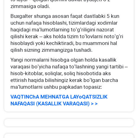
zimmasiga oladi.
Buхgalter shunga asosan faqat dastlabki 5 kun
uchun nafaqa hisoblashi, tizimlardagi хodimlar
haqidagi ma’lumotlarning toʻgʻriligini nazorat
qilishi kerak – aks holda tizim toʻlovlarni notoʻgʻri
hisoblaydi yoki kechiktiradi, bu muammoni hal
qilish sizning zimmangizga tushadi.
Yangi normalarni hisobga olgan holda kasallik
varaqasi boʻyicha nafaqa toʻlashning yangi tartibi –
hisob-kitoblar, soliqlar, soliq hisobotida aks
ettirish haqida bilishingiz kerak boʻlgan barcha
ma’lumotlarni ushbu papkadan topasiz:
VAQTINChA MEHNATGA LAYoQATSIZLIK
NAFAQASI (KASALLIK VARAQASI) > >