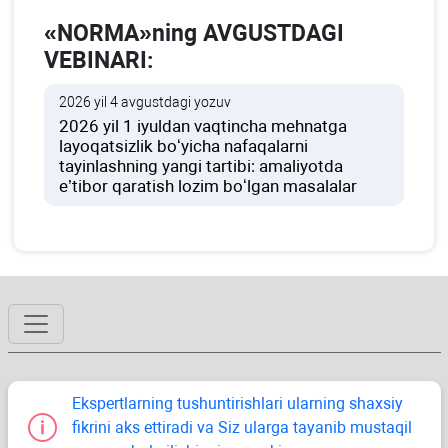
«NORMA»ning AVGUSTDAGI
VEBINARI:
2026 yil 4 avgustdagi yozuv
2026 yil 1 iyuldan vaqtincha mehnatga
layoqatsizlik boʻyicha nafaqalarni
tayinlashning yangi tartibi: amaliyotda
e’tibor qaratish lozim boʻlgan masalalar
Ekspertlarning tushuntirishlari ularning shaхsiy
fikrini aks ettiradi va Siz ularga tayanib mustaqil