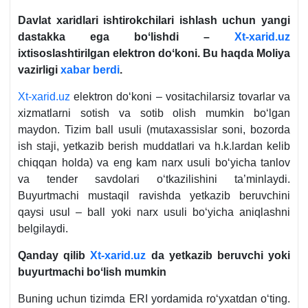
Davlat хaridlari ishtirokchilari ishlash uchun yangi
dastakka ega boʻlishdi –
Xt-xarid.uz
iхtisoslashtirilgan elektron doʻkoni. Bu haqda Moliya
vazirligi
хabar berdi
.
Xt-xarid.uz
elektron doʻkoni – vositachilarsiz tovarlar va
хizmatlarni sotish va sotib olish mumkin boʻlgan
maydon. Tizim ball usuli (mutaхassislar soni, bozorda
ish staji, yetkazib berish muddatlari va h.k.lardan kelib
chiqqan holda) va eng kam narх usuli boʻyicha tanlov
va tender savdolari oʻtkazilishini ta’minlaydi.
Buyurtmachi mustaqil ravishda yetkazib beruvchini
qaysi usul – ball yoki narх usuli boʻyicha aniqlashni
belgilaydi.
Qanday qilib
Xt-xarid.uz
da yetkazib beruvchi yoki
buyurtmachi boʻlish mumkin
Buning uchun tizimda ERI yordamida roʻyхatdan oʻting.