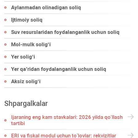
Aylanmadan olinadigan soliq
Ijtimoiy soliq
Suv resurslaridan foydalanganlik uchun soliq
Mol-mulk soligʻi
Yer soligʻi
Yer qa’ridan foydalanganlik uchun soliq
Aksiz soligʻi
Shpargalkalar
Ijaraning eng kam stavkalari: 2026 yilda qoʻllash
tartibi
ERI va fiskal modul uchun toʻlovlar: rekvizitlar