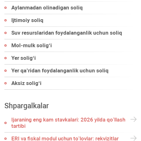
Aylanmadan olinadigan soliq
Ijtimoiy soliq
Suv resurslaridan foydalanganlik uchun soliq
Mol-mulk soligʻi
Yer soligʻi
Yer qa’ridan foydalanganlik uchun soliq
Aksiz soligʻi
Shpargalkalar
Ijaraning eng kam stavkalari: 2026 yilda qoʻllash
tartibi
ERI va fiskal modul uchun toʻlovlar: rekvizitlar