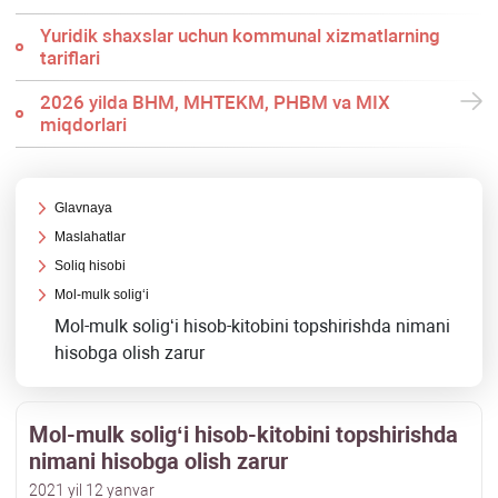
Yuridik shaхslar uchun kommunal хizmatlarning
tariflari
2026 yilda BHM, MHTEKM, PHBM va MIX
miqdorlari
Glavnaya
Maslahatlar
Soliq hisobi
Mol-mulk soligʻi
Mol-mulk soligʻi hisob-kitobini topshirishda nimani
hisobga olish zarur
Mol-mulk soligʻi hisob-kitobini topshirishda
nimani hisobga olish zarur
2021 yil 12 yanvar