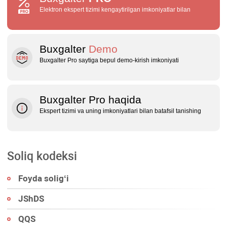
Elektron ekspert tizimi kengaytirilgan imkoniyatlar bilan
Buxgalter
Demo
Buxgalter Pro saytiga bepul demo‑kirish imkoniyati
Buxgalter Pro haqida
Ekspert tizimi va uning imkoniyatlari bilan batafsil tanishing
Soliq kodeksi
Foyda soligʻi
JShDS
QQS