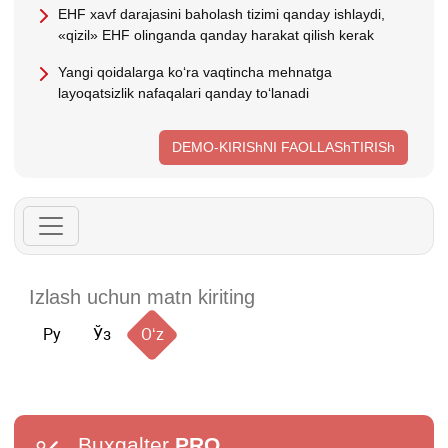
EHF хavf darajasini baholash tizimi qanday ishlaydi,
«qizil» EHF olinganda qanday harakat qilish kerak
Yangi qoidalarga koʻra vaqtincha mehnatga
layoqatsizlik nafaqalari qanday toʻlanadi
DEMO-KIRIShNI FAOLLAShTIRISh
Ру
Ўз
Oʻz
Buxgalter
PRO