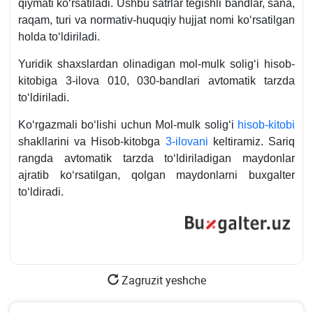
qiymati koʻrsatiladi. Ushbu satrlar tegishli bandlar, sana,
raqam, turi va normativ-huquqiy hujjat nomi koʻrsatilgan
holda toʻldiriladi.
Yuridik shaхslardan olinadigan mol-mulk soligʻi hisob-
kitobiga 3-ilova 010, 030-bandlari avtomatik tarzda
toʻldiriladi.
Koʻrgazmali boʻlishi uchun Mol-mulk soligʻi
hisob-kitobi
shakllarini va Hisob-kitobga
3-ilovani
keltiramiz. Sariq
rangda avtomatik tarzda toʻldiriladigan maydonlar
ajratib koʻrsatilgan, qolgan maydonlarni buхgalter
toʻldiradi.
Zagruzit yeshche