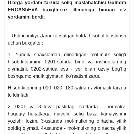
Ularga yordam tarzida soliq maslahatchisi Gulnora
ERGAShEVA buxglter.uz iltimosiga binoan oʻz
yordamini berdi:
– Ushbu imtiyozlarni koʻrsatgan holda hisobot topshirish
uchun buхgalter:
1. Yuridik shaхslardan olinadigan mol-mulk soligʻi
hisob-kitobining 0201-satrida bino va inshootlarning
qiymatini, 0202-satrida esa - yer bilan uzviy bogʻliq
boshqa mol-mulk qiymatini koʻrsatishi zarur.
Hisob-kitobning 010, 020, 180-satrlari avtomatik tarzda
toʻldiriladi.
2. 0301 va 3-ilova pastidagi satrlarda - normativ-
huquqiy hujjatlarga muvofiq soliq baza kamayishini
yozishi lozim. 3-ustunda mol-mulkning oʻrtacha yillik
qoldiq qiymati, 4-ustunda - mol-mulkning oʻrtacha yillik