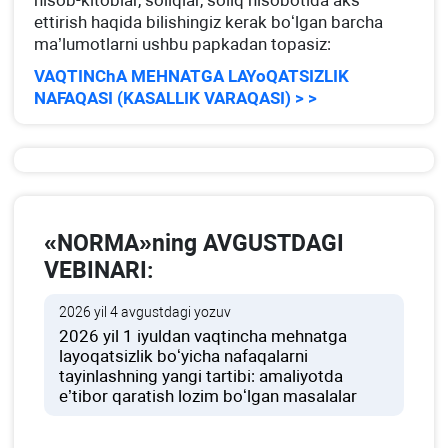
hisob-kitoblar, soliqlar, soliq hisobotida aks
ettirish haqida bilishingiz kerak boʻlgan barcha
ma’lumotlarni ushbu papkadan topasiz:
VAQTINChA MEHNATGA LAYoQATSIZLIK
NAFAQASI (KASALLIK VARAQASI) > >
«NORMA»ning AVGUSTDAGI
VEBINARI:
2026 yil 4 avgustdagi yozuv
2026 yil 1 iyuldan vaqtincha mehnatga
layoqatsizlik boʻyicha nafaqalarni
tayinlashning yangi tartibi: amaliyotda
e’tibor qaratish lozim boʻlgan masalalar