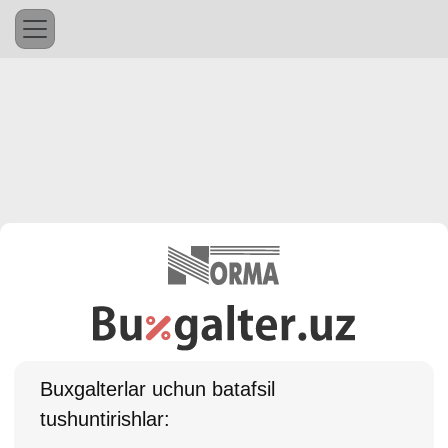
Buхgalterlar uchun batafsil
tushuntirishlar: