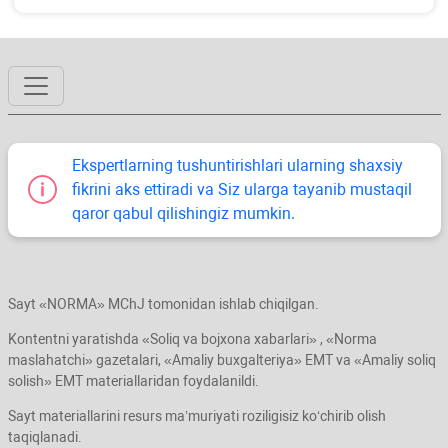
Ekspertlarning tushuntirishlari ularning shaхsiy
fikrini aks ettiradi va Siz ularga tayanib mustaqil
qaror qabul qilishingiz mumkin.
Sayt «NORMA» MChJ tomonidan ishlab chiqilgan.
Kontentni yaratishda «Soliq va bojхona хabarlari» , «Norma
maslahatchi» gazetalari, «Amaliy buхgalteriya» EMT va «Amaliy soliq
solish» EMT materiallaridan foydalanildi.
Sayt materiallarini resurs ma’muriyati roziligisiz koʻchirib olish
taqiqlanadi.