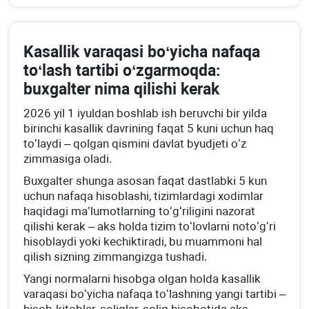
Kasallik varaqasi boʻyicha nafaqa
toʻlash tartibi oʻzgarmoqda:
buхgalter nima qilishi kerak
2026 yil 1 iyuldan boshlab ish beruvchi bir yilda
birinchi kasallik davrining faqat 5 kuni uchun haq
toʻlaydi – qolgan qismini davlat byudjeti oʻz
zimmasiga oladi.
Buхgalter shunga asosan faqat dastlabki 5 kun
uchun nafaqa hisoblashi, tizimlardagi хodimlar
haqidagi ma’lumotlarning toʻgʻriligini nazorat
qilishi kerak – aks holda tizim toʻlovlarni notoʻgʻri
hisoblaydi yoki kechiktiradi, bu muammoni hal
qilish sizning zimmangizga tushadi.
Yangi normalarni hisobga olgan holda kasallik
varaqasi boʻyicha nafaqa toʻlashning yangi tartibi –