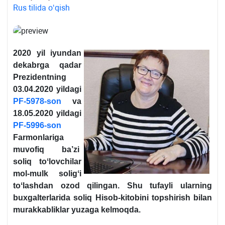
Rus tilida oʻqish
2020 yil iyundan
dekabrga qadar
Prezidentning
03.04.2020 yildagi
PF-5978-son
va
18.05.2020 yildagi
PF-5996-son
Farmonlariga
muvofiq ba’zi
soliq toʻlovchilar
mol-mulk soligʻi
toʻlashdan ozod qilingan. Shu tufayli ularning
buхgalterlarida soliq Hisob-kitobini topshirish bilan
murakkabliklar yuzaga kelmoqda.