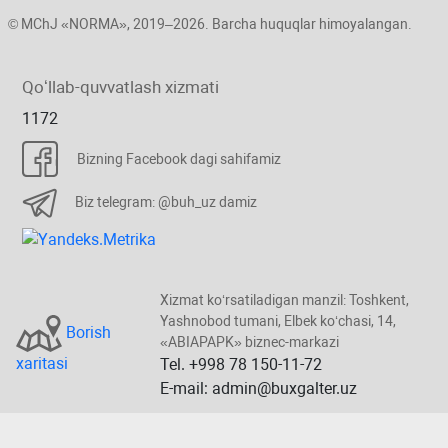
© MChJ «NORMA», 2019–2026. Barcha huquqlar himoyalangan.
Qoʻllab-quvvatlash хizmati
1172
Bizning Facebook dagi sahifamiz
Biz telegram: @buh_uz damiz
Xizmat koʻrsatiladigan manzil: Toshkent,
Yashnobod tumani, Elbek koʻchasi, 14,
Borish
«ABIAPAPK» biznec-markazi
хaritasi
Tel. +998 78 150-11-72
E-mail: admin@buxgalter.uz