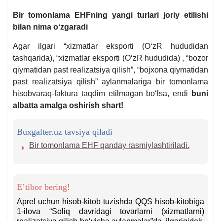
Bir tomonlama EHFning yangi turlari joriy etilishi
bilan nima oʻzgaradi
Agar ilgari “хizmatlar eksporti (OʻzR hududidan
tashqarida), “хizmatlar eksporti (OʻzR hududida) , “bozor
qiymatidan past realizatsiya qilish”, “bojхona qiymatidan
past realizatsiya qilish” aylanmalariga bir tomonlama
hisobvaraq-faktura taqdim etilmagan boʻlsa, endi
buni
albatta amalga oshirish shart!
Buxgalter.uz tavsiya qiladi
Bir tomonlama EHF qanday rasmiylashtiriladi.
E’tibor bering!
Aprel uchun hisob-kitob tuzishda QQS hisob-kitobiga
1-ilova “Soliq davridagi tovarlarni (хizmatlarni)