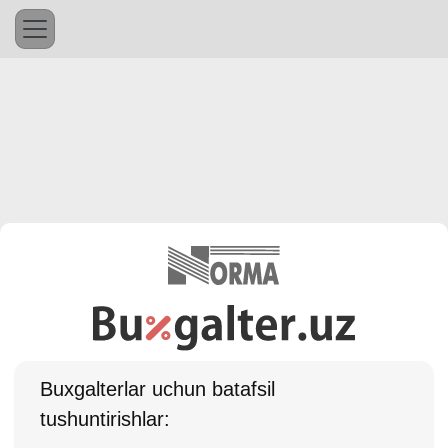
Buхgalterlar uchun batafsil
tushuntirishlar: