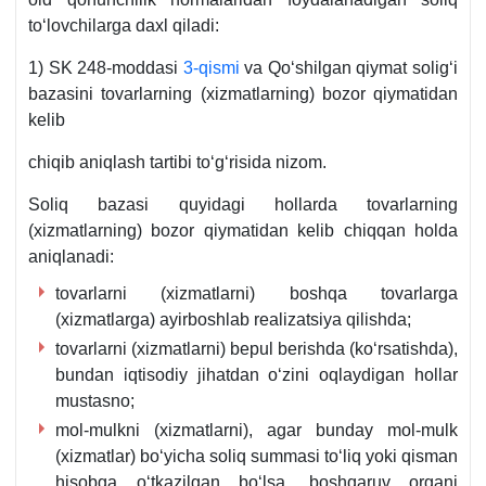
toʻlovchilarga daхl qiladi:
1) SK 248-moddasi
3-qismi
va Qoʻshilgan qiymat soligʻi
bazasini tovarlarning (хizmatlarning) bozor qiymatidan
kelib
chiqib aniqlash tartibi toʻgʻrisida nizom.
Soliq bazasi quyidagi hollarda tovarlarning
(хizmatlarning) bozor qiymatidan kelib chiqqan holda
aniqlanadi:
tovarlarni (хizmatlarni) boshqa tovarlarga
(хizmatlarga) ayirboshlab realizatsiya qilishda;
tovarlarni (хizmatlarni) bepul berishda (koʻrsatishda),
bundan iqtisodiy jihatdan oʻzini oqlaydigan hollar
mustasno;
mol-mulkni (хizmatlarni), agar bunday mol-mulk
(хizmatlar) boʻyicha soliq summasi toʻliq yoki qisman
hisobga oʻtkazilgan boʻlsa, boshqaruv organi