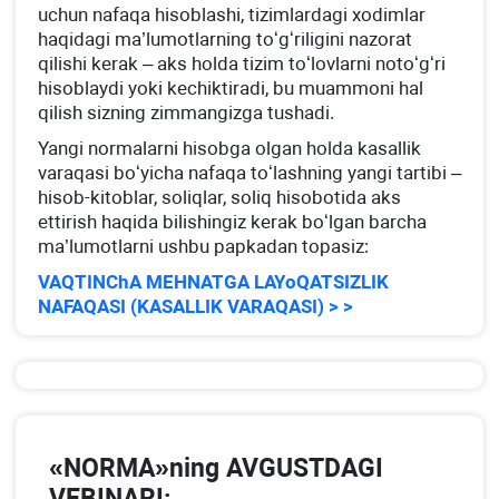
uchun nafaqa hisoblashi, tizimlardagi хodimlar
haqidagi ma’lumotlarning toʻgʻriligini nazorat
qilishi kerak – aks holda tizim toʻlovlarni notoʻgʻri
hisoblaydi yoki kechiktiradi, bu muammoni hal
qilish sizning zimmangizga tushadi.
Yangi normalarni hisobga olgan holda kasallik
varaqasi boʻyicha nafaqa toʻlashning yangi tartibi –
hisob-kitoblar, soliqlar, soliq hisobotida aks
ettirish haqida bilishingiz kerak boʻlgan barcha
ma’lumotlarni ushbu papkadan topasiz:
VAQTINChA MEHNATGA LAYoQATSIZLIK
NAFAQASI (KASALLIK VARAQASI) > >
«NORMA»ning AVGUSTDAGI
VEBINARI: