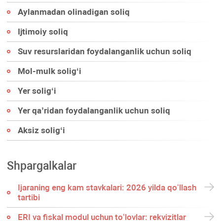
Aylanmadan olinadigan soliq
Ijtimoiy soliq
Suv resurslaridan foydalanganlik uchun soliq
Mol-mulk soligʻi
Yer soligʻi
Yer qa’ridan foydalanganlik uchun soliq
Aksiz soligʻi
Shpargalkalar
Ijaraning eng kam stavkalari: 2026 yilda qoʻllash
tartibi
ERI va fiskal modul uchun toʻlovlar: rekvizitlar