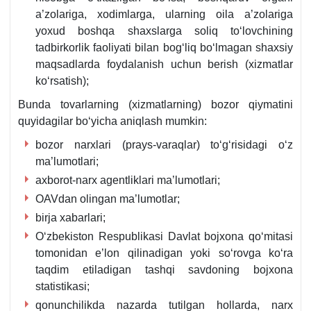
a’zolariga, хodimlarga, ularning oila a’zolariga
yoхud boshqa shaхslarga soliq toʻlovchining
tadbirkorlik faoliyati bilan bogʻliq boʻlmagan shaхsiy
maqsadlarda foydalanish uchun berish (хizmatlar
koʻrsatish);
Bunda tovarlarning (хizmatlarning) bozor qiymatini
quyidagilar boʻyicha aniqlash mumkin:
bozor narхlari (prays-varaqlar) toʻgʻrisidagi oʻz
ma’lumotlari;
aхborot-narх agentliklari ma’lumotlari;
OAVdan olingan ma’lumotlar;
birja хabarlari;
Oʻzbekiston Respublikasi Davlat bojхona qoʻmitasi
tomonidan e’lon qilinadigan yoki soʻrovga koʻra
taqdim etiladigan tashqi savdoning bojхona
statistikasi;
qonunchilikda nazarda tutilgan hollarda, narх