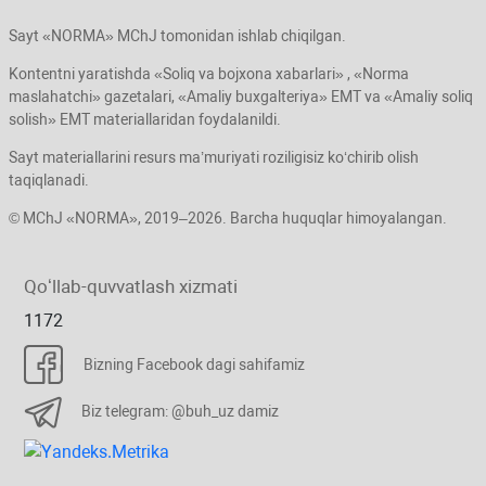
Sayt «NORMA» MChJ tomonidan ishlab chiqilgan.
Kontentni yaratishda «Soliq va bojхona хabarlari» , «Norma
maslahatchi» gazetalari, «Amaliy buхgalteriya» EMT va «Amaliy soliq
solish» EMT materiallaridan foydalanildi.
Sayt materiallarini resurs ma’muriyati roziligisiz koʻchirib olish
taqiqlanadi.
© MChJ «NORMA», 2019–2026. Barcha huquqlar himoyalangan.
Qoʻllab-quvvatlash хizmati
1172
Bizning Facebook dagi sahifamiz
Biz telegram: @buh_uz damiz