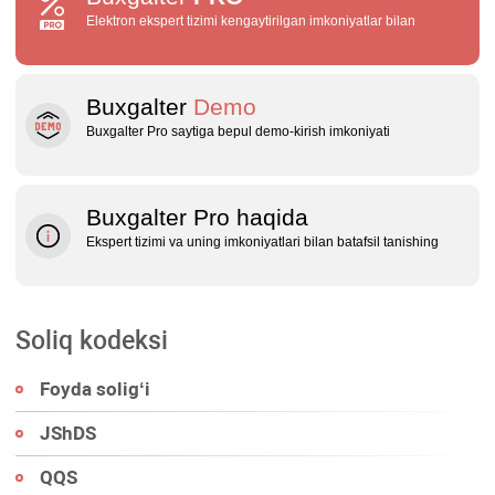
Elektron ekspert tizimi kengaytirilgan imkoniyatlar bilan
Buxgalter
Demo
Buxgalter Pro saytiga bepul demo‑kirish imkoniyati
Buxgalter Pro haqida
Ekspert tizimi va uning imkoniyatlari bilan batafsil tanishing
Soliq kodeksi
Foyda soligʻi
JShDS
QQS