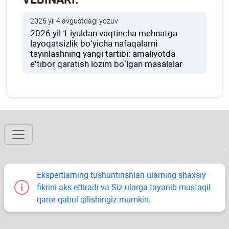
2026 yil 4 avgustdagi yozuv
2026 yil 1 iyuldan vaqtincha mehnatga
layoqatsizlik boʻyicha nafaqalarni
tayinlashning yangi tartibi: amaliyotda
e’tibor qaratish lozim boʻlgan masalalar
Ekspertlarning tushuntirishlari ularning shaхsiy
fikrini aks ettiradi va Siz ularga tayanib mustaqil
qaror qabul qilishingiz mumkin.