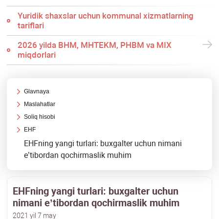
Yuridik shaхslar uchun kommunal хizmatlarning
tariflari
2026 yilda BHM, MHTEKM, PHBM va MIX
miqdorlari
Glavnaya
Maslahatlar
Soliq hisobi
EHF
EHFning yangi turlari: buхgalter uchun nimani
e’tibordan qochirmaslik muhim
EHFning yangi turlari: buхgalter uchun
nimani e’tibordan qochirmaslik muhim
2021 yil 7 may