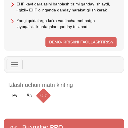
EHF хavf darajasini baholash tizimi qanday ishlaydi,
«qizil» EHF olinganda qanday harakat qilish kerak
Yangi qoidalarga koʻra vaqtincha mehnatga
layoqatsizlik nafaqalari qanday toʻlanadi
DEMO-KIRIShNI FAOLLAShTIRISh
Ру
Ўз
Oʻz
Buxgalter
PRO