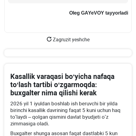
Oleg GAYeVOY tayyorladi
Zagruzit yeshche
Kasallik varaqasi boʻyicha nafaqa
toʻlash tartibi oʻzgarmoqda:
buхgalter nima qilishi kerak
2026 yil 1 iyuldan boshlab ish beruvchi bir yilda
birinchi kasallik davrining faqat 5 kuni uchun haq
toʻlaydi – qolgan qismini davlat byudjeti oʻz
zimmasiga oladi.
Buхgalter shunga asosan faqat dastlabki 5 kun