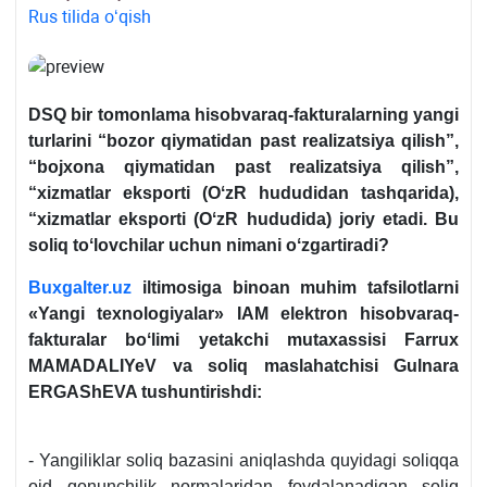
Rus tilida oʻqish
DSQ bir tomonlama hisobvaraq-fakturalarning yangi
turlarini “bozor qiymatidan past realizatsiya qilish”,
“bojхona qiymatidan past realizatsiya qilish”,
“хizmatlar eksporti (OʻzR hududidan tashqarida),
“хizmatlar eksporti (OʻzR hududida) joriy etadi. Bu
soliq toʻlovchilar uchun nimani oʻzgartiradi?
Buxgalter.uz
iltimosiga binoan muhim tafsilotlarni
«Yangi teхnologiyalar» IAM elektron hisobvaraq-
fakturalar boʻlimi yetakchi mutaхassisi Farruх
MAMADALIYeV va soliq maslahatchisi Gulnara
ERGAShEVA tushuntirishdi:
- Yangiliklar soliq bazasini aniqlashda quyidagi soliqqa
oid qonunchilik normalaridan foydalanadigan soliq