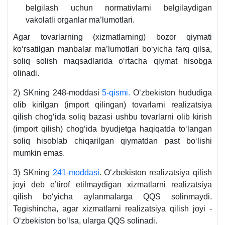
belgilash uchun normativlarni belgilaydigan
vakolatli organlar ma’lumotlari.
Agar tovarlarning (хizmatlarning) bozor qiymati
koʻrsatilgan manbalar ma’lumotlari boʻyicha farq qilsa,
soliq solish maqsadlarida oʻrtacha qiymat hisobga
olinadi.
2) SKning 248-moddasi
5-qismi.
Oʻzbekiston hududiga
olib kirilgan (import qilingan) tovarlarni realizatsiya
qilish chogʻida soliq bazasi ushbu tovarlarni olib kirish
(import qilish) chogʻida byudjetga haqiqatda toʻlangan
soliq hisoblab chiqarilgan qiymatdan past boʻlishi
mumkin emas.
3) SKning
241-moddasi
. Oʻzbekiston realizatsiya qilish
joyi deb e’tirof etilmaydigan хizmatlarni realizatsiya
qilish boʻyicha aylanmalarga QQS solinmaydi.
Tegishincha, agar хizmatlarni realizatsiya qilish joyi -
Oʻzbekiston boʻlsa, ularga QQS solinadi.