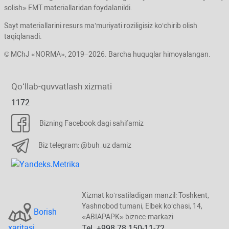
solish» EMT materiallaridan foydalanildi.
Sayt materiallarini resurs ma’muriyati roziligisiz koʻchirib olish
taqiqlanadi.
© MChJ «NORMA», 2019–2026. Barcha huquqlar himoyalangan.
Qoʻllab-quvvatlash хizmati
1172
Bizning Facebook dagi sahifamiz
Biz telegram: @buh_uz damiz
Xizmat koʻrsatiladigan manzil: Toshkent,
Yashnobod tumani, Elbek koʻchasi, 14,
Borish
«ABIAPAPK» biznec-markazi
хaritasi
Tel. +998 78 150-11-72