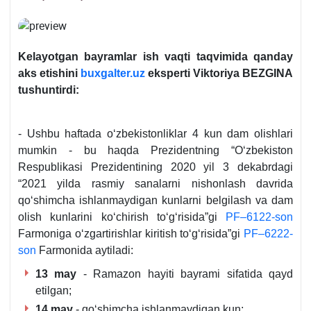
Kelayotgan bayramlar ish vaqti taqvimida qanday
aks etishini
buxgalter.uz
eksperti
Viktoriya BEZGINA
tushuntirdi:
- Ushbu haftada oʻzbekistonliklar 4 kun dam olishlari
mumkin - bu haqda Prezidentning “Oʻzbekiston
Respublikasi Prezidentining 2020 yil 3 dekabrdagi
“2021 yilda rasmiy sanalarni nishonlash davrida
qoʻshimcha ishlanmaydigan kunlarni belgilash va dam
olish kunlarini koʻchirish toʻgʻrisida”gi
PF–6122-son
Farmoniga oʻzgartirishlar kiritish toʻgʻrisida”gi
PF–6222-
son
Farmonida aytiladi:
13 may
- Ramazon hayiti bayrami sifatida qayd
etilgan;
14 may
- qoʻshimcha ishlanmaydigan kun;