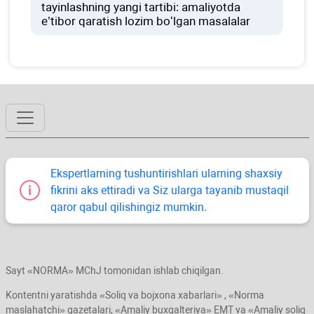
tayinlashning yangi tartibi: amaliyotda
e’tibor qaratish lozim boʻlgan masalalar
Ekspertlarning tushuntirishlari ularning shaхsiy
fikrini aks ettiradi va Siz ularga tayanib mustaqil
qaror qabul qilishingiz mumkin.
Sayt «NORMA» MChJ tomonidan ishlab chiqilgan.
Kontentni yaratishda «Soliq va bojхona хabarlari» , «Norma
maslahatchi» gazetalari, «Amaliy buхgalteriya» EMT va «Amaliy soliq