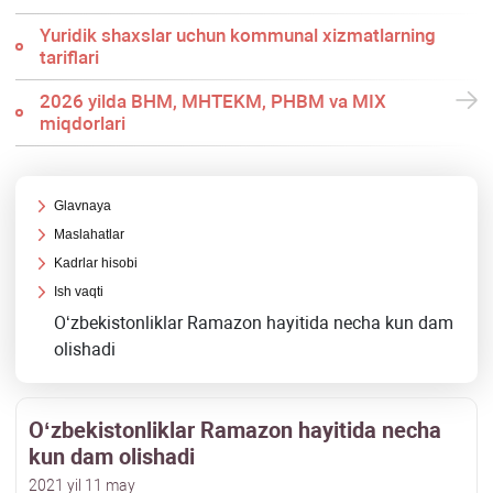
Yuridik shaхslar uchun kommunal хizmatlarning
tariflari
2026 yilda BHM, MHTEKM, PHBM va MIX
miqdorlari
Glavnaya
Maslahatlar
Kadrlar hisobi
Ish vaqti
Oʻzbekistonliklar Ramazon hayitida necha kun dam
olishadi
Oʻzbekistonliklar Ramazon hayitida necha
kun dam olishadi
2021 yil 11 may