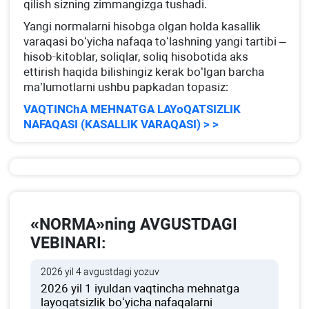
qilish sizning zimmangizga tushadi.
Yangi normalarni hisobga olgan holda kasallik
varaqasi boʻyicha nafaqa toʻlashning yangi tartibi –
hisob-kitoblar, soliqlar, soliq hisobotida aks
ettirish haqida bilishingiz kerak boʻlgan barcha
ma’lumotlarni ushbu papkadan topasiz:
VAQTINChA MEHNATGA LAYoQATSIZLIK
NAFAQASI (KASALLIK VARAQASI) > >
«NORMA»ning AVGUSTDAGI
VEBINARI:
2026 yil 4 avgustdagi yozuv
2026 yil 1 iyuldan vaqtincha mehnatga
layoqatsizlik boʻyicha nafaqalarni