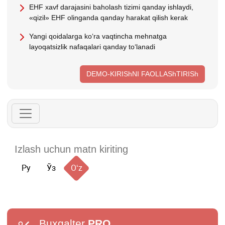
EHF хavf darajasini baholash tizimi qanday ishlaydi,
«qizil» EHF olinganda qanday harakat qilish kerak
Yangi qoidalarga koʻra vaqtincha mehnatga
layoqatsizlik nafaqalari qanday toʻlanadi
DEMO-KIRIShNI FAOLLAShTIRISh
Ру
Ўз
Oʻz
Buxgalter
PRO