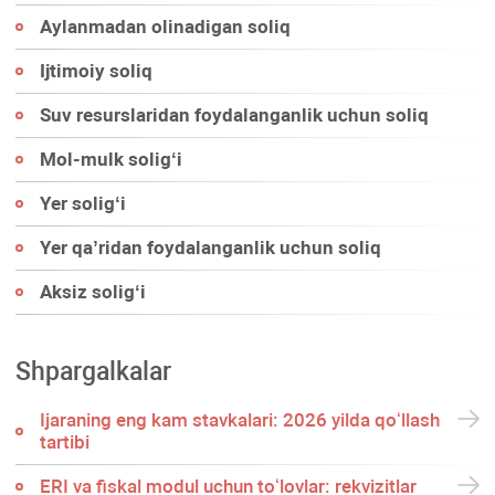
Aylanmadan olinadigan soliq
Ijtimoiy soliq
Suv resurslaridan foydalanganlik uchun soliq
Mol-mulk soligʻi
Yer soligʻi
Yer qa’ridan foydalanganlik uchun soliq
Aksiz soligʻi
Shpargalkalar
Ijaraning eng kam stavkalari: 2026 yilda qoʻllash
tartibi
ERI va fiskal modul uchun toʻlovlar: rekvizitlar