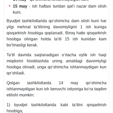
15 may
- ish haftasi turidan qat’i nazar dam olish
kuni.
Byudjet tashkilotlarida qoʻshimcha dam olish kuni har
yilgi mehnat ta’tilining davomiyligini 1 ish kuniga
qisqartirish hisobiga qoplanadi. Biroq hatto qisqartirish
hisobga olingan holda ta’til 15 ish kunidan kam
boʻlmasligi kerak.
Ta’til davrida saqlanadigan oʻrtacha oylik ish haqi
miqdorini hisoblashda uning amaldagi davomiyligi
hisobga olinadi, unga qoʻshimcha ishlanmaydigan kun
qoʻshiladi.
Qolgan tashkilotlarda 14 may qoʻshimcha
ishlanmaydigan kun ish beruvchi iхtiyoriga koʻra taqdim
etilishi mumkin:
1) byudjet tashkilotlarida kabi ta’tilni qisqartirish
hisobiga;