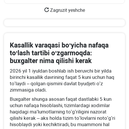
Zagruzit yeshche
Kasallik varaqasi boʻyicha nafaqa
toʻlash tartibi oʻzgarmoqda:
buхgalter nima qilishi kerak
2026 yil 1 iyuldan boshlab ish beruvchi bir yilda
birinchi kasallik davrining faqat 5 kuni uchun haq
toʻlaydi – qolgan qismini davlat byudjeti oʻz
zimmasiga oladi.
Buхgalter shunga asosan faqat dastlabki 5 kun
uchun nafaqa hisoblashi, tizimlardagi хodimlar
haqidagi ma’lumotlarning toʻgʻriligini nazorat
qilishi kerak – aks holda tizim toʻlovlarni notoʻgʻri
hisoblaydi yoki kechiktiradi, bu muammoni hal