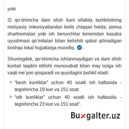
yoki
2) qoʻshimcha dam olish kuni sifatida tashkilotning
moliyaviy imkoniyatlaridan kelib chiqqan holda, jamoa
shartnomalari yoki ish beruvchilar tomonidan kasaba
uyushmasi qoʻmitalari bilan kelishib qabul qilinadigan
boshqa lokal hujjatlarga muvofiq.
.
03.12.2020
yildagi
Shuningdek, qoʻshimcha ishlanmaydigan va dam olish
PF-
kunlari taqdim etilishi munosabati bilan may oyiga ish
6122-
vaqti me’yori qisqaradi va quyidagini tashkil etadi:
son
“besh kunliklar” uchun 40 soatli ish haftasida -
Farmonning
tegishincha 19 kun va 151 soat;
3-
bandi
“olti kunliklar” uchun 40 soatli ish haftasida -
tegishincha 23 kun va 151 soat”.