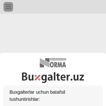
Buхgalterlar uchun batafsil
tushuntirishlar: