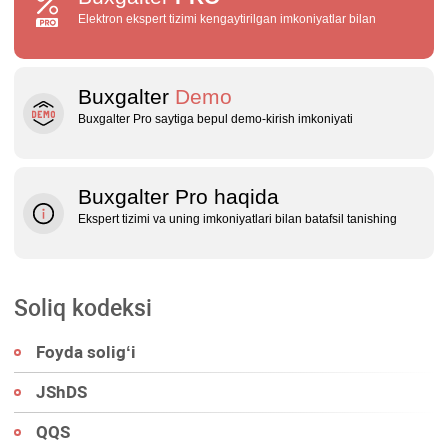
Elektron ekspert tizimi kengaytirilgan imkoniyatlar bilan
Buxgalter
Demo
Buxgalter Pro saytiga bepul demo‑kirish imkoniyati
Buxgalter Pro haqida
Ekspert tizimi va uning imkoniyatlari bilan batafsil tanishing
Soliq kodeksi
Foyda soligʻi
JShDS
QQS