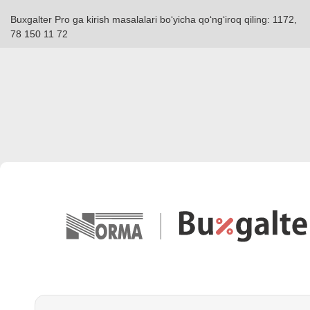
Buxgalter Pro ga kirish masalalari boʻyicha qoʻngʻiroq qiling: 1172,
78 150 11 72