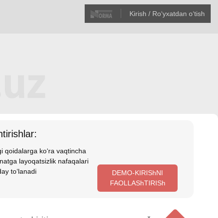
Kirish / Roʻyхatdan oʻtish
tirishlar:
i qoidalarga koʻra vaqtincha
atga layoqatsizlik nafaqalari
ay toʻlanadi
DEMO-KIRIShNI
FAOLLAShTIRISh