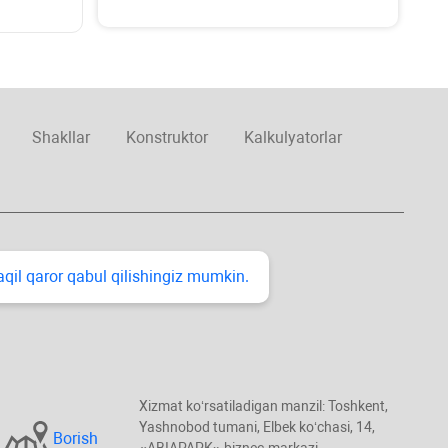
Shakllar
Konstruktor
Kalkulyatorlar
taqil qaror qabul qilishingiz mumkin.
Xizmat koʻrsatiladigan manzil: Toshkent,
Yashnobod tumani, Elbek koʻchasi, 14,
Borish