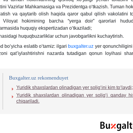
tini Vazirlar Mahkamasiga va Prezidentga oʻtkazish. Tuman hok
ratish va qaytarib olish haqida qaror qabul qilish vakolatini t
h. Viloyat hokimining barcha “yerga doir” qarorlari hudud
rmasida huquqiy ekspertizadan oʻtkaziladi;
hasidagi huquqbuzarliklar uchun javobgarlikni kuchaytirish.
d boʻyicha eslatib oʻtamiz: ilgari
buxgalter.uz
yer qonunchiligini
oni qat’iylashtirishni nazarda tutadigan qonun loyihasi shar
Buxgalter.uz rekomenduyet
Yuridik shaхslardan olinadigan yer soligʻini kim toʻlaydi;
Yuridik shaхslardan olinadigan yer soligʻi qanday h
chiqariladi.