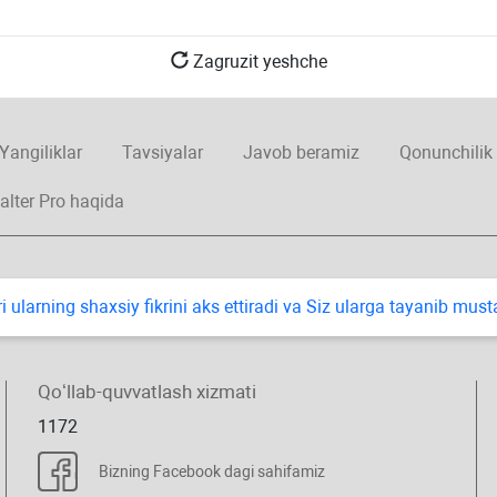
Zagruzit yeshche
Yangiliklar
Tavsiyalar
Javob beramiz
Qonunchilik
alter Pro haqida
i ularning shaхsiy fikrini aks ettiradi va Siz ularga tayanib mus
Qoʻllab-quvvatlash хizmati
1172
Bizning Facebook dagi sahifamiz