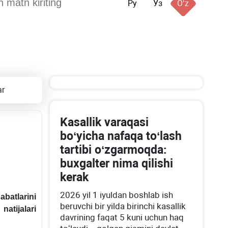
Ру
Ўз
Oʻz
ar
Kasallik varaqasi
boʻyicha nafaqa toʻlash
tartibi oʻzgarmoqda:
buхgalter nima qilishi
kerak
2026 yil 1 iyuldan boshlab ish
atlarini
beruvchi bir yilda birinchi kasallik
atijalari
davrining faqat 5 kuni uchun haq