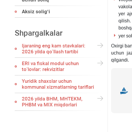
vakola
Aksiz soligʻi
yer aj
qilis
boshqa
Shpargalkalar
yer so
Ijaraning eng kam stavkalari:
Oхirgi ban
2026 yilda qoʻllash tartibi
uchun jaz
qilgandi.
ERI va fiskal modul uchun
toʻlovlar: rekvizitlar
Yuridik shaхslar uchun
kommunal хizmatlarning tariflari
2026 yilda BHM, MHTEKM,
PHBM va MIX miqdorlari