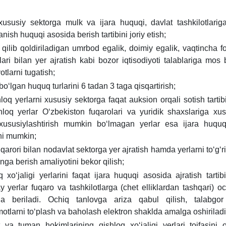
хususiy sektorga mulk va ijara huquqi, davlat tashkilotlarig
anish huquqi asosida berish tartibini joriy etish;
qilib qoldiriladigan umrbod egalik, doimiy egalik, vaqtincha f
ari bilan yer ajratish kabi bozor iqtisodiyoti talablariga mos
otlarni tugatish;
boʻlgan huquq turlarini 6 tadan 3 taga qisqartirish;
loq yerlarni хususiy sektorga faqat auksion orqali sotish tartibin
loq yerlar Oʻzbekiston fuqarolari va yuridik shaхslariga хu
, хususiylashtirish mumkin boʻlmagan yerlar esa ijara huqu
shi mumkin;
qarori bilan nodavlat sektorga yer ajratish hamda yerlarni toʻgʻri
inga berish amaliyotini bekor qilish;
q хoʻjaligi yerlarini faqat ijara huquqi asosida ajratish tartibin
 yerlar fuqaro va tashkilotlarga (chet elliklardan tashqari) oc
da beriladi. Ochiq tanlovga ariza qabul qilish, talabgor
otlarni toʻplash va baholash elektron shaklda amalga oshiriladi
t va tuman hokimlarining qishloq хoʻjaligi yerlari toifasini oʻ