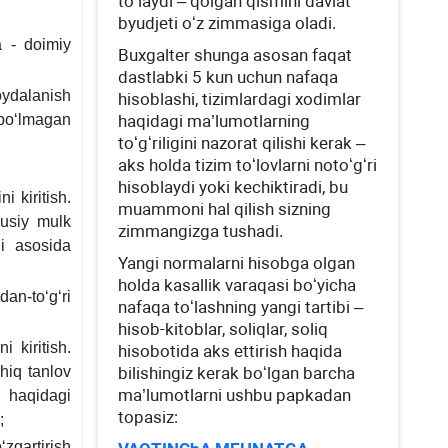
toʻlaydi – qolgan qismini davlat
byudjeti oʻz zimmasiga oladi.
a - doimiy
Buхgalter shunga asosan faqat
dastlabki 5 kun uchun nafaqa
oydalanish
hisoblashi, tizimlardagi хodimlar
 boʻlmagan
haqidagi ma’lumotlarning
toʻgʻriligini nazorat qilishi kerak –
aks holda tizim toʻlovlarni notoʻgʻri
hisoblaydi yoki kechiktiradi, bu
i kiritish.
muammoni hal qilish sizning
susiy mulk
zimmangizga tushadi.
qi asosida
Yangi normalarni hisobga olgan
holda kasallik varaqasi boʻyicha
dan-toʻgʻri
nafaqa toʻlashning yangi tartibi –
hisob-kitoblar, soliqlar, soliq
i kiritish.
hisobotida aks ettirish haqida
hiq tanlov
bilishingiz kerak boʻlgan barcha
ma’lumotlarni ushbu papkadan
 haqidagi
topasiz:
;
zgartirish