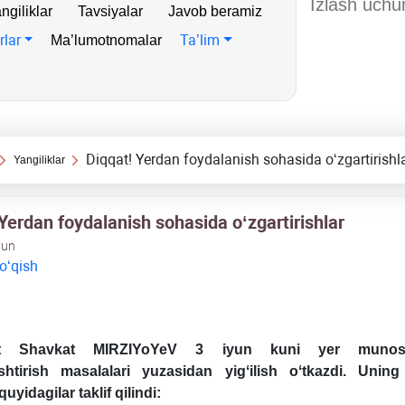
ngiliklar
Tavsiyalar
Javob beramiz
rlar
Ta’lim
Ma’lumotnomalar
Diqqat! Yerdan foydalanish sohasida oʻzgartirishl
Yangiliklar
Yerdan foydalanish sohasida oʻzgartirishlar
yun
 oʻqish
nt Shavkat MIRZIYoYeV 3 iyun kuni yer munosab
shtirish masalalari yuzasidan yigʻilish oʻtkazdi.
Uning n
uyidagilar taklif qilindi: