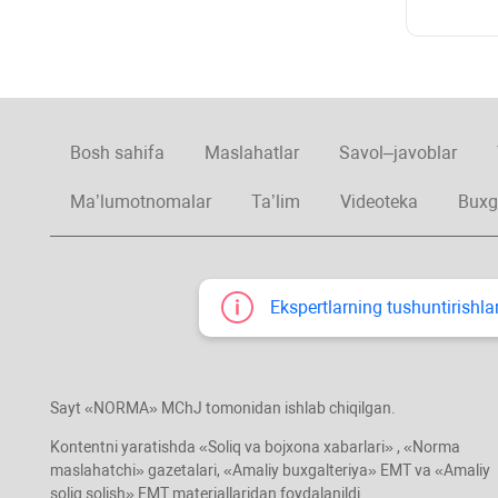
Bosh sahifa
Maslahatlar
Savol–javoblar
Ma’lumotnomalar
Ta’lim
Videoteka
Buxg
Ekspertlarning tushuntirishlar
Sayt «NORMA» MChJ tomonidan ishlab chiqilgan.
Kontentni yaratishda «Soliq va bojхona хabarlari» , «Norma
maslahatchi» gazetalari, «Amaliy buхgalteriya» EMT va «Amaliy
soliq solish» EMT materiallaridan foydalanildi.