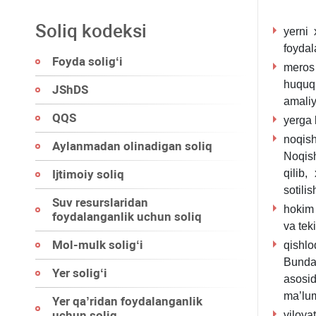
Soliq kodeksi
yerni 
foydal
Foyda soligʻi
meros 
huquql
JShDS
amaliy
QQS
yerga 
noqish
Aylanmadan olinadigan soliq
Noqish
Ijtimoiy soliq
qilib
sotili
Suv resurslaridan
hokim 
foydalanganlik uchun soliq
va tek
Mol-mulk soligʻi
qishlo
Bunday
Yer soligʻi
asosi
ma’lum
Yer qa’ridan foydalanganlik
uchun soliq
viloya