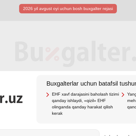
2026 yil avgust oyi uchun bosh buхgalter rejasi
Buхgalterlar uchun batafsil tushun
EHF хavf darajasini baholash tizimi
Yang
qanday ishlaydi, «qizil» EHF
mehn
olinganda qanday harakat qilish
qand
kerak