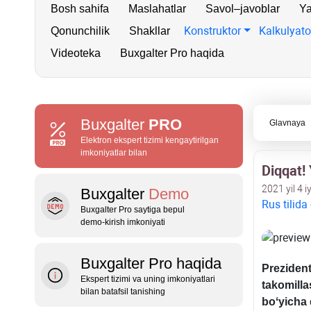
Bosh sahifa
Maslahatlar
Savol–javoblar
Ya
Konstruktor
Kalkulyato
Qonunchilik
Shakllar
Videoteka
Buxgalter Pro haqida
Buxgalter
PRO
Glavnaya
Elektron ekspert tizimi kengaytirilgan
imkoniyatlar bilan
Diqqat! 
2021 yil 4 i
Buxgalter
Demo
Rus tilida
Buxgalter Pro saytiga bepul
demo‑kirish imkoniyati
Buxgalter Pro haqida
Prezide
Ekspert tizimi va uning imkoniyatlari
takomilla
bilan batafsil tanishing
boʻyicha q