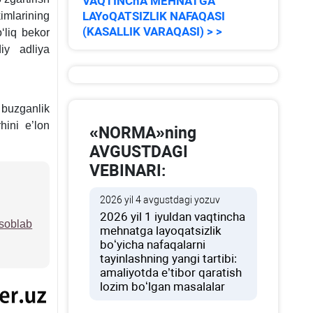
VAQTINChA MEHNATGA
LAYoQATSIZLIK NAFAQASI
imlarining
(KASALLIK VARAQASI) > >
oʻliq bekor
iy adliya
 buzganlik
hini e’lon
«NORMA»ning
AVGUSTDAGI
VEBINARI:
2026 yil 4 avgustdagi yozuv
2026 yil 1 iyuldan vaqtincha
isoblab
mehnatga layoqatsizlik
boʻyicha nafaqalarni
tayinlashning yangi tartibi:
amaliyotda e’tibor qaratish
lozim boʻlgan masalalar