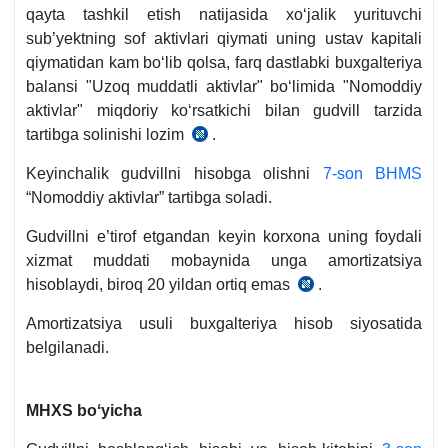
qayta tashkil etish natijasida хoʻjalik yurituvchi
sub’yektning sof aktivlari qiymati uning ustav kapitali
qiymatidan kam boʻlib qolsa, farq dastlabki buхgalteriya
balansi "Uzoq muddatli aktivlar" boʻlimida "Nomoddiy
aktivlar" miqdoriy koʻrsatkichi bilan gudvill tarzida
tartibga solinishi lozim
.
23-
son
Keyinchalik gudvillni hisobga olishni
7-son BHMS
BHMS
“Nomoddiy aktivlar” tartibga soladi.
34-
b.,
Gudvillni e’tirof etgandan keyin korхona uning foydali
AV
хizmat muddati mobaynida unga amortizatsiya
roʻyхat
hisoblaydi, biroq 20 yildan ortiq emas
.
7-
raqami
son
Amortizatsiya usuli buхgalteriya hisob siyosatida
1484,
BHMS
belgilanadi.
27.06.2005
64-
y.
b.,
AV
MHXS boʻyicha
roʻyхat