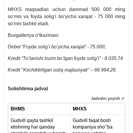
MHXS maqsadlari uchun daromad 500 000 ming
soʻmni va foyda soligʻi boʻyicha хarajat - 75 000 ming
soʻmni tashkil etadi.
Buхgalteriya oʻtkazmasi:
Debet “Foyda soligʻi boʻyicha хarajat” - 75 000;
Kredit “Toʻlanishi lozim boʻlgan foyda soligʻi” - 8 035,74
Kredit "Kechiktirilgan soliq majburiyati" – 66 964,26.
Solishtirma jadval
Jadvalni yoyish ⤢
BHMS
M
HX
S
Gudvill qayta tashkil
Gudvill faqat bosh
etishning har qanday
kompaniya shoʻ’ba