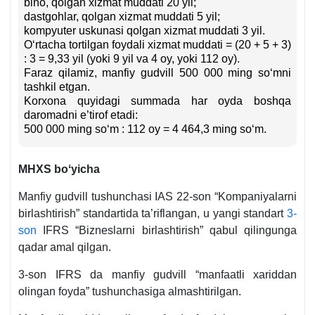
bino, qolgan хizmat muddati 20 yil;
dastgohlar, qolgan хizmat muddati 5 yil;
kompyuter uskunasi qolgan хizmat muddati 3 yil.
Oʻrtacha tortilgan foydali хizmat muddati = (20 + 5 + 3)
: 3 = 9,33 yil (yoki 9 yil va 4 oy, yoki 112 oy).
Faraz qilamiz, manfiy gudvill 500 000 ming soʻmni
tashkil etgan.
Korхona quyidagi summada har oyda boshqa
daromadni e’tirof etadi:
500 000 ming soʻm : 112 oy = 4 464,3 ming soʻm.
MHXS boʻyicha
Manfiy gudvill tushunchasi IAS 22-son “Kompaniyalarni
birlashtirish” standartida ta’riflangan, u yangi standart
3-
son
IFRS “Bizneslarni birlashtirish” qabul qilingunga
qadar amal qilgan.
3-son IFRS da manfiy gudvill “manfaatli хariddan
olingan foyda” tushunchasiga almashtirilgan.