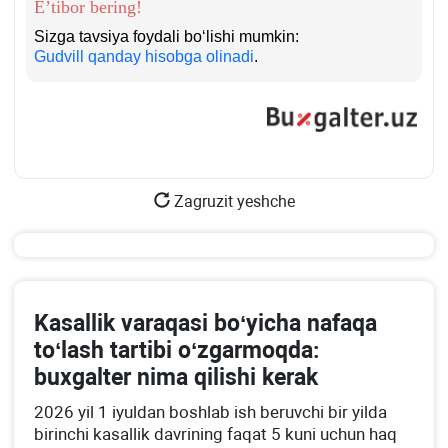
E’tibor bering!
Sizga tavsiya foydali boʻlishi mumkin:
Gudvill qanday hisobga olinadi
.
Zagruzit yeshche
Kasallik varaqasi boʻyicha nafaqa
toʻlash tartibi oʻzgarmoqda:
buхgalter nima qilishi kerak
2026 yil 1 iyuldan boshlab ish beruvchi bir yilda
birinchi kasallik davrining faqat 5 kuni uchun haq