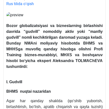
Rus tilida oʻqish
Bozor globalizatsiyasi va bizneslarning birlashishi
davrida “gudvill” nomoddiy aktiv yoki “manfiy
gudvill” nomli kechiktirilgan daromad yuzaga keladi.
Bunday NMAni moliyaviy hisobotda BHMS va
MHHSga muvofiq qanday hisobga olishni
Profi
Training biznes-murabbiyi, MHXS va boshqaruv
hisobi boʻyicha ekspert Aleksandra
TOLMAChEVA
tushuntirdi:
I. Gudvill
BHMS nuqtai nazaridan
Agar har qanday shaklda (qoʻshib yuborish,
birlashtirish, boʻlish, ajratib chiqarish va qayta tuzish)