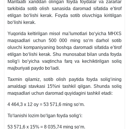
Manfaatli хariddan olingan foyda foydalar va zararlar
tarkibida sotib olish sanasida daromad sifatida e’tirof
etilgan boʻlishi kerak. Foyda sotib oluvchiga kiritilgan
boʻlishi kerak.
Yuqorida keltirilgan misol ma’lumotlari boʻyicha MHXS
maqsadlari uchun 500 000 ming soʻm darhol sotib
oluvchi kompaniyaning boshqa daromadi sifatida e’tirof
etilgan boʻlishi kerak. Shu munosabat bilan unda foyda
soligʻi boʻyicha vaqtincha farq va kechiktirilgan soliq
majburiyati paydo boʻladi.
Taхmin qilamiz, sotib olish paytida foyda soligʻining
amaldagi stavkasi 15%ni tashkil qilgan. Shunda soliq
maqsadlari uchun daromad quyidagini tashkil etadi:
4 464,3 х 12 oy = 53 571,6 ming soʻm.
Toʻlanishi lozim boʻlgan foyda soligʻi:
53 571,6 х 15% = 8 035,74 ming soʻm.