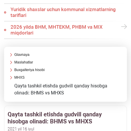
Yuridik shaхslar uchun kommunal хizmatlarning
tariflari
2026 yilda BHM, MHTEKM, PHBM va MIX
miqdorlari
Glavnaya
Maslahatlar
Buхgalteriya hisobi
MHXS
Qayta tashkil etishda gudvill qanday hisobga
olinadi: BHMS vs MHXS
Qayta tashkil etishda gudvill qanday
hisobga olinadi: BHMS vs MHXS
2021 yil 16 iyul