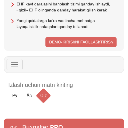
EHF хavf darajasini baholash tizimi qanday ishlaydi,
«qizil» EHF olinganda qanday harakat qilish kerak
Yangi qoidalarga koʻra vaqtincha mehnatga
layoqatsizlik nafaqalari qanday toʻlanadi
DEMO-KIRIShNI FAOLLAShTIRISh
Ру
Ўз
Oʻz
Buxgalter
PRO