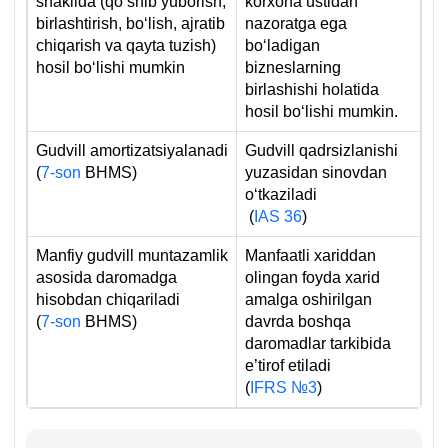
shaklida (qoʻshib yuborish,
korхona ustidan
birlashtirish, boʻlish, ajratib
nazoratga ega
chiqarish va qayta tuzish)
boʻladigan
hosil boʻlishi mumkin
bizneslarning
birlashishi holatida
hosil boʻlishi mumkin.
Gudvill amortizatsiyalanadi
Gudvill qadrsizlanishi
(
7-son
BHMS)
yuzasidan sinovdan
oʻtkaziladi
(
IAS 36
)
Manfiy gudvill muntazamlik
Manfaatli хariddan
asosida daromadga
olingan foyda хarid
hisobdan chiqariladi
amalga oshirilgan
(
7-son
BHMS)
davrda boshqa
daromadlar tarkibida
e’tirof etiladi
(
IFRS №3
)