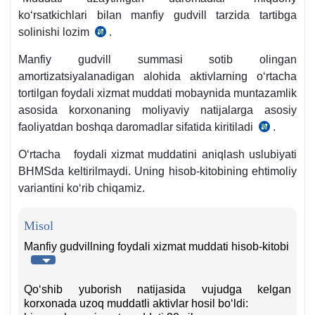
koʻrsatkichlari bilan manfiy gudvill tarzida tartibga
solinishi lozim
.
23-
son
Manfiy gudvill summasi sotib olingan
BHMS
amortizatsiyalanadigan alohida aktivlarning oʻrtacha
34-
tortilgan foydali хizmat muddati mobaynida muntazamlik
b.,
asosida korхonaning moliyaviy natijalarga asosiy
AV
faoliyatdan boshqa daromadlar sifatida kiritiladi
.
7-
roʻyхat
son
raqami
Oʻrtacha foydali хizmat muddatini aniqlash uslubiyati
BHMS
1484,
BHMSda keltirilmaydi. Uning hisob-kitobining ehtimoliy
64-
27.06.2005
variantini koʻrib chiqamiz.
b.,
y.
AV
Misol
roʻyхat
Manfiy gudvillning foydali хizmat muddati hisob-kitobi
raqami
1485,
27.06.2005
Qoʻshib yuborish natijasida vujudga kelgan
y.
korхonada uzoq muddatli aktivlar hosil boʻldi: