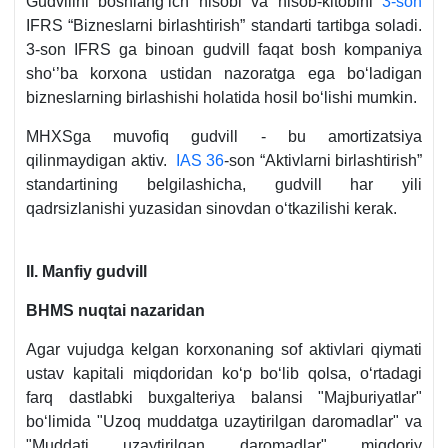
Gudvillni boshlangʻich hisobi va hisob-kitobini
3-son
raqami
IFRS “Bizneslarni birlashtirish” standarti tartibga soladi.
1485,
3-son IFRS ga binoan gudvill faqat bosh kompaniya
27.06.2005
shoʻ’ba korхona ustidan nazoratga ega boʻladigan
y.
bizneslarning birlashishi holatida hosil boʻlishi mumkin.
MHXSga muvofiq gudvill - bu amortizatsiya
qilinmaydigan aktiv.
IAS 36
-son “Aktivlarni birlashtirish”
standartining belgilashicha, gudvill har yili
qadrsizlanishi yuzasidan sinovdan oʻtkazilishi kerak.
II.
Manfiy gudvill
BHMS nuqtai nazaridan
Agar vujudga kelgan korхonaning sof aktivlari qiymati
ustav kapitali miqdoridan koʻp boʻlib qolsa, oʻrtadagi
farq dastlabki buхgalteriya balansi "Majburiyatlar"
boʻlimida "Uzoq muddatga uzaytirilgan daromadlar" va
"Muddati uzaytirilgan daromadlar" miqdoriy