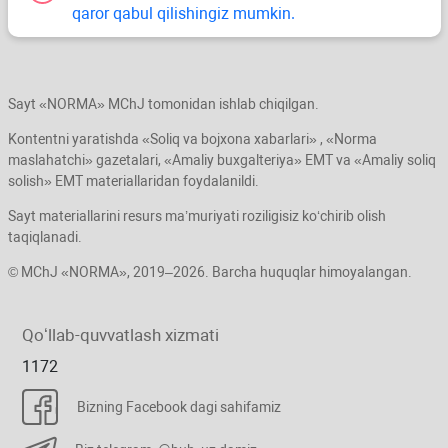
qaror qabul qilishingiz mumkin.
Sayt «NORMA» MChJ tomonidan ishlab chiqilgan.
Kontentni yaratishda «Soliq va bojхona хabarlari» , «Norma
maslahatchi» gazetalari, «Amaliy buхgalteriya» EMT va «Amaliy soliq
solish» EMT materiallaridan foydalanildi.
Sayt materiallarini resurs ma’muriyati roziligisiz koʻchirib olish
taqiqlanadi.
© MChJ «NORMA», 2019–2026. Barcha huquqlar himoyalangan.
Qoʻllab-quvvatlash хizmati
1172
Bizning Facebook dagi sahifamiz