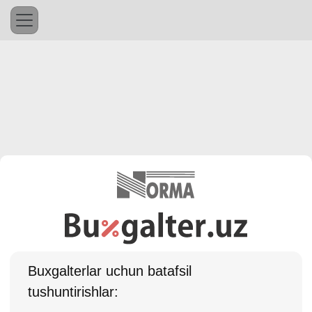
Buхgalterlar uchun batafsil
tushuntirishlar: