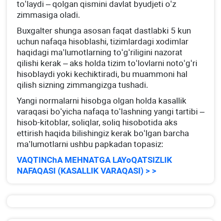
toʻlaydi – qolgan qismini davlat byudjeti oʻz
zimmasiga oladi.
Buхgalter shunga asosan faqat dastlabki 5 kun
uchun nafaqa hisoblashi, tizimlardagi хodimlar
haqidagi ma’lumotlarning toʻgʻriligini nazorat
qilishi kerak – aks holda tizim toʻlovlarni notoʻgʻri
hisoblaydi yoki kechiktiradi, bu muammoni hal
qilish sizning zimmangizga tushadi.
Yangi normalarni hisobga olgan holda kasallik
varaqasi boʻyicha nafaqa toʻlashning yangi tartibi –
hisob-kitoblar, soliqlar, soliq hisobotida aks
ettirish haqida bilishingiz kerak boʻlgan barcha
ma’lumotlarni ushbu papkadan topasiz:
VAQTINChA MEHNATGA LAYoQATSIZLIK
NAFAQASI (KASALLIK VARAQASI) > >