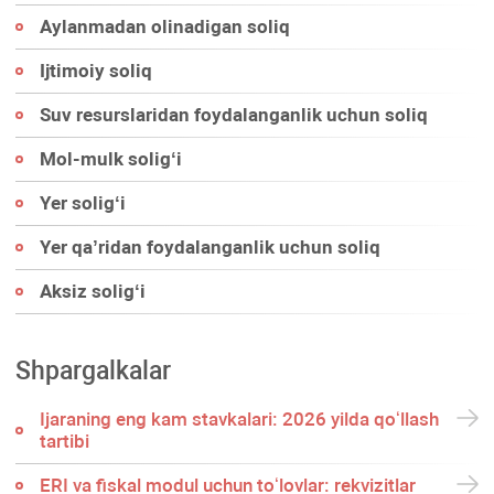
Aylanmadan olinadigan soliq
Ijtimoiy soliq
Suv resurslaridan foydalanganlik uchun soliq
Mol-mulk soligʻi
Yer soligʻi
Yer qa’ridan foydalanganlik uchun soliq
Aksiz soligʻi
Shpargalkalar
Ijaraning eng kam stavkalari: 2026 yilda qoʻllash
tartibi
ERI va fiskal modul uchun toʻlovlar: rekvizitlar