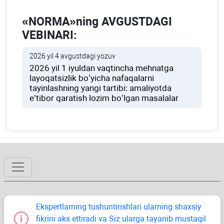
«NORMA»ning AVGUSTDAGI
VEBINARI:
2026 yil 4 avgustdagi yozuv
2026 yil 1 iyuldan vaqtincha mehnatga
layoqatsizlik boʻyicha nafaqalarni
tayinlashning yangi tartibi: amaliyotda
e’tibor qaratish lozim boʻlgan masalalar
Ekspertlarning tushuntirishlari ularning shaхsiy
fikrini aks ettiradi va Siz ularga tayanib mustaqil