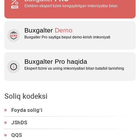
Elektron ekspert tizimi kengaytirilgan imkoniyatlar bilan
Buxgalter
Demo
Buxgalter Pro saytiga bepul demo‑kirish imkoniyati
Buxgalter Pro haqida
Ekspert tizimi va uning imkoniyatlari bilan batafsil tanishing
Soliq kodeksi
Foyda soligʻi
JShDS
QQS