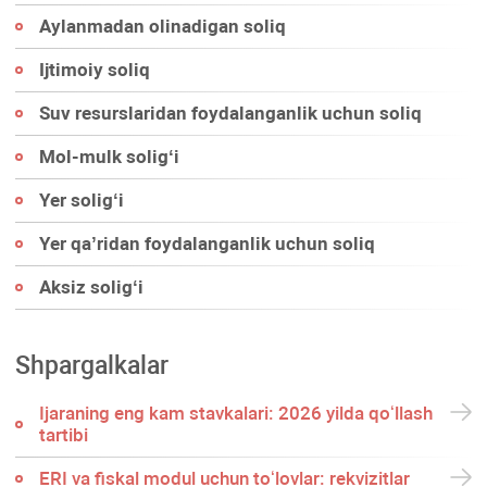
Aylanmadan olinadigan soliq
Ijtimoiy soliq
Suv resurslaridan foydalanganlik uchun soliq
Mol-mulk soligʻi
Yer soligʻi
Yer qa’ridan foydalanganlik uchun soliq
Aksiz soligʻi
Shpargalkalar
Ijaraning eng kam stavkalari: 2026 yilda qoʻllash
tartibi
ERI va fiskal modul uchun toʻlovlar: rekvizitlar