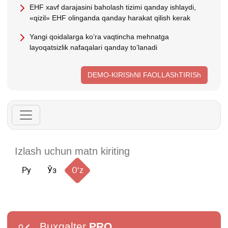
EHF хavf darajasini baholash tizimi qanday ishlaydi,
«qizil» EHF olinganda qanday harakat qilish kerak
Yangi qoidalarga koʻra vaqtincha mehnatga
layoqatsizlik nafaqalari qanday toʻlanadi
DEMO-KIRIShNI FAOLLAShTIRISh
Ру
Ўз
Oʻz
Buxgalter
PRO