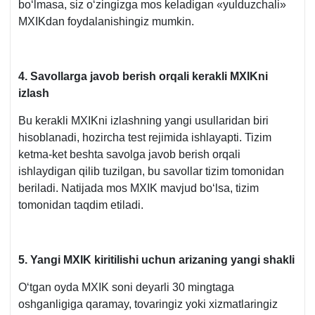
boʻlmasa, siz oʻzingizga mos keladigan «yulduzchali»
MXIKdan foydalanishingiz mumkin.
4. Savollarga javob berish orqali kerakli MXIKni
izlash
Bu kerakli MXIKni izlashning yangi usullaridan biri
hisoblanadi, hozircha test rejimida ishlayapti. Tizim
ketma-ket beshta savolga javob berish orqali
ishlaydigan qilib tuzilgan, bu savollar tizim tomonidan
beriladi. Natijada mos MXIK mavjud boʻlsa, tizim
tomonidan taqdim etiladi.
5. Yangi MXIK kiritilishi uchun arizaning yangi shakli
Oʻtgan oyda MXIK soni deyarli 30 mingtaga
oshganligiga qaramay, tovaringiz yoki хizmatlaringiz