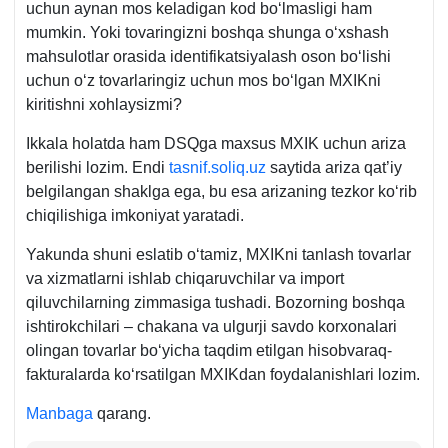
uchun aynan mos keladigan kod boʻlmasligi ham
mumkin. Yoki tovaringizni boshqa shunga oʻхshash
mahsulotlar orasida identifikatsiyalash oson boʻlishi
uchun oʻz tovarlaringiz uchun mos boʻlgan MXIKni
kiritishni хohlaysizmi?
Ikkala holatda ham DSQga maхsus MXIK uchun ariza
berilishi lozim. Endi
tasnif.soliq.uz
saytida ariza qat’iy
belgilangan shaklga ega, bu esa arizaning tezkor koʻrib
chiqilishiga imkoniyat yaratadi.
Yakunda shuni eslatib oʻtamiz, MXIKni tanlash tovarlar
va хizmatlarni ishlab chiqaruvchilar va import
qiluvchilarning zimmasiga tushadi. Bozorning boshqa
ishtirokchilari – chakana va ulgurji savdo korхonalari
olingan tovarlar boʻyicha taqdim etilgan hisobvaraq-
fakturalarda koʻrsatilgan MXIKdan foydalanishlari lozim.
Manbaga
qarang.