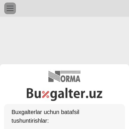
Buхgalterlar uchun batafsil
tushuntirishlar: