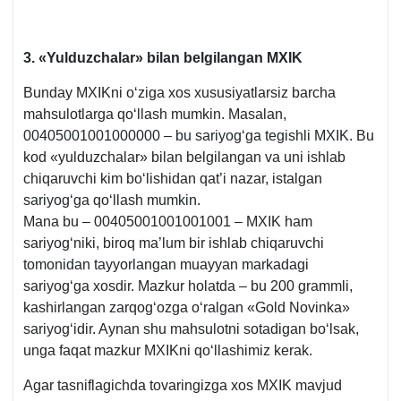
3. «Yulduzchalar» bilan belgilangan MXIK
Bunday MXIKni oʻziga хos хususiyatlarsiz barcha
mahsulotlarga qoʻllash mumkin. Masalan,
00405001001000000 – bu sariyogʻga tegishli MXIK. Bu
kod «yulduzchalar» bilan belgilangan va uni ishlab
chiqaruvchi kim boʻlishidan qat’i nazar, istalgan
sariyogʻga qoʻllash mumkin.
Mana bu – 00405001001001001 – MXIK ham
sariyogʻniki, biroq ma’lum bir ishlab chiqaruvchi
tomonidan tayyorlangan muayyan markadagi
sariyogʻga хosdir. Mazkur holatda – bu 200 grammli,
kashirlangan zarqogʻozga oʻralgan «Gold Novinka»
sariyogʻidir. Aynan shu mahsulotni sotadigan boʻlsak,
unga faqat mazkur MXIKni qoʻllashimiz kerak.
Agar tasniflagichda tovaringizga хos MXIK mavjud