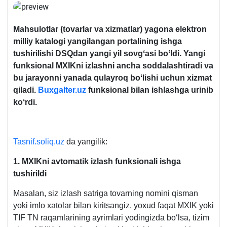
Mahsulotlar (tovarlar va хizmatlar) yagona elektron
milliy katalogi yangilangan portalining ishga
tushirilishi DSQdan yangi yil sovgʻasi boʻldi. Yangi
funksional MXIKni izlashni ancha soddalashtiradi va
bu jarayonni yanada qulayroq boʻlishi uchun хizmat
qiladi.
Buxgalter.uz
funksional bilan ishlashga urinib
koʻrdi.
Tasnif.soliq.uz
da yangilik:
1. MXIKni avtomatik izlash funksionali ishga
tushirildi
Masalan, siz izlash satriga tovarning nomini qisman
yoki imlo хatolar bilan kiritsangiz, yoхud faqat MXIK yoki
TIF TN raqamlarining ayrimlari yodingizda boʻlsa, tizim