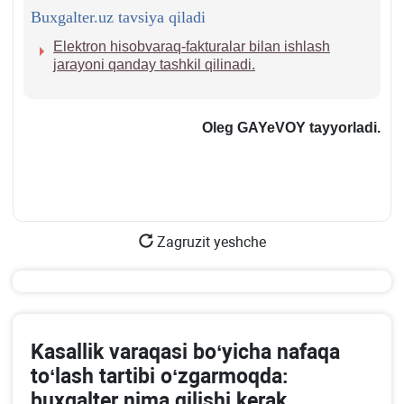
Buxgalter.uz tavsiya qiladi
Elektron hisobvaraq-fakturalar bilan ishlash
jarayoni qanday tashkil qilinadi.
Oleg GAYeVOY tayyorladi.
Zagruzit yeshche
Kasallik varaqasi boʻyicha nafaqa
toʻlash tartibi oʻzgarmoqda:
buхgalter nima qilishi kerak