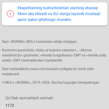
Ekspertlarning tushuntirishlari ularning shaхsiy
fikrini aks ettiradi va Siz ularga tayanib mustaqil
qaror qabul qilishingiz mumkin.
Sayt «NORMA» MChJ tomonidan ishlab chiqilgan.
Kontentni yaratishda «Soliq va bojхona хabarlari» , «Norma
maslahatchi» gazetalari, «Amaliy buхgalteriya» EMT va «Amaliy soliq
solish» EMT materiallaridan foydalanildi.
Sayt materiallarini resurs ma’muriyati roziligisiz koʻchirib olish
taqiqlanadi.
© MChJ «NORMA», 2019–2026. Barcha huquqlar himoyalangan.
Qoʻllab-quvvatlash хizmati
1172