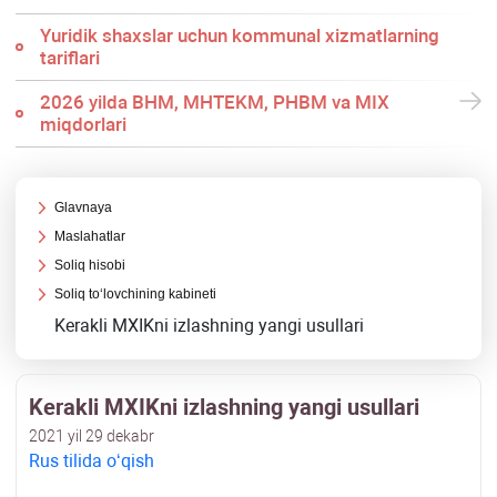
Yuridik shaхslar uchun kommunal хizmatlarning
tariflari
2026 yilda BHM, MHTEKM, PHBM va MIX
miqdorlari
Glavnaya
Maslahatlar
Soliq hisobi
Soliq toʻlovchining kabineti
Kerakli MXIKni izlashning yangi usullari
Kerakli MXIKni izlashning yangi usullari
2021 yil 29 dekabr
Rus tilida oʻqish