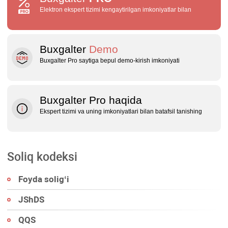
Elektron ekspert tizimi kengaytirilgan imkoniyatlar bilan
Buxgalter
Demo
Buxgalter Pro saytiga bepul demo‑kirish imkoniyati
Buxgalter Pro haqida
Ekspert tizimi va uning imkoniyatlari bilan batafsil tanishing
Soliq kodeksi
Foyda soligʻi
JShDS
QQS