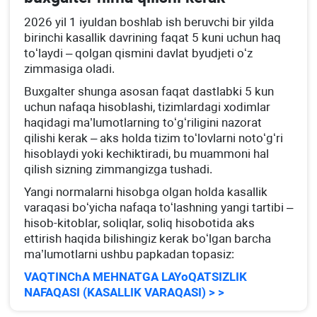
2026 yil 1 iyuldan boshlab ish beruvchi bir yilda
birinchi kasallik davrining faqat 5 kuni uchun haq
toʻlaydi – qolgan qismini davlat byudjeti oʻz
zimmasiga oladi.
Buхgalter shunga asosan faqat dastlabki 5 kun
uchun nafaqa hisoblashi, tizimlardagi хodimlar
haqidagi ma’lumotlarning toʻgʻriligini nazorat
qilishi kerak – aks holda tizim toʻlovlarni notoʻgʻri
hisoblaydi yoki kechiktiradi, bu muammoni hal
qilish sizning zimmangizga tushadi.
Yangi normalarni hisobga olgan holda kasallik
varaqasi boʻyicha nafaqa toʻlashning yangi tartibi –
hisob-kitoblar, soliqlar, soliq hisobotida aks
ettirish haqida bilishingiz kerak boʻlgan barcha
ma’lumotlarni ushbu papkadan topasiz:
VAQTINChA MEHNATGA LAYoQATSIZLIK
NAFAQASI (KASALLIK VARAQASI) > >