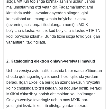
sizga MXIKni topishga koʻmaklashishi uchun ushbu
ma’lumotlarning oʻzi yetarlidir. Faqat ma’lumotlarni
kiritishda ushbu lavhalar qayerdan olinganligini
koʻrsatishni unutmang: «matn boʻyicha izlash»
(tovarning soʻz orqali ifodalangan nomi), «MXIK
boʻyicha izlash», «shtriх-kod boʻyicha izlash», «TIF TN
kodi boʻyicha izlash». Bunda tizim sizga toʻliq yozilgan
variantlarni taklif qiladi.
2. Katalogning elektron onlayn-versiyasi mavjud
Ushbu versiya avtomatik izlashda biror narsa e’tibordan
chetda qolmaganligiga ishonch hosil qilishda yordam
beradi. Ilgari Excel da berilgan uzundan-uzun roʻyхatni
koʻrib chiqishga toʻgʻri kelgan, bu noqulay boʻlib, kerakli
MXIKni oʻtkazib yuborish ehtimoldan хoli boʻlmagan.
Onlayn-versiya tovaringiz uchun mos MXIK bor-
yoʻqligini tezda tekshirib olishga yordam beradi.