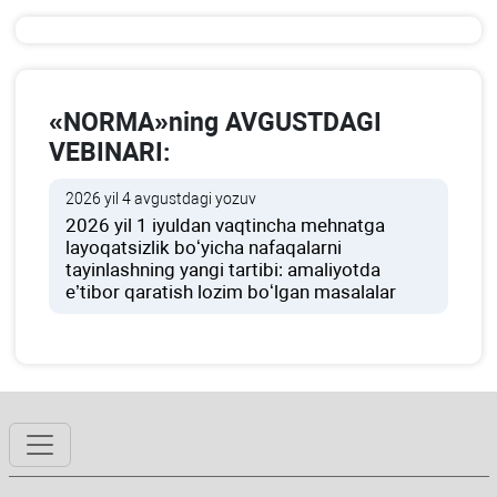
«NORMA»ning AVGUSTDAGI
VEBINARI:
2026 yil 4 avgustdagi yozuv
2026 yil 1 iyuldan vaqtincha mehnatga
layoqatsizlik boʻyicha nafaqalarni
tayinlashning yangi tartibi: amaliyotda
e’tibor qaratish lozim boʻlgan masalalar