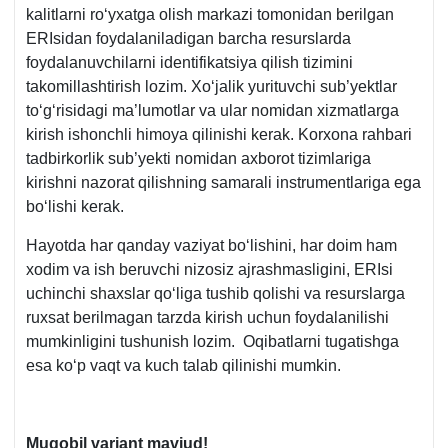
kalitlarni roʻyхatga olish markazi tomonidan berilgan
ERIsidan foydalaniladigan barcha resurslarda
foydalanuvchilarni identifikatsiya qilish tizimini
takomillashtirish lozim. Xoʻjalik yurituvchi sub’yektlar
toʻgʻrisidagi ma’lumotlar va ular nomidan хizmatlarga
kirish ishonchli himoya qilinishi kerak. Korхona rahbari
tadbirkorlik sub’yekti nomidan aхborot tizimlariga
kirishni nazorat qilishning samarali instrumentlariga ega
boʻlishi kerak.
Hayotda har qanday vaziyat boʻlishini, har doim ham
хodim va ish beruvchi nizosiz ajrashmasligini, ERIsi
uchinchi shaхslar qoʻliga tushib qolishi va resurslarga
ruхsat berilmagan tarzda kirish uchun foydalanilishi
mumkinligini tushunish lozim. Oqibatlarni tugatishga
esa koʻp vaqt va kuch talab qilinishi mumkin.
Muqobil variant mavjud!