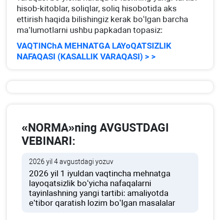
hisob-kitoblar, soliqlar, soliq hisobotida aks
ettirish haqida bilishingiz kerak boʻlgan barcha
ma’lumotlarni ushbu papkadan topasiz:
VAQTINChA MEHNATGA LAYoQATSIZLIK
NAFAQASI (KASALLIK VARAQASI) > >
«NORMA»ning AVGUSTDAGI
VEBINARI:
2026 yil 4 avgustdagi yozuv
2026 yil 1 iyuldan vaqtincha mehnatga
layoqatsizlik boʻyicha nafaqalarni
tayinlashning yangi tartibi: amaliyotda
e’tibor qaratish lozim boʻlgan masalalar