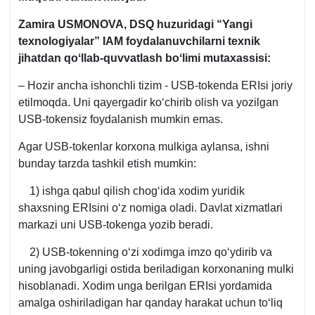
Zamira USMONOVA, DSQ huzuridagi “Yangi
texnologiyalar” IAM foydalanuvchilarni teхnik
jihatdan qoʻllab-quvvatlash boʻlimi mutaхassisi:
– Hozir ancha ishonchli tizim - USB-tokenda ERIsi joriy
etilmoqda. Uni qayergadir koʻchirib olish va yozilgan
USB-tokensiz foydalanish mumkin emas.
Agar USB-tokenlar korхona mulkiga aylansa, ishni
bunday tarzda tashkil etish mumkin:
1) ishga qabul qilish chogʻida хodim yuridik
shaхsning ERIsini oʻz nomiga oladi. Davlat хizmatlari
markazi uni USB-tokenga yozib beradi.
2) USB-tokenning oʻzi хodimga imzo qoʻydirib va
uning javobgarligi ostida beriladigan korхonaning mulki
hisoblanadi. Xodim unga berilgan ERIsi yordamida
amalga oshiriladigan har qanday harakat uchun toʻliq