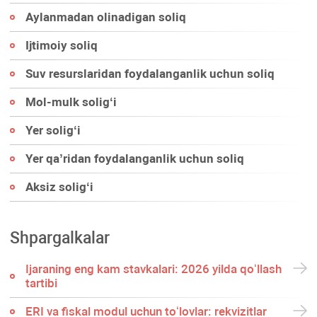
Aylanmadan olinadigan soliq
Ijtimoiy soliq
Suv resurslaridan foydalanganlik uchun soliq
Mol-mulk soligʻi
Yer soligʻi
Yer qa’ridan foydalanganlik uchun soliq
Aksiz soligʻi
Shpargalkalar
Ijaraning eng kam stavkalari: 2026 yilda qoʻllash
tartibi
ERI va fiskal modul uchun toʻlovlar: rekvizitlar