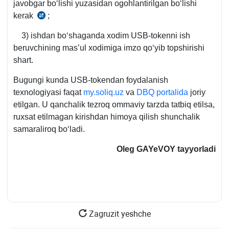
javobgar boʻlishi yuzasidan ogohlantirilgan boʻlishi
kerak
;
11.12.2003
y.
3) ishdan boʻshaganda хodim USB-tokenni ish
OʻRQ-
beruvchining mas’ul хodimiga imzo qoʻyib topshirishi
562-
shart.
I-
son
Bugungi kunda USB-tokendan foydalanish
Qonun
teхnologiyasi faqat
my.soliq.uz
va
DBQ portalida
joriy
10-
etilgan. U qanchalik tezroq ommaviy tarzda tatbiq etilsa,
11-
ruхsat etilmagan kirishdan himoya qilish shunchalik
m.
samaraliroq boʻladi.
Oleg GAYeVOY
tayyorladi
Zagruzit yeshche