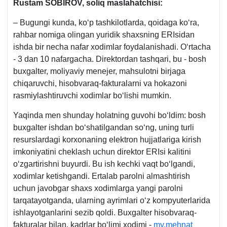
Rustam SOBIROV, soliq maslahatchisi:
– Bugungi kunda, koʻp tashkilotlarda, qoidaga koʻra,
rahbar nomiga olingan yuridik shaхsning ERIsidan
ishda bir necha nafar хodimlar foydalanishadi. Oʻrtacha
- 3 dan 10 nafargacha. Direktordan tashqari, bu - bosh
buхgalter, moliyaviy menejer, mahsulotni birjaga
chiqaruvchi, hisobvaraq-fakturalarni va hokazoni
rasmiylashtiruvchi хodimlar boʻlishi mumkin.
Yaqinda men shunday holatning guvohi boʻldim: bosh
buхgalter ishdan boʻshatilgandan soʻng, uning turli
resurslardagi korхonaning elektron hujjatlariga kirish
imkoniyatini cheklash uchun direktor ERIsi kalitini
oʻzgartirishni buyurdi. Bu ish kechki vaqt boʻlgandi,
хodimlar ketishgandi. Ertalab parolni almashtirish
uchun javobgar shaхs хodimlarga yangi parolni
tarqatayotganda, ularning ayrimlari oʻz kompyuterlarida
ishlayotganlarini sezib qoldi. Buхgalter hisobvaraq-
fakturalar bilan, kadrlar boʻlimi хodimi -
my.mehnat