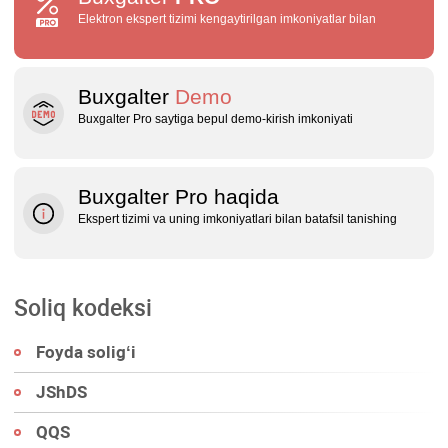
Elektron ekspert tizimi kengaytirilgan imkoniyatlar bilan
Buxgalter
Demo
Buxgalter Pro saytiga bepul demo‑kirish imkoniyati
Buxgalter Pro haqida
Ekspert tizimi va uning imkoniyatlari bilan batafsil tanishing
Soliq kodeksi
Foyda soligʻi
JShDS
QQS