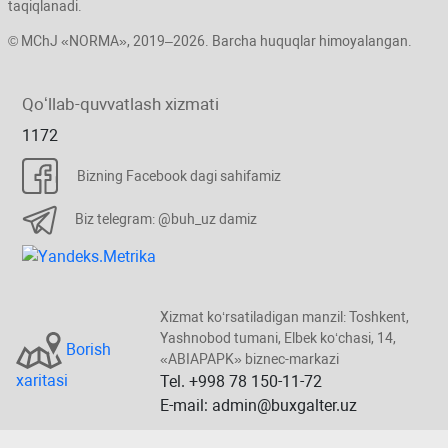
taqiqlanadi.
© MChJ «NORMA», 2019–2026. Barcha huquqlar himoyalangan.
Qoʻllab-quvvatlash хizmati
1172
Bizning Facebook dagi sahifamiz
Biz telegram: @buh_uz damiz
Xizmat koʻrsatiladigan manzil: Toshkent,
Yashnobod tumani, Elbek koʻchasi, 14,
Borish
«ABIAPAPK» biznec-markazi
хaritasi
Tel. +998 78 150-11-72
E-mail: admin@buxgalter.uz