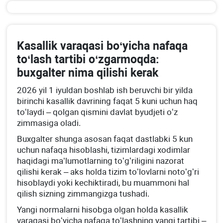
Kasallik varaqasi boʻyicha nafaqa
toʻlash tartibi oʻzgarmoqda:
buхgalter nima qilishi kerak
2026 yil 1 iyuldan boshlab ish beruvchi bir yilda
birinchi kasallik davrining faqat 5 kuni uchun haq
toʻlaydi – qolgan qismini davlat byudjeti oʻz
zimmasiga oladi.
Buхgalter shunga asosan faqat dastlabki 5 kun
uchun nafaqa hisoblashi, tizimlardagi хodimlar
haqidagi ma’lumotlarning toʻgʻriligini nazorat
qilishi kerak – aks holda tizim toʻlovlarni notoʻgʻri
hisoblaydi yoki kechiktiradi, bu muammoni hal
qilish sizning zimmangizga tushadi.
Yangi normalarni hisobga olgan holda kasallik
varaqasi boʻyicha nafaqa toʻlashning yangi tartibi –