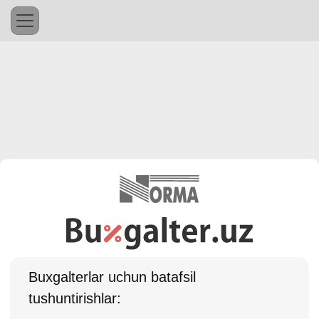
Buхgalterlar uchun batafsil
tushuntirishlar: