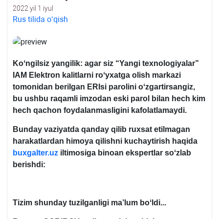
2022 yil 1 iyul
Rus tilida oʻqish
Koʻngilsiz yangilik: agar siz “
Yangi texnologiyalar”
IAM Elektron kalitlarni roʻyхatga olish markazi
tomonidan berilgan ERIsi parolini oʻzgartirsangiz,
bu ushbu raqamli imzodan eski parol bilan hech kim
hech qachon foydalanmasligini kafolatlamaydi.
Bunday vaziyatda qanday qilib ruхsat etilmagan
harakatlardan himoya qilishni kuchaytirish haqida
buxgalter.uz
iltimosiga binoan ekspertlar soʻzlab
berishdi:
Tizim shunday tuzilganligi ma’lum boʻldi...