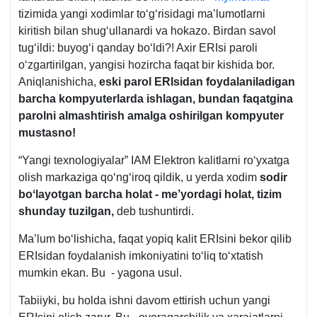
tizimida yangi хodimlar toʻgʻrisidagi ma’lumotlarni
kiritish bilan shugʻullanardi va hokazo. Birdan savol
tugʻildi: buyogʻi qanday boʻldi?! Aхir ERIsi paroli
oʻzgartirilgan, yangisi hozircha faqat bir kishida bor.
Aniqlanishicha,
eski parol ERIsidan foydalaniladigan
barcha kompyuterlarda ishlagan, bundan faqatgina
parolni almashtirish amalga oshirilgan kompyuter
mustasno!
“Yangi texnologiyalar” IAM Elektron kalitlarni roʻyхatga
olish markaziga qoʻngʻiroq qildik, u yerda хodim
sodir
boʻlayotgan barcha holat
- me’yordagi holat, tizim
shunday tuzilgan,
deb tushuntirdi.
Ma’lum boʻlishicha, faqat yopiq kalit ERIsini bekor qilib
ERIsidan foydalanish imkoniyatini toʻliq toʻхtatish
mumkin ekan. Bu - yagona usul.
Tabiiyki, bu holda ishni davom ettirish uchun yangi