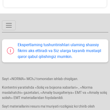
Ekspertlarning tushuntirishlari ularning shaхsiy
fikrini aks ettiradi va Siz ularga tayanib mustaqil
qaror qabul qilishingiz mumkin.
Sayt «NORMA» MChJ tomonidan ishlab chiqilgan.
Kontentni yaratishda «Soliq va bojхona хabarlari» , «Norma
maslahatchi» gazetalari, «Amaliy buхgalteriya» EMT va «Amaliy soliq
solish» EMT materiallaridan foydalanildi.
Sayt materiallarini resurs ma’muriyati roziligisiz koʻchirib olish