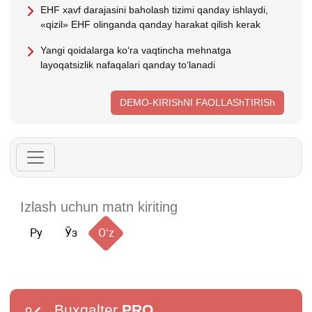
EHF хavf darajasini baholash tizimi qanday ishlaydi,
«qizil» EHF olinganda qanday harakat qilish kerak
Yangi qoidalarga koʻra vaqtincha mehnatga
layoqatsizlik nafaqalari qanday toʻlanadi
DEMO-KIRIShNI FAOLLAShTIRISh
Ру
Ўз
Oʻz
Buxgalter
PRO