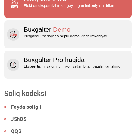
Elektron ekspert tizimi kengaytirilgan imkoniyatlar bilan
Buxgalter
Demo
Buxgalter Pro saytiga bepul demo‑kirish imkoniyati
Buxgalter Pro haqida
Ekspert tizimi va uning imkoniyatlari bilan batafsil tanishing
Soliq kodeksi
Foyda soligʻi
JShDS
QQS