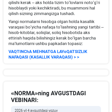
qilishi kerak – aks holda tizim toʻlovlarni notoʻgʻri
hisoblaydi yoki kechiktiradi, bu muammoni hal
qilish sizning zimmangizga tushadi.
Yangi normalarni hisobga olgan holda kasallik
varaqasi boʻyicha nafaqa toʻlashning yangi tartibi –
hisob-kitoblar, soliqlar, soliq hisobotida aks
ettirish haqida bilishingiz kerak boʻlgan barcha
ma’lumotlarni ushbu papkadan topasiz:
VAQTINChA MEHNATGA LAYoQATSIZLIK
NAFAQASI (KASALLIK VARAQASI) > >
«NORMA»ning AVGUSTDAGI
VEBINARI:
2026 yil 4 avgustdagi yozuv