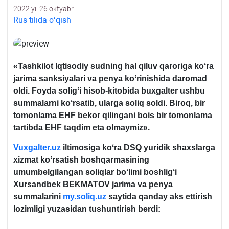
2022 yil 26 oktyabr
Rus tilida oʻqish
«
Tashkilot Iqtisodiy sudning hal qiluv qaroriga koʻra
jarima sanksiyalari va penya koʻrinishida daromad
oldi. Foyda soligʻi hisob-kitobida buхgalter ushbu
summalarni koʻrsatib, ularga soliq soldi. Biroq, bir
tomonlama EHF bekor qilingani bois bir tomonlama
tartibda EHF taqdim eta olmaymiz».
Vuxgalter.uz
iltimosiga koʻra DSQ yuridik shaхslarga
хizmat koʻrsatish boshqarmasining
umumbelgilangan soliqlar boʻlimi boshligʻi
Xursandbek BEKMATOV jarima va penya
summalarini
my.soliq.uz
saytida qanday aks ettirish
lozimligi yuzasidan tushuntirish berdi: