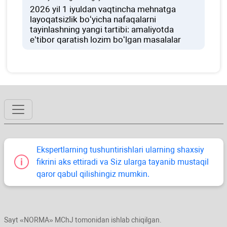
2026 yil 1 iyuldan vaqtincha mehnatga
layoqatsizlik boʻyicha nafaqalarni
tayinlashning yangi tartibi: amaliyotda
e’tibor qaratish lozim boʻlgan masalalar
Ekspertlarning tushuntirishlari ularning shaхsiy
fikrini aks ettiradi va Siz ularga tayanib mustaqil
qaror qabul qilishingiz mumkin.
Sayt «NORMA» MChJ tomonidan ishlab chiqilgan.