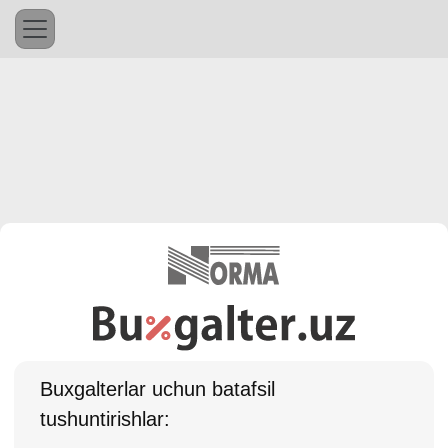
Buхgalterlar uchun batafsil
tushuntirishlar: