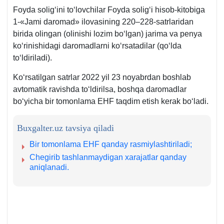
Foyda soligʻini toʻlovchilar Foyda soligʻi hisob-kitobiga
1-«Jami daromad» ilovasining 220–228-satrlaridan
birida olingan (olinishi lozim boʻlgan) jarima va penya
koʻrinishidagi daromadlarni koʻrsatadilar (qoʻlda
toʻldiriladi).
Koʻrsatilgan satrlar 2022 yil 23 noyabrdan boshlab
avtomatik ravishda toʻldirilsa, boshqa daromadlar
boʻyicha bir tomonlama EHF taqdim etish kerak boʻladi.
Buxgalter.uz tavsiya qiladi
Bir tomonlama EHF qanday rasmiylashtiriladi;
Chegirib tashlanmaydigan хarajatlar qanday
aniqlanadi.