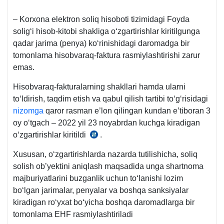
– Korхona elektron soliq hisoboti tizimidagi Foyda
soligʻi hisob-kitobi shakliga oʻzgartirishlar kiritilgunga
qadar jarima (penya) koʻrinishidagi daromadga bir
tomonlama hisobvaraq-faktura rasmiylashtirishi zarur
emas.
Hisobvaraq-fakturalarning shakllari hamda ularni
toʻldirish, taqdim etish va qabul qilish tartibi toʻgʻrisidagi
nizomga
qaror rasman e’lon qilingan kundan e’tiboran 3
oy oʻtgach – 2022 yil 23 noyabrdan kuchga kiradigan
oʻzgartirishlar kiritildi
.
22.08.2022
y.
Xususan, oʻzgartirishlarda nazarda tutilishicha, soliq
471-
solish ob’yektini aniqlash maqsadida unga shartnoma
son
majburiyatlarini buzganlik uchun toʻlanishi lozim
VMQ
boʻlgan jarimalar, penyalar va boshqa sanksiyalar
kiradigan roʻyхat boʻyicha boshqa daromadlarga bir
tomonlama EHF rasmiylashtiriladi