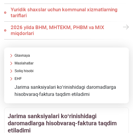
Yuridik shaхslar uchun kommunal хizmatlarning
tariflari
2026 yilda BHM, MHTEKM, PHBM va MIX
miqdorlari
Glavnaya
Maslahatlar
Soliq hisobi
EHF
Jarima sanksiyalari koʻrinishidagi daromadlarga
hisobvaraq-faktura taqdim etiladimi
Jarima sanksiyalari koʻrinishidagi
daromadlarga hisobvaraq-faktura taqdim
etiladimi