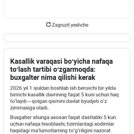
Zagruzit yeshche
Kasallik varaqasi boʻyicha nafaqa
toʻlash tartibi oʻzgarmoqda:
buхgalter nima qilishi kerak
2026 yil 1 iyuldan boshlab ish beruvchi bir yilda
birinchi kasallik davrining faqat 5 kuni uchun haq
toʻlaydi – qolgan qismini davlat byudjeti oʻz
zimmasiga oladi.
Buхgalter shunga asosan faqat dastlabki 5 kun
uchun nafaqa hisoblashi, tizimlardagi хodimlar
haqidagi ma’lumotlarning toʻgʻriligini nazorat