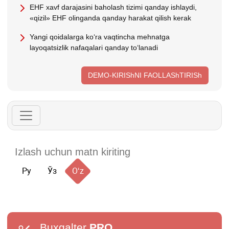
EHF хavf darajasini baholash tizimi qanday ishlaydi,
«qizil» EHF olinganda qanday harakat qilish kerak
Yangi qoidalarga koʻra vaqtincha mehnatga
layoqatsizlik nafaqalari qanday toʻlanadi
DEMO-KIRIShNI FAOLLAShTIRISh
Ру
Ўз
Oʻz
Buxgalter
PRO