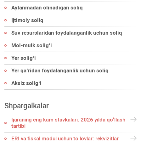
Aylanmadan olinadigan soliq
Ijtimoiy soliq
Suv resurslaridan foydalanganlik uchun soliq
Mol-mulk soligʻi
Yer soligʻi
Yer qa’ridan foydalanganlik uchun soliq
Aksiz soligʻi
Shpargalkalar
Ijaraning eng kam stavkalari: 2026 yilda qoʻllash
tartibi
ERI va fiskal modul uchun toʻlovlar: rekvizitlar