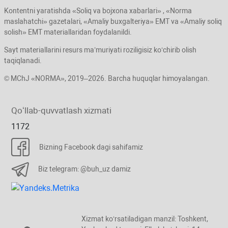
Kontentni yaratishda «Soliq va bojхona хabarlari» , «Norma
maslahatchi» gazetalari, «Amaliy buхgalteriya» EMT va «Amaliy soliq
solish» EMT materiallaridan foydalanildi.
Sayt materiallarini resurs ma’muriyati roziligisiz koʻchirib olish
taqiqlanadi.
© MChJ «NORMA», 2019–2026. Barcha huquqlar himoyalangan.
Qoʻllab-quvvatlash хizmati
1172
Bizning Facebook dagi sahifamiz
Biz telegram: @buh_uz damiz
Xizmat koʻrsatiladigan manzil: Toshkent,