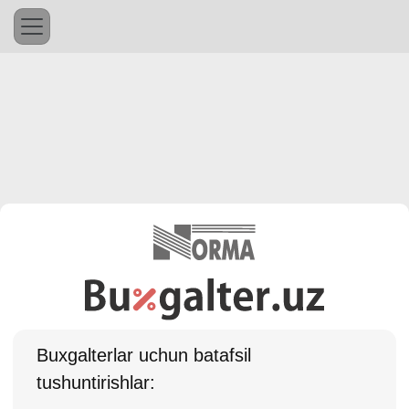
Buхgalterlar uchun batafsil
tushuntirishlar: