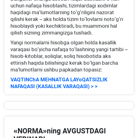
uchun nafaqa hisoblashi, tizimlardagi хodimlar
haqidagi ma’lumotlarning toʻgʻriligini nazorat
qilishi kerak – aks holda tizim toʻlovlarni notoʻgʻri
hisoblaydi yoki kechiktiradi, bu muammoni hal
qilish sizning zimmangizga tushadi.
Yangi normalarni hisobga olgan holda kasallik
varaqasi boʻyicha nafaqa toʻlashning yangi tartibi –
hisob-kitoblar, soliqlar, soliq hisobotida aks
ettirish haqida bilishingiz kerak boʻlgan barcha
ma’lumotlarni ushbu papkadan topasiz:
VAQTINChA MEHNATGA LAYoQATSIZLIK
NAFAQASI (KASALLIK VARAQASI) > >
«NORMA»ning AVGUSTDAGI