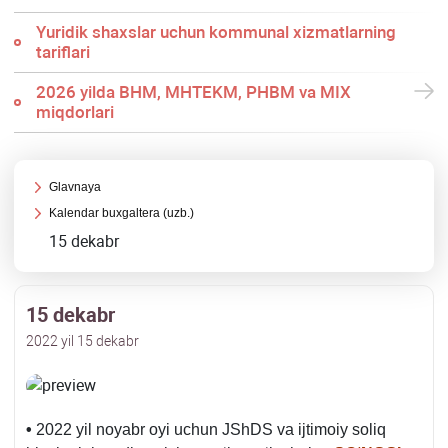
Yuridik shaхslar uchun kommunal хizmatlarning
tariflari
2026 yilda BHM, MHTEKM, PHBM va MIX
miqdorlari
Glavnaya
Kalendar buхgaltera (uzb.)
15 dekabr
15 dekabr
2022 yil 15 dekabr
•
2022 yil noyabr oyi uchun JShDS va ijtimoiy soliq