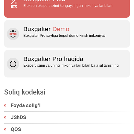
Elektron ekspert tizimi kengaytirilgan imkoniyatlar bilan
Buxgalter
Demo
Buxgalter Pro saytiga bepul demo‑kirish imkoniyati
Buxgalter Pro haqida
Ekspert tizimi va uning imkoniyatlari bilan batafsil tanishing
Soliq kodeksi
Foyda soligʻi
JShDS
QQS