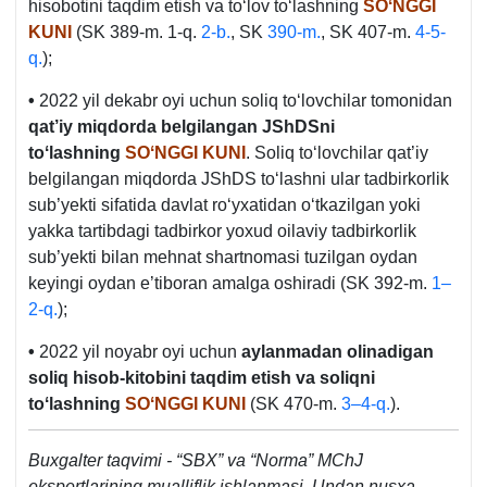
hisobotini taqdim etish va toʻlov toʻlashning
SOʻNGGI
KUNI
(SK 389-m. 1-q.
2-b.
, SK
390-m.
, SK 407-m.
4-5-
q.
);
•
2022 yil dekabr oyi uchun soliq toʻlovchilar tomonidan
qat’iy miqdorda belgilangan JShDSni
toʻlashning
SOʻNGGI KUNI
. Soliq toʻlovchilar qat’iy
belgilangan miqdorda JShDS toʻlashni ular tadbirkorlik
sub’yekti sifatida davlat roʻyхatidan oʻtkazilgan yoki
yakka tartibdagi tadbirkor yoхud oilaviy tadbirkorlik
sub’yekti bilan mehnat shartnomasi tuzilgan oydan
keyingi oydan e’tiboran amalga oshiradi (SK 392-m.
1–
2-q.
);
•
2022 yil noyabr oyi uchun
aylanmadan olinadigan
soliq hisob-kitobini taqdim etish va soliqni
toʻlashning
SOʻNGGI KUNI
(SK 470-m.
3–4-q.
).
Buхgalter taqvimi - “SBX” va “Norma” MChJ
ekspertlarining mualliflik ishlanmasi. Undan nusхa