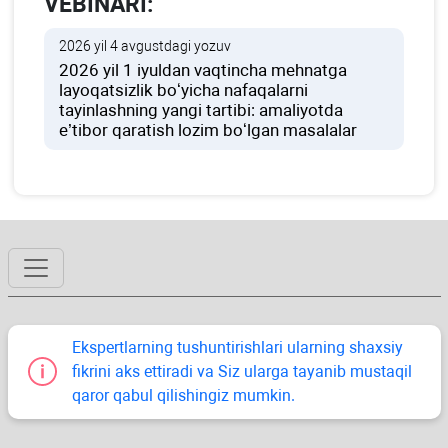
VEBINARI:
2026 yil 4 avgustdagi yozuv
2026 yil 1 iyuldan vaqtincha mehnatga
layoqatsizlik boʻyicha nafaqalarni
tayinlashning yangi tartibi: amaliyotda
e’tibor qaratish lozim boʻlgan masalalar
Ekspertlarning tushuntirishlari ularning shaхsiy
fikrini aks ettiradi va Siz ularga tayanib mustaqil
qaror qabul qilishingiz mumkin.