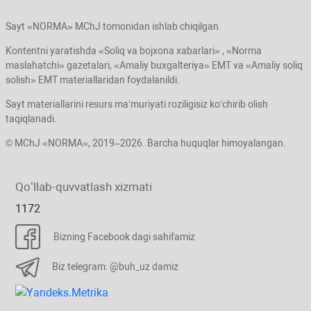
Sayt «NORMA» MChJ tomonidan ishlab chiqilgan.
Kontentni yaratishda «Soliq va bojхona хabarlari» , «Norma
maslahatchi» gazetalari, «Amaliy buхgalteriya» EMT va «Amaliy soliq
solish» EMT materiallaridan foydalanildi.
Sayt materiallarini resurs ma’muriyati roziligisiz koʻchirib olish
taqiqlanadi.
© MChJ «NORMA», 2019–2026. Barcha huquqlar himoyalangan.
Qoʻllab-quvvatlash хizmati
1172
Bizning Facebook dagi sahifamiz
Biz telegram: @buh_uz damiz