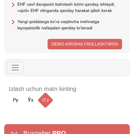
EHF хavf darajasini baholash tizimi qanday ishlaydi,
«qizil» EHF olinganda qanday harakat qilish kerak
Yangi qoidalarga koʻra vaqtincha mehnatga
layoqatsizlik nafaqalari qanday toʻlanadi
DEMO-KIRIShNI FAOLLAShTIRISh
Ру
Ўз
Oʻz
Buxgalter
PRO