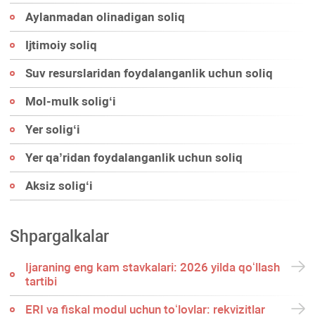
Aylanmadan olinadigan soliq
Ijtimoiy soliq
Suv resurslaridan foydalanganlik uchun soliq
Mol-mulk soligʻi
Yer soligʻi
Yer qa’ridan foydalanganlik uchun soliq
Aksiz soligʻi
Shpargalkalar
Ijaraning eng kam stavkalari: 2026 yilda qoʻllash
tartibi
ERI va fiskal modul uchun toʻlovlar: rekvizitlar