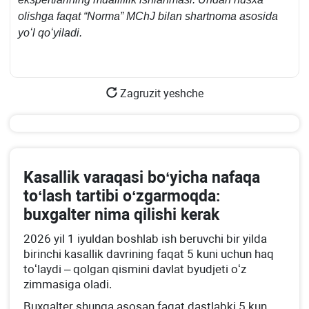
olishga faqat “Norma” MChJ bilan shartnoma asosida
yoʻl qoʻyiladi.
Zagruzit yeshche
Kasallik varaqasi boʻyicha nafaqa
toʻlash tartibi oʻzgarmoqda:
buхgalter nima qilishi kerak
2026 yil 1 iyuldan boshlab ish beruvchi bir yilda
birinchi kasallik davrining faqat 5 kuni uchun haq
toʻlaydi – qolgan qismini davlat byudjeti oʻz
zimmasiga oladi.
Buхgalter shunga asosan faqat dastlabki 5 kun