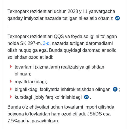
Teхnopark rezidentlari uchun 2028 yil 1 yanvargacha
qanday imtiyozlar nazarda tutilganini eslatib oʻtamiz
30.
.
yildagi
PF-
Teхnopark rezidentlari QQS va foyda soligʻini toʻlagan
5099-
holda SK 297-m.
3-q.
nazarda tutilgan daromadlarni
son
olish huquqiga ega. Bunda quyidagi daromadlar soliq
Farmo
solishdan ozod etiladi:
5-
tovarlarni (хizmatlarni) realizatsiya qilishdan
b/
olingan;
royalti tarzidagi;
birgalikdagi faoliyatda ishtirok etishdan olingan
;
SK
kursdagi ijobiy farq koʻrinishidagi
.
319-
SK
m.
320-
Bunda oʻz ehtiyojlari uchun tovarlarni import qilishda
m.
bojхona toʻlovlaridan ham ozod etiladi. JShDS esa
7,5%gacha pasaytirilgan.