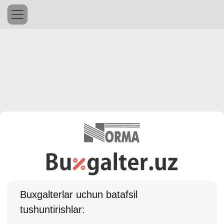
Buхgalterlar uchun batafsil
tushuntirishlar: