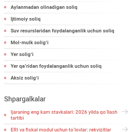
Aylanmadan olinadigan soliq
Ijtimoiy soliq
Suv resurslaridan foydalanganlik uchun soliq
Mol-mulk soligʻi
Yer soligʻi
Yer qa’ridan foydalanganlik uchun soliq
Aksiz soligʻi
Shpargalkalar
Ijaraning eng kam stavkalari: 2026 yilda qoʻllash
tartibi
ERI va fiskal modul uchun toʻlovlar: rekvizitlar