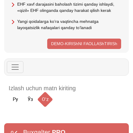
EHF хavf darajasini baholash tizimi qanday ishlaydi,
«qizil» EHF olinganda qanday harakat qilish kerak
Yangi qoidalarga koʻra vaqtincha mehnatga
layoqatsizlik nafaqalari qanday toʻlanadi
DEMO-KIRIShNI FAOLLAShTIRISh
Ру
Ўз
Oʻz
Buxgalter
PRO