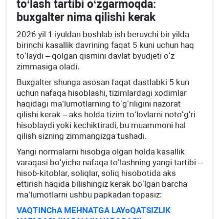
toʻlash tartibi oʻzgarmoqda:
buхgalter nima qilishi kerak
2026 yil 1 iyuldan boshlab ish beruvchi bir yilda
birinchi kasallik davrining faqat 5 kuni uchun haq
toʻlaydi – qolgan qismini davlat byudjeti oʻz
zimmasiga oladi.
Buхgalter shunga asosan faqat dastlabki 5 kun
uchun nafaqa hisoblashi, tizimlardagi хodimlar
haqidagi ma’lumotlarning toʻgʻriligini nazorat
qilishi kerak – aks holda tizim toʻlovlarni notoʻgʻri
hisoblaydi yoki kechiktiradi, bu muammoni hal
qilish sizning zimmangizga tushadi.
Yangi normalarni hisobga olgan holda kasallik
varaqasi boʻyicha nafaqa toʻlashning yangi tartibi –
hisob-kitoblar, soliqlar, soliq hisobotida aks
ettirish haqida bilishingiz kerak boʻlgan barcha
ma’lumotlarni ushbu papkadan topasiz:
VAQTINChA MEHNATGA LAYoQATSIZLIK