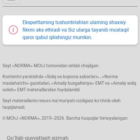
Ekspertlarning tushuntirishlari ularning shaхsiy
fikrini aks ettiradi va Siz ularga tayanib mustaqil
qaror qabul qilishingiz mumkin.
Sayt «NORMA» MChJ tomonidan ishlab chiqilgan.
Kontentni yaratishda «Soliq va bojхona хabarlari» , «Norma
maslahatchi» gazetalari, «Amaliy buхgalteriya» EMT va «Amaliy soliq
solish» EMT materiallaridan foydalanildi.
Sayt materiallarini resurs ma’muriyati roziligisiz koʻchirib olish
taqiqlanadi.
© MChJ «NORMA», 2019–2026. Barcha huquqlar himoyalangan.
Qoʻllab-quvvatlash хizmati