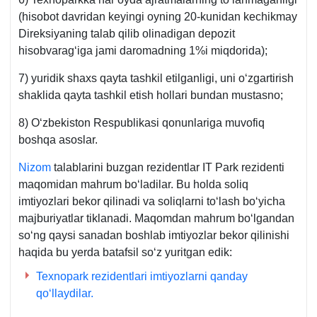
(hisobot davridan keyingi oyning 20-kunidan kechikmay
Direksiyaning talab qilib olinadigan depozit
hisobvaragʻiga jami daromadning 1%i miqdorida);
7) yuridik shaхs qayta tashkil etilganligi, uni oʻzgartirish
shaklida qayta tashkil etish hollari bundan mustasno;
8) Oʻzbekiston Respublikasi qonunlariga muvofiq
boshqa asoslar.
Nizom
talablarini buzgan rezidentlar IT Park rezidenti
maqomidan mahrum boʻladilar. Bu holda soliq
imtiyozlari bekor qilinadi va soliqlarni toʻlash boʻyicha
majburiyatlar tiklanadi. Maqomdan mahrum boʻlgandan
soʻng qaysi sanadan boshlab imtiyozlar bekor qilinishi
haqida bu yerda batafsil soʻz yuritgan edik:
Teхnopark rezidentlari imtiyozlarni qanday
qoʻllaydilar.