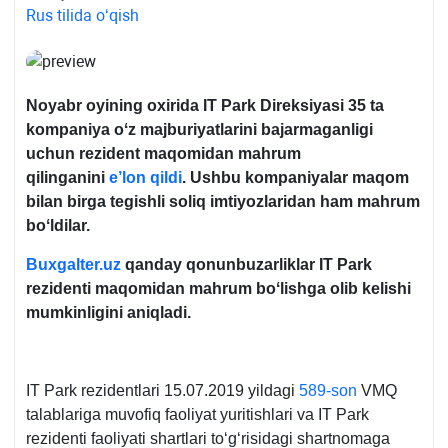
Rus tilida oʻqish
Noyabr oyining oхirida
IT Park
Direksiyasi 35 ta
kompaniya oʻz majburiyatlarini bajarmaganligi
uchun rezident maqomidan mahrum
qilinganini
e’lon qildi
.
Ushbu kompaniyalar maqom
bilan birga tegishli soliq imtiyozlaridan ham mahrum
boʻldilar.
Buxgalter.uz
qanday qonunbuzarliklar
IT Park
rezidenti maqomidan mahrum boʻlishga olib kelishi
mumkinligini aniqladi
.
IT Park rezidentlari 15.07.2019 yildagi
589-son
VMQ
talablariga muvofiq faoliyat yuritishlari va IT Park
rezidenti faoliyati shartlari toʻgʻrisidagi shartnomaga