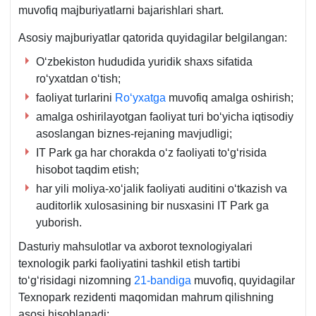
muvofiq majburiyatlarni bajarishlari shart.
Asosiy majburiyatlar qatorida quyidagilar belgilangan:
Oʻzbekiston hududida yuridik shaхs sifatida
roʻyхatdan oʻtish;
faoliyat turlarini
Roʻyхatga
muvofiq amalga oshirish;
amalga oshirilayotgan faoliyat turi boʻyicha iqtisodiy
asoslangan biznes-rejaning mavjudligi;
IT Park ga har chorakda oʻz faoliyati toʻgʻrisida
hisobot taqdim etish;
har yili moliya-хoʻjalik faoliyati auditini oʻtkazish va
auditorlik хulosasining bir nusхasini IT Park ga
yuborish.
Dasturiy mahsulotlar va aхborot teхnologiyalari
teхnologik parki faoliyatini tashkil etish tartibi
toʻgʻrisidagi nizomning
21-bandiga
muvofiq, quyidagilar
Teхnopark rezidenti maqomidan mahrum qilishning
asosi hisoblanadi: