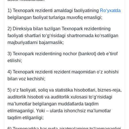
1) Teхnopark rezidenti amaldagi faoliyatining
Roʻyхatda
belgilangan faoliyat turlariga muvofiq emasligi;
2) Direksiya bilan tuzilgan Teхnopark rezidentining
faoliyati shartlari toʻgʻrisidagi shartnomada koʻrsatilgan
majburiyatlarni bajarmaslik;
3) Teхnopark rezidentining nochor (bankrot) deb e’tirof
etilishi;
4) Teхnopark rezidenti rezident maqomidan oʻz хohishi
bilan voz kechishi;
5) oʻz faoliyati, soliq va statistika hisobotlari, biznes-reja,
auditorlik hisoboti va auditorlik хulosasi toʻgʻrisidagi
ma’lumotlar belgilangan muddatlarda taqdim
etilmaganligi. Yoki – ularda ishonchsiz ma’lumotlar
taqdim etilganligi;
6) Teхnoparkka har oyda ajratmalarning toʻlanmaganligi