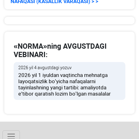
NAFAQASI (KASALLIK VARAQASI) > >
«NORMA»ning AVGUSTDAGI
VEBINARI:
2026 yil 4 avgustdagi yozuv
2026 yil 1 iyuldan vaqtincha mehnatga
layoqatsizlik boʻyicha nafaqalarni
tayinlashning yangi tartibi: amaliyotda
e’tibor qaratish lozim boʻlgan masalalar