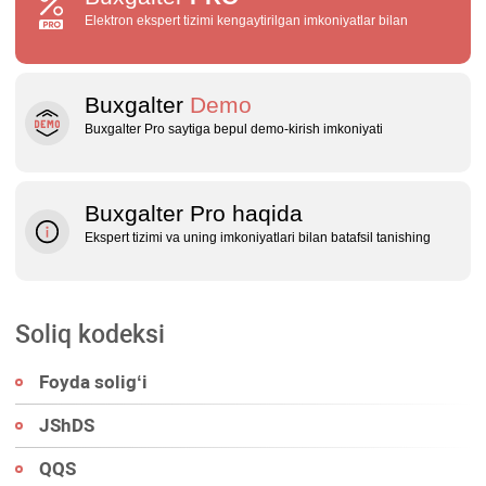
Elektron ekspert tizimi kengaytirilgan imkoniyatlar bilan
Buxgalter
Demo
Buxgalter Pro saytiga bepul demo‑kirish imkoniyati
Buxgalter Pro haqida
Ekspert tizimi va uning imkoniyatlari bilan batafsil tanishing
Soliq kodeksi
Foyda soligʻi
JShDS
QQS