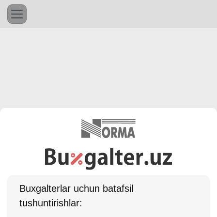
Buхgalterlar uchun batafsil
tushuntirishlar: