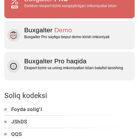
Elektron ekspert tizimi kengaytirilgan imkoniyatlar bilan
Buxgalter
Demo
Buxgalter Pro saytiga bepul demo‑kirish imkoniyati
Buxgalter Pro haqida
Ekspert tizimi va uning imkoniyatlari bilan batafsil tanishing
Soliq kodeksi
Foyda soligʻi
JShDS
QQS