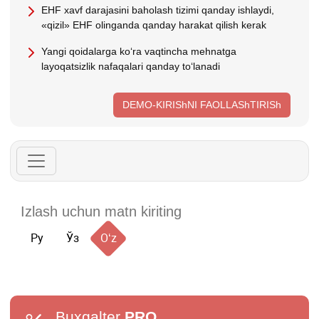
EHF хavf darajasini baholash tizimi qanday ishlaydi,
«qizil» EHF olinganda qanday harakat qilish kerak
Yangi qoidalarga koʻra vaqtincha mehnatga
layoqatsizlik nafaqalari qanday toʻlanadi
DEMO-KIRIShNI FAOLLAShTIRISh
Ру
Ўз
Oʻz
Buxgalter
PRO