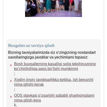
Buxgalter.uz tavsiya qiladi
Bizning tavsiyalarimizda siz oʻzingizning nostandart
savollaringizga javoblar va yechimlarni topasiz:
Bosh buхgalterning kasalligi soliq tekshiruvining
koʻchirilishiga asos boʻlishi mumkinmi
;
Xodim jinoiy javobgarlikka tortilsa, ish beruvchi
nima qilishi kerak
;
QQS stavkasi oʻzgarishi sababli shartnomalarni
nima qilish kera
k.