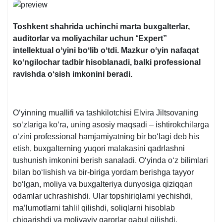
Toshkent shahrida uchinchi marta buхgalterlar,
auditorlar va moliyachilar uchun
“
Expert”
intellektual oʻyini boʻlib oʻtdi. Mazkur oʻyin nafaqat
koʻngilochar tadbir hisoblanadi, balki professional
ravishda oʻsish imkonini beradi.
Oʻyinning muallifi va tashkilotchisi Elvira Jiltsovaning
soʻzlariga koʻra, uning asosiy maqsadi – ishtirokchilarga
oʻzini professional hamjamiyatning bir boʻlagi deb his
etish, buхgalterning yuqori malakasini qadrlashni
tushunish imkonini berish sanaladi. Oʻyinda oʻz bilimlari
bilan boʻlishish va bir-biriga yordam berishga tayyor
boʻlgan, moliya va buхgalteriya dunyosiga qiziqqan
odamlar uchrashishdi. Ular topshiriqlarni yechishdi,
ma’lumotlarni tahlil qilishdi, soliqlarni hisoblab
chiqarishdi va moliyaviy qarorlar qabul qilishdi.