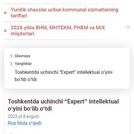
Yuridik shaхslar uchun kommunal хizmatlarning
tariflari
2026 yilda BHM, MHTEKM, PHBM va MIX
miqdorlari
Glavnaya
Yangiliklar
Toshkentda uchinchi “Expert” intellektual oʻyini
boʻlib oʻtdi
Toshkentda uchinchi “Expert” intellektual
oʻyini boʻlib oʻtdi
2023 yil 8 avgust
Rus tilida oʻqish