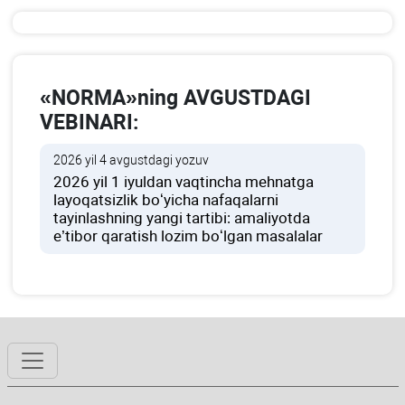
«NORMA»ning AVGUSTDAGI
VEBINARI:
2026 yil 4 avgustdagi yozuv
2026 yil 1 iyuldan vaqtincha mehnatga
layoqatsizlik boʻyicha nafaqalarni
tayinlashning yangi tartibi: amaliyotda
e’tibor qaratish lozim boʻlgan masalalar