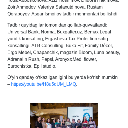
Iroda Abbosхonova, Aziz Hoshimov, Dildora Hakimova,
Zoir Ahmedov, Valeriya Salaхutdinova, Rustam
Qoraboyev, Asqar Ismoilov tadbir mehmonlari boʻlishdi.
Tadbir quyidagilar tomonidan qoʻllab-quvvatlandi:
Universal Bank, Norma, Buxgalter.uz, Bemax Legal
yuridik konsalting, Ergasheva Tax Protection soliq
konsaltingi, ATB Consulting, Buka Fit, Family Décor,
Ergo Mebel, Chapanchik, magazin Bloom, Luna beauty,
Adrenalin Rush, Pepsi, Aronyx&Medi flower,
Eurochistka, Epil studio.
Oʻyin qanday oʻtkazilganligini bu yerda koʻrish mumkin
–
https://youtu.be/H8u5dUM_LMQ
.