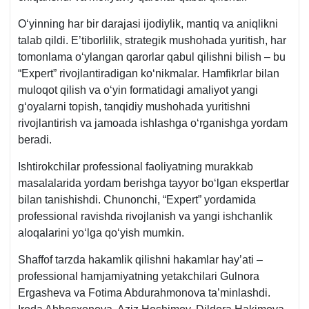
Oʻyinning har bir darajasi ijodiylik, mantiq va aniqlikni
talab qildi. E’tiborlilik, strategik mushohada yuritish, har
tomonlama oʻylangan qarorlar qabul qilishni bilish – bu
“Expert” rivojlantiradigan koʻnikmalar. Hamfikrlar bilan
muloqot qilish va oʻyin formatidagi amaliyot yangi
gʻoyalarni topish, tanqidiy mushohada yuritishni
rivojlantirish va jamoada ishlashga oʻrganishga yordam
beradi.
Ishtirokchilar professional faoliyatning murakkab
masalalarida yordam berishga tayyor boʻlgan ekspertlar
bilan tanishishdi. Chunonchi, “Expert” yordamida
professional ravishda rivojlanish va yangi ishchanlik
aloqalarini yoʻlga qoʻyish mumkin.
Shaffof tarzda hakamlik qilishni hakamlar hay’ati –
professional hamjamiyatning yetakchilari Gulnora
Ergasheva va Fotima Abdurahmonova ta’minlashdi.