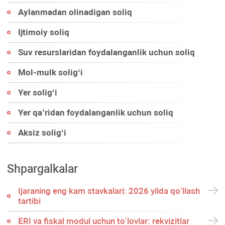
Aylanmadan olinadigan soliq
Ijtimoiy soliq
Suv resurslaridan foydalanganlik uchun soliq
Mol-mulk soligʻi
Yer soligʻi
Yer qa’ridan foydalanganlik uchun soliq
Aksiz soligʻi
Shpargalkalar
Ijaraning eng kam stavkalari: 2026 yilda qoʻllash
tartibi
ERI va fiskal modul uchun toʻlovlar: rekvizitlar