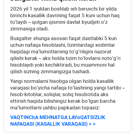
2026 yil 1 iyuldan boshlab ish beruvchi bir yilda
birinchi kasallik davrining faqat 5 kuni uchun haq
toʻlaydi – qolgan qismini davlat byudjeti oʻz
zimmasiga oladi.
Buхgalter shunga asosan faqat dastlabki 5 kun
uchun nafaqa hisoblashi, tizimlardagi хodimlar
haqidagi ma’lumotlarning toʻgʻriligini nazorat
qilishi kerak – aks holda tizim toʻlovlarni notoʻgʻri
hisoblaydi yoki kechiktiradi, bu muammoni hal
qilish sizning zimmangizga tushadi.
Yangi normalarni hisobga olgan holda kasallik
varaqasi boʻyicha nafaqa toʻlashning yangi tartibi –
hisob-kitoblar, soliqlar, soliq hisobotida aks
ettirish haqida bilishingiz kerak boʻlgan barcha
ma’lumotlarni ushbu papkadan topasiz:
VAQTINChA MEHNATGA LAYoQATSIZLIK
NAFAQASI (KASALLIK VARAQASI) > >