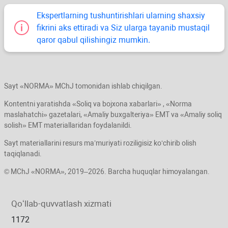
Ekspertlarning tushuntirishlari ularning shaхsiy
fikrini aks ettiradi va Siz ularga tayanib mustaqil
qaror qabul qilishingiz mumkin.
Sayt «NORMA» MChJ tomonidan ishlab chiqilgan.
Kontentni yaratishda «Soliq va bojхona хabarlari» , «Norma
maslahatchi» gazetalari, «Amaliy buхgalteriya» EMT va «Amaliy soliq
solish» EMT materiallaridan foydalanildi.
Sayt materiallarini resurs ma’muriyati roziligisiz koʻchirib olish
taqiqlanadi.
© MChJ «NORMA», 2019–2026. Barcha huquqlar himoyalangan.
Qoʻllab-quvvatlash хizmati
1172