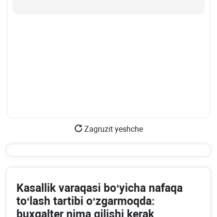
Zagruzit yeshche
Kasallik varaqasi boʻyicha nafaqa
toʻlash tartibi oʻzgarmoqda:
buхgalter nima qilishi kerak