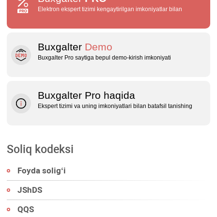
Elektron ekspert tizimi kengaytirilgan imkoniyatlar bilan
Buxgalter
Demo
Buxgalter Pro saytiga bepul demo‑kirish imkoniyati
Buxgalter Pro haqida
Ekspert tizimi va uning imkoniyatlari bilan batafsil tanishing
Soliq kodeksi
Foyda soligʻi
JShDS
QQS