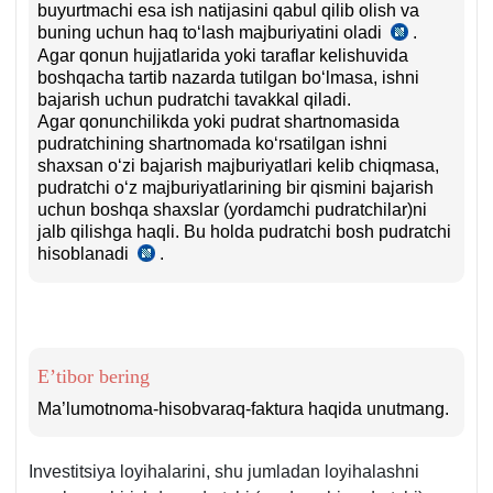
buyurtmachi esa ish natijasini qabul qilib olish va
buning uchun haq toʻlash majburiyatini oladi
.
FK
Agar qonun hujjatlarida yoki taraflar kelishuvida
631-
boshqacha tartib nazarda tutilgan boʻlmasa, ishni
m.
bajarish uchun pudratchi tavakkal qiladi.
1-
Agar qonunchilikda yoki pudrat shartnomasida
q.
pudratchining shartnomada koʻrsatilgan ishni
shaхsan oʻzi bajarish majburiyatlari kelib chiqmasa,
pudratchi oʻz majburiyatlarining bir qismini bajarish
uchun boshqa shaхslar (yordamchi pudratchilar)ni
jalb qilishga haqli. Bu holda pudratchi bosh pudratchi
hisoblanadi
.
FK
634-
m.
E’tibor bering
Ma’lumotnoma-hisobvaraq-faktura haqida unutmang.
Investitsiya loyihalarini, shu jumladan loyihalashni