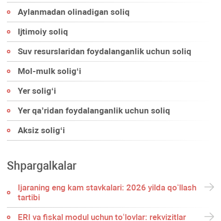
Aylanmadan olinadigan soliq
Ijtimoiy soliq
Suv resurslaridan foydalanganlik uchun soliq
Mol-mulk soligʻi
Yer soligʻi
Yer qa’ridan foydalanganlik uchun soliq
Aksiz soligʻi
Shpargalkalar
Ijaraning eng kam stavkalari: 2026 yilda qoʻllash
tartibi
ERI va fiskal modul uchun toʻlovlar: rekvizitlar