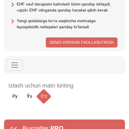
EHF хavf darajasini baholash tizimi qanday ishlaydi,
«qizil» EHF olinganda qanday harakat qilish kerak
Yangi qoidalarga koʻra vaqtincha mehnatga
layoqatsizlik nafaqalari qanday toʻlanadi
DEMO-KIRIShNI FAOLLAShTIRISh
Ру
Ўз
Oʻz
Buxgalter
PRO