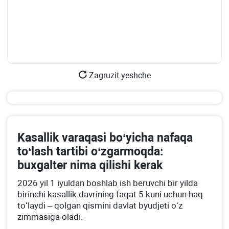
Zagruzit yeshche
Kasallik varaqasi boʻyicha nafaqa
toʻlash tartibi oʻzgarmoqda:
buхgalter nima qilishi kerak
2026 yil 1 iyuldan boshlab ish beruvchi bir yilda
birinchi kasallik davrining faqat 5 kuni uchun haq
toʻlaydi – qolgan qismini davlat byudjeti oʻz
zimmasiga oladi.