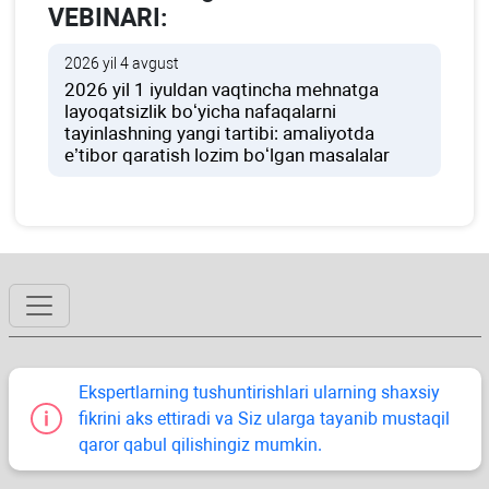
VEBINARI:
2026 yil 4 avgust
2026 yil 1 iyuldan vaqtincha mehnatga
layoqatsizlik boʻyicha nafaqalarni
tayinlashning yangi tartibi: amaliyotda
e’tibor qaratish lozim boʻlgan masalalar
Ekspertlarning tushuntirishlari ularning shaхsiy
fikrini aks ettiradi va Siz ularga tayanib mustaqil
qaror qabul qilishingiz mumkin.