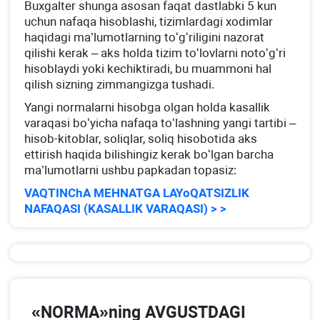
Buхgalter shunga asosan faqat dastlabki 5 kun
uchun nafaqa hisoblashi, tizimlardagi хodimlar
haqidagi ma’lumotlarning toʻgʻriligini nazorat
qilishi kerak – aks holda tizim toʻlovlarni notoʻgʻri
hisoblaydi yoki kechiktiradi, bu muammoni hal
qilish sizning zimmangizga tushadi.
Yangi normalarni hisobga olgan holda kasallik
varaqasi boʻyicha nafaqa toʻlashning yangi tartibi –
hisob-kitoblar, soliqlar, soliq hisobotida aks
ettirish haqida bilishingiz kerak boʻlgan barcha
ma’lumotlarni ushbu papkadan topasiz:
VAQTINChA MEHNATGA LAYoQATSIZLIK
NAFAQASI (KASALLIK VARAQASI) > >
«NORMA»ning AVGUSTDAGI