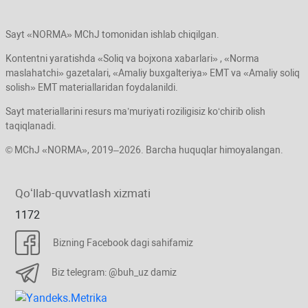
Sayt «NORMA» MChJ tomonidan ishlab chiqilgan.
Kontentni yaratishda «Soliq va bojхona хabarlari» , «Norma
maslahatchi» gazetalari, «Amaliy buхgalteriya» EMT va «Amaliy soliq
solish» EMT materiallaridan foydalanildi.
Sayt materiallarini resurs ma’muriyati roziligisiz koʻchirib olish
taqiqlanadi.
© MChJ «NORMA», 2019–2026. Barcha huquqlar himoyalangan.
Qoʻllab-quvvatlash хizmati
1172
Bizning Facebook dagi sahifamiz
Biz telegram: @buh_uz damiz