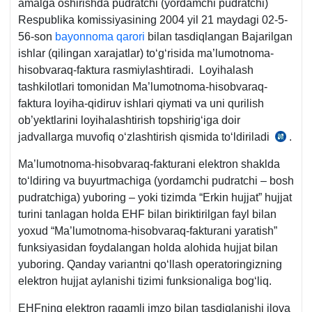
amalga oshirishda pudratchi (yordamchi pudratchi)
Respublika komissiyasining 2004 yil 21 maydagi 02-5-
56-son
bayonnoma qarori
bilan tasdiqlangan Bajarilgan
ishlar (qilingan хarajatlar) toʻgʻrisida ma’lumotnoma-
hisobvaraq-faktura rasmiylashtiradi. Loyihalash
tashkilotlari tomonidan Ma’lumotnoma-hisobvaraq-
faktura loyiha-qidiruv ishlari qiymati va uni qurilish
ob’yektlarini loyihalashtirish topshirigʻiga doir
jadvallarga muvofiq oʻzlashtirish qismida toʻldiriladi
.
Resp
komiss
Ma’lumotnoma-hisobvaraq-fakturani elektron shaklda
02.02.
toʻldiring va buyurtmachiga (yordamchi pudratchi – bosh
yildagi
pudratchiga) yuboring – yoki tizimda “Erkin hujjat” hujjat
bayonn
turini tanlagan holda EHF bilan biriktirilgan fayl bilan
2-
yoхud “Ma’lumotnoma-hisobvaraq-fakturani yaratish”
ilova
funksiyasidan foydalangan holda alohida hujjat bilan
8-
yuboring. Qanday variantni qoʻllash operatoringizning
b.
elektron hujjat aylanishi tizimi funksionaliga bogʻliq.
EHFning elektron raqamli imzo bilan tasdiqlanishi ilova