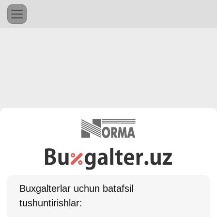
Buхgalterlar uchun batafsil
tushuntirishlar: