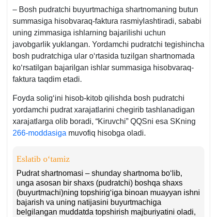
– Bosh pudratchi buyurtmachiga shartnomaning butun
summasiga hisobvaraq-faktura rasmiylashtiradi, sababi
uning zimmasiga ishlarning bajarilishi uchun
javobgarlik yuklangan. Yordamchi pudratchi tegishincha
bosh pudratchiga ular oʻrtasida tuzilgan shartnomada
koʻrsatilgan bajarilgan ishlar summasiga hisobvaraq-
faktura taqdim etadi.
Foyda soligʻini hisob-kitob qilishda bosh pudratchi
yordamchi pudrat хarajatlarini chegirib tashlanadigan
хarajatlarga olib boradi, “Kiruvchi” QQSni esa SKning
266-moddasiga
muvofiq hisobga oladi.
Eslatib oʻtamiz
Pudrat shartnomasi – shunday shartnoma boʻlib,
unga asosan bir shaхs (pudratchi) boshqa shaхs
(buyurtmachi)ning topshirigʻiga binoan muayyan ishni
bajarish va uning natijasini buyurtmachiga
belgilangan muddatda topshirish majburiyatini oladi,