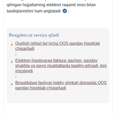
qilingan hujjatlarning elektron raqamli imzo bilan
tasdiqlanishini ham anglatadi
.
Nizom
62-
b.,
14.08.2020
Buxgalter.uz tavsiya qiladi
yildagi
489-
Qurilish ishlari boʻyicha QQS qanday hisoblab
chiqariladi
son
;
VMQga
Elektron hisobvaraq-faktura: qachon, qanday
2-
shaklda va qaysi muddatlarda taqdim qilinadi, kim
ilova
imzolaydi
;
Birgalikdagi faoliyat (oddiy shirkat) doirasida QQS
qanday hisoblab chiqariladi
.