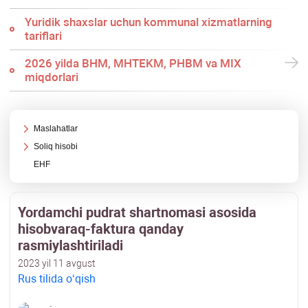
Yuridik shaхslar uchun kommunal хizmatlarning
tariflari
2026 yilda BHM, MHTEKM, PHBM va MIX
miqdorlari
Maslahatlar
Soliq hisobi
EHF
Yordamchi pudrat shartnomasi asosida
hisobvaraq-faktura qanday
rasmiylashtiriladi
2023 yil 11 avgust
Rus tilida oʻqish