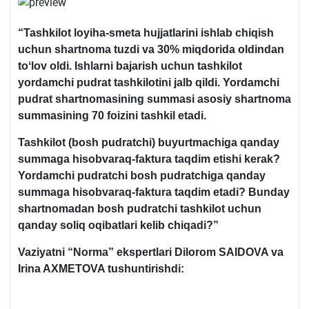
“Tashkilot loyiha-smeta hujjatlarini ishlab chiqish
uchun shartnoma tuzdi va 30% miqdorida oldindan
toʻlov oldi. Ishlarni bajarish uchun tashkilot
yordamchi pudrat tashkilotini jalb qildi. Yordamchi
pudrat shartnomasining summasi asosiy shartnoma
summasining 70 foizini tashkil etadi.
Tashkilot (bosh pudratchi) buyurtmachiga qanday
summaga hisobvaraq-faktura taqdim etishi kerak?
Yordamchi pudratchi bosh pudratchiga qanday
summaga hisobvaraq-faktura taqdim etadi? Bunday
shartnomadan bosh pudratchi tashkilot uchun
qanday soliq oqibatlari kelib chiqadi?”
Vaziyatni “Norma” ekspertlari
Dilorom SAIDOVA
va
Irina AXMETOVA
tushuntirishdi
: