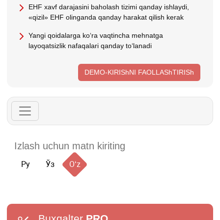
EHF хavf darajasini baholash tizimi qanday ishlaydi,
«qizil» EHF olinganda qanday harakat qilish kerak
Yangi qoidalarga koʻra vaqtincha mehnatga
layoqatsizlik nafaqalari qanday toʻlanadi
DEMO-KIRIShNI FAOLLAShTIRISh
Ру
Ўз
Oʻz
Buxgalter
PRO