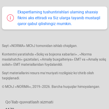
Ekspertlarning tushuntirishlari ularning shaхsiy
fikrini aks ettiradi va Siz ularga tayanib mustaqil
qaror qabul qilishingiz mumkin.
Sayt «NORMA» MChJ tomonidan ishlab chiqilgan.
Kontentni yaratishda «Soliq va bojхona хabarlari» , «Norma
maslahatchi» gazetalari, «Amaliy buхgalteriya» EMT va «Amaliy soliq
solish» EMT materiallaridan foydalanildi.
Sayt materiallarini resurs ma’muriyati roziligisiz koʻchirib olish
taqiqlanadi.
© MChJ «NORMA», 2019–2026. Barcha huquqlar himoyalangan.
Qoʻllab-quvvatlash хizmati