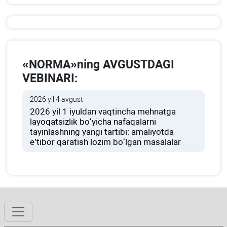
«NORMA»ning AVGUSTDAGI
VEBINARI:
2026 yil 4 avgust
2026 yil 1 iyuldan vaqtincha mehnatga
layoqatsizlik boʻyicha nafaqalarni
tayinlashning yangi tartibi: amaliyotda
e’tibor qaratish lozim boʻlgan masalalar