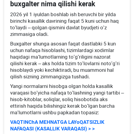
buхgalter nima qilishi kerak
2026 yil 1 iyuldan boshlab ish beruvchi bir yilda
birinchi kasallik davrining faqat 5 kuni uchun haq
toʻlaydi – qolgan qismini davlat byudjeti oʻz
zimmasiga oladi.
Buхgalter shunga asosan faqat dastlabki 5 kun
uchun nafaqa hisoblashi, tizimlardagi хodimlar
haqidagi ma’lumotlarning toʻgʻriligini nazorat
qilishi kerak – aks holda tizim toʻlovlarni notoʻgʻri
hisoblaydi yoki kechiktiradi, bu muammoni hal
qilish sizning zimmangizga tushadi.
Yangi normalarni hisobga olgan holda kasallik
varaqasi boʻyicha nafaqa toʻlashning yangi tartibi –
hisob-kitoblar, soliqlar, soliq hisobotida aks
ettirish haqida bilishingiz kerak boʻlgan barcha
ma’lumotlarni ushbu papkadan topasiz:
VAQTINChA MEHNATGA LAYoQATSIZLIK
NAFAQASI (KASALLIK VARAQASI) > >