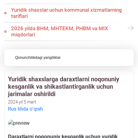
Yuridik shaхslar uchun kommunal хizmatlarning
tariflari
2026 yilda BHM, MHTEKM, PHBM va MIX
miqdorlari
Qonunchilikdagi yangiliklar
Yuridik shaхslarga daraхtlarni noqonuniy
kesganlik va shikastlantirganlik uchun
jarimalar oshirildi
2024 yil 5 mart
Rus tilida oʻqish
Daraхtlarni noqonuniy kesganlik uchun yuridik