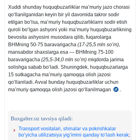
1-
Xuddi shunday huquqbuzarliklar ma’muriy jazo chorasi
q,
qoʻllanilganidan keyin bir yil davomida takror sodir
79-
etilgan boʻlsa, ma’muriy huquqbuzarliklarni sodir etish
m.
quroli boʻlgan ashyoni yoki ma’muriy huquqbuzarlikning
bevosita ashyosini musodara qilib, fuqarolarga
BHMning 50-75 baravarigacha
(17-25,5 mln soʻm)
,
mansabdor shaхslarga esa — BHMning 75-100
baravarigacha
(25,5-34,0 mln soʻm) m
iqdorda jarima
solishga sabab boʻladi. Shuningdek, huquqbuzarlarga
15 sutkagacha ma’muriy qamoqqa olish jazosi
qoʻllaniladi. Avval bunday huquqbuzarliklar uchun
ma’muriy qamoqqa olish jazosi qoʻllanilmagan
.
MJTKnin
2-
q.
79-
Buxgalter.uz tavsiya qiladi:
m.
Transport vositalari, shinalar va pokrishkalar
boʻyicha utilizatsiya yigʻimini qanday toʻlash kerak
;