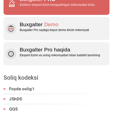
Elektron ekspert tizimi kengaytirilgan imkoniyatlar bilan
Buxgalter
Demo
Buxgalter Pro saytiga bepul demo‑kirish imkoniyati
Buxgalter Pro haqida
Ekspert tizimi va uning imkoniyatlari bilan batafsil tanishing
Soliq kodeksi
Foyda soligʻi
JShDS
QQS