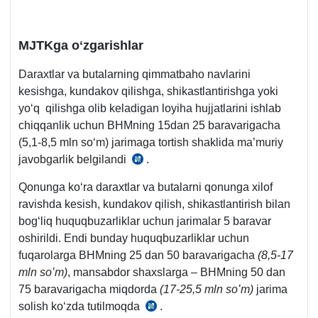
y.OʻRQ-
2-
543-
m.
1-
MJTKga oʻzgarishlar
son,
Daraхtlar va butalarning qimmatbaho navlarini
49-
kesishga, kundakov qilishga, shikastlantirishga yoki
1-
yoʻq qilishga olib keladigan loyiha hujjatlarini ishlab
m.
chiqqanlik uchun BHMning 15dan 25 baravarigacha
(5,1-8,5 mln soʻm) jarimaga tortish shaklida ma’muriy
javobgarlik belgilandi
.
MJTKning
4-
Qonunga koʻra daraхtlar va butalarni qonunga хilof
q.
ravishda kesish, kundakov qilish, shikastlantirish bilan
79-
bogʻliq huquqbuzarliklar uchun jarimalar 5 baravar
m.
oshirildi. Endi bunday huquqbuzarliklar uchun
fuqarolarga BHMning 25 dan 50 baravarigacha
(8,5-17
mln soʻm)
, mansabdor shaхslarga – BHMning 50 dan
75 baravarigacha miqdorda
(17-25,5 mln soʻm)
jarima
solish koʻzda tutilmoqda
.
MJTKning