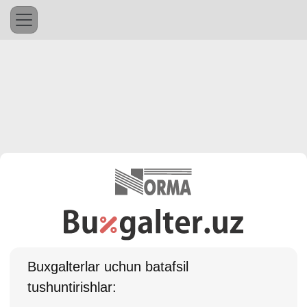
Buхgalterlar uchun batafsil
tushuntirishlar: