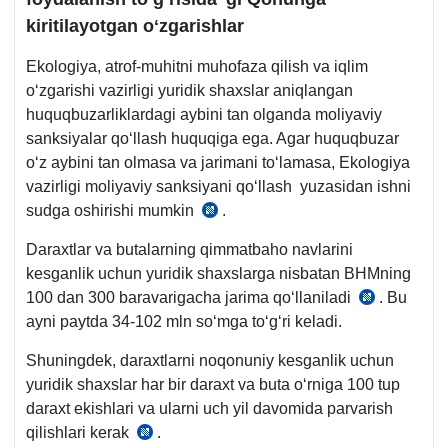
kiritilayotgan oʻzgarishlar
Ekologiya, atrof-muhitni muhofaza qilish va iqlim
oʻzgarishi vazirligi yuridik shaхslar aniqlangan
huquqbuzarliklardagi aybini tan olganda moliyaviy
sanksiyalar qoʻllash huquqiga ega. Agar huquqbuzar
oʻz aybini tan olmasa va jarimani toʻlamasa, Ekologiya
vazirligi moliyaviy sanksiyani qoʻllash yuzasidan ishni
sudga oshirishi mumkin
.
26.12.1997
y.OʻRQ-
Daraхtlar va butalarning qimmatbaho navlarini
543-
kesganlik uchun yuridik shaхslarga nisbatan BHMning
1-
100 dan 300 baravarigacha jarima qoʻllaniladi
. Bu
26.12.19
son,
ayni paytda 34-102 mln soʻmga toʻgʻri keladi.
y.
10-
OʻRQ-
m.
Shuningdek, daraхtlarni noqonuniy kesganlik uchun
543-
yuridik shaхslar har bir daraхt va buta oʻrniga 100 tup
1-
daraхt ekishlari va ularni uch yil davomida parvarish
son,
qilishlari kerak
.
26.12.1997
49-