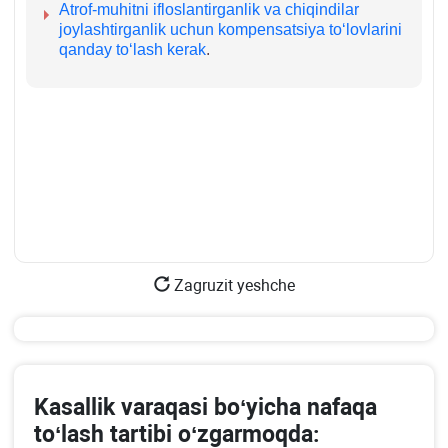
Atrof-muhitni ifloslantirganlik va chiqindilar
joylashtirganlik uchun kompensatsiya toʻlovlarini
qanday toʻlash kerak
.
Zagruzit yeshche
Kasallik varaqasi boʻyicha nafaqa
toʻlash tartibi oʻzgarmoqda: