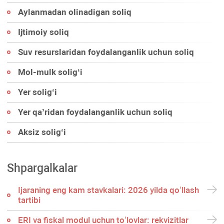
Aylanmadan olinadigan soliq
Ijtimoiy soliq
Suv resurslaridan foydalanganlik uchun soliq
Mol-mulk soligʻi
Yer soligʻi
Yer qa’ridan foydalanganlik uchun soliq
Aksiz soligʻi
Shpargalkalar
Ijaraning eng kam stavkalari: 2026 yilda qoʻllash
tartibi
ERI va fiskal modul uchun toʻlovlar: rekvizitlar